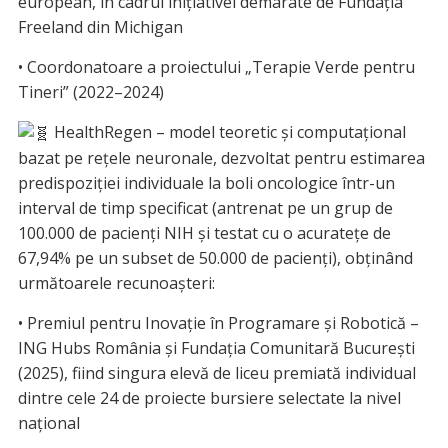
european, în cadrul inițiativei demarate de Fundația
Freeland din Michigan
• Coordonatoare a proiectului „Terapie Verde pentru
Tineri” (2022–2024)
HealthRegen – model teoretic și computațional
bazat pe rețele neuronale, dezvoltat pentru estimarea
predispoziției individuale la boli oncologice într-un
interval de timp specificat (antrenat pe un grup de
100.000 de pacienți NIH și testat cu o acuratețe de
67,94% pe un subset de 50.000 de pacienți), obținând
următoarele recunoașteri:
• Premiul pentru Inovație în Programare și Robotică –
ING Hubs România și Fundația Comunitară București
(2025), fiind singura elevă de liceu premiată individual
dintre cele 24 de proiecte bursiere selectate la nivel
național