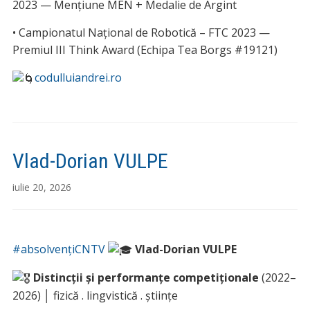
2023 — Mențiune MEN + Medalie de Argint
• Campionatul Național de Robotică – FTC 2023 —
Premiul III Think Award (Echipa Tea Borgs #19121)
codulluiandrei.ro
Vlad-Dorian VULPE
iulie 20, 2026
#absolvențiCNTV
Vlad-Dorian VULPE
Distincții și performanțe competiționale
(2022–
2026) │ fizică . lingvistică . științe