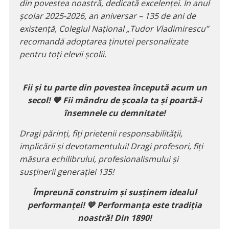
din povestea noastră, dedicată excelenței. În anul
școlar 2025-2026, an aniversar – 135 de ani de
existență, Colegiul Național „Tudor Vladimirescu”
recomandă adoptarea ținutei personalizate
pentru toți elevii școlii.
Fii și tu parte din povestea începută acum un
secol! 💙 Fii mândru de școala ta și poartă-i
însemnele cu demnitate!
Dragi părinți, fiți prietenii responsabilității,
implicării și devotamentului! Dragi profesori, fiți
măsura echilibrului, profesionalismului și
susținerii generației 135!
Împreună construim și susținem idealul
performanței!
💙
Performanța este tradiția
noastră! Din 1890!