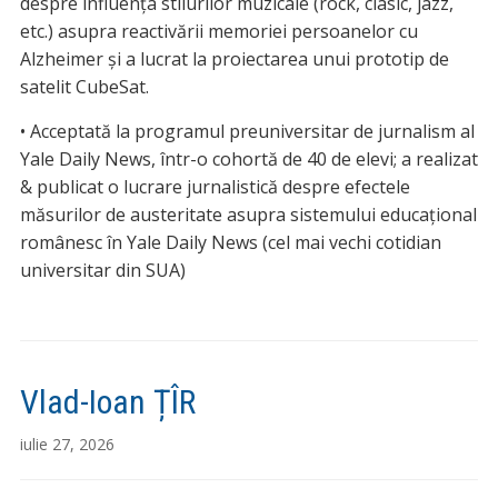
despre influența stilurilor muzicale (rock, clasic, jazz,
etc.) asupra reactivării memoriei persoanelor cu
Alzheimer și a lucrat la proiectarea unui prototip de
satelit CubeSat.
• Acceptată la programul preuniversitar de jurnalism al
Yale Daily News, într-o cohortă de 40 de elevi; a realizat
& publicat o lucrare jurnalistică despre efectele
măsurilor de austeritate asupra sistemului educațional
românesc în Yale Daily News (cel mai vechi cotidian
universitar din SUA)
Vlad-Ioan ȚÎR
iulie 27, 2026