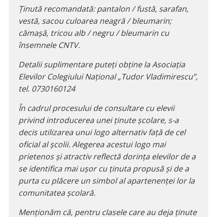
Ținută recomandată: pantalon / fustă, sarafan,
vestă, sacou culoarea neagră / bleumarin;
cămașă, tricou alb / negru / bleumarin cu
însemnele CNTV.
Detalii suplimentare puteți obține la Asociația
Elevilor Colegiului Național „Tudor Vladimirescu”,
tel. 0730160124
În cadrul procesului de consultare cu elevii
privind introducerea unei ținute școlare, s-a
decis utilizarea unui logo alternativ față de cel
oficial al școlii. Alegerea acestui logo mai
prietenos și atractiv reflectă dorința elevilor de a
se identifica mai ușor cu ținuta propusă și de a
purta cu plăcere un simbol al apartenenței lor la
comunitatea școlară.
Menționăm că, pentru clasele care au deja ținute