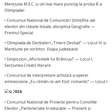
Mențiune M.E.C. și cel mai mare punctaj la proba B a
Olimpiadei
• Concursul Național de Comunicări Științifice ale
elevilor din clasele liceale, disciplina Geografie —
Premiul Special
• Olimpiada de Dezbateri „Tinerii Dezbat” — Locul III şi
Mențiune pe vorbitor, Etapa Județeană
• Simpozion „Aforismele lui Brâncuși” — Locul I,
Secțiunea Creații literare
• Concursul de interpretare artistică a operei
eminesciene „Eu rămân ce-am fost: romantic” — Locul I
2
024
• Concursul Național de Proiecte pentru Consiliile
Elevilor „Parteneriate în educație — Prezent și