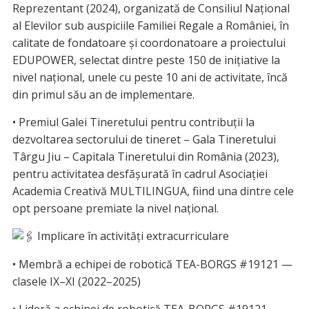
Reprezentant (2024), organizată de Consiliul Național
al Elevilor sub auspiciile Familiei Regale a României, în
calitate de fondatoare și coordonatoare a proiectului
EDUPOWER, selectat dintre peste 150 de inițiative la
nivel național, unele cu peste 10 ani de activitate, încă
din primul său an de implementare.
• Premiul Galei Tineretului pentru contribuții la
dezvoltarea sectorului de tineret – Gala Tineretului
Târgu Jiu – Capitala Tineretului din România (2023),
pentru activitatea desfășurată în cadrul Asociației
Academia Creativă MULTILINGUA, fiind una dintre cele
opt persoane premiate la nivel național.
Implicare în activități extracurriculare
• Membră a echipei de robotică TEA-BORGS #19121 —
clasele IX–XI (2022–2025)
• Lideră a echipei de robotică TEA-BORGS #19121 —