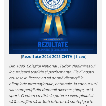
[
Rezultate 2024-2025 CNTV | liceu
]
Din 1890, Colegiul Național „Tudor Vladimirescu”
încurajează tradiția și performanța. Elevii noștri
reușesc in fiecare an să obțină distincții la
olimpiade internaționale, naționale, la concursuri
sau competiții din domenii diverse: științe, artă,
sport. Credem cu tărie în puterea exemplului și
vă încurajăm să arătați tuturor că sunteți parte