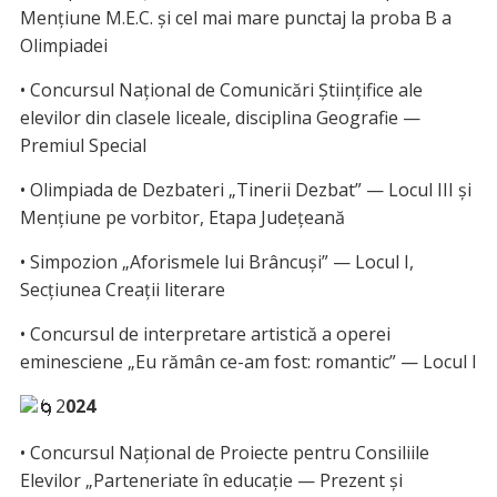
Mențiune M.E.C. și cel mai mare punctaj la proba B a
Olimpiadei
• Concursul Național de Comunicări Științifice ale
elevilor din clasele liceale, disciplina Geografie —
Premiul Special
• Olimpiada de Dezbateri „Tinerii Dezbat” — Locul III şi
Mențiune pe vorbitor, Etapa Județeană
• Simpozion „Aforismele lui Brâncuși” — Locul I,
Secțiunea Creații literare
• Concursul de interpretare artistică a operei
eminesciene „Eu rămân ce-am fost: romantic” — Locul I
2
024
• Concursul Național de Proiecte pentru Consiliile
Elevilor „Parteneriate în educație — Prezent și