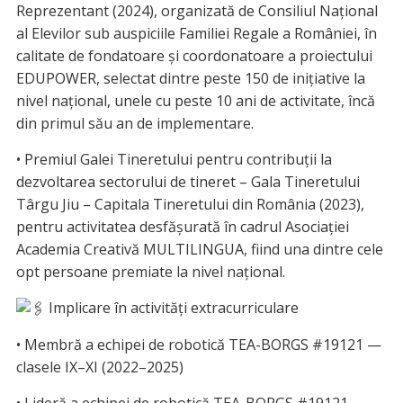
Reprezentant (2024), organizată de Consiliul Național
al Elevilor sub auspiciile Familiei Regale a României, în
calitate de fondatoare și coordonatoare a proiectului
EDUPOWER, selectat dintre peste 150 de inițiative la
nivel național, unele cu peste 10 ani de activitate, încă
din primul său an de implementare.
• Premiul Galei Tineretului pentru contribuții la
dezvoltarea sectorului de tineret – Gala Tineretului
Târgu Jiu – Capitala Tineretului din România (2023),
pentru activitatea desfășurată în cadrul Asociației
Academia Creativă MULTILINGUA, fiind una dintre cele
opt persoane premiate la nivel național.
Implicare în activități extracurriculare
• Membră a echipei de robotică TEA-BORGS #19121 —
clasele IX–XI (2022–2025)
• Lideră a echipei de robotică TEA-BORGS #19121 —