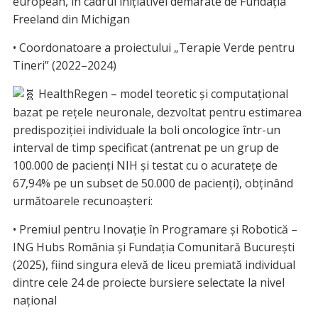
european, în cadrul inițiativei demarate de Fundația
Freeland din Michigan
• Coordonatoare a proiectului „Terapie Verde pentru
Tineri” (2022–2024)
HealthRegen – model teoretic și computațional
bazat pe rețele neuronale, dezvoltat pentru estimarea
predispoziției individuale la boli oncologice într-un
interval de timp specificat (antrenat pe un grup de
100.000 de pacienți NIH și testat cu o acuratețe de
67,94% pe un subset de 50.000 de pacienți), obținând
următoarele recunoașteri:
• Premiul pentru Inovație în Programare și Robotică –
ING Hubs România și Fundația Comunitară București
(2025), fiind singura elevă de liceu premiată individual
dintre cele 24 de proiecte bursiere selectate la nivel
național