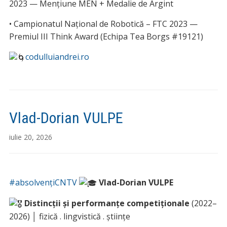
2023 — Mențiune MEN + Medalie de Argint
• Campionatul Național de Robotică – FTC 2023 —
Premiul III Think Award (Echipa Tea Borgs #19121)
codulluiandrei.ro
Vlad-Dorian VULPE
iulie 20, 2026
#absolvențiCNTV
Vlad-Dorian VULPE
Distincții și performanțe competiționale
(2022–
2026) │ fizică . lingvistică . științe