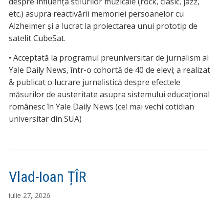
despre influența stilurilor muzicale (rock, clasic, jazz,
etc.) asupra reactivării memoriei persoanelor cu
Alzheimer și a lucrat la proiectarea unui prototip de
satelit CubeSat.
• Acceptată la programul preuniversitar de jurnalism al
Yale Daily News, într-o cohortă de 40 de elevi; a realizat
& publicat o lucrare jurnalistică despre efectele
măsurilor de austeritate asupra sistemului educațional
românesc în Yale Daily News (cel mai vechi cotidian
universitar din SUA)
Vlad-Ioan ȚÎR
iulie 27, 2026