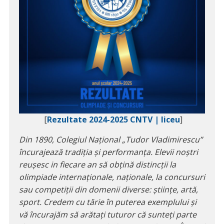
[
Rezultate 2024-2025 CNTV | liceu
]
Din 1890, Colegiul Național „Tudor Vladimirescu”
încurajează tradiția și performanța. Elevii noștri
reușesc in fiecare an să obțină distincții la
olimpiade internaționale, naționale, la concursuri
sau competiții din domenii diverse: științe, artă,
sport. Credem cu tărie în puterea exemplului și
vă încurajăm să arătați tuturor că sunteți parte