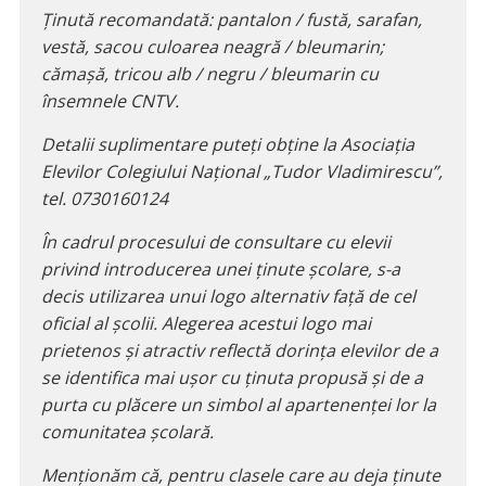
Ținută recomandată: pantalon / fustă, sarafan,
vestă, sacou culoarea neagră / bleumarin;
cămașă, tricou alb / negru / bleumarin cu
însemnele CNTV.
Detalii suplimentare puteți obține la Asociația
Elevilor Colegiului Național „Tudor Vladimirescu”,
tel. 0730160124
În cadrul procesului de consultare cu elevii
privind introducerea unei ținute școlare, s-a
decis utilizarea unui logo alternativ față de cel
oficial al școlii. Alegerea acestui logo mai
prietenos și atractiv reflectă dorința elevilor de a
se identifica mai ușor cu ținuta propusă și de a
purta cu plăcere un simbol al apartenenței lor la
comunitatea școlară.
Menționăm că, pentru clasele care au deja ținute