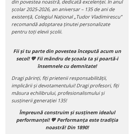
din povestea noastră, dedicată excelenței. În anul
școlar 2025-2026, an aniversar – 135 de ani de
existență, Colegiul Național „Tudor Vladimirescu”
recomandă adoptarea ținutei personalizate
pentru toți elevii școlii.
Fii și tu parte din povestea începută acum un
secol! 💙 Fii mândru de școala ta și poartă-i
însemnele cu demnitate!
Dragi părinți, fiți prietenii responsabilității,
implicării și devotamentului! Dragi profesori, fiți
măsura echilibrului, profesionalismului și
susținerii generației 135!
Împreună construim și susținem idealul
performanței!
💙
Performanța este tradiția
noastră! Din 1890!