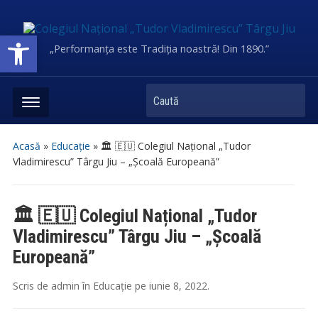
Deschide bara de unelte
„Performanța este Tradiția noastră! Din 1890.”
Caută
Acasă
»
Educație
»
🏛 🇪🇺 Colegiul Național „Tudor
Vladimirescu” Târgu Jiu – „Școală Europeană”
🏛 🇪🇺 Colegiul Național „Tudor
Vladimirescu” Târgu Jiu – „Școală
Europeană”
Scris de
admin
în
Educație
pe
iunie 8, 2022
.