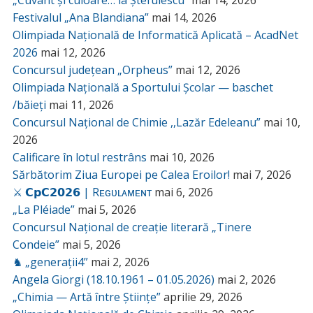
Festivalul „Ana Blandiana”
mai 14, 2026
Olimpiada Națională de Informatică Aplicată – AcadNet
2026
mai 12, 2026
Concursul județean „Orpheus”
mai 12, 2026
Olimpiada Națională a Sportului Școlar — baschet
/băieți
mai 11, 2026
Concursul Național de Chimie ,,Lazăr Edeleanu”
mai 10,
2026
Calificare în lotul restrâns
mai 10, 2026
Sărbătorim Ziua Europei pe Calea Eroilor!
mai 7, 2026
⚔️ 𝗖𝗽𝗖𝟮𝟬𝟮𝟲 | Rᴇɢᴜʟᴀᴍᴇɴᴛ
mai 6, 2026
„La Pléiade”
mai 5, 2026
Concursul Național de creație literară „Tinere
Condeie”
mai 5, 2026
♞ „generații4”
mai 2, 2026
Angela Giorgi (18.10.1961 – 01.05.2026)
mai 2, 2026
„Chimia — Artă între Științe”
aprilie 29, 2026