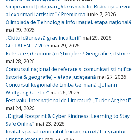
Simpozionul Județean „Aforismele lui Brâncuși – izvor
al exprimării artistice” / Premierea
iunie 7, 2026
Olimpiada de Tehnologia Informației, etapa națională
mai 29, 2026
„Cititul dăunează grav inculturii”
mai 29, 2026
GO TALENT / 2026
mai 29, 2026
Referate și Comunicări Științifice / Geografie și Istorie
mai 28, 2026
Concursul național de referate și comunicări științifice
(istorie & geografie) – etapa județeană
mai 27, 2026
Concursul Regional de Limba Germană „Johann
Wolfgang Goethe”
mai 26, 2026
Festivalul Internațional de Literatură „Tudor Arghezi”
mai 24, 2026
„Digital Footprint & Cyber Kindness: Learning to Stay
Safe Online”
mai 23, 2026
Invitat special: renumitul fizician, cercetător și autor
Cristian Presură
mai 23, 2026