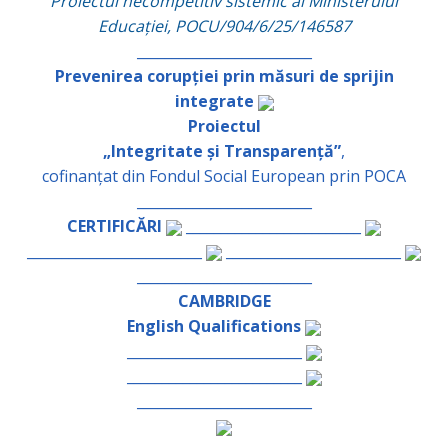
Proiectul necompetitiv sistemic al Ministerului
Educației, POCU/904/6/25/146587
_________________________
Prevenirea corupției prin măsuri de sprijin
integrate
Proiectul
„Integritate și Transparență”
,
cofinanțat din Fondul Social European prin POCA
_________________________
CERTIFICĂRI
_________________________
_________________________
_________________________
_________________________
CAMBRIDGE
English Qualifications
_________________________
_________________________
_________________________