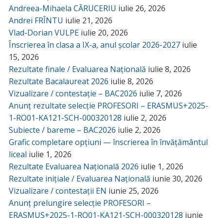
Andreea-Mihaela CĂRUCERIU
iulie 26, 2026
Andrei FRÎNTU
iulie 21, 2026
Vlad-Dorian VULPE
iulie 20, 2026
Înscrierea în clasa a IX-a, anul școlar 2026-2027
iulie
15, 2026
Rezultate finale / Evaluarea Națională
iulie 8, 2026
Rezultate Bacalaureat 2026
iulie 8, 2026
Vizualizare / contestație – BAC2026
iulie 7, 2026
Anunț rezultate selecție PROFESORI – ERASMUS+2025-
1-RO01-KA121-SCH-000320128
iulie 2, 2026
Subiecte / bareme – BAC2026
iulie 2, 2026
Grafic completare opțiuni — înscrierea în învățământul
liceal
iulie 1, 2026
Rezultate Evaluarea Națională 2026
iulie 1, 2026
Rezultate inițiale / Evaluarea Națională
iunie 30, 2026
Vizualizare / contestații EN
iunie 25, 2026
Anunț prelungire selecție PROFESORI –
ERASMUS+2025-1-RO01-KA121-SCH-000320128
iunie