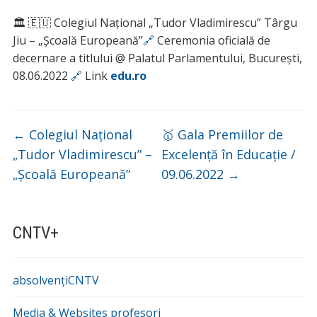
🏛 🇪🇺 Colegiul Național „Tudor Vladimirescu” Târgu
Jiu – „Școală Europeană”
🔗
Ceremonia oficială de
decernare a titlului @ Palatul Parlamentului, București,
08.06.2022
🔗
Link
edu.ro
←
Colegiul Național
🥇 Gala Premiilor de
„Tudor Vladimirescu” –
Excelență în Educație /
„Școală Europeană”
09.06.2022
→
CNTV+
absolvențiCNTV
Media & Websites profesori