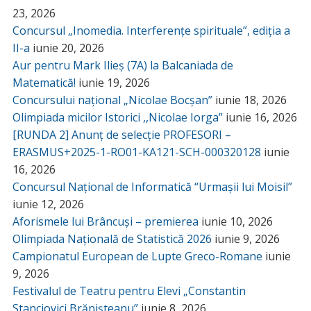
23, 2026
Concursul „Inomedia. Interferențe spirituale”, ediția a
II-a
iunie 20, 2026
Aur pentru Mark Ilieș (7A) la Balcaniada de
Matematică!
iunie 19, 2026
Concursului național „Nicolae Bocșan”
iunie 18, 2026
Olimpiada micilor Istorici ,,Nicolae Iorga”
iunie 16, 2026
[RUNDA 2] Anunț de selecție PROFESORI –
ERASMUS+2025-1-RO01-KA121-SCH-000320128
iunie
16, 2026
Concursul Național de Informatică “Urmașii lui Moisil”
iunie 12, 2026
Aforismele lui Brâncuși – premierea
iunie 10, 2026
Olimpiada Națională de Statistică 2026
iunie 9, 2026
Campionatul European de Lupte Greco-Romane
iunie
9, 2026
Festivalul de Teatru pentru Elevi „Constantin
Stanciovici Brănișteanu”
iunie 8, 2026