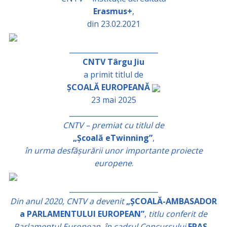
Erasmus+
,
din 23.02.2021
_________________________
CNTV Târgu Jiu
a primit titlul de
ȘCOALĂ EUROPEANĂ
23 mai 2025
_________________________
CNTV – premiat cu titlul de
„Școală eTwinning”
,
în urma desfășurării unor importante proiecte
europene
.
_________________________
Din anul 2020, CNTV a devenit
„ȘCOALĂ-AMBASADOR
a PARLAMENTULUI EUROPEAN”
,
titlu conferit de
Parlamentul European, în cadrul Concursului
EPAS –