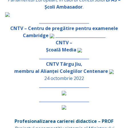
Școli Ambasador
.
_________________________
CNTV – Centru de pregătire pentru examenele
Cambridge
_________________________
CNTV –
Școală Media
_________________________
CNTV Târgu Jiu,
membru al Alianței Colegiilor Centenare
24 octombrie 2022
_________________________
_________________________
Profesionalizarea carierei didactice – PROF