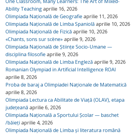
One Classroom, Many Learners: The Art of Mixed-
Ability Teaching
aprilie 16, 2026
Olimpiada Națională de Geografie
aprilie 11, 2026
Olimpiada Națională de Limba Spaniolă
aprilie 10, 2026
Olimpiada Națională de Fizică
aprilie 10, 2026
«Chants, sons sur scène»
aprilie 9, 2026
Olimpiada Națională de Științe Socio-Umane —
disciplina filosofie
aprilie 9, 2026
Olimpiada Națională de Limba Engleză
aprilie 9, 2026
Romanian Olympiad in Artificial Intelligence ROAI
aprilie 8, 2026
Proba de baraj a Olimpiadei Naționale de Matematică
aprilie 8, 2026
Olimpiada Lectura ca Abilitate de Viață (OLAV), etapa
județeană
aprilie 6, 2026
Olimpiada Națională a Sportului Școlar — baschet
/băieți
aprilie 4, 2026
Olimpiada Națională de Limba și literatura română