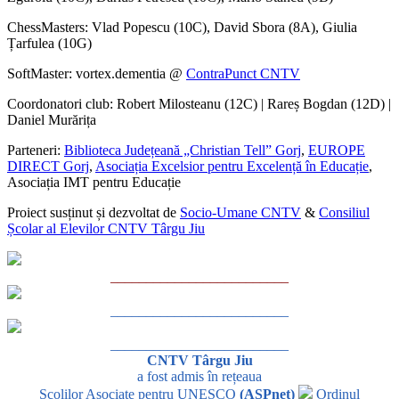
ChessMasters: Vlad Popescu (10C), David Sbora (8A), Giulia
Țarfulea (10G)
SoftMaster: vortex.dementia @
ContraPunct CNTV
Coordonatori club: Robert Milosteanu (12C) | Rareș Bogdan (12D) |
Daniel Murărița
Parteneri:
Biblioteca Județeană „Christian Tell” Gorj
,
EUROPE
DIRECT Gorj
,
Asociația Excelsior pentru Excelență în Educație
,
Asociația IMT pentru Educație
Proiect susținut și dezvoltat de
Socio-Umane CNTV
&
Consiliul
Școlar al Elevilor CNTV Târgu Jiu
_________________________
_________________________
_________________________
CNTV Târgu Jiu
a fost admis în rețeaua
Școlilor Asociate pentru UNESCO
(ASPnet)
Ordinul