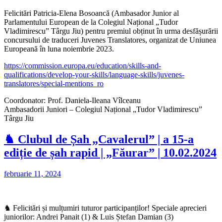
Felicitări Patricia-Elena Bosoancă (Ambasador Junior al
Parlamentului European de la Colegiul Național „Tudor
Vladimirescu” Târgu Jiu) pentru premiul obținut în urma desfășurării
concursului de traduceri Juvenes Translatores, organizat de Uniunea
Europeană în luna noiembrie 2023.
https://commission.europa.eu/education/skills-and-
qualifications/develop-your-skills/language-skills/juvenes-
translatores/special-mentions_ro
Coordonator: Prof. Daniela-Ileana Vîlceanu
Ambasadorii Juniori – Colegiul Național „Tudor Vladimirescu”
Târgu Jiu
♞ Clubul de Șah „Cavalerul” | a 15-a
ediție de șah rapid | „Făurar” | 10.02.2024
februarie 11, 2024
♞ Felicitări și mulțumiri tuturor participanților! Speciale aprecieri
juniorilor: Andrei Panait (1) & Luis Ștefan Damian (3)