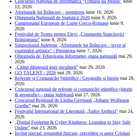
Concursul Național de Informatică “Urmașii lui Moisil”
iunie
12, 2026
Aforismele lui Brâncuși – premierea
iunie 10, 2026
Olimpiada Națională de Statistică 2026
iunie 9, 2026
Campionatul European de Lupte Greco-Romane
iunie 9,
2026
Festivalul de Teatru pentru Elevi „Constantin Stanciovici
Brănișteanu”
iunie 8, 2026
Simpozionul Județean „Aforismele lui Brâncuși – izvor al
exprimării artistice” / Premierea
iunie 7, 2026
Olimpiada de Tehnologia Informației, etapa națională
mai 29,
2026
„Cititul dăunează grav inculturii”
mai 29, 2026
GO TALENT / 2026
mai 29, 2026
Referate și Comunicări Științifice / Geografie și Istorie
mai 28,
2026
Concursul național de referate și comunicări științifice (istorie
& geografie) – etapa județeană
mai 27, 2026
Concursul Regional de Limba Germană „Johann Wolfgang
Goethe”
mai 26, 2026
Festivalul Internațional de Literatură „Tudor Arghezi”
mai 24,
2026
„Digital Footprint & Cyber Kindness: Learning to Stay Safe
Online”
mai 23, 2026
Invitat special: renumitul fizician, cercetător și autor Cristian