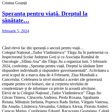
Cristina Goanță
Speranța pentru viață. Dreptul la
sănătate…
februarie 5, 2024
Când elevii fac din speranță o ancoră pentru viață…
Colegiul Național „Tudor Vladimirescu” Târgu Jiu în parteneriat cu
Inspectoratul Școlar Județean Gorj și cu Asociația Română de
Oncologie ,,Sfânta Ana” din Târgu Jiu a organizat luni, 5 februarie
2024, conferința ,,Speranța pentru viață. Dreptul la sănătate între
răspundere individuală și răspundere guvernamentală”. Activitatea a
avut scopul de a marca data de 4 Februarie, Ziua Mondială a
Cancerului. Celebrarea la nivel mondial a acestei zile generează
empatie pentru cei bolnavi, dar și creșterea nivelului de
conștientizare și de informare cu privire la această afecțiune.
Elevii de la Colegiul Național „Tudor Vladimirescu” Târgu Jiu:
Găvan Timeea, Căruceriu Andreea, Preda Roxana, Sgrabunta
Renata, Mihuțoiu Ștefania, Popescu Radu Ștefan, Vărgatu Vanessa,
Ilin Amalia, Lăzărescu Alexandra, Gărăiacu Alexia, Floroiu Andrei,
Caracaș Marius, Coroboianu Eduard, Racoceanu Georgiana, Calotă