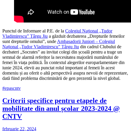
Punctul de Informare al P.E. de la
Colegiul Național „Tudor
Vladimirescu” Târgu Jiu
a găzduit dezbaterea „Drepturile femeilor
sunt drepturile omului”, unde
Ambasadorii Juniori – Colegiul
Național „Tudor Vladimirescu” Târgu Jiu
din cadrul Clubului de
dezbateri „Socrates” au invitat colegi din școală pentru a trage un
semnal de alarmă referitor la necesitatea majorării numărului de
femei în viața politică. În contextul alegerilor europarlamentare din
iunie 2024, elevii au punctat rolul important al femeii în acest
domeniu și au oferit o altă perspectivă asupra nevoii de reprezentare,
dată fiind problema discriminării de gen prezentă la nivel global.
#epascntv
Criterii specifice pentru etapele de
mobilitate din anul școlar 2023-2024 @
CNTV
februarie 22, 2024