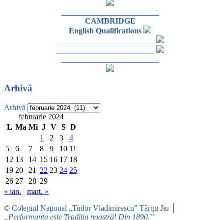
_________________________
CAMBRIDGE
English Qualifications
_________________________
_________________________
_________________________
Arhivă
Arhivă
februarie 2024
L
Ma
Mi
J
V
S
D
1
2
3
4
5
6
7
8
9
10
11
12
13
14
15
16
17
18
19
20
21
22
23
24
25
26
27
28
29
« ian.
mart. »
© Colegiul Național „Tudor Vladimirescu” Târgu Jiu │
„Performanța este Tradiția noastră! Din 1890.”