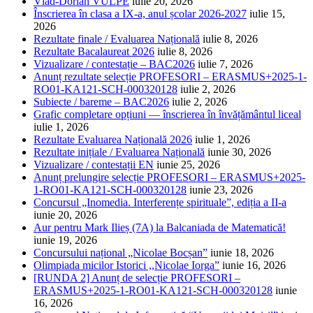
Vlad-Dorian VULPE
iulie 20, 2026
Înscrierea în clasa a IX-a, anul școlar 2026-2027
iulie 15,
2026
Rezultate finale / Evaluarea Națională
iulie 8, 2026
Rezultate Bacalaureat 2026
iulie 8, 2026
Vizualizare / contestație – BAC2026
iulie 7, 2026
Anunț rezultate selecție PROFESORI – ERASMUS+2025-1-
RO01-KA121-SCH-000320128
iulie 2, 2026
Subiecte / bareme – BAC2026
iulie 2, 2026
Grafic completare opțiuni — înscrierea în învățământul liceal
iulie 1, 2026
Rezultate Evaluarea Națională 2026
iulie 1, 2026
Rezultate inițiale / Evaluarea Națională
iunie 30, 2026
Vizualizare / contestații EN
iunie 25, 2026
Anunț prelungire selecție PROFESORI – ERASMUS+2025-
1-RO01-KA121-SCH-000320128
iunie 23, 2026
Concursul „Inomedia. Interferențe spirituale”, ediția a II-a
iunie 20, 2026
Aur pentru Mark Ilieș (7A) la Balcaniada de Matematică!
iunie 19, 2026
Concursului național „Nicolae Bocșan”
iunie 18, 2026
Olimpiada micilor Istorici ,,Nicolae Iorga”
iunie 16, 2026
[RUNDA 2] Anunț de selecție PROFESORI –
ERASMUS+2025-1-RO01-KA121-SCH-000320128
iunie
16, 2026