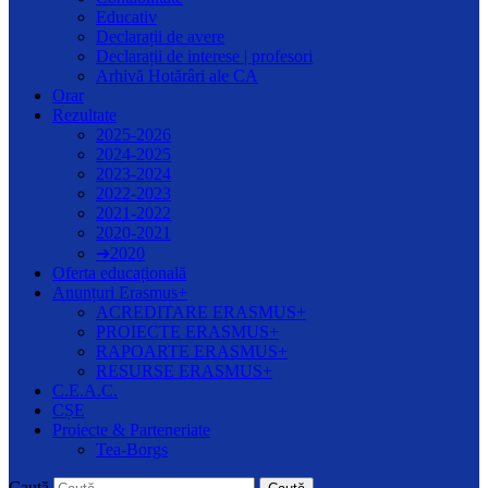
Educativ
Declarații de avere
Declarații de interese | profesori
Arhivă Hotărâri ale CA
Orar
Rezultate
2025-2026
2024-2025
2023-2024
2022-2023
2021-2022
2020-2021
➔2020
Oferta educațională
Anunțuri Erasmus+
ACREDITARE ERASMUS+
PROIECTE ERASMUS+
RAPOARTE ERASMUS+
RESURSE ERASMUS+
C.E.A.C.
CȘE
Proiecte & Parteneriate
Tea-Borgs
Caută