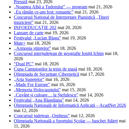
Presură
mai 23, 2026
„Noaptea Albă a Tudorului” — program
mai 21, 2026
„Eu rămân ce-am fost: romantic”
mai 21, 2026
Concursul Național de Interpretare Pianistică „Tineri
muzicieni”
mai 21, 2026
INFOEDUCAȚIE 202
mai 20, 2026
Lansare de carte
mai 19, 2026
Festivalul „Lucian Blaga”
mai 19, 2026
Mate+
mai 18, 2026
,,Armonia științelor”
mai 18, 2026
Concursul interjudețean de geografie Ioniță Ichim
mai 18,
2026
“Dual PC”
mai 18, 2026
Cupa Campionilor la tenis de masă
mai 18, 2026
Olimpiada de Securitate Cibernetică
mai 17, 2026
„Arta Sunetelor”
mai 16, 2026
„Made For Europe”
mai 16, 2026
„Memoria Holocaustului”
mai 15, 2026
„Cuvânt și culoare… la Ștefulescu”
mai 14, 2026
Festivalul „Ana Blandiana”
mai 14, 2026
Olimpiada Națională de Informatică Aplicată – AcadNet 2026
mai 12, 2026
Concursul județean „Orpheus”
mai 12, 2026
Olimpiada Națională a Sportului Școlar — baschet /băieți
mai
11, 2026