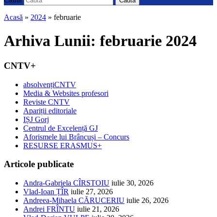
Caută
Acasă
»
2024
»
februarie
Arhiva Lunii:
februarie 2024
CNTV+
absolvențiCNTV
Media & Websites profesori
Reviste CNTV
Apariții editoriale
IȘJ Gorj
Centrul de Excelență GJ
Aforismele lui Brâncuși – Concurs
RESURSE ERASMUS+
Articole publicate
Andra-Gabriela CÎRSTOIU
iulie 30, 2026
Vlad-Ioan ȚÎR
iulie 27, 2026
Andreea-Mihaela CĂRUCERIU
iulie 26, 2026
Andrei FRÎNTU
iulie 21, 2026