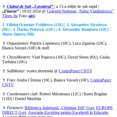
♗
Clubul de Șah „Cavalerul”
| a 15-a ediție de șah rapid |
„Făurar”
| 10.02.2024 @
Colegiul Național „Tudor Vladimirescu”
Târgu Jiu
Foto:
aici
.
1. Vlăduț-Octavian Frățilescu (12E) | 2. Alexandru Niculescu
(9E) | 3. Darius Petrescu (10C) | 4. Alexandru Bumbaru (10C) /
Mario Stancu (9B)
♗
Organizatori
: Patrick Lupulescu (10C), Luca Zguroiu (10C),
Bianca Vavură (10F) & stuff
♗
ChessMasters
: Vlad Popescu (10C), David Sbora (8A), Giulia
Țarfulea (10G)
♗
SoftMaster
: vortex.dementia @
ContraPunct CNTV
♗
Foto
: Andra Cîrstoiu (10C), Bianca Vavură (10F),
ContraPunct
CNTV
♗
Coordonatori club
: Robert Milosteanu (12C) | Rareș Bogdan
(12D) | Daniel Murărița
♗
Parteneri
:
Biblioteca Județeană „Christian Tell” Gorj
,
EUROPE
DIRECT Gorj
,
Asociația Excelsior pentru Excelență în Educație
,