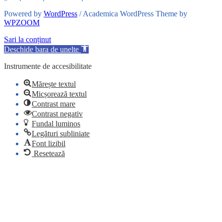
Powered by
WordPress
/ Academica WordPress Theme by
WPZOOM
Sari la conținut
Deschide bara de unelte
Instrumente de accesibilitate
Mărește textul
Micșorează textul
Contrast mare
Contrast negativ
Fundal luminos
Legături subliniate
Font lizibil
Resetează