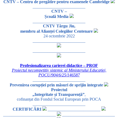
CNTV – Centru de pregătire pentru examenele Cambridge
_________________________
CNTV –
Școală Media
_________________________
CNTV Târgu Jiu,
membru al Alianței Colegiilor Centenare
24 octombrie 2022
_________________________
_________________________
Profesionalizarea carierei didactice – PROF
Proiectul necompetitiv sistemic al Ministerului Educației,
POCU/904/6/25/146587
_________________________
Prevenirea corupției prin măsuri de sprijin integrate
Proiectul
„Integritate și Transparență”
,
cofinanțat din Fondul Social European prin POCA
_________________________
CERTIFICĂRI
_________________________
_________________________
_________________________