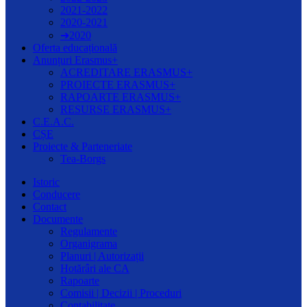
2021-2022
2020-2021
➔2020
Oferta educațională
Anunțuri Erasmus+
ACREDITARE ERASMUS+
PROIECTE ERASMUS+
RAPOARTE ERASMUS+
RESURSE ERASMUS+
C.E.A.C.
CȘE
Proiecte & Parteneriate
Tea-Borgs
Istoric
Conducere
Contact
Documente
Regulamente
Organigrama
Planuri | Autorizații
Hotărâri ale CA
Rapoarte
Comisii | Decizii | Proceduri
Contabilitate