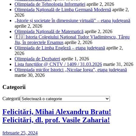
Olimpiada de Tehnologia Informației
aprilie 2, 2026
Olimpiada Națională de Limba Germană Modernă
aprilie 2,
2026
„Istorie și societate în dimensiune virtuală” – etapa județeană
aprilie 2, 2026
Olimpiada Națională de Matematică
aprilie 2, 2026
🇪🇺 Istoria Colegiului Național Tudor Vladimirescu, Târgu
Jiu, în proiectele Ersamus
aprilie 2, 2026
Olimpiada de Limba Engleză – etapa județeană
aprilie 2,
2026
Olimpiada de Dezbateri
aprilie 1, 2026
Lista funcțiilor @ CNTV / 1409 / 31.03.2026
martie 31, 2026
Olimpiada micilor Istorici „Nicolae Iorga”, etapa județeană
martie 30, 2026
Categorii
Categorii
Felicitări, Mihai Alexandru Bratu!
Felicitări, dl. prof. Vasile Zaharia!
februarie 25, 2024