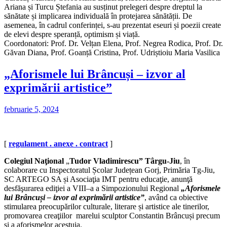
Ariana și Turcu Ștefania au susținut prelegeri despre dreptul la
sănătate și implicarea individuală în protejarea sănătății. De
asemenea, în cadrul conferinței, s-au prezentat eseuri și poezii create
de elevi despre speranță, optimism și viață.
Coordonatori: Prof. Dr. Velțan Elena, Prof. Negrea Rodica, Prof. Dr.
Găvan Diana, Prof. Goanță Cristina, Prof. Udriștioiu Maria Vasilica
„Aforismele lui Brâncuși – izvor al
exprimării artistice”
februarie 5, 2024
[
regulament . anexe . contract
]
Colegiul Naţional
„
Tudor Vladimirescu” Târgu-Jiu
, în
colaborare cu Inspectoratul Școlar Județean Gorj, Primăria Tg-Jiu,
SC ARTEGO SA și Asociaţia IMT pentru educaţie, anunţă
desfăşurarea ediţiei a VIII
–
a a Simpozionului Regional
„Aforismele
lui Brâncuși – izvor al exprimării artistice”
, având ca obiective
stimularea preocupărilor culturale, literare și artistice ale tinerilor,
promovarea creaţiilor marelui sculptor Constantin Brâncuși precum
și a aforismelor acestuia.