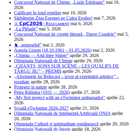
Concursul Național de Chimie ,,Lazăr Edeleanu”
mai 10,
2026
Calificare în lotul restrâns
mai 10, 2026
Sărbătorim Ziua Europei pe Calea Eroilor!
mai 7, 2026
⚔️ 𝗖𝗽𝗖𝟮𝟬𝟮𝟲 | Rᴇɢᴜʟᴀᴍᴇɴᴛ
mai 6, 2026
„La Pléiade”
mai 5, 2026
Concursul Național de creație literară „Tinere Condeie”
mai 5,
2026
♞ „generații4”
mai 2, 2026
Angela Giorgi (18.10.1961 – 01.05.2026)
mai 2, 2026
„Chimia — Artă între Științe”
aprilie 29, 2026
Olimpiada Națională de Chimie
aprilie 29, 2026
„CHANTS, SONS SUR SCÈNE – LES QUALIFS DE
TÂRGU JIU” – PREMII
aprilie 29, 2026
„Aforismele lui Brâncuși – izvor al exprimării artistice” –
rezultate
aprilie 28, 2026
Protegez la nature
aprilie 28, 2026
Petru Rădulea (1931 — 2026)
aprilie 27, 2026
„My first project with an eTwinning ambassador”
aprilie 22,
2026
Școală eTwinning 2026-2027
aprilie 21, 2026
Olimpiada Națională de Inteligență Artificială ONIA
aprilie
20, 2026
Olimpiada Cultură și spiritualitate românească
aprilie 20, 2026
Olimpiada Națională de Istorie
aprilie 18, 2026