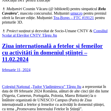
Asociația IMT pentru Educație
♗
Mulțumiri
Cosmin Văcaru (@ bibliotell) pentru simpaticul
Relu
Cavaleru’
, mascota concursului. Mulțumiri
umur.ro
pentru premiul
oferit la fiecare ediție. Mulțumiri
Tea-Borgs – FTC #19121
pentru
printurile 3D.
♗
Proiect
susținut și dezvoltat de Socio-Umane CNTV &
Consiliul
Școlar al Elevilor CNTV Târgu Jiu
Ziua internațională a fetelor și femeilor
cu activități în domeniul științei –
11.02.2024
februarie 11, 2024
Colegiul Național „Tudor Vladimirescu” Târgu Jiu
a reprezentat în
data de 09 februarie 2024 România, alături de alte cinci țări din lume
(Nigeria, Camerun, Portugalia, Polonia, Marea Britanie) la o
întâlnire organizată de UNESCO Campus (Paris) de Ziua
internațională a fetelor și femeilor cu activități în domeniul științei,
cu tema „Promovarea Interesului Fetelor în Știință”.