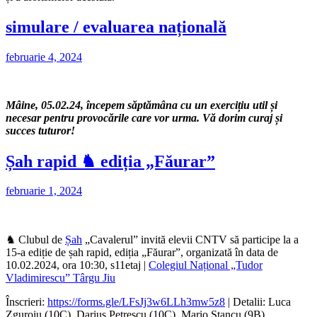
simulare / evaluarea națională
februarie 4, 2024
Mâine, 05.02.24, începem săptămâna cu un exercițiu util și
necesar pentru provocările care vor urma. Vă dorim curaj și
succes tuturor!
Șah rapid ♞ ediția „Făurar”
februarie 1, 2024
♞ Clubul de
Șah
„Cavalerul” invită elevii CNTV să participe la a
15-a ediție de șah rapid, ediția „Făurar”, organizată în data de
10.02.2024, ora 10:30, s11etaj |
Colegiul Național „Tudor
Vladimirescu” Târgu Jiu
Înscrieri:
https://forms.gle/LFsJj3w6LLh3mw5z8
| Detalii: Luca
Zguroiu (10C), Darius Petrescu (10C), Mario Stancu (9B)