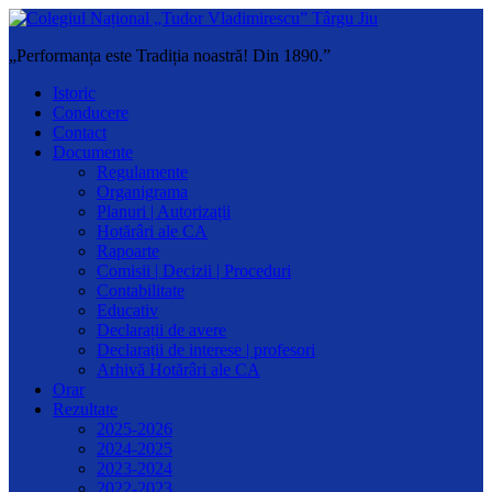
„Performanța este Tradiția noastră! Din 1890.”
Istoric
Conducere
Contact
Documente
Regulamente
Organigrama
Planuri | Autorizații
Hotărâri ale CA
Rapoarte
Comisii | Decizii | Proceduri
Contabilitate
Educativ
Declarații de avere
Declarații de interese | profesori
Arhivă Hotărâri ale CA
Orar
Rezultate
2025-2026
2024-2025
2023-2024
2022-2023