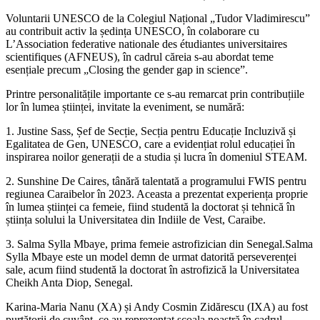
Voluntarii UNESCO de la Colegiul Național „Tudor Vladimirescu”
au contribuit activ la ședința UNESCO, în colaborare cu
L’Association federative nationale des étudiantes universitaires
scientifiques (AFNEUS), în cadrul căreia s-au abordat teme
esențiale precum „Closing the gender gap in science”.
Printre personalitățile importante ce s-au remarcat prin contribuțiile
lor în lumea științei, invitate la eveniment, se numără:
1. Justine Sass, Șef de Secție, Secția pentru Educație Incluzivă și
Egalitatea de Gen, UNESCO, care a evidențiat rolul educației în
inspirarea noilor generații de a studia și lucra în domeniul STEAM.
2. Sunshine De Caires, tânără talentată a programului FWIS pentru
regiunea Caraibelor în 2023. Aceasta a prezentat experiența proprie
în lumea științei ca femeie, fiind studentă la doctorat și tehnică în
știința solului la Universitatea din Indiile de Vest, Caraibe.
3. Salma Sylla Mbaye, prima femeie astrofizician din Senegal.Salma
Sylla Mbaye este un model demn de urmat datorită perseverenței
sale, acum fiind studentă la doctorat în astrofizică la Universitatea
Cheikh Anta Diop, Senegal.
Karina-Maria Nanu (XA) și Andy Cosmin Zidărescu (IXA) au fost
purtătorii de cuvânt, ce au reprezentat școala noastră în cadrul