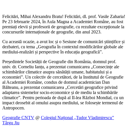
Felicitări, Mihai Alexandru Bratu! Felicitări, dl. prof. Vasile Zaharia!
Pe 23 februarie 2024, în Aula Magna a Academiei Române, au fost
premiați elevii și profesorii de geografie, cu rezultate excepționale la
concursurile internaționale de geografie, din anul 2023.
Cu această ocazie, a avut loc și o Sesiune de comunicări științifice și
dezbateri, cu tema „Geografia în contextul modificărilor globale ale
mediului-realizări și perspective în educația geografică”.
Președintele Societății de Geografie din România, domnul prof.
univ. dr. Corneliu Ianțu, a prezentat comunicarea „Consecințe ale
schimbărilor climatice asupra sănătății umane, habitatului și a
economiei”. Un colectiv de cercetători, de la Institutul de Geografie
al Academiei Române, condus de domnul academician Dan
Bălteanu, a prezentat comunicarea „Cercetări geografice privind
adaptarea sistemelor socio-economice și de mediu la schimbările
climatice”. Pentru perioada de după al II-lea Război Mondial, cu un
impact deosebit al omului asupra mediului, se folosește termenul de
Antropocen.
Geografie CNTV
@
Colegiul Național „Tudor Vladimirescu”
Târgu Jiu