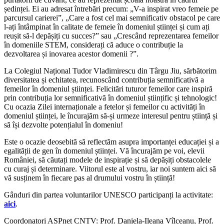
ședinței. Ei au adresat întrebări precum: „V-a inspirat vreo femeie pe
parcursul carierei”, „Care a fost cel mai semnificativ obstacol pe care
l-ați întâmpinat în calitate de femeie în domeniul științei și cum ați
reușit să-l depășiți cu succes?” sau „Crescând reprezentarea femeilor
în domeniile STEM, considerați că aduce o contribuție la
dezvoltarea și inovarea acestor domenii ?”.
La Colegiul Național Tudor Vladimirescu din Târgu Jiu, sărbătorim
diversitatea și echitatea, recunoscând contribuția semnificativă a
femeilor în domeniul științei. Felicitări tuturor femeilor care inspiră
prin contribuția lor semnificativă în domeniul științific și tehnologic!
Cu ocazia Zilei internaționale a fetelor și femeilor cu activități în
domeniul științei, le încurajăm să-și urmeze interesul pentru știință și
să își dezvolte potențialul în domeniu!
Este o ocazie deosebită să reflectăm asupra importanței educației și a
egalității de gen în domeniul științei. Vă încurajăm pe voi, elevii
României, să căutați modele de inspirație și să depășiți obstacolele
cu curaj și determinare. Viitorul este al vostru, iar noi suntem aici să
vă susținem în fiecare pas al drumului vostru în știință!
Gânduri din partea voluntarilor UNESCO participanți la activitate:
aici
.
Coordonatori ASPnet CNTV: Prof. Daniela-Ileana Vîlceanu, Prof.