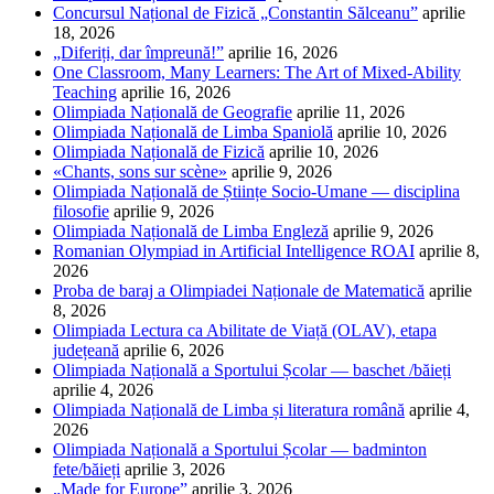
Concursul Național de Fizică „Constantin Sălceanu”
aprilie
18, 2026
„Diferiți, dar împreună!”
aprilie 16, 2026
One Classroom, Many Learners: The Art of Mixed-Ability
Teaching
aprilie 16, 2026
Olimpiada Națională de Geografie
aprilie 11, 2026
Olimpiada Națională de Limba Spaniolă
aprilie 10, 2026
Olimpiada Națională de Fizică
aprilie 10, 2026
«Chants, sons sur scène»
aprilie 9, 2026
Olimpiada Națională de Științe Socio-Umane — disciplina
filosofie
aprilie 9, 2026
Olimpiada Națională de Limba Engleză
aprilie 9, 2026
Romanian Olympiad in Artificial Intelligence ROAI
aprilie 8,
2026
Proba de baraj a Olimpiadei Naționale de Matematică
aprilie
8, 2026
Olimpiada Lectura ca Abilitate de Viață (OLAV), etapa
județeană
aprilie 6, 2026
Olimpiada Națională a Sportului Școlar — baschet /băieți
aprilie 4, 2026
Olimpiada Națională de Limba și literatura română
aprilie 4,
2026
Olimpiada Națională a Sportului Școlar — badminton
fete/băieți
aprilie 3, 2026
„Made for Europe”
aprilie 3, 2026