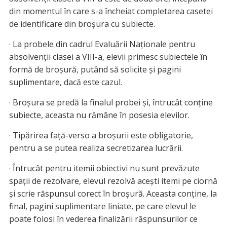
din momentul în care s-a încheiat completarea casetei
de identificare din broşura cu subiecte.
· La probele din cadrul Evaluării Naţionale pentru
absolvenţii clasei a VIII-a, elevii primesc subiectele în
formă de broşură, putând să solicite şi pagini
suplimentare, dacă este cazul.
· Broşura se predă la finalul probei şi, întrucât conţine
subiecte, aceasta nu rămâne în posesia elevilor.
· Tipărirea faţă-verso a broşurii este obligatorie,
pentru a se putea realiza secretizarea lucrării.
· Întrucât pentru itemii obiectivi nu sunt prevăzute
spaţii de rezolvare, elevul rezolvă aceşti itemi pe ciornă
şi scrie răspunsul corect în broşură. Aceasta conţine, la
final, pagini suplimentare liniate, pe care elevul le
poate folosi în vederea finalizării răspunsurilor ce