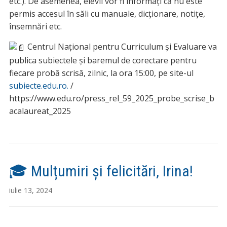
etc.). De asemenea, elevii vor fi informați că nu este
permis accesul în săli cu manuale, dicționare, notițe,
însemnări etc.
Centrul Național pentru Curriculum și Evaluare va
publica subiectele și baremul de corectare pentru
fiecare probă scrisă, zilnic, la ora 15:00, pe site-ul
subiecte.edu.ro.
/
https://www.edu.ro/press_rel_59_2025_probe_scrise_b
acalaureat_2025
🎓 Mulțumiri și felicitări, Irina!
iulie 13, 2024