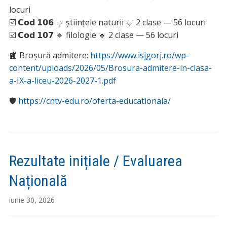
locuri
☑️ 𝗖𝗼𝗱 𝟭𝟬𝟲 🔹 științele naturii 🔹 2 clase — 56 locuri
☑️ 𝗖𝗼𝗱 𝟭𝟬𝟳 🔹 filologie 🔹 2 clase — 56 locuri
📰 Broșură admitere:
https://www.isjgorj.ro/wp-
content/uploads/2026/05/Brosura-admitere-in-clasa-
a-IX-a-liceu-2026-2027-1.pdf
🛡
https://cntv-edu.ro/oferta-educationala/
Rezultate inițiale / Evaluarea
Națională
iunie 30, 2026