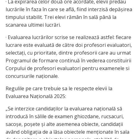
· La expirarea celor două ore acordate, elevii predau
lucrările în faza în care se află, fiind interzisă depăşirea
timpului stabilit. Trei elevi rămân în sală până la
scanarea ultimei lucrări.
· Evaluarea lucrărilor scrise se realizează astfel: fiecare
lucrare este evaluată de către doi profesori evaluatori,
selectaţi, cu prioritate, dintre profesorii care au urmat
Programul de formare continuă în vederea constituirii
Corpului de profesori evaluatori pentru examenele si
concursurile naţionale.
Regulile pe care trebuie sa le respecte elevii la
Evaluarea Națională 2025:
„Se interzice candidaților la evaluarea națională să
introducă în sălile de examen ghiozdane, rucsacuri,
sacoșe, poșete și alte asemenea obiecte, candidații
având obligația de a lăsa obiectele menționate în sala