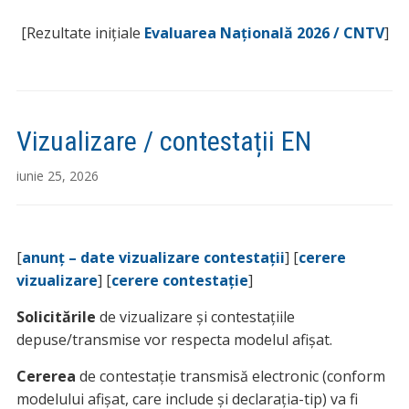
[Rezultate inițiale
Evaluarea Națională 2026 / CNTV
]
Vizualizare / contestații EN
iunie 25, 2026
[
anunț – date vizualizare contestații
] [
cerere
vizualizare
] [
cerere contestație
]
Solicitările
de vizualizare și contestațiile
depuse/transmise vor respecta modelul afișat.
Cererea
de contestație transmisă electronic (conform
modelului afișat, care include și declarația-tip) va fi