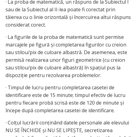
· La proba de matematică, un răspuns de la Subiectul I
sau de la Subiectul al II-lea poate fi corectat prin
tăierea cu o linie orizontală şi încercuirea altui răspuns
considerat corect.
· La figurile de la proba de matematică sunt permise
marcajele pe figură şi completarea figurilor cu creion
sau stilou/pix de culoare albastră. De asemenea, este
permisă realizarea unor figuri geometrice (cu creion
sau stilou/pix de culoare albastră) în spaţiul pus la
dispoziţie pentru rezolvarea problemelor.
· Timpul de lucru pentru completarea casetei de
identificare este de 15 minute; timpul efectiv de lucru
pentru fiecare probă scrisă este de 120 de minute şi
începe după completarea casetei de identificare.
· Colţul lucrării conţinând datele personale ale elevului
NU SE ÎNCHIDE şi NU SE LIPEŞTE, secretizarea