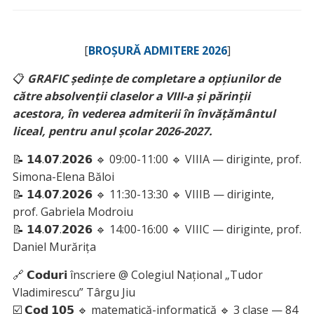
[
BROȘURĂ ADMITERE 2026
]
📋
GRAFIC ședințe de completare a opțiunilor de
către absolvenții claselor a VIII-a și părinții
acestora, în vederea admiterii în învățământul
liceal, pentru anul școlar 2026-2027.
📝 𝟭𝟰.𝟬𝟳.𝟮𝟬𝟮𝟲 🔹 09:00-11:00 🔹 VIIIA — diriginte, prof.
Simona-Elena Băloi
📝 𝟭𝟰.𝟬𝟳.𝟮𝟬𝟮𝟲 🔹 11:30-13:30 🔹 VIIIB — diriginte,
prof. Gabriela Modroiu
📝 𝟭𝟰.𝟬𝟳.𝟮𝟬𝟮𝟲 🔹 14:00-16:00 🔹 VIIIC — diriginte, prof.
Daniel Murărița
🔗 𝗖𝗼𝗱𝘂𝗿𝗶 înscriere @ Colegiul Național „Tudor
Vladimirescu” Târgu Jiu
☑️ 𝗖𝗼𝗱 𝟭𝟬𝟱 🔹 matematică-informatică 🔹 3 clase — 84