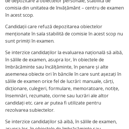
de depozitare a obiectelor personale, stabilită de
comisia din unitatea de învățământ – centru de examen
în acest scop.
Candidații care refuză depozitarea obiectelor
menționate în sala stabilită de comisie în acest scop nu
sunt primiți în examen.
Se interzice candidaților la evaluarea națională să aibă,
în sălile de examen, asupra lor, în obiectele de
îmbrăcăminte sau încălțăminte, în penare și alte
asemenea obiecte ori în băncile în care sunt așezați în
sălile de examen orice fel de lucrări: manuale, cărți,
dicționare, culegeri, formulare, memoratoare, notițe,
însemnări, rezumate, ciorne sau lucrări ale altor
candidați etc. care ar putea fi utilizate pentru
rezolvarea subiectelor.
Se interzice candidaților să aibă, în sălile de examen,
asupra lor, în obiectele de îmbrăcăminte sau