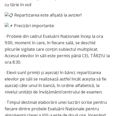
cu tărie în voi!
Repartizarea este afișată la avizier!
Precizări importante:
· Probele din cadrul Evaluării Naţionale încep la ora
9:00, moment în care, în fiecare sală, se deschid
plicurile sigilate care conţin subiectul multiplicat.
Accesul elevilor în săli este permis până CEL TÂRZIU la
ora 8:30.
· Elevii sunt primiţi şi aşezaţi în bănci; repartizarea
elevilor pe săli se realizează astfel încât aceştia să fie
aşezaţi câte unul în bancă, în ordine alfabetică, la
nivelul unităţii de învăţământ/centrului de examen.
· Timpul destinat elaborării unei lucrări scrise pentru
fiecare dintre probele Evaluării Naţionale pentru
absolvenţii clasei a VIII-a este de două ore, începând