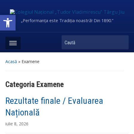
Deschide bara de unelte
„Performanța este Tradiția noastră! Din 1890.”
Caută
Acasă
» Examene
Categoria
Examene
Rezultate finale / Evaluarea
Națională
iulie 8, 2026