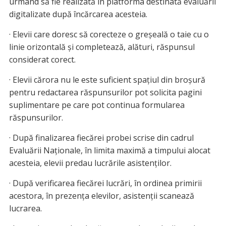
urmând să fie realizată în platforma destinată evaluării
digitalizate după încărcarea acesteia.
· Elevii care doresc să corecteze o greşeală o taie cu o
linie orizontală şi completează, alături, răspunsul
considerat corect.
· Elevii cărora nu le este suficient spaţiul din broşură
pentru redactarea răspunsurilor pot solicita pagini
suplimentare pe care pot continua formularea
răspunsurilor.
· După finalizarea fiecărei probei scrise din cadrul
Evaluării Naţionale, în limita maximă a timpului alocat
acesteia, elevii predau lucrările asistenţilor.
· După verificarea fiecărei lucrări, în ordinea primirii
acestora, în prezenţa elevilor, asistenţii scanează
lucrarea.