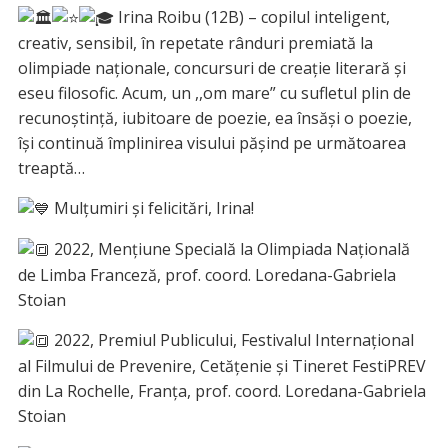
Irina Roibu (12B) – copilul inteligent,
creativ, sensibil, în repetate rânduri premiată la
olimpiade naționale, concursuri de creație literară și
eseu filosofic. Acum, un ,,om mare” cu sufletul plin de
recunoștință, iubitoare de poezie, ea însăși o poezie,
își continuă împlinirea visului pășind pe următoarea
treaptă…
Mulțumiri și felicitări, Irina!
2022, Mențiune Specială la Olimpiada Națională
de Limba Franceză, prof. coord. Loredana-Gabriela
Stoian
2022,
Premiul Publicului, Festivalul Internațional
al Filmului de Prevenire, Cetățenie și Tineret FestiPREV
din La Rochelle, Franța, prof. coord. Loredana-Gabriela
Stoian