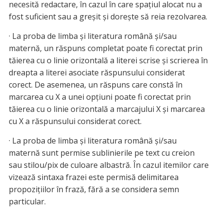
necesită redactare, în cazul în care spaţiul alocat nu a
fost suficient sau a greşit şi doreşte să reia rezolvarea.
· La proba de limba şi literatura română şi/sau
maternă, un răspuns completat poate fi corectat prin
tăierea cu o linie orizontală a literei scrise şi scrierea în
dreapta a literei asociate răspunsului considerat
corect. De asemenea, un răspuns care constă în
marcarea cu X a unei opţiuni poate fi corectat prin
tăierea cu o linie orizontală a marcajului X şi marcarea
cu X a răspunsului considerat corect.
· La proba de limba şi literatura română şi/sau
maternă sunt permise sublinierile pe text cu creion
sau stilou/pix de culoare albastră. În cazul itemilor care
vizează sintaxa frazei este permisă delimitarea
propoziţiilor în frază, fără a se considera semn
particular.