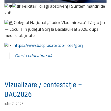
Felicitări, dragi absolvenți! Suntem mândri de
voi!
Colegiul Național „Tudor Vladimirescu” Târgu Jiu
— Locul 1 în județul Gorj la Bacalaureat 2026, după
mediile obținute
https://www.bacplus.ro/top-licee/g
orj
Oferta educațională
Vizualizare / contestație –
BAC2026
iulie 7, 2026