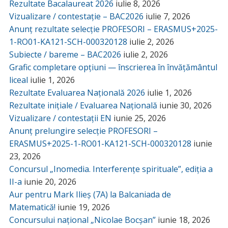
Rezultate Bacalaureat 2026
iulie 8, 2026
Vizualizare / contestație – BAC2026
iulie 7, 2026
Anunț rezultate selecție PROFESORI – ERASMUS+2025-
1-RO01-KA121-SCH-000320128
iulie 2, 2026
Subiecte / bareme – BAC2026
iulie 2, 2026
Grafic completare opțiuni — înscrierea în învățământul
liceal
iulie 1, 2026
Rezultate Evaluarea Națională 2026
iulie 1, 2026
Rezultate inițiale / Evaluarea Națională
iunie 30, 2026
Vizualizare / contestații EN
iunie 25, 2026
Anunț prelungire selecție PROFESORI –
ERASMUS+2025-1-RO01-KA121-SCH-000320128
iunie
23, 2026
Concursul „Inomedia. Interferențe spirituale”, ediția a
II-a
iunie 20, 2026
Aur pentru Mark Ilieș (7A) la Balcaniada de
Matematică!
iunie 19, 2026
Concursului național „Nicolae Bocșan”
iunie 18, 2026