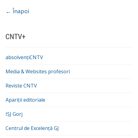
Navigare
←
Înapoi
CNTV+
absolvențiCNTV
Media & Websites profesori
Reviste CNTV
Apariții editoriale
IȘJ Gorj
Centrul de Excelență GJ