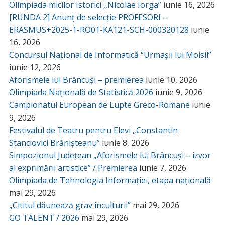
Olimpiada micilor Istorici ,,Nicolae Iorga”
iunie 16, 2026
[RUNDA 2] Anunț de selecție PROFESORI –
ERASMUS+2025-1-RO01-KA121-SCH-000320128
iunie
16, 2026
Concursul Național de Informatică “Urmașii lui Moisil”
iunie 12, 2026
Aforismele lui Brâncuși – premierea
iunie 10, 2026
Olimpiada Națională de Statistică 2026
iunie 9, 2026
Campionatul European de Lupte Greco-Romane
iunie
9, 2026
Festivalul de Teatru pentru Elevi „Constantin
Stanciovici Brănișteanu”
iunie 8, 2026
Simpozionul Județean „Aforismele lui Brâncuși – izvor
al exprimării artistice” / Premierea
iunie 7, 2026
Olimpiada de Tehnologia Informației, etapa națională
mai 29, 2026
„Cititul dăunează grav inculturii”
mai 29, 2026
GO TALENT / 2026
mai 29, 2026