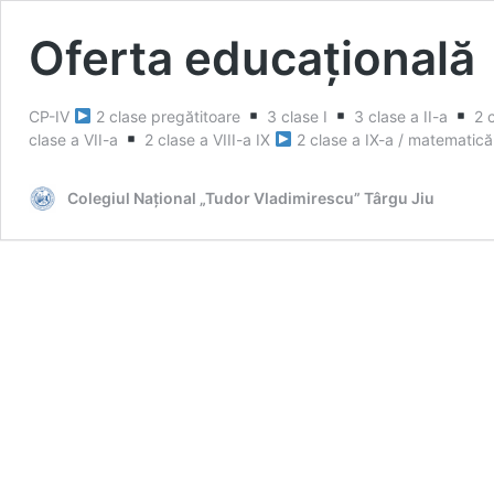
Oferta educațională
CP-IV
2 clase pregătitoare
3 clase I
3 clase a II-a
2 c
clase a VII-a
2 clase a VIII-a IX
2 clase a IX-a / matematică
Colegiul Național „Tudor Vladimirescu” Târgu Jiu