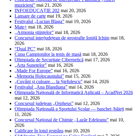
muzicieni”
mai 21, 2026
INFOEDUCAȚIE 202
mai 20, 2026
Lansare de carte
mai 19, 2026
Festivalul „Lucian Blaga”
mai 19, 2026
Mate+
mai 18, 2026
,,Armonia științelor”
mai 18, 2026
Concursul interjudețean de geografie Ioniță Ichim
mai 18,
2026
“Dual PC”
mai 18, 2026
Cupa Campionilor la tenis de masă
mai 18, 2026
Olimpiada de Securitate Cibernetică
mai 17, 2026
„Arta Sunetelor”
mai 16, 2026
„Made For Europe”
mai 16, 2026
„Memoria Holocaustului”
mai 15, 2026
„Cuvânt și culoare… la Ștefulescu”
mai 14, 2026
Festivalul „Ana Blandiana”
mai 14, 2026
Olimpiada Națională de Informatică Aplicată – AcadNet 2026
mai 12, 2026
Concursul județean „Orpheus”
mai 12, 2026
Olimpiada Națională a Sportului Școlar — baschet /băieți
mai
11, 2026
Concursul Național de Chimie ,,Lazăr Edeleanu”
mai 10,
2026
Calificare în lotul restrâns
mai 10, 2026