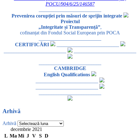
POCU/904/6/25/146587
_________________________
Prevenirea corupției prin măsuri de sprijin integrate
Proiectul
„Integritate și Transparență”
,
cofinanțat din Fondul Social European prin POCA
_________________________
CERTIFICĂRI
_________________________
_________________________
_________________________
_________________________
CAMBRIDGE
English Qualifications
_________________________
_________________________
_________________________
Arhivă
Arhivă
decembrie 2021
L
Ma
Mi
J
V
S
D