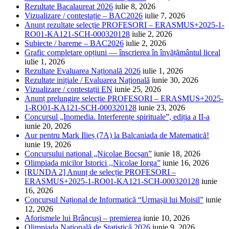
Rezultate Bacalaureat 2026
iulie 8, 2026
Vizualizare / contestație – BAC2026
iulie 7, 2026
Anunț rezultate selecție PROFESORI – ERASMUS+2025-1-
RO01-KA121-SCH-000320128
iulie 2, 2026
Subiecte / bareme – BAC2026
iulie 2, 2026
Grafic completare opțiuni — înscrierea în învățământul liceal
iulie 1, 2026
Rezultate Evaluarea Națională 2026
iulie 1, 2026
Rezultate inițiale / Evaluarea Națională
iunie 30, 2026
Vizualizare / contestații EN
iunie 25, 2026
Anunț prelungire selecție PROFESORI – ERASMUS+2025-
1-RO01-KA121-SCH-000320128
iunie 23, 2026
Concursul „Inomedia. Interferențe spirituale”, ediția a II-a
iunie 20, 2026
Aur pentru Mark Ilieș (7A) la Balcaniada de Matematică!
iunie 19, 2026
Concursului național „Nicolae Bocșan”
iunie 18, 2026
Olimpiada micilor Istorici ,,Nicolae Iorga”
iunie 16, 2026
[RUNDA 2] Anunț de selecție PROFESORI –
ERASMUS+2025-1-RO01-KA121-SCH-000320128
iunie
16, 2026
Concursul Național de Informatică “Urmașii lui Moisil”
iunie
12, 2026
Aforismele lui Brâncuși – premierea
iunie 10, 2026
Olimpiada Națională de Statistică 2026
iunie 9, 2026