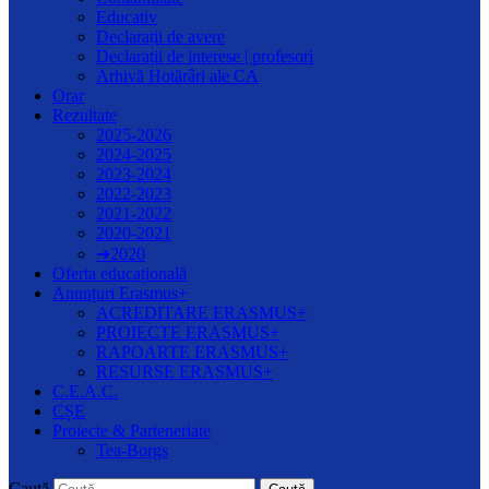
Educativ
Declarații de avere
Declarații de interese | profesori
Arhivă Hotărâri ale CA
Orar
Rezultate
2025-2026
2024-2025
2023-2024
2022-2023
2021-2022
2020-2021
➔2020
Oferta educațională
Anunțuri Erasmus+
ACREDITARE ERASMUS+
PROIECTE ERASMUS+
RAPOARTE ERASMUS+
RESURSE ERASMUS+
C.E.A.C.
CȘE
Proiecte & Parteneriate
Tea-Borgs
Caută