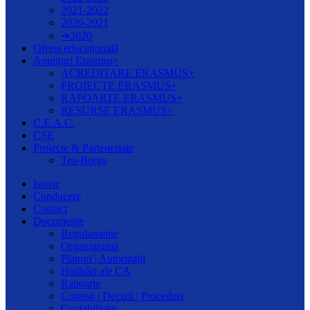
2021-2022
2020-2021
➔2020
Oferta educațională
Anunțuri Erasmus+
ACREDITARE ERASMUS+
PROIECTE ERASMUS+
RAPOARTE ERASMUS+
RESURSE ERASMUS+
C.E.A.C.
CȘE
Proiecte & Parteneriate
Tea-Borgs
Istoric
Conducere
Contact
Documente
Regulamente
Organigrama
Planuri | Autorizații
Hotărâri ale CA
Rapoarte
Comisii | Decizii | Proceduri
Contabilitate