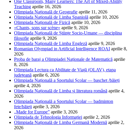
One Classroom, Many Learners: The Art of Mixed-Ability
Teaching
aprilie 16, 2026
Olimpiada Națională de Geografie
aprilie 11, 2026
Olimpiada Națională de Limba Spaniolă
aprilie 10, 2026
Olimpiada Națională de Fizică
aprilie 10, 2026
«Chants, sons sur scène»
aprilie 9, 2026
Olimpiada Națională de Științe Socio-Umane — disciplina
filosofie
aprilie 9, 2026
Olimpiada Națională de Limba Engleză
aprilie 9, 2026
Romanian Olympiad in Artificial Intelligence ROAI
aprilie 8,
2026
Proba de baraj a Olimpiadei Naționale de Matematică
aprilie
8, 2026
Olimpiada Lectura ca Abilitate de Viață (OLAV), etapa
județeană
aprilie 6, 2026
Olimpiada Națională a Sportului Școlar — baschet /băieți
aprilie 4, 2026
Olimpiada Națională de Limba și literatura română
aprilie 4,
2026
Olimpiada Națională a Sportului Școlar — badminton
fete/băieți
aprilie 3, 2026
„Made for Europe”
aprilie 3, 2026
Olimpiada de Tehnologia Informației
aprilie 2, 2026
Olimpiada Națională de Limba Germană Modernă
aprilie 2,
2026