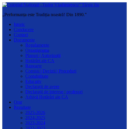
„Performanța este Tradiția noastră! Din 1890.”
Istoric
Conducere
Contact
Documente
Regulamente
Organigrama
Planuri | Autorizații
Hotărâri ale CA
Rapoarte
Comisii | Decizii | Proceduri
Contabilitate
Educativ
Declarații de avere
Declarații de interese | profesori
Arhivă Hotărâri ale CA
Orar
Rezultate
2025-2026
2024-2025
2023-2024
2022-2023