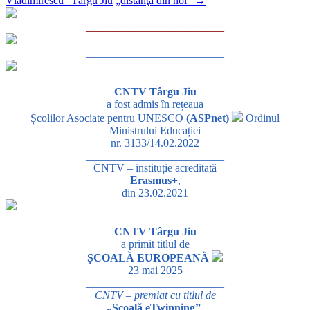
Vladimirescu” Târgu Jiu
„distanţa din noi”
→
_________________________
_________________________
_________________________
CNTV Târgu Jiu
a fost admis în rețeaua
Școlilor Asociate pentru UNESCO
(ASPnet)
Ordinul
Ministrului Educației
nr. 3133/14.02.2022
_________________________
CNTV – instituție acreditată
Erasmus+
,
din 23.02.2021
_________________________
CNTV Târgu Jiu
a primit titlul de
ȘCOALĂ EUROPEANĂ
23 mai 2025
_________________________
CNTV – premiat cu titlul de
„Școală eTwinning”
,