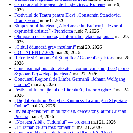
Campionatul European de Lupte Greco-Romane
iunie 9,
2026
Festivalul de Teatru pentru Elevi „Constantin Stanciovici
Brănișteanu”
iunie 8, 2026
Simpozionul Județean „Aforismele lui Brâncuși – izvor al
exprimării artistice” / Premierea
iunie 7, 2026
Olimpiada de Tehnologia Informației, etapa națională
mai 29,
2026
„Cititul dăunează grav inculturii”
mai 29, 2026
GO TALENT / 2026
mai 29, 2026
Referate și Comunicări Științifice / Geografie și Istorie
mai 28,
2026
Concursul național de referate și comunicări științifice (istorie
& geografie) – etapa județeană
mai 27, 2026
Concursul Regional de Limba Germană „Johann Wolfgang
Goethe”
mai 26, 2026
Festivalul Internațional de Literatură „Tudor Arghezi”
mai 24,
2026
„Digital Footprint & Cyber Kindness: Learning to Stay Safe
Online”
mai 23, 2026
Invitat special: renumitul fizician, cercetător și autor Cristian
Presură
mai 23, 2026
„Noaptea Albă a Tudorului” — program
mai 21, 2026
„Eu rămân ce-am fost: romantic”
mai 21, 2026
Concursul Național de Interpretare Pianistică „Tineri