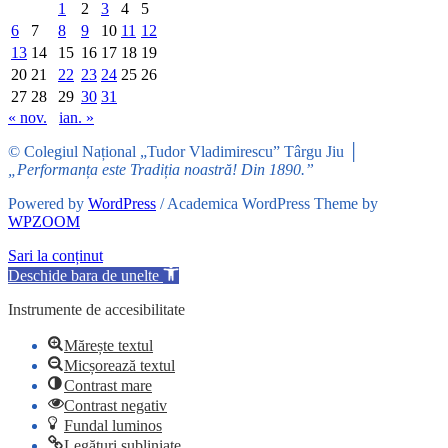
1
2
3
4
5
6
7
8
9
10
11
12
13
14
15
16
17
18
19
20
21
22
23
24
25
26
27
28
29
30
31
« nov.
ian. »
© Colegiul Național „Tudor Vladimirescu” Târgu Jiu │
„Performanța este Tradiția noastră! Din 1890.”
Powered by
WordPress
/ Academica WordPress Theme by
WPZOOM
Sari la conținut
Deschide bara de unelte
Instrumente de accesibilitate
Mărește textul
Micșorează textul
Contrast mare
Contrast negativ
Fundal luminos
Legături subliniate