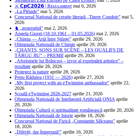
Sărbătorim Ziua Europei pe Calea Eroilor!
mai 7, 2026
⚔️ 𝗖𝗽𝗖𝟮𝟬𝟮𝟲 | Rᴇɢᴜʟᴀᴍᴇɴᴛ
mai 6, 2026
„La Pléiade”
mai 5, 2026
Concursul Național de creație literară „Tinere Condeie”
mai 5,
2026
♞ „generații4”
mai 2, 2026
Angela Giorgi (18.10.1961 – 01.05.2026)
mai 2, 2026
„Chimia — Artă între Științe”
aprilie 29, 2026
Olimpiada Națională de Chimie
aprilie 29, 2026
„CHANTS, SONS SUR SCÈNE – LES QUALIFS DE
TÂRGU JIU” – PREMII
aprilie 29, 2026
„Aforismele lui Brâncuși – izvor al exprimării artistice” –
rezultate
aprilie 28, 2026
Protegez la nature
aprilie 28, 2026
Petru Rădulea (1931 — 2026)
aprilie 27, 2026
„My first project with an eTwinning ambassador”
aprilie 22,
2026
Școală eTwinning 2026-2027
aprilie 21, 2026
Olimpiada Națională de Inteligență Artificială ONIA
aprilie
20, 2026
Olimpiada Cultură și spiritualitate românească
aprilie 20, 2026
Olimpiada Națională de Istorie
aprilie 18, 2026
Concursul Național de Fizică „Constantin Sălceanu”
aprilie
18, 2026
„Diferiți, dar împreună!”
aprilie 16, 2026