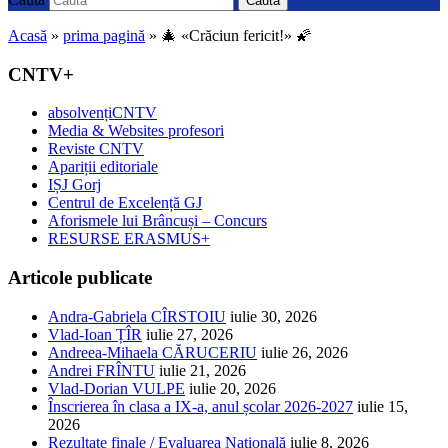
Caută
Acasă
»
prima pagină
»
🎄 «Crăciun fericit!» 🌠
CNTV+
absolvențiCNTV
Media & Websites profesori
Reviste CNTV
Apariții editoriale
IȘJ Gorj
Centrul de Excelență GJ
Aforismele lui Brâncuși – Concurs
RESURSE ERASMUS+
Articole publicate
Andra-Gabriela CÎRSTOIU
iulie 30, 2026
Vlad-Ioan ȚÎR
iulie 27, 2026
Andreea-Mihaela CĂRUCERIU
iulie 26, 2026
Andrei FRÎNTU
iulie 21, 2026
Vlad-Dorian VULPE
iulie 20, 2026
Înscrierea în clasa a IX-a, anul școlar 2026-2027
iulie 15,
2026
Rezultate finale / Evaluarea Națională
iulie 8, 2026