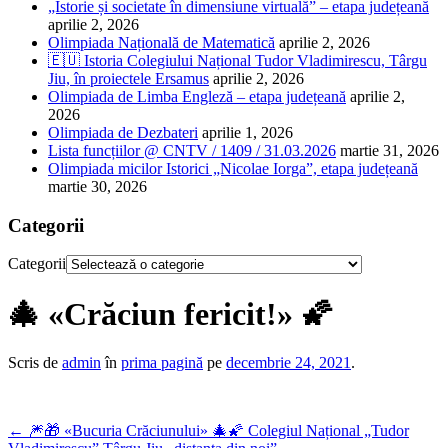
„Istorie și societate în dimensiune virtuală” – etapa județeană
aprilie 2, 2026
Olimpiada Națională de Matematică
aprilie 2, 2026
🇪🇺 Istoria Colegiului Național Tudor Vladimirescu, Târgu
Jiu, în proiectele Ersamus
aprilie 2, 2026
Olimpiada de Limba Engleză – etapa județeană
aprilie 2,
2026
Olimpiada de Dezbateri
aprilie 1, 2026
Lista funcțiilor @ CNTV / 1409 / 31.03.2026
martie 31, 2026
Olimpiada micilor Istorici „Nicolae Iorga”, etapa județeană
martie 30, 2026
Categorii
Categorii
🎄 «Crăciun fericit!» 🌠
Scris de
admin
în
prima pagină
pe
decembrie 24, 2021
.
←
🎆🎁 «Bucuria Crăciunului» 🎄🌠 Colegiul Național „Tudor