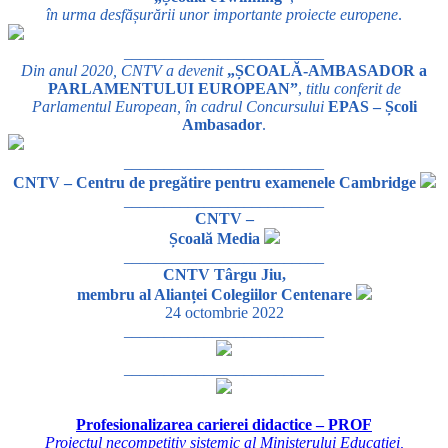
în urma desfășurării unor importante proiecte europene
.
_________________________
Din anul 2020, CNTV a devenit
„ȘCOALĂ-AMBASADOR a
PARLAMENTULUI EUROPEAN”
,
titlu conferit de
Parlamentul European, în cadrul Concursului
EPAS – Școli
Ambasador
.
_________________________
CNTV – Centru de pregătire pentru examenele Cambridge
_________________________
CNTV –
Școală Media
_________________________
CNTV Târgu Jiu,
membru al Alianței Colegiilor Centenare
24 octombrie 2022
_________________________
_________________________
Profesionalizarea carierei didactice – PROF
Proiectul necompetitiv sistemic al Ministerului Educației,