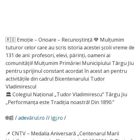
🇷🇴 Emoție – Onoare – Recunoștință 💙 Mulțumim
tuturor celor care au scris istoria acestei școli vreme de
131 de ani: profesori, elevi, părinți, oameni ai
comunității! Mulțumim Primăriei Municipiului Târgu Jiu
pentru sprijinul constant acordat în acest an pentru
activitățile din cadrul Bicentenarului Tudor
Vladimirescu!
🏛 Colegiul Național „Tudor Vladimirescu” Târgu Jiu
„Performanța este Tradiția noastră! Din 1890.”
🌐📰 /
adevărul.ro
//
igj.ro
/
📌 CNTV – Medalia Aniversară „Centenarul Marii