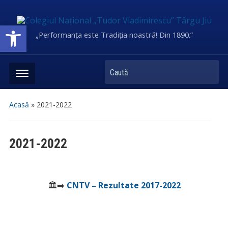
Deschide bara de unelte
„Performanța este Tradiția noastră! Din 1890.”
Caută
Acasă
»
2021-2022
2021-2022
🏛➡️
CNTV – Rezultate 2017-2022