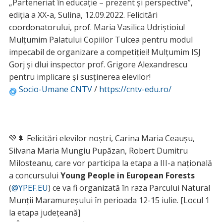
„Parteneriat în educație – prezent și perspective”,
ediția a XX-a, Sulina, 12.09.2022. Felicitări
coordonatorului, prof. Maria Vasilica Udriștioiu!
Mulțumim Palatului Copiilor Tulcea pentru modul
impecabil de organizare a competiției! Mulțumim ISJ
Gorj și dlui inspector prof. Grigore Alexandrescu
pentru implicare și susținerea elevilor!
Socio-Umane CNTV
/
https://cntv-edu.ro/
💚🌲 Felicitări elevilor noștri, Carina Maria Ceaușu,
Silvana Maria Mungiu Pupăzan, Robert Dumitru
Milosteanu, care vor participa la etapa a III-a națională
a concursului
Young People in European Forests
(
@YPEF.EU
) ce va fi organizată în raza Parcului Natural
Munții Maramureșului în perioada 12-15 iulie. [Locul 1
la etapa județeană]