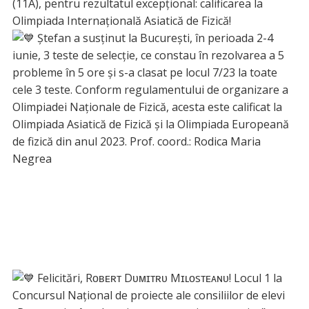
(11A), pentru rezultatul excepțional: calificarea la
Olimpiada Internațională Asiatică de Fizică!
Ștefan a susținut la București, în perioada 2-4
iunie, 3 teste de selecție, ce constau în rezolvarea a 5
probleme în 5 ore și s-a clasat pe locul 7/23 la toate
cele 3 teste. Conform regulamentului de organizare a
Olimpiadei Naționale de Fizică, acesta este calificat la
Olimpiada Asiatică de Fizică și la Olimpiada Europeană
de fizică din anul 2023. Prof. coord.: Rodica Maria
Negrea
Felicitări, Rᴏʙᴇʀᴛ Dᴜᴍɪᴛʀᴜ Mɪʟᴏsᴛᴇᴀɴᴜ! Locul 1 la
Concursul Național de proiecte ale consiliilor de elevi