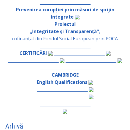
_________________________
Prevenirea corupției prin măsuri de sprijin
integrate
Proiectul
„Integritate și Transparență”
,
cofinanțat din Fondul Social European prin POCA
_________________________
CERTIFICĂRI
_________________________
_________________________
_________________________
_________________________
CAMBRIDGE
English Qualifications
_________________________
_________________________
_________________________
Arhivă