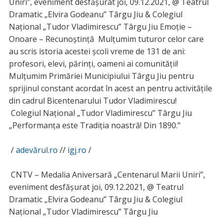
Uniri”, eveniment desfășurat joi, 09.12.2021, @ Teatrul
Dramatic „Elvira Godeanu” Târgu Jiu & Colegiul
Național „Tudor Vladimirescu” Târgu Jiu Emoție –
Onoare – Recunoștință Mulțumim tuturor celor care
au scris istoria acestei școli vreme de 131 de ani:
profesori, elevi, părinți, oameni ai comunității!
Mulțumim Primăriei Municipiului Târgu Jiu pentru
sprijinul constant acordat în acest an pentru activitățile
din cadrul Bicentenarului Tudor Vladimirescu!
Colegiul Național „Tudor Vladimirescu” Târgu Jiu
„Performanța este Tradiția noastră! Din 1890.”
/
adevărul.ro
//
igj.ro
/
CNTV – Medalia Aniversară „Centenarul Marii Uniri”,
eveniment desfășurat joi, 09.12.2021, @ Teatrul
Dramatic „Elvira Godeanu” Târgu Jiu & Colegiul
Național „Tudor Vladimirescu” Târgu Jiu