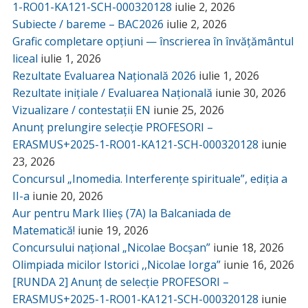
1-RO01-KA121-SCH-000320128
iulie 2, 2026
Subiecte / bareme – BAC2026
iulie 2, 2026
Grafic completare opțiuni — înscrierea în învățământul
liceal
iulie 1, 2026
Rezultate Evaluarea Națională 2026
iulie 1, 2026
Rezultate inițiale / Evaluarea Națională
iunie 30, 2026
Vizualizare / contestații EN
iunie 25, 2026
Anunț prelungire selecție PROFESORI –
ERASMUS+2025-1-RO01-KA121-SCH-000320128
iunie
23, 2026
Concursul „Inomedia. Interferențe spirituale”, ediția a
II-a
iunie 20, 2026
Aur pentru Mark Ilieș (7A) la Balcaniada de
Matematică!
iunie 19, 2026
Concursului național „Nicolae Bocșan”
iunie 18, 2026
Olimpiada micilor Istorici ,,Nicolae Iorga”
iunie 16, 2026
[RUNDA 2] Anunț de selecție PROFESORI –
ERASMUS+2025-1-RO01-KA121-SCH-000320128
iunie