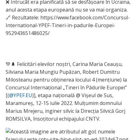
❌ Întrucât era planificată să se desfășoare în Ucraina,
anul acesta etapa europeană nu se va mai organiza.
🔗 Rezultatele: https://www.facebook.com/Concursul-
International-YPEF-Tineri-in-padurile-Europei-
952943651486025/
💚🌲 Felicitări elevilor noștri, Carina Maria Ceaușu,
Silviana Maria Mungiu Pupăzan, Robert Dumitru
Milosteanu pentru obținerea locului 4 (mențiune) la
Concursul Internațional „Tineri în Pădurile Europei”
[(
@YPEF.EU
)], etapa națională @ Vișeul de Sus,
Maramureș, 12-15 iulie 2022. Mulțumim domnului
Marius Mrejeru, inginer silvic la Direcția Silvică Gorj
ROMSILVA, însoțitorul echipajului CNTV.