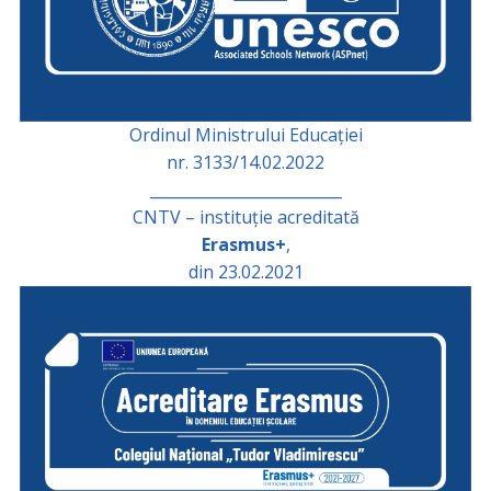
Ordinul Ministrului Educației
nr. 3133/14.02.2022
_________________________
CNTV – instituție acreditată
Erasmus+
,
din 23.02.2021