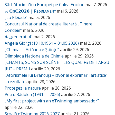
Sărbătorim Ziua Europei pe Calea Eroilor!
mai 7, 2026
⚔️ 𝗖𝗽𝗖𝟮𝟬𝟮𝟲 | Rᴇɢᴜʟᴀᴍᴇɴᴛ
mai 6, 2026
„La Pléiade”
mai 5, 2026
Concursul Național de creație literară „Tinere
Condeie”
mai 5, 2026
♞ „generații4”
mai 2, 2026
Angela Giorgi (18.10.1961 – 01.05.2026)
mai 2, 2026
„Chimia — Artă între Științe”
aprilie 29, 2026
Olimpiada Națională de Chimie
aprilie 29, 2026
„CHANTS, SONS SUR SCÈNE – LES QUALIFS DE TÂRGU
JIU” – PREMII
aprilie 29, 2026
„Aforismele lui Brâncuși – izvor al exprimării artistice”
– rezultate
aprilie 28, 2026
Protegez la nature
aprilie 28, 2026
Petru Rădulea (1931 — 2026)
aprilie 27, 2026
„My first project with an eTwinning ambassador”
aprilie 22, 2026
Școală eTwinning 2026-2027
aprilie 21, 2026