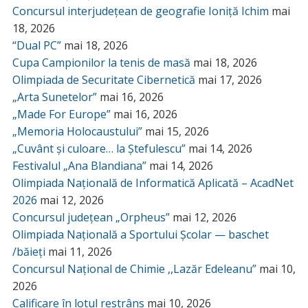
Concursul interjudețean de geografie Ioniță Ichim
mai
18, 2026
“Dual PC”
mai 18, 2026
Cupa Campionilor la tenis de masă
mai 18, 2026
Olimpiada de Securitate Cibernetică
mai 17, 2026
„Arta Sunetelor”
mai 16, 2026
„Made For Europe”
mai 16, 2026
„Memoria Holocaustului”
mai 15, 2026
„Cuvânt și culoare… la Ștefulescu”
mai 14, 2026
Festivalul „Ana Blandiana”
mai 14, 2026
Olimpiada Națională de Informatică Aplicată – AcadNet
2026
mai 12, 2026
Concursul județean „Orpheus”
mai 12, 2026
Olimpiada Națională a Sportului Școlar — baschet
/băieți
mai 11, 2026
Concursul Național de Chimie ,,Lazăr Edeleanu”
mai 10,
2026
Calificare în lotul restrâns
mai 10, 2026