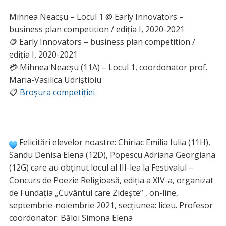
Mihnea Neacșu – Locul 1 @ Early Innovators –
business plan competition / ediția I, 2020-2021
🪙 Early Innovators – business plan competition /
ediția I, 2020-2021
💳 Mihnea Neacșu (11A) – Locul 1, coordonator prof.
Maria-Vasilica Udriștioiu
📋
Broșura competiției
Felicitări elevelor noastre: Chiriac Emilia Iulia (11H),
Sandu Denisa Elena (12D), Popescu Adriana Georgiana
(12G) care au obținut locul al III-lea la Festivalul –
Concurs de Poezie Religioasă, ediţia a XIV-a, organizat
de Fundaţia „Cuvântul care Zideşte” , on-line,
septembrie-noiembrie 2021, secțiunea: liceu. Profesor
coordonator: Băloi Simona Elena