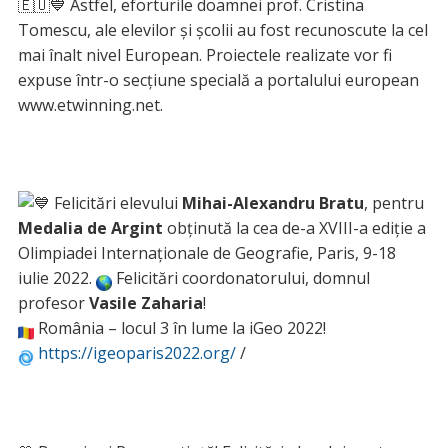
🇪🇺💙 Astfel, eforturile doamnei prof. Cristina
Tomescu, ale elevilor şi şcolii au fost recunoscute la cel
mai înalt nivel European. Proiectele realizate vor fi
expuse într-o secţiune specială a portalului european
www.etwinning.net.
Felicitări elevului
Mihai-Alexandru Bratu
, pentru
Medalia de Argint
obținută la cea de-a XVIII-a ediție a
Olimpiadei Internaționale de Geografie, Paris, 9-18
iulie 2022.
Felicitări coordonatorului, domnul
profesor
Vasile Zaharia
!
România – locul 3 în lume la iGeo 2022!
https://igeoparis2022.org/
/