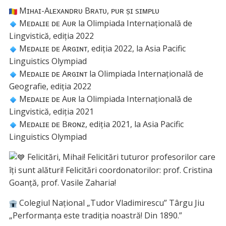
Mɪʜᴀɪ-Aʟᴇxᴀɴᴅʀᴜ Bʀᴀᴛᴜ, ᴘᴜʀ s̗ɪ sɪᴍᴘʟᴜ
Mᴇᴅᴀʟɪᴇ ᴅᴇ Aᴜʀ la Olimpiada Internațională de
Lingvistică, ediția 2022
Mᴇᴅᴀʟɪᴇ ᴅᴇ Aʀɢɪɴᴛ, ediția 2022, la Asia Pacific
Linguistics Olympiad
Mᴇᴅᴀʟɪᴇ ᴅᴇ Aʀɢɪɴᴛ la Olimpiada Internațională de
Geografie, ediția 2022
Mᴇᴅᴀʟɪᴇ ᴅᴇ Aᴜʀ la Olimpiada Internațională de
Lingvistică, ediția 2021
Mᴇᴅᴀʟɪᴇ ᴅᴇ Bʀᴏɴᴢ, ediția 2021, la Asia Pacific
Linguistics Olympiad
Felicitări, Mihai! Felicitări tuturor profesorilor care
îți sunt alături! Felicitări coordonatorilor: prof. Cristina
Goanță, prof. Vasile Zaharia!
Colegiul Național „Tudor Vladimirescu” Târgu Jiu
„Performanța este tradiția noastră! Din 1890.”