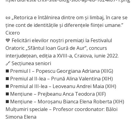
📜 „Retorica e întâlnirea dintre om și limbaj, în care se
ține cont de identitățile și diferențele ființei umane.”
Cicero
💙 Felicitări elevilor noștri premiați la Festivalul
Oratoric „Sfântul Ioan Gură de Aur”, concurs
interjudețean, ediția a XVIII-a, Craiova, iunie 2022.
🔗 Secțiunea seniori
◼️ Premiul I – Popescu Georgiana Adriana (XIIG)
◼️ Premiul al II-lea – Prună Alina Valentina (XIH)
◼️ Premiul al III-lea – Leoveanu Andrei Maia (XIH)
◼️ Mențiune – Prejbeanu Anca Teodora (XIF)
◼️ Mențiune – Moroșanu Bianca Elena Roberta (XIH)
Mulțumiri speciale – Profesor coordonator: Băloi
Simona Elena