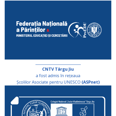
_________________________
CNTV Târgu Jiu
a fost admis în rețeaua
Școlilor Asociate pentru UNESCO
(ASPnet)