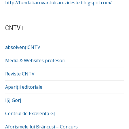
http://fundatiacuvantulcarezideste.blogspot.com/
CNTV+
absolvențiCNTV
Media & Websites profesori
Reviste CNTV
Apariții editoriale
IȘJ Gorj
Centrul de Excelență GJ
Aforismele lui Brâncuși – Concurs