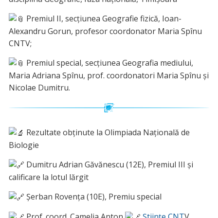
Premiul II, secțiunea Geografie fizică, Ioan-
Alexandru Gorun, profesor coordonator Maria Spînu
CNTV;
Premiul special, secțiunea Geografia mediului,
Maria Adriana Spînu, prof. coordonatori Maria Spînu și
Nicolae Dumitru.
Rezultate obținute la Olimpiada Națională de
Biologie
Dumitru Adrian Găvănescu (12E), Premiul III și
calificare la lotul lărgit
Șerban Rovența (10E), Premiu special
Prof. coord. Camelia Anton
Științe CNT
V