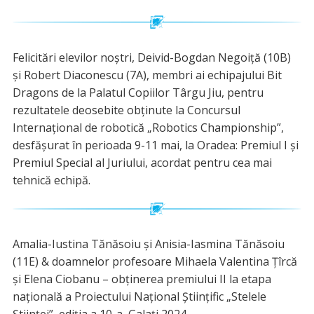
Felicitări elevilor noștri, Deivid-Bogdan Negoiță (10B)
și Robert Diaconescu (7A), membri ai echipajului Bit
Dragons de la Palatul Copiilor Târgu Jiu, pentru
rezultatele deosebite obținute la Concursul
Internațional de robotică „Robotics Championship”,
desfășurat în perioada 9-11 mai, la Oradea: Premiul I și
Premiul Special al Juriului, acordat pentru cea mai
tehnică echipă.
Amalia-Iustina Tănăsoiu și Anisia-Iasmina Tănăsoiu
(11E) & doamnelor profesoare Mihaela Valentina Țîrcă
și Elena Ciobanu – obținerea premiului II la etapa
națională a Proiectului Național Științific „Stelele