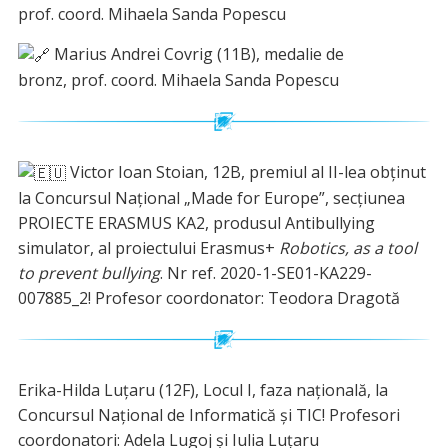
prof. coord. Mihaela Sanda Popescu
Marius Andrei Covrig (11B), medalie de
bronz,
prof. coord. Mihaela Sanda Popescu
Victor Ioan Stoian, 12B, premiul al II-lea obținut
la Concursul Național „Made for Europe”, secțiunea
PROIECTE ERASMUS KA2, produsul Antibullying
simulator, al proiectului Erasmus+
Robotics, as a tool
to prevent bullying
. Nr ref. 2020-1-SE01-KA229-
007885_2! Profesor coordonator: Teodora Dragotă
Erika-Hilda Luțaru (12F), Locul I, faza națională, la
Concursul Național de Informatică și TIC! Profesori
coordonatori: Adela Lugoj și Iulia Luțaru