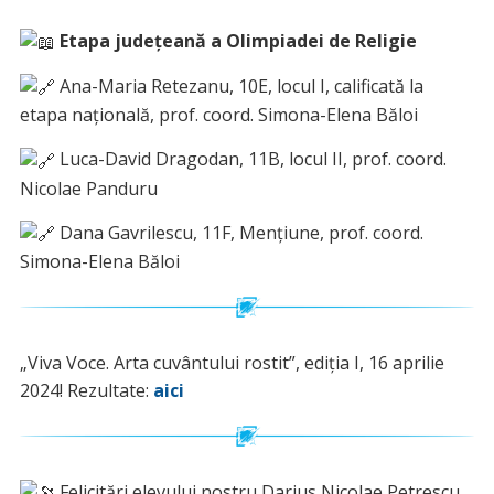
Etapa județeană a Olimpiadei de Religie
Ana-Maria Retezanu, 10E, locul I, calificată la
etapa națională, prof. coord. Simona-Elena Băloi
Luca-David Dragodan, 11B, locul II, prof. coord.
Nicolae Panduru
Dana Gavrilescu, 11F, Mențiune, prof. coord.
Simona-Elena Băloi
„Viva Voce. Arta cuvântului rostit”, ediția I, 16 aprilie
2024! Rezultate:
aici
Felicitări elevului nostru Darius Nicolae Petrescu