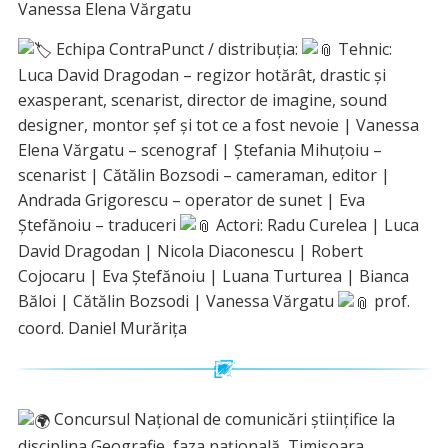
Vanessa Elena Vărgatu
Echipa ContraPunct / distribuția:
Tehnic:
Luca David Dragodan – regizor hotărât, drastic și
exasperant, scenarist, director de imagine, sound
designer, montor șef și tot ce a fost nevoie | Vanessa
Elena Vărgatu – scenograf | Ștefania Mihuțoiu –
scenarist | Cătălin Bozsodi – cameraman, editor |
Andrada Grigorescu – operator de sunet | Eva
Ștefănoiu – traduceri
Actori: Radu Curelea | Luca
David Dragodan | Nicola Diaconescu | Robert
Cojocaru | Eva Ștefănoiu | Luana Turturea | Bianca
Băloi | Cătălin Bozsodi | Vanessa Vărgatu
prof.
coord. Daniel Murărița
Concursul Național de comunicări științifice la
disciplina Geografie, faza națională, Timișoara