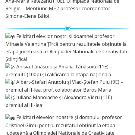
Ana-Maria Retezanu (10E), Olimpiada Națională de
Religie – Mențiune ME / profesor coordonator
Simona-Elena Băloi
Felicitări elevilor noștri și doamnei profesor
Mihaela Valentina Țîrcă pentru rezultatele obținute la
etapa județeană a Olimpiadei Naționale de Creativitate
Științifică!
Anisia Tănăsoiu și Amalia Tănăsoiu (11E) –
premiul I (100p) și calificarea la etapa națională
Albert-Ștefan Anuțoiu și Vlad-Ștefan Puiu (9E) –
premiul al II-lea, prof. colaborator Baros Maria
Iuliana Manolache și Alexandra Vieru (11E) –
premiul al III-lea
Felicitări elevelor noastre și domnului profesor
Cristinel Gîrdu pentru rezultatul obținut la etapa
județeană a Olimpiadei Naționale de Creativitate