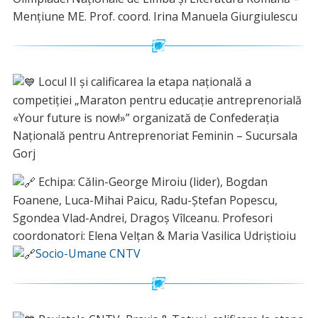
Mențiune ME. Prof. coord. Irina Manuela Giurgiulescu
Locul II și calificarea la etapa națională a
competiției „Maraton pentru educație antreprenorială
«Your future is now!»” organizată de Confederația
Națională pentru Antreprenoriat Feminin – Sucursala
Gorj
Echipa: Călin-George Miroiu (lider), Bogdan
Foanene, Luca-Mihai Paicu, Radu-Ștefan Popescu,
Sgondea Vlad-Andrei, Dragoș Vîlceanu. Profesori
coordonatori: Elena Velțan & Maria Vasilica Udriștioiu
Socio-Umane CNTV