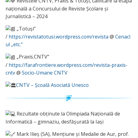
Revistele CNTV, Praxis & Totuși, calificare la etapa
națională a Concursului de Reviste Școlare și
Jurnalistică – 2024
„Totuși”
/
https://revistatotusi.wordpress.com/revista
@
Cenacl
ul „etc.”
„Praxis.CNTV”
/
https://farafrontiere.wordpress.com/revista-praxis-
cntv
@
Socio-Umane CNTV
CNTV – Școală Asociată Unesco
Rezultate obținute la Olimpiada Națională de
Informatică – gimnaziu, desfășurată la Iași
Mark Ilieș (5A), Mențiune și Medalie de Aur, prof.