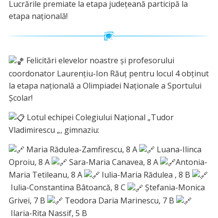
Lucrările premiate la etapa județeană participă la
etapa națională!
Felicitări elevelor noastre și profesorului
coordonator Laurențiu-Ion Răuț pentru locul 4 obținut
la etapa națională a Olimpiadei Naționale a Sportului
Școlar!
Lotul echipei Colegiului Național „Tudor
Vladimirescu „, gimnaziu:
Maria Rădulea-Zamfirescu, 8 A
Luana-Ilinca
Oproiu, 8 A
Sara-Maria Canavea, 8 A
Antonia-
Maria Tetileanu, 8 A
Iulia-Maria Rădulea , 8 B
Iulia-Constantina Bâtoancă, 8 C
Ștefania-Monica
Grivei, 7 B
Teodora Daria Marinescu, 7 B
Ilaria-Rita Nassif, 5 B