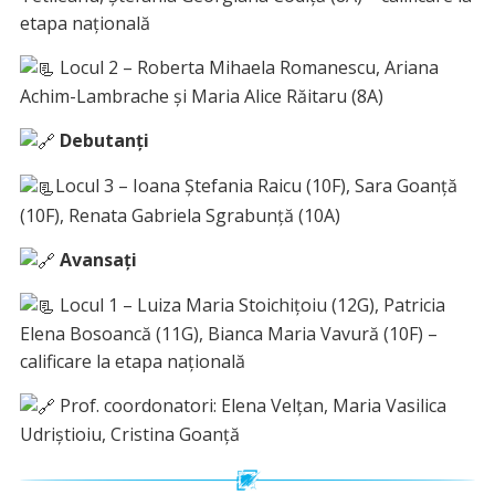
etapa națională
Locul 2 – Roberta Mihaela Romanescu, Ariana
Achim-Lambrache și Maria Alice Răitaru (8A)
Debutanți
Locul 3 – Ioana Ștefania Raicu (10F), Sara Goanță
(10F), Renata Gabriela Sgrabunță (10A)
Avansați
Locul 1 – Luiza Maria Stoichițoiu (12G), Patricia
Elena Bosoancă (11G), Bianca Maria Vavură (10F) –
calificare la etapa națională
Prof. coordonatori: Elena Velțan, Maria Vasilica
Udriștioiu, Cristina Goanță