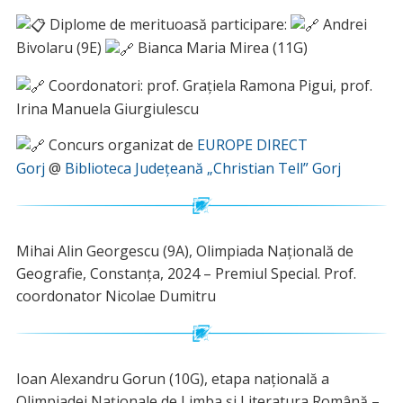
Diplome de merituoasă participare:
Andrei
Bivolaru (9E)
Bianca Maria Mirea (11G)
Coordonatori: prof. Grațiela Ramona Pigui, prof.
Irina Manuela Giurgiulescu
Concurs organizat de
EUROPE DIRECT
Gorj
@
Biblioteca Județeană „Christian Tell” Gorj
Mihai Alin Georgescu (9A), Olimpiada Națională de
Geografie, Constanța, 2024 – Premiul Special. Prof.
coordonator Nicolae Dumitru
Ioan Alexandru Gorun (10G), etapa națională a
Olimpiadei Naționale de Limba și Literatura Română –