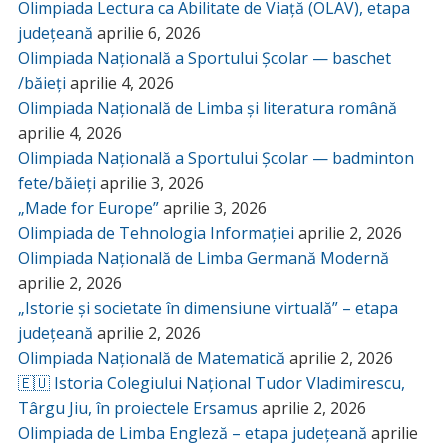
Olimpiada Lectura ca Abilitate de Viață (OLAV), etapa
județeană
aprilie 6, 2026
Olimpiada Națională a Sportului Școlar — baschet
/băieți
aprilie 4, 2026
Olimpiada Națională de Limba și literatura română
aprilie 4, 2026
Olimpiada Națională a Sportului Școlar — badminton
fete/băieți
aprilie 3, 2026
„Made for Europe”
aprilie 3, 2026
Olimpiada de Tehnologia Informației
aprilie 2, 2026
Olimpiada Națională de Limba Germană Modernă
aprilie 2, 2026
„Istorie și societate în dimensiune virtuală” – etapa
județeană
aprilie 2, 2026
Olimpiada Națională de Matematică
aprilie 2, 2026
🇪🇺 Istoria Colegiului Național Tudor Vladimirescu,
Târgu Jiu, în proiectele Ersamus
aprilie 2, 2026
Olimpiada de Limba Engleză – etapa județeană
aprilie