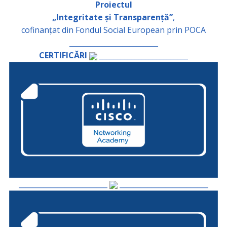
Proiectul
„Integritate și Transparență”
,
cofinanțat din Fondul Social European prin POCA
_________________________
CERTIFICĂRI
_________________________
_________________________
_________________________