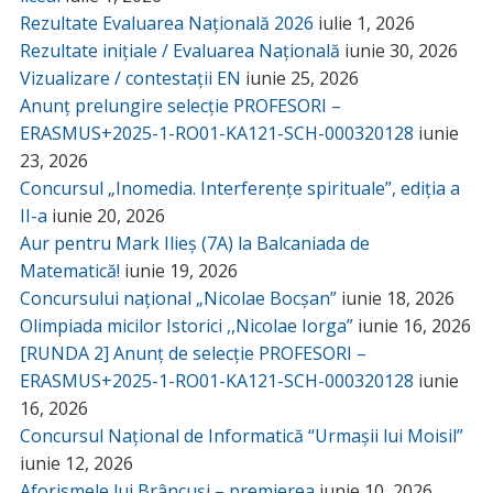
Rezultate Evaluarea Națională 2026
iulie 1, 2026
Rezultate inițiale / Evaluarea Națională
iunie 30, 2026
Vizualizare / contestații EN
iunie 25, 2026
Anunț prelungire selecție PROFESORI –
ERASMUS+2025-1-RO01-KA121-SCH-000320128
iunie
23, 2026
Concursul „Inomedia. Interferențe spirituale”, ediția a
II-a
iunie 20, 2026
Aur pentru Mark Ilieș (7A) la Balcaniada de
Matematică!
iunie 19, 2026
Concursului național „Nicolae Bocșan”
iunie 18, 2026
Olimpiada micilor Istorici ,,Nicolae Iorga”
iunie 16, 2026
[RUNDA 2] Anunț de selecție PROFESORI –
ERASMUS+2025-1-RO01-KA121-SCH-000320128
iunie
16, 2026
Concursul Național de Informatică “Urmașii lui Moisil”
iunie 12, 2026
Aforismele lui Brâncuși – premierea
iunie 10, 2026