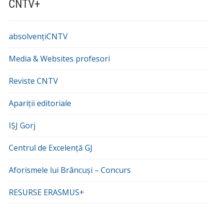
CNTV+
absolvențiCNTV
Media & Websites profesori
Reviste CNTV
Apariții editoriale
IȘJ Gorj
Centrul de Excelență GJ
Aforismele lui Brâncuși – Concurs
RESURSE ERASMUS+