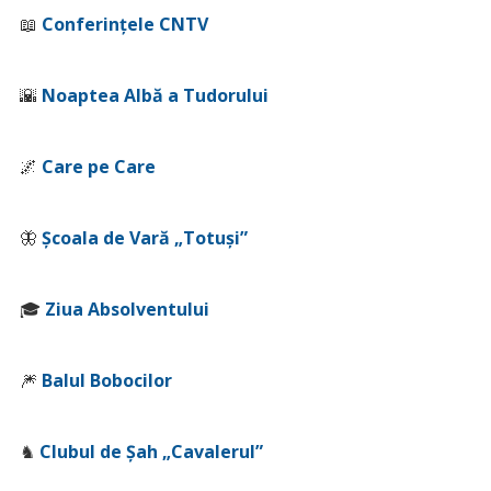
📖
Conferințele CNTV
🌇
Noaptea Albă a Tudorului
🌌
Care pe Care
🦋
Școala de Vară „Totuși”
🎓
Ziua Absolventului
🎆
Balul Bobocilor
♞
Clubul de Șah „Cavalerul”