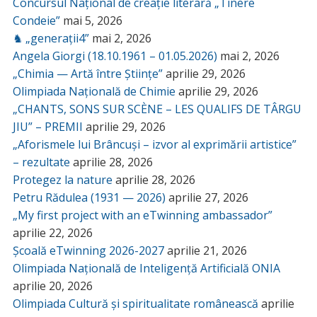
Concursul Național de creație literară „Tinere
Condeie”
mai 5, 2026
♞ „generații4”
mai 2, 2026
Angela Giorgi (18.10.1961 – 01.05.2026)
mai 2, 2026
„Chimia — Artă între Științe”
aprilie 29, 2026
Olimpiada Națională de Chimie
aprilie 29, 2026
„CHANTS, SONS SUR SCÈNE – LES QUALIFS DE TÂRGU
JIU” – PREMII
aprilie 29, 2026
„Aforismele lui Brâncuși – izvor al exprimării artistice”
– rezultate
aprilie 28, 2026
Protegez la nature
aprilie 28, 2026
Petru Rădulea (1931 — 2026)
aprilie 27, 2026
„My first project with an eTwinning ambassador”
aprilie 22, 2026
Școală eTwinning 2026-2027
aprilie 21, 2026
Olimpiada Națională de Inteligență Artificială ONIA
aprilie 20, 2026
Olimpiada Cultură și spiritualitate românească
aprilie