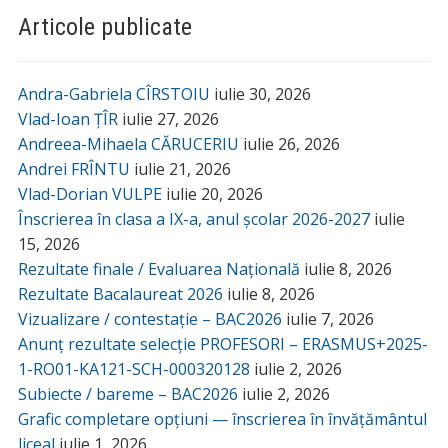
Articole publicate
Andra-Gabriela CÎRSTOIU
iulie 30, 2026
Vlad-Ioan ȚÎR
iulie 27, 2026
Andreea-Mihaela CĂRUCERIU
iulie 26, 2026
Andrei FRÎNTU
iulie 21, 2026
Vlad-Dorian VULPE
iulie 20, 2026
Înscrierea în clasa a IX-a, anul școlar 2026-2027
iulie
15, 2026
Rezultate finale / Evaluarea Națională
iulie 8, 2026
Rezultate Bacalaureat 2026
iulie 8, 2026
Vizualizare / contestație – BAC2026
iulie 7, 2026
Anunț rezultate selecție PROFESORI – ERASMUS+2025-
1-RO01-KA121-SCH-000320128
iulie 2, 2026
Subiecte / bareme – BAC2026
iulie 2, 2026
Grafic completare opțiuni — înscrierea în învățământul
liceal
iulie 1, 2026