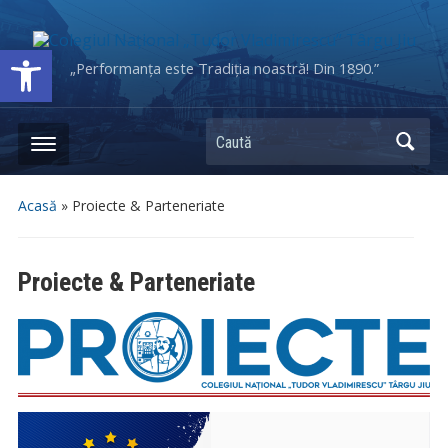
Deschide bara de unelte
„Performanța este Tradiția noastră! Din 1890.”
Caută
Acasă
»
Proiecte & Parteneriate
Proiecte & Parteneriate