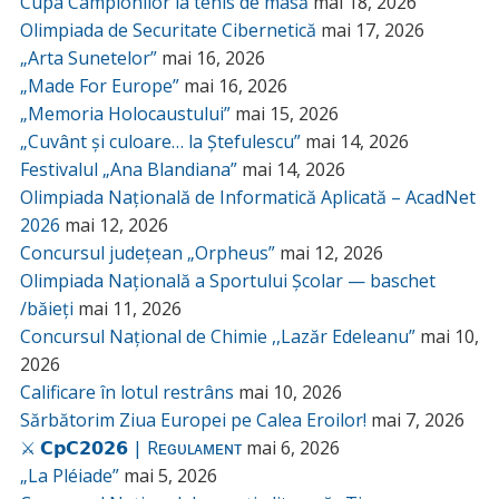
Cupa Campionilor la tenis de masă
mai 18, 2026
Olimpiada de Securitate Cibernetică
mai 17, 2026
„Arta Sunetelor”
mai 16, 2026
„Made For Europe”
mai 16, 2026
„Memoria Holocaustului”
mai 15, 2026
„Cuvânt și culoare… la Ștefulescu”
mai 14, 2026
Festivalul „Ana Blandiana”
mai 14, 2026
Olimpiada Națională de Informatică Aplicată – AcadNet
2026
mai 12, 2026
Concursul județean „Orpheus”
mai 12, 2026
Olimpiada Națională a Sportului Școlar — baschet
/băieți
mai 11, 2026
Concursul Național de Chimie ,,Lazăr Edeleanu”
mai 10,
2026
Calificare în lotul restrâns
mai 10, 2026
Sărbătorim Ziua Europei pe Calea Eroilor!
mai 7, 2026
⚔️ 𝗖𝗽𝗖𝟮𝟬𝟮𝟲 | Rᴇɢᴜʟᴀᴍᴇɴᴛ
mai 6, 2026
„La Pléiade”
mai 5, 2026