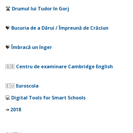
🛣️
Drumul lui Tudor în Gorj
💝
Bucuria de a Dărui / Împreună de Crăciun
💝
Îmbracă un înger
🇬🇧
Centru de examinare Cambridge English
🇪🇺
Euroscola
💻
Digital Tools for Smart Schools
➔
2018