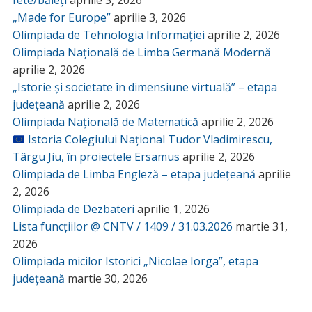
fete/băieți
aprilie 3, 2026
„Made for Europe”
aprilie 3, 2026
Olimpiada de Tehnologia Informației
aprilie 2, 2026
Olimpiada Națională de Limba Germană Modernă
aprilie 2, 2026
„Istorie și societate în dimensiune virtuală” – etapa
județeană
aprilie 2, 2026
Olimpiada Națională de Matematică
aprilie 2, 2026
Istoria Colegiului Național Tudor Vladimirescu,
Târgu Jiu, în proiectele Ersamus
aprilie 2, 2026
Olimpiada de Limba Engleză – etapa județeană
aprilie
2, 2026
Olimpiada de Dezbateri
aprilie 1, 2026
Lista funcțiilor @ CNTV / 1409 / 31.03.2026
martie 31,
2026
Olimpiada micilor Istorici „Nicolae Iorga”, etapa
județeană
martie 30, 2026