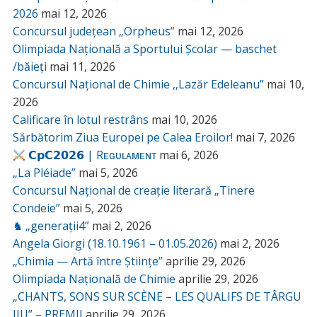
2026
mai 12, 2026
Concursul județean „Orpheus”
mai 12, 2026
Olimpiada Națională a Sportului Școlar — baschet
/băieți
mai 11, 2026
Concursul Național de Chimie ,,Lazăr Edeleanu”
mai 10,
2026
Calificare în lotul restrâns
mai 10, 2026
Sărbătorim Ziua Europei pe Calea Eroilor!
mai 7, 2026
𝗖𝗽𝗖𝟮𝟬𝟮𝟲 | Rᴇɢᴜʟᴀᴍᴇɴᴛ
mai 6, 2026
„La Pléiade”
mai 5, 2026
Concursul Național de creație literară „Tinere
Condeie”
mai 5, 2026
♞ „generații4”
mai 2, 2026
Angela Giorgi (18.10.1961 – 01.05.2026)
mai 2, 2026
„Chimia — Artă între Științe”
aprilie 29, 2026
Olimpiada Națională de Chimie
aprilie 29, 2026
„CHANTS, SONS SUR SCÈNE – LES QUALIFS DE TÂRGU
JIU” – PREMII
aprilie 29, 2026