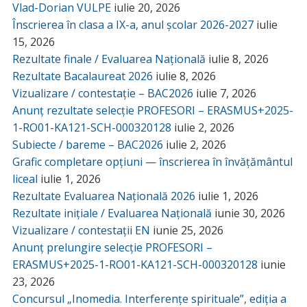
Vlad-Dorian VULPE
iulie 20, 2026
Înscrierea în clasa a IX-a, anul școlar 2026-2027
iulie
15, 2026
Rezultate finale / Evaluarea Națională
iulie 8, 2026
Rezultate Bacalaureat 2026
iulie 8, 2026
Vizualizare / contestație – BAC2026
iulie 7, 2026
Anunț rezultate selecție PROFESORI – ERASMUS+2025-
1-RO01-KA121-SCH-000320128
iulie 2, 2026
Subiecte / bareme – BAC2026
iulie 2, 2026
Grafic completare opțiuni — înscrierea în învățământul
liceal
iulie 1, 2026
Rezultate Evaluarea Națională 2026
iulie 1, 2026
Rezultate inițiale / Evaluarea Națională
iunie 30, 2026
Vizualizare / contestații EN
iunie 25, 2026
Anunț prelungire selecție PROFESORI –
ERASMUS+2025-1-RO01-KA121-SCH-000320128
iunie
23, 2026
Concursul „Inomedia. Interferențe spirituale”, ediția a