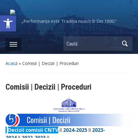
Deschide bara de unelte
„Performanța este Tradiția noastră! Din 1890.”
Caută
Acasă
»
Comisii | Decizii | Proceduri
Comisii | Decizii | Proceduri
Decizii comisii CNTV
ǀǀ
2024-2025
ǀǀ
2023-
2024
ǀǀ
2022-2023
ǀǀ