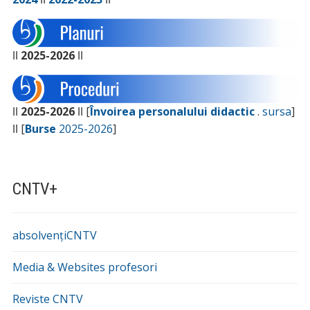
ǀǀ
2025-2026
ǀǀ
ǀǀ
2025-2026
ǀǀ [
Învoirea personalului didactic
.
sursa
]
ǀǀ [
Burse
2025-2026
]
CNTV+
absolvențiCNTV
Media & Websites profesori
Reviste CNTV