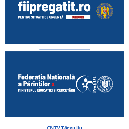
_________________________
_________________________
CNTV Târgu Jiu