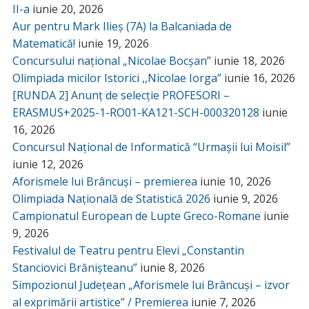
II-a
iunie 20, 2026
Aur pentru Mark Ilieș (7A) la Balcaniada de
Matematică!
iunie 19, 2026
Concursului național „Nicolae Bocșan”
iunie 18, 2026
Olimpiada micilor Istorici ,,Nicolae Iorga”
iunie 16, 2026
[RUNDA 2] Anunț de selecție PROFESORI –
ERASMUS+2025-1-RO01-KA121-SCH-000320128
iunie
16, 2026
Concursul Național de Informatică “Urmașii lui Moisil”
iunie 12, 2026
Aforismele lui Brâncuși – premierea
iunie 10, 2026
Olimpiada Națională de Statistică 2026
iunie 9, 2026
Campionatul European de Lupte Greco-Romane
iunie
9, 2026
Festivalul de Teatru pentru Elevi „Constantin
Stanciovici Brănișteanu”
iunie 8, 2026
Simpozionul Județean „Aforismele lui Brâncuși – izvor
al exprimării artistice” / Premierea
iunie 7, 2026