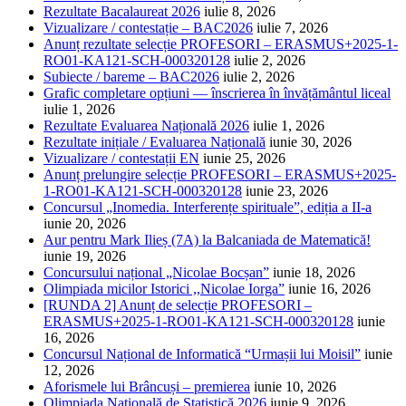
Rezultate Bacalaureat 2026
iulie 8, 2026
Vizualizare / contestație – BAC2026
iulie 7, 2026
Anunț rezultate selecție PROFESORI – ERASMUS+2025-1-
RO01-KA121-SCH-000320128
iulie 2, 2026
Subiecte / bareme – BAC2026
iulie 2, 2026
Grafic completare opțiuni — înscrierea în învățământul liceal
iulie 1, 2026
Rezultate Evaluarea Națională 2026
iulie 1, 2026
Rezultate inițiale / Evaluarea Națională
iunie 30, 2026
Vizualizare / contestații EN
iunie 25, 2026
Anunț prelungire selecție PROFESORI – ERASMUS+2025-
1-RO01-KA121-SCH-000320128
iunie 23, 2026
Concursul „Inomedia. Interferențe spirituale”, ediția a II-a
iunie 20, 2026
Aur pentru Mark Ilieș (7A) la Balcaniada de Matematică!
iunie 19, 2026
Concursului național „Nicolae Bocșan”
iunie 18, 2026
Olimpiada micilor Istorici ,,Nicolae Iorga”
iunie 16, 2026
[RUNDA 2] Anunț de selecție PROFESORI –
ERASMUS+2025-1-RO01-KA121-SCH-000320128
iunie
16, 2026
Concursul Național de Informatică “Urmașii lui Moisil”
iunie
12, 2026
Aforismele lui Brâncuși – premierea
iunie 10, 2026
Olimpiada Națională de Statistică 2026
iunie 9, 2026