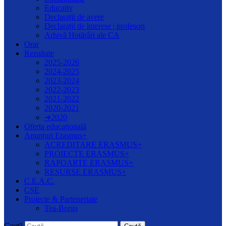
Educativ
Declarații de avere
Declarații de interese | profesori
Arhivă Hotărâri ale CA
Orar
Rezultate
2025-2026
2024-2025
2023-2024
2022-2023
2021-2022
2020-2021
➔2020
Oferta educațională
Anunțuri Erasmus+
ACREDITARE ERASMUS+
PROIECTE ERASMUS+
RAPOARTE ERASMUS+
RESURSE ERASMUS+
C.E.A.C.
CȘE
Proiecte & Parteneriate
Tea-Borgs
Caută