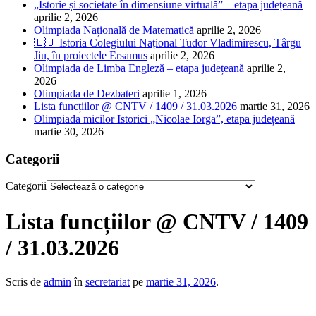
„Istorie și societate în dimensiune virtuală” – etapa județeană
aprilie 2, 2026
Olimpiada Națională de Matematică
aprilie 2, 2026
🇪🇺 Istoria Colegiului Național Tudor Vladimirescu, Târgu
Jiu, în proiectele Ersamus
aprilie 2, 2026
Olimpiada de Limba Engleză – etapa județeană
aprilie 2,
2026
Olimpiada de Dezbateri
aprilie 1, 2026
Lista funcțiilor @ CNTV / 1409 / 31.03.2026
martie 31, 2026
Olimpiada micilor Istorici „Nicolae Iorga”, etapa județeană
martie 30, 2026
Categorii
Categorii
Lista funcțiilor @ CNTV / 1409
/ 31.03.2026
Scris de
admin
în
secretariat
pe
martie 31, 2026
.