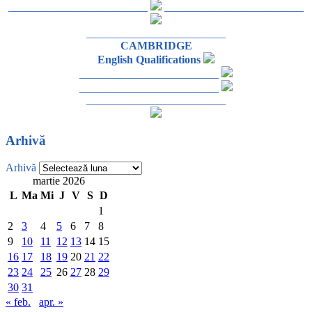
_________________________
_________________________
_________________________
CAMBRIDGE
English Qualifications
_________________________
_________________________
_________________________
Arhivă
Arhivă
martie 2026
L
Ma
Mi
J
V
S
D
1
2
3
4
5
6
7
8
9
10
11
12
13
14
15
16
17
18
19
20
21
22
23
24
25
26
27
28
29
30
31
« feb.
apr. »