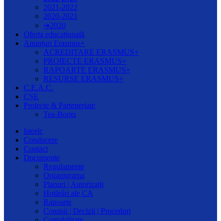
2021-2022
2020-2021
➔2020
Oferta educațională
Anunțuri Erasmus+
ACREDITARE ERASMUS+
PROIECTE ERASMUS+
RAPOARTE ERASMUS+
RESURSE ERASMUS+
C.E.A.C.
CȘE
Proiecte & Parteneriate
Tea-Borgs
Istoric
Conducere
Contact
Documente
Regulamente
Organigrama
Planuri | Autorizații
Hotărâri ale CA
Rapoarte
Comisii | Decizii | Proceduri
Contabilitate