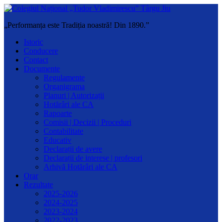
„Performanța este Tradiția noastră! Din 1890.”
Istoric
Conducere
Contact
Documente
Regulamente
Organigrama
Planuri | Autorizații
Hotărâri ale CA
Rapoarte
Comisii | Decizii | Proceduri
Contabilitate
Educativ
Declarații de avere
Declarații de interese | profesori
Arhivă Hotărâri ale CA
Orar
Rezultate
2025-2026
2024-2025
2023-2024
2022-2023