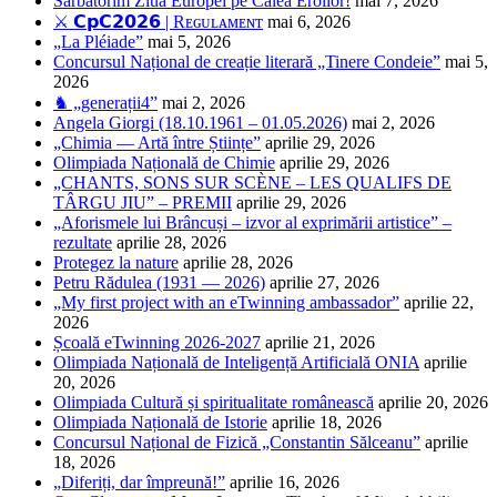
Sărbătorim Ziua Europei pe Calea Eroilor!
mai 7, 2026
⚔️ 𝗖𝗽𝗖𝟮𝟬𝟮𝟲 | Rᴇɢᴜʟᴀᴍᴇɴᴛ
mai 6, 2026
„La Pléiade”
mai 5, 2026
Concursul Național de creație literară „Tinere Condeie”
mai 5,
2026
♞ „generații4”
mai 2, 2026
Angela Giorgi (18.10.1961 – 01.05.2026)
mai 2, 2026
„Chimia — Artă între Științe”
aprilie 29, 2026
Olimpiada Națională de Chimie
aprilie 29, 2026
„CHANTS, SONS SUR SCÈNE – LES QUALIFS DE
TÂRGU JIU” – PREMII
aprilie 29, 2026
„Aforismele lui Brâncuși – izvor al exprimării artistice” –
rezultate
aprilie 28, 2026
Protegez la nature
aprilie 28, 2026
Petru Rădulea (1931 — 2026)
aprilie 27, 2026
„My first project with an eTwinning ambassador”
aprilie 22,
2026
Școală eTwinning 2026-2027
aprilie 21, 2026
Olimpiada Națională de Inteligență Artificială ONIA
aprilie
20, 2026
Olimpiada Cultură și spiritualitate românească
aprilie 20, 2026
Olimpiada Națională de Istorie
aprilie 18, 2026
Concursul Național de Fizică „Constantin Sălceanu”
aprilie
18, 2026
„Diferiți, dar împreună!”
aprilie 16, 2026