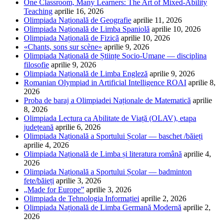
One Classroom, Many Learners: The Art of Mixed-Ability
Teaching
aprilie 16, 2026
Olimpiada Națională de Geografie
aprilie 11, 2026
Olimpiada Națională de Limba Spaniolă
aprilie 10, 2026
Olimpiada Națională de Fizică
aprilie 10, 2026
«Chants, sons sur scène»
aprilie 9, 2026
Olimpiada Națională de Științe Socio-Umane — disciplina
filosofie
aprilie 9, 2026
Olimpiada Națională de Limba Engleză
aprilie 9, 2026
Romanian Olympiad in Artificial Intelligence ROAI
aprilie 8,
2026
Proba de baraj a Olimpiadei Naționale de Matematică
aprilie
8, 2026
Olimpiada Lectura ca Abilitate de Viață (OLAV), etapa
județeană
aprilie 6, 2026
Olimpiada Națională a Sportului Școlar — baschet /băieți
aprilie 4, 2026
Olimpiada Națională de Limba și literatura română
aprilie 4,
2026
Olimpiada Națională a Sportului Școlar — badminton
fete/băieți
aprilie 3, 2026
„Made for Europe”
aprilie 3, 2026
Olimpiada de Tehnologia Informației
aprilie 2, 2026
Olimpiada Națională de Limba Germană Modernă
aprilie 2,
2026