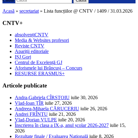
Caută
Acasă
»
secretariat
»
Lista funcțiilor @ CNTV / 1409 / 31.03.2026
CNTV+
absolvențiCNTV
Media & Websites profesori
Reviste CNTV
Apariții editoriale
IȘJ Gorj
Centrul de Excelență GJ
Aforismele lui Brâncuși – Concurs
RESURSE ERASMUS+
Articole publicate
Andra-Gabriela CÎRSTOIU
iulie 30, 2026
Vlad-Ioan ȚÎR
iulie 27, 2026
Andreea-Mihaela CĂRUCERIU
iulie 26, 2026
Andrei FRÎNTU
iulie 21, 2026
Vlad-Dorian VULPE
iulie 20, 2026
Înscrierea în clasa a IX-a, anul școlar 2026-2027
iulie 15,
2026
Rezultate finale / Evaluarea Națională
iulie 8, 2026