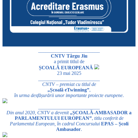
_________________________
CNTV Târgu Jiu
a primit titlul de
ȘCOALĂ EUROPEANĂ
23 mai 2025
_________________________
CNTV – premiat cu titlul de
„Școală eTwinning”
,
în urma desfășurării unor importante proiecte europene
.
_________________________
Din anul 2020, CNTV a devenit
„ȘCOALĂ-AMBASADOR a
PARLAMENTULUI EUROPEAN”
,
titlu conferit de
Parlamentul European, în cadrul Concursului
EPAS – Școli
Ambasador
.