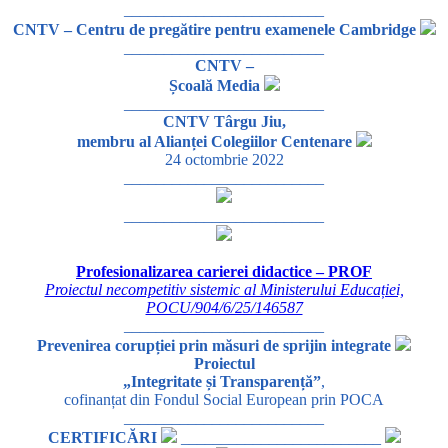
_________________________
CNTV – Centru de pregătire pentru examenele Cambridge
_________________________
CNTV –
Școală Media
_________________________
CNTV Târgu Jiu,
membru al Alianței Colegiilor Centenare
24 octombrie 2022
_________________________
_________________________
Profesionalizarea carierei didactice – PROF
Proiectul necompetitiv sistemic al Ministerului Educației,
POCU/904/6/25/146587
_________________________
Prevenirea corupției prin măsuri de sprijin integrate
Proiectul
„Integritate și Transparență”
,
cofinanțat din Fondul Social European prin POCA
_________________________
CERTIFICĂRI
_________________________