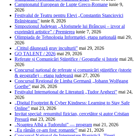
Campionatul European de Lupte Greco-Romane
iunie 9,
2026
Festivalul de Teatru pentru Elevi „Constantin Stanciovici
Brănișteanu”
iunie 8, 2026
Simpozionul Județean „Aforismele lui Brâncuși – izvor al
exprimării artistice” / Premierea
iunie 7, 2026
Olimpiada de Tehnologia Informației, etapa națională
mai 29,
2026
„Cititul dăunează grav inculturii”
mai 29, 2026
GO TALENT / 2026
mai 29, 2026
Referate și Comunicări Științifice / Geografie și Istorie
mai 28,
2026
Concursul național de referate și comunicări științifice (istorie
& geografie) – etapa județeană
mai 27, 2026
Concursul Regional de Limba Germană „Johann Wolfgang
Goethe”
mai 26, 2026
Festivalul Internațional de Literatură „Tudor Arghezi”
mai 24,
2026
„Digital Footprint & Cyber Kindness: Learning to Stay Safe
Online”
mai 23, 2026
Invitat special: renumitul fizician, cercetător și autor Cristian
Presură
mai 23, 2026
„Noaptea Albă a Tudorului” — program
mai 21, 2026
„Eu rămân ce-am fost: romantic”
mai 21, 2026
Concursul Național de Interpretare Pianistică „Tineri