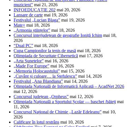
muzicieni”
mai 21, 2026
INFOEDUCAȚIE 202
mai 20, 2026
Lansare de carte
mai 19, 2026
Festivalul „Lucian Blaga”
mai 19, 2026
Mate+
mai 18, 2026
,,Armonia științelor”
mai 18, 2026
Concursul interjudețean de geografie Ioniță Ichim
mai 18,
2026
“Dual PC”
mai 18, 2026
Cupa Campionilor la tenis de masă
mai 18, 2026
Olimpiada de Securitate Cibernetică
mai 17, 2026
„Arta Sunetelor”
mai 16, 2026
„Made For Europe”
mai 16, 2026
„Memoria Holocaustului”
mai 15, 2026
„Cuvânt și culoare… la Ștefulescu”
mai 14, 2026
Festivalul „Ana Blandiana”
mai 14, 2026
Olimpiada Națională de Informatică Aplicată – AcadNet 2026
mai 12, 2026
Concursul județean „Orpheus”
mai 12, 2026
Olimpiada Națională a Sportului Școlar — baschet /băieți
mai
11, 2026
Concursul Național de Chimie ,,Lazăr Edeleanu”
mai 10,
2026
Calificare în lotul restrâns
mai 10, 2026