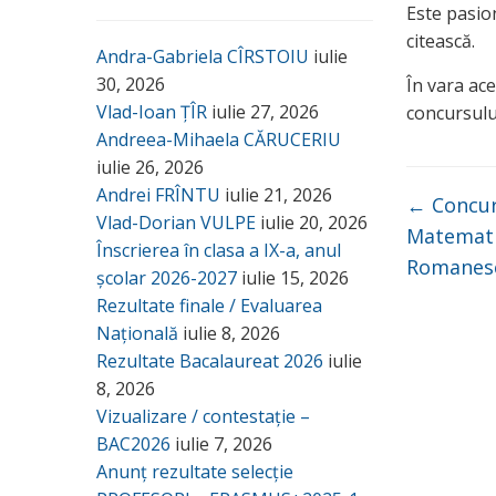
Este pasio
citească.
Andra-Gabriela CÎRSTOIU
iulie
30, 2026
În vara ac
Vlad-Ioan ȚÎR
iulie 27, 2026
concursulu
Andreea-Mihaela CĂRUCERIU
iulie 26, 2026
Andrei FRÎNTU
iulie 21, 2026
←
Concur
Vlad-Dorian VULPE
iulie 20, 2026
Matemati
Înscrierea în clasa a IX-a, anul
Romanes
școlar 2026-2027
iulie 15, 2026
Rezultate finale / Evaluarea
Națională
iulie 8, 2026
Rezultate Bacalaureat 2026
iulie
8, 2026
Vizualizare / contestație –
BAC2026
iulie 7, 2026
Anunț rezultate selecție