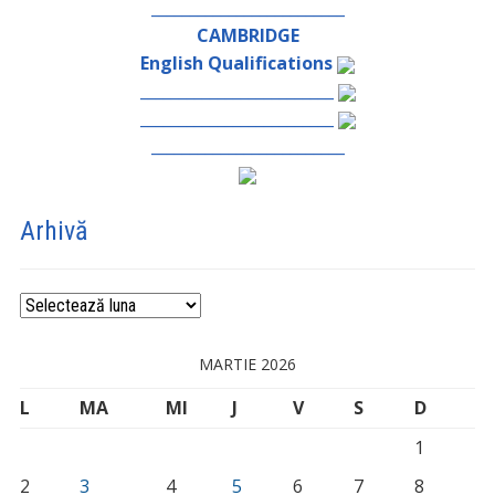
_________________________
CAMBRIDGE
English Qualifications
_________________________
_________________________
_________________________
Arhivă
Arhivă
MARTIE 2026
L
MA
MI
J
V
S
D
1
2
3
4
5
6
7
8