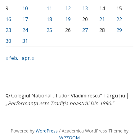
9
10
11
12
13
14
15
16
17
18
19
20
21
22
23
24
25
26
27
28
29
30
31
« feb.
apr. »
© Colegiul Național „Tudor Vladimirescu” Târgu Jiu │
„Performanța este Tradiția noastră! Din 1890.”
Powered by
WordPress
/ Academica WordPress Theme by
WPZOOM