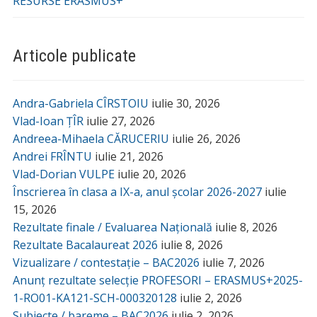
RESURSE ERASMUS+
Articole publicate
Andra-Gabriela CÎRSTOIU
iulie 30, 2026
Vlad-Ioan ȚÎR
iulie 27, 2026
Andreea-Mihaela CĂRUCERIU
iulie 26, 2026
Andrei FRÎNTU
iulie 21, 2026
Vlad-Dorian VULPE
iulie 20, 2026
Înscrierea în clasa a IX-a, anul școlar 2026-2027
iulie
15, 2026
Rezultate finale / Evaluarea Națională
iulie 8, 2026
Rezultate Bacalaureat 2026
iulie 8, 2026
Vizualizare / contestație – BAC2026
iulie 7, 2026
Anunț rezultate selecție PROFESORI – ERASMUS+2025-
1-RO01-KA121-SCH-000320128
iulie 2, 2026
Subiecte / bareme – BAC2026
iulie 2, 2026