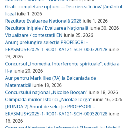
Grafic completare opțiuni — înscrierea în învățământul
liceal
iulie 1, 2026
Rezultate Evaluarea Națională 2026
iulie 1, 2026
Rezultate inițiale / Evaluarea Națională
iunie 30, 2026
Vizualizare / contestații EN
iunie 25, 2026
Anunț prelungire selecție PROFESORI –
ERASMUS+2025-1-RO01-KA121-SCH-000320128
iunie
23, 2026
Concursul „Inomedia. Interferențe spirituale”, ediția a
II-a
iunie 20, 2026
Aur pentru Mark Ilieș (7A) la Balcaniada de
Matematică!
iunie 19, 2026
Concursului național „Nicolae Bocșan”
iunie 18, 2026
Olimpiada micilor Istorici ,,Nicolae Iorga”
iunie 16, 2026
[RUNDA 2] Anunț de selecție PROFESORI –
ERASMUS+2025-1-RO01-KA121-SCH-000320128
iunie
16, 2026
Concursul Național de Informatică “Urmașii lui Moisil”