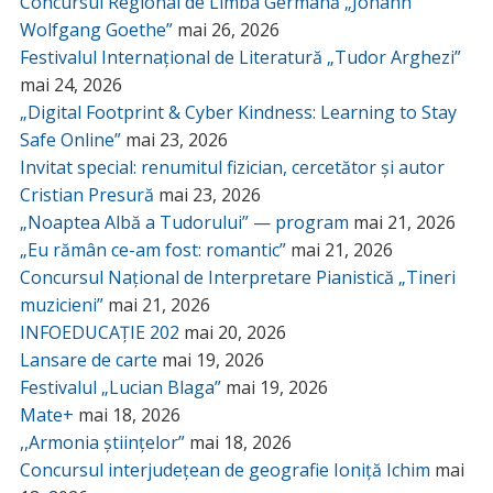
Concursul Regional de Limba Germană „Johann
Wolfgang Goethe”
mai 26, 2026
Festivalul Internațional de Literatură „Tudor Arghezi”
mai 24, 2026
„Digital Footprint & Cyber Kindness: Learning to Stay
Safe Online”
mai 23, 2026
Invitat special: renumitul fizician, cercetător și autor
Cristian Presură
mai 23, 2026
„Noaptea Albă a Tudorului” — program
mai 21, 2026
„Eu rămân ce-am fost: romantic”
mai 21, 2026
Concursul Național de Interpretare Pianistică „Tineri
muzicieni”
mai 21, 2026
INFOEDUCAȚIE 202
mai 20, 2026
Lansare de carte
mai 19, 2026
Festivalul „Lucian Blaga”
mai 19, 2026
Mate+
mai 18, 2026
,,Armonia științelor”
mai 18, 2026
Concursul interjudețean de geografie Ioniță Ichim
mai