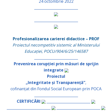
24 octombrie 2022
_________________________
_________________________
Profesionalizarea carierei didactice – PROF
Proiectul necompetitiv sistemic al Ministerului
Educației, POCU/904/6/25/146587
_________________________
Prevenirea corupției prin măsuri de sprijin
integrate
Proiectul
„Integritate și Transparență”
,
cofinanțat din Fondul Social European prin POCA
_________________________
CERTIFICĂRI
_________________________
_________________________
_________________________