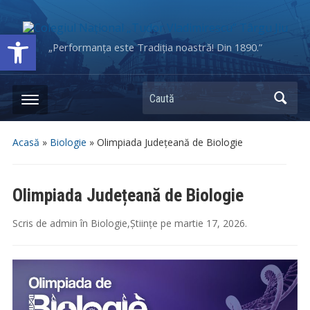
Deschide bara de unelte
„Performanța este Tradiția noastră! Din 1890.”
Caută
Acasă
»
Biologie
»
Olimpiada Județeană de Biologie
Olimpiada Județeană de Biologie
Scris de
admin
în
Biologie
,
Științe
pe
martie 17, 2026
.