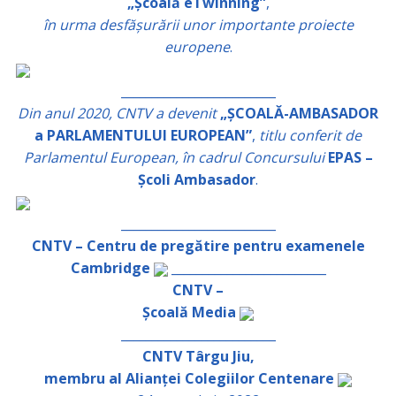
„Școală eTwinning”
,
în urma desfășurării unor importante proiecte
europene
.
_________________________
Din anul 2020, CNTV a devenit
„ȘCOALĂ-AMBASADOR
a PARLAMENTULUI EUROPEAN”
,
titlu conferit de
Parlamentul European, în cadrul Concursului
EPAS –
Școli Ambasador
.
_________________________
CNTV – Centru de pregătire pentru examenele
Cambridge
_________________________
CNTV –
Școală Media
_________________________
CNTV Târgu Jiu,
membru al Alianței Colegiilor Centenare