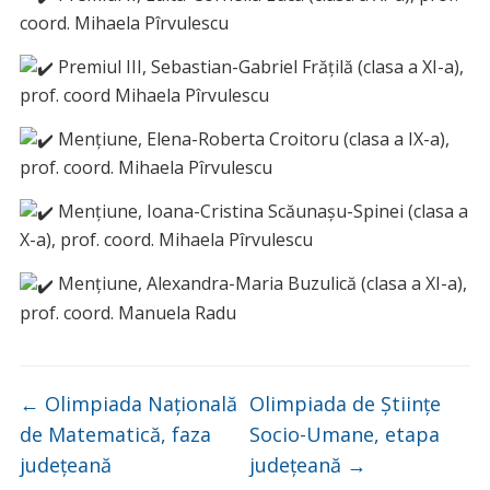
coord. Mihaela Pîrvulescu
Premiul III, Sebastian-Gabriel Frăţilă (clasa a XI-a),
prof. coord Mihaela Pîrvulescu
Mențiune, Elena-Roberta Croitoru (clasa a IX-a),
prof. coord. Mihaela Pîrvulescu
Mențiune, Ioana-Cristina Scăunaşu-Spinei (clasa a
X-a), prof. coord. Mihaela Pîrvulescu
Mențiune, Alexandra-Maria Buzulică (clasa a XI-a),
prof. coord. Manuela Radu
←
Olimpiada Naţională
Olimpiada de Științe
de Matematică, faza
Socio-Umane, etapa
judeţeană
județeană
→