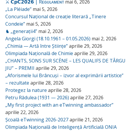
⚔️ 𝗖𝗽𝗖𝟮𝟬𝟮𝟲 | Rᴇɢᴜʟᴀᴍᴇɴᴛ
mai 6, 2026
„La Pléiade”
mai 5, 2026
Concursul Național de creație literară „Tinere
Condeie”
mai 5, 2026
♞ „generații4”
mai 2, 2026
Angela Giorgi (18.10.1961 – 01.05.2026)
mai 2, 2026
„Chimia — Artă între Științe”
aprilie 29, 2026
Olimpiada Națională de Chimie
aprilie 29, 2026
„CHANTS, SONS SUR SCÈNE – LES QUALIFS DE TÂRGU
JIU” – PREMII
aprilie 29, 2026
„Aforismele lui Brâncuși – izvor al exprimării artistice”
– rezultate
aprilie 28, 2026
Protegez la nature
aprilie 28, 2026
Petru Rădulea (1931 — 2026)
aprilie 27, 2026
„My first project with an eTwinning ambassador”
aprilie 22, 2026
Școală eTwinning 2026-2027
aprilie 21, 2026
Olimpiada Națională de Inteligență Artificială ONIA