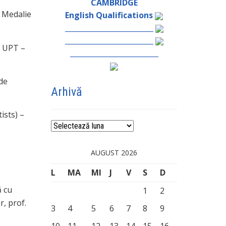
CAMBRIDGE
– Medalie
English Qualifications
_________________________
_________________________
a UPT –
_________________________
 de
Arhivă
ists) –
Arhivă
AUGUST 2026
L
MA
MI
J
V
S
D
ă cu
1
2
r, prof.
3
4
5
6
7
8
9