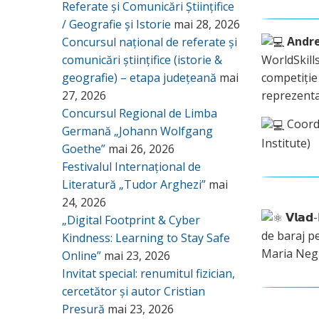
Referate și Comunicări Științifice
/ Geografie și Istorie
mai 28, 2026
Andre
Concursul național de referate și
comunicări științifice (istorie &
WorldSkill
geografie) – etapa județeană
mai
competiție
27, 2026
reprezenta
Concursul Regional de Limba
Coordo
Germană „Johann Wolfgang
Institute)
Goethe”
mai 26, 2026
Festivalul Internațional de
Literatură „Tudor Arghezi”
mai
24, 2026
𝗩𝗹𝗮𝗱
„Digital Footprint & Cyber
de baraj pe
Kindness: Learning to Stay Safe
Maria Neg
Online”
mai 23, 2026
Invitat special: renumitul fizician,
cercetător și autor Cristian
Presură
mai 23, 2026