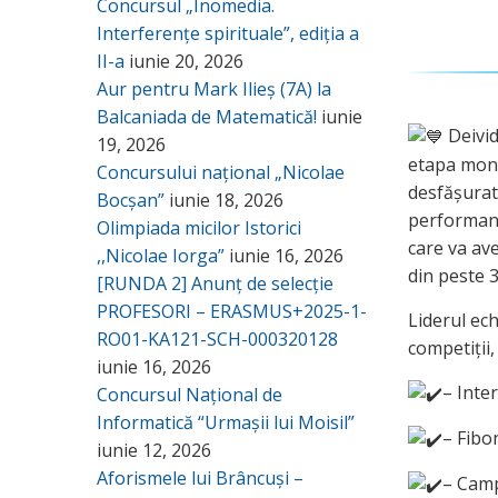
Concursul „Inomedia.
Interferențe spirituale”, ediția a
II-a
iunie 20, 2026
Aur pentru Mark Ilieș (7A) la
Balcaniada de Matematică!
iunie
Deivid
19, 2026
etapa mond
Concursului național „Nicolae
desfășurat
Bocșan”
iunie 18, 2026
performanț
Olimpiada micilor Istorici
care va ave
,,Nicolae Iorga”
iunie 16, 2026
din peste 3
[RUNDA 2] Anunț de selecție
PROFESORI – ERASMUS+2025-1-
Liderul ec
RO01-KA121-SCH-000320128
competiții,
iunie 16, 2026
– Inte
Concursul Național de
Informatică “Urmașii lui Moisil”
– Fibo
iunie 12, 2026
Aforismele lui Brâncuși –
– Camp