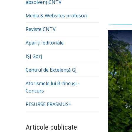
absolvențiCNTV
Media & Websites profesori
Reviste CNTV
Apariții editoriale
IȘJ Gorj
Centrul de Excelență GJ
Aforismele lui Brâncuși –
Concurs
RESURSE ERASMUS+
Articole publicate