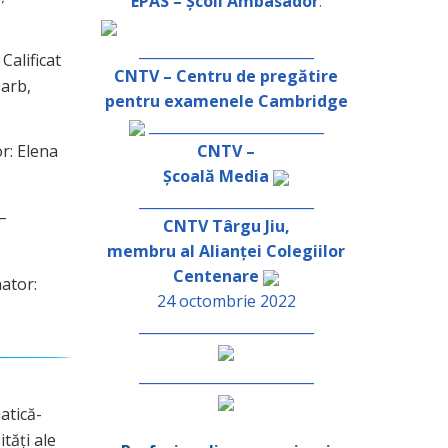
EPAS – Școli Ambasador
.
_________________________
Calificat
CNTV – Centru de pregătire
Barb,
pentru examenele Cambridge
_________________________
CNTV –
r: Elena
Școală Media
_________________________
–
CNTV Târgu Jiu,
membru al Alianței Colegiilor
Centenare
ator:
24 octombrie 2022
_________________________
_________________________
atică-
tăți ale