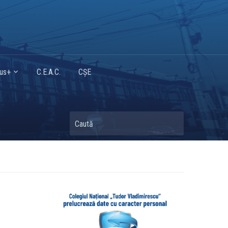
mus+
C.E.A.C.
CȘE
Caută