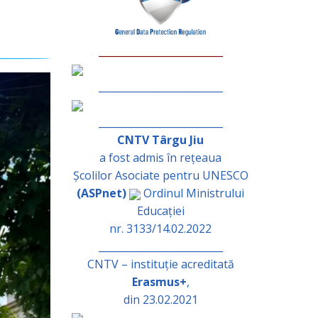
_________________________
_________________________
_________________________
CNTV Târgu Jiu
a fost admis în rețeaua
Școlilor Asociate pentru UNESCO
(ASPnet)
Ordinul Ministrului
Educației
nr. 3133/14.02.2022
_________________________
CNTV – instituție acreditată
Erasmus+
,
din 23.02.2021