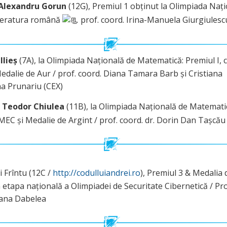
Alexandru Gorun
(12G), Premiul 1 obținut la Olimpiada Naț
iteratura română
prof. coord. Irina-Manuela Giurgiulesc
Ilieș
(7A), la Olimpiada Națională de Matematică: Premiul I, 
edalie de Aur / prof. coord. Diana Tamara Barb și Cristiana
a Prunariu (CEX)
 Teodor Chiulea
(11B), la Olimpiada Națională de Matemati
EC și Medalie de Argint / prof. coord. dr. Dorin Dan Tașcău
 Frîntu (12C /
http://codulluiandrei.ro
), Premiul 3 & Medalia 
 etapa națională a Olimpiadei de Securitate Cibernetică / Pro
ana Dabelea