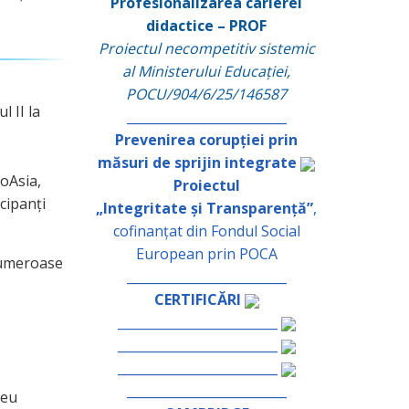
Profesionalizarea carierei
didactice – PROF
Proiectul necompetitiv sistemic
al Ministerului Educației,
POCU/904/6/25/146587
 II la
_________________________
Prevenirea corupției prin
măsuri de sprijin integrate
roAsia,
Proiectul
cipanți
„Integritate și Transparență”
,
cofinanțat din Fondul Social
European prin POCA
 numeroase
_________________________
CERTIFICĂRI
_________________________
_________________________
_________________________
_________________________
feu