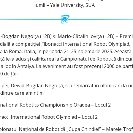
lumii – Yale University, SUA.
-Bogdan Negoiță (12B) și Mario-Cătălin Iovița (12B) – Premiul
ială a competiției Fibonacci International Robot Olympiad,
ă la Roma, Italia, în perioada 21-25 noiembrie 2025. Această
ă le-a adus și calificarea la Campionatul de Robotică din Eu
a loc în Antalya. La eveniment au fost prezenți 2000 de parti
0 de țări.
hipei, Deivid-Bogdan Negoiță, s-a remarcat în ultimii ani la
 dintre care amintim:
rnational Robotics Championship Oradea – Locul 2
nacci International Robot Olympiad – Locul 2
ionatul Național de Robotică „Cupa Chindiei” – Marele Tro