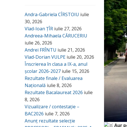
Andra-Gabriela CÎRSTOIU
iulie
30, 2026
Vlad-Ioan ȚÎR
iulie 27, 2026
Andreea-Mihaela CĂRUCERIU
iulie 26, 2026
Andrei FRÎNTU
iulie 21, 2026
Vlad-Dorian VULPE
iulie 20, 2026
Înscrierea în clasa a IX-a, anul
școlar 2026-2027
iulie 15, 2026
Rezultate finale / Evaluarea
Națională
iulie 8, 2026
Rezultate Bacalaureat 2026
iulie
8, 2026
Vizualizare / contestație –
BAC2026
iulie 7, 2026
Anunț rezultate selecție
Aur p