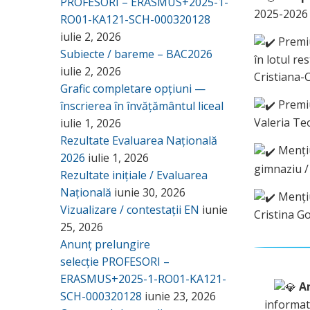
PROFESORI – ERASMUS+2025-1-
2025-2026 
RO01-KA121-SCH-000320128
iulie 2, 2026
Premiu
Subiecte / bareme – BAC2026
în lotul r
iulie 2, 2026
Cristiana-
Grafic completare opțiuni —
Premiu
înscrierea în învățământul liceal
Valeria Te
iulie 1, 2026
Rezultate Evaluarea Națională
Mențiu
2026
iulie 1, 2026
gimnaziu /
Rezultate inițiale / Evaluarea
Națională
iunie 30, 2026
Mențiu
Vizualizare / contestații EN
iunie
Cristina G
25, 2026
Anunț prelungire
selecție PROFESORI –
ERASMUS+2025-1-RO01-KA121-
A
SCH-000320128
iunie 23, 2026
informati