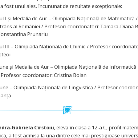
a fost unul ales, încununat de rezultate excepționale:
l I și Medalia de Aur – Olimpiada Națională de Matematică / 
estrâns al României / Profesori coordonatori: Tamara-Diana 
Constantina Prunariu
l III – Olimpiada Națională de Chimie / Profesor coordonato
oteoi
ne și Medalia de Aur – Olimpiada Națională de Informatică 
 Profesor coordonator: Cristina Boian
ne – Olimpiada Națională de Lingvistică / Profesor coordon
oanță
ndra-Gabriela Cîrstoiu
, elevă în clasa a 12-a C, profil matem
că, a fost admisă la una dintre cele mai prestigioase universi