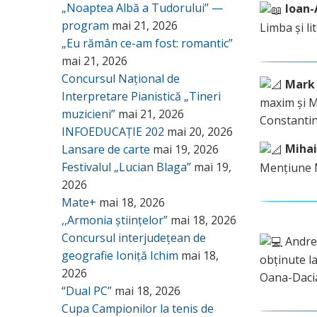
„Noaptea Albă a Tudorului” —
Ioan-
program
mai 21, 2026
Limba și l
„Eu rămân ce-am fost: romantic”
mai 21, 2026
Concursul Național de
Mark 
Interpretare Pianistică „Tineri
maxim și M
muzicieni”
mai 21, 2026
Constantin
INFOEDUCAȚIE 202
mai 20, 2026
Mihai
Lansare de carte
mai 19, 2026
Festivalul „Lucian Blaga”
mai 19,
Mențiune M
2026
Mate+
mai 18, 2026
,,Armonia științelor”
mai 18, 2026
Concursul interjudețean de
Andrei
geografie Ioniță Ichim
mai 18,
obținute la
2026
Oana-Daci
“Dual PC”
mai 18, 2026
Cupa Campionilor la tenis de