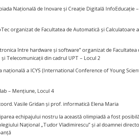
piada Națională de Inovare și Creație Digitală InfoEducație 
Tec organizat de Facultatea de Automatică și Calculatoare 
ctronica între hardware și software” organizat de Facultatea
 și Telecomunicații din cadrul UPT – Locul 2
a națională a ICYS (International Conference of Young Scient
lab – Mențiune, Locul 4
coord. Vasile Gridan și prof. informatică Elena Maria
iparea echipajului nostru la această olimpiadă a fost posibil
olegiului Național „Tudor Vladimirescu” și al doamnei directo
oanță