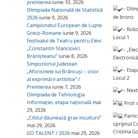
premierea
iunie 10, 2026
– Olim
Olimpiada Națională de Statistică
de bronz
2026
iunie 9, 2026
Campionatul European de Lupte
– Robo
Greco-Romane
iunie 9, 2026
Locul 1
Festivalul de Teatru pentru Elevi
„Constantin Stanciovici
– „Ele
Brănișteanu”
iunie 8, 2026
Electronică
Simpozionul Județean
– Etap
„Aforismele lui Brâncuși – izvor
Locul 2
al exprimării artistice” /
Premierea
iunie 7, 2026
– Next
Olimpiada de Tehnologia
Informației, etapa națională
mai
Prof. 
29, 2026
Partic
„Cititul dăunează grav inculturii”
sprijinul C
mai 29, 2026
Cristina G
GO TALENT / 2026
mai 29, 2026