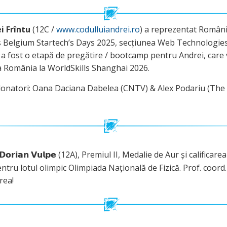
i Frîntu
(12C /
www.codulluiandrei.ro
) a reprezentat Români
s Belgium Startech’s Days 2025, secțiunea Web Technologies
 a fost o etapă de pregătire / bootcamp pentru Andrei, care 
 România la WorldSkills Shanghai 2026.
natori: Oana Daciana Dabelea (CNTV) & Alex Podariu (The
-𝗗𝗼𝗿𝗶𝗮𝗻 𝗩𝘂𝗹𝗽𝗲 (12A), Premiul II, Medalie de Aur și calificar
ntru lotul olimpic Olimpiada Națională de Fizică. Prof. coord
rea!