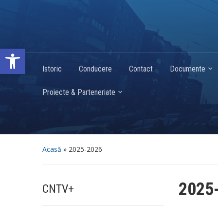
Deschide bara de unelte
Istoric
Conducere
Contact
Documente
Proiecte & Parteneriate
Acasă
»
2025-2026
2025
CNTV+