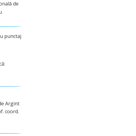
ională de
u
cu punctaj
că:
de Argint
f. coord.