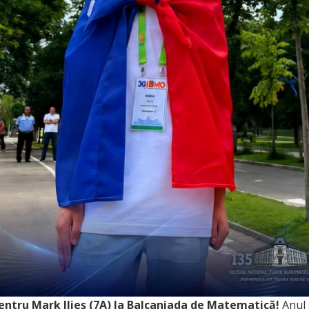
entru Mark Ilieș (7A) la Balcaniada de Matematică!
Anul 