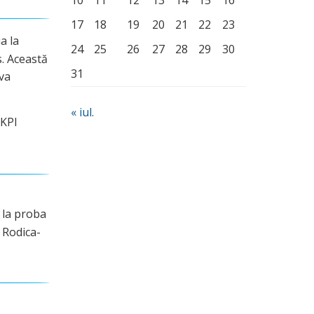
10
11
12
13
14
15
16
17
18
19
20
21
22
23
a la
24
25
26
27
28
29
30
. Această
31
va
« iul.
 KPI
ea la proba
. Rodica-