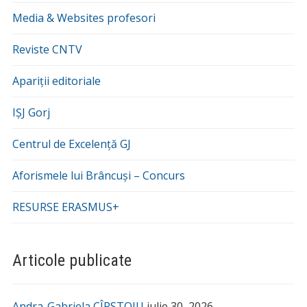
Media & Websites profesori
Reviste CNTV
Apariții editoriale
IȘJ Gorj
Centrul de Excelență GJ
Aforismele lui Brâncuși – Concurs
RESURSE ERASMUS+
Articole publicate
Andra-Gabriela CÎRSTOIU
iulie 30, 2026