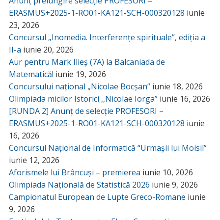
Anunț prelungire selecție PROFESORI –
ERASMUS+2025-1-RO01-KA121-SCH-000320128
iunie
23, 2026
Concursul „Inomedia. Interferențe spirituale”, ediția a
II-a
iunie 20, 2026
Aur pentru Mark Ilieș (7A) la Balcaniada de
Matematică!
iunie 19, 2026
Concursului național „Nicolae Bocșan”
iunie 18, 2026
Olimpiada micilor Istorici ,,Nicolae Iorga”
iunie 16, 2026
[RUNDA 2] Anunț de selecție PROFESORI –
ERASMUS+2025-1-RO01-KA121-SCH-000320128
iunie
16, 2026
Concursul Național de Informatică “Urmașii lui Moisil”
iunie 12, 2026
Aforismele lui Brâncuși – premierea
iunie 10, 2026
Olimpiada Națională de Statistică 2026
iunie 9, 2026
Campionatul European de Lupte Greco-Romane
iunie
9, 2026