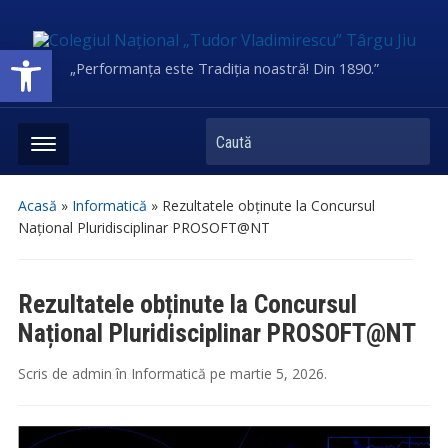
Deschide bara de unelte
„Performanța este Tradiția noastră! Din 1890.”
Caută
Acasă
»
Informatică
»
Rezultatele obținute la Concursul
Național Pluridisciplinar PROSOFT@NT
Rezultatele obținute la Concursul
Național Pluridisciplinar PROSOFT@NT
Scris de
admin
în
Informatică
pe
martie 5, 2026
.