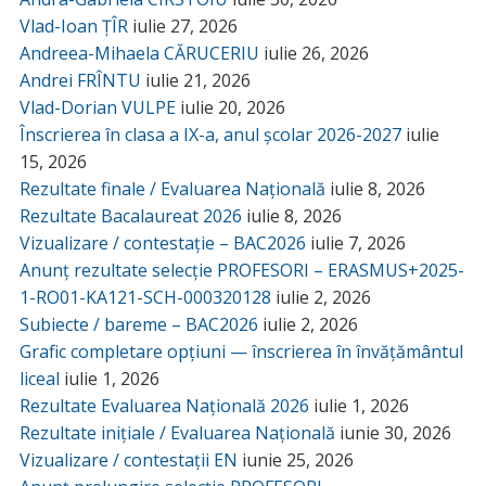
Vlad-Ioan ȚÎR
iulie 27, 2026
Andreea-Mihaela CĂRUCERIU
iulie 26, 2026
Andrei FRÎNTU
iulie 21, 2026
Vlad-Dorian VULPE
iulie 20, 2026
Înscrierea în clasa a IX-a, anul școlar 2026-2027
iulie
15, 2026
Rezultate finale / Evaluarea Națională
iulie 8, 2026
Rezultate Bacalaureat 2026
iulie 8, 2026
Vizualizare / contestație – BAC2026
iulie 7, 2026
Anunț rezultate selecție PROFESORI – ERASMUS+2025-
1-RO01-KA121-SCH-000320128
iulie 2, 2026
Subiecte / bareme – BAC2026
iulie 2, 2026
Grafic completare opțiuni — înscrierea în învățământul
liceal
iulie 1, 2026
Rezultate Evaluarea Națională 2026
iulie 1, 2026
Rezultate inițiale / Evaluarea Națională
iunie 30, 2026
Vizualizare / contestații EN
iunie 25, 2026