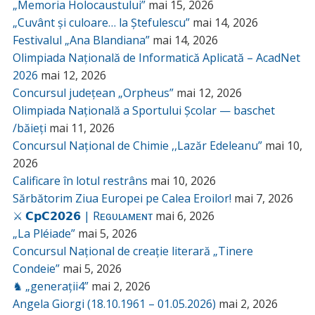
„Memoria Holocaustului”
mai 15, 2026
„Cuvânt și culoare… la Ștefulescu”
mai 14, 2026
Festivalul „Ana Blandiana”
mai 14, 2026
Olimpiada Națională de Informatică Aplicată – AcadNet
2026
mai 12, 2026
Concursul județean „Orpheus”
mai 12, 2026
Olimpiada Națională a Sportului Școlar — baschet
/băieți
mai 11, 2026
Concursul Național de Chimie ,,Lazăr Edeleanu”
mai 10,
2026
Calificare în lotul restrâns
mai 10, 2026
Sărbătorim Ziua Europei pe Calea Eroilor!
mai 7, 2026
⚔️ 𝗖𝗽𝗖𝟮𝟬𝟮𝟲 | Rᴇɢᴜʟᴀᴍᴇɴᴛ
mai 6, 2026
„La Pléiade”
mai 5, 2026
Concursul Național de creație literară „Tinere
Condeie”
mai 5, 2026
♞ „generații4”
mai 2, 2026
Angela Giorgi (18.10.1961 – 01.05.2026)
mai 2, 2026