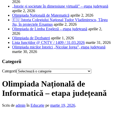
2026
„Istorie și societate în dimensiune virtuală” – etapa județeană
aprilie 2, 2026
Olimpiada Națională de Matematică
aprilie 2, 2026
🇪🇺 Istoria Colegiului Național Tudor Vladimirescu, Târgu
Jiu, în proiectele Ersamus
aprilie 2, 2026
Olimpiada de Limba Engleză – etapa județeană
aprilie 2,
2026
Olimpiada de Dezbateri
aprilie 1, 2026
Lista funcțiilor @ CNTV / 1409 / 31.03.2026
martie 31, 2026
Olimpiada micilor Istorici „Nicolae Iorga”, etapa județeană
martie 30, 2026
Categorii
Categorii
Olimpiada Națională de
Informatică – etapa județeană
Scris de
admin
în
Educație
pe
martie 19, 2026
.