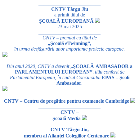
_________________________
CNTV Târgu Jiu
a primit titlul de
ȘCOALĂ EUROPEANĂ
23 mai 2025
_________________________
CNTV – premiat cu titlul de
„Școală eTwinning”
,
în urma desfășurării unor importante proiecte europene
.
_________________________
Din anul 2020, CNTV a devenit
„ȘCOALĂ-AMBASADOR a
PARLAMENTULUI EUROPEAN”
,
titlu conferit de
Parlamentul European, în cadrul Concursului
EPAS – Școli
Ambasador
.
_________________________
CNTV – Centru de pregătire pentru examenele Cambridge
_________________________
CNTV –
Școală Media
_________________________
CNTV Târgu Jiu,
membru al Alianței Colegiilor Centenare