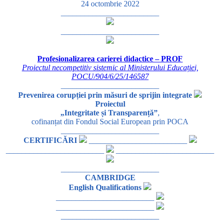
24 octombrie 2022
_________________________
_________________________
Profesionalizarea carierei didactice – PROF
Proiectul necompetitiv sistemic al Ministerului Educației,
POCU/904/6/25/146587
_________________________
Prevenirea corupției prin măsuri de sprijin integrate
Proiectul
„Integritate și Transparență”
,
cofinanțat din Fondul Social European prin POCA
_________________________
CERTIFICĂRI
_________________________
_________________________
_________________________
_________________________
CAMBRIDGE
English Qualifications
_________________________
_________________________
_________________________