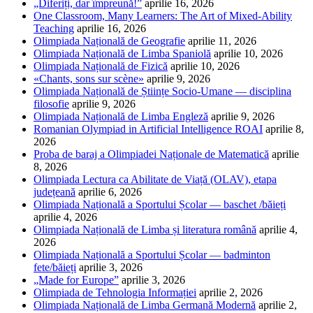
„Diferiți, dar împreună!”
aprilie 16, 2026
One Classroom, Many Learners: The Art of Mixed-Ability
Teaching
aprilie 16, 2026
Olimpiada Națională de Geografie
aprilie 11, 2026
Olimpiada Națională de Limba Spaniolă
aprilie 10, 2026
Olimpiada Națională de Fizică
aprilie 10, 2026
«Chants, sons sur scène»
aprilie 9, 2026
Olimpiada Națională de Științe Socio-Umane — disciplina
filosofie
aprilie 9, 2026
Olimpiada Națională de Limba Engleză
aprilie 9, 2026
Romanian Olympiad in Artificial Intelligence ROAI
aprilie 8,
2026
Proba de baraj a Olimpiadei Naționale de Matematică
aprilie
8, 2026
Olimpiada Lectura ca Abilitate de Viață (OLAV), etapa
județeană
aprilie 6, 2026
Olimpiada Națională a Sportului Școlar — baschet /băieți
aprilie 4, 2026
Olimpiada Națională de Limba și literatura română
aprilie 4,
2026
Olimpiada Națională a Sportului Școlar — badminton
fete/băieți
aprilie 3, 2026
„Made for Europe”
aprilie 3, 2026
Olimpiada de Tehnologia Informației
aprilie 2, 2026
Olimpiada Națională de Limba Germană Modernă
aprilie 2,