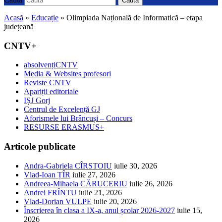
Caută
Acasă
»
Educație
»
Olimpiada Națională de Informatică – etapa
județeană
CNTV+
absolvențiCNTV
Media & Websites profesori
Reviste CNTV
Apariții editoriale
IȘJ Gorj
Centrul de Excelență GJ
Aforismele lui Brâncuși – Concurs
RESURSE ERASMUS+
Articole publicate
Andra-Gabriela CÎRSTOIU
iulie 30, 2026
Vlad-Ioan ȚÎR
iulie 27, 2026
Andreea-Mihaela CĂRUCERIU
iulie 26, 2026
Andrei FRÎNTU
iulie 21, 2026
Vlad-Dorian VULPE
iulie 20, 2026
Înscrierea în clasa a IX-a, anul școlar 2026-2027
iulie 15,
2026