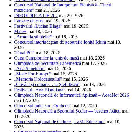
Concursul Național de Interpretare Pianistică „Tineri
muzicieni”
mai 21, 2026
INFOEDUCAȚIE 202
mai 20, 2026
Lansare de carte
mai 19, 2026
Festivalul „Lucian Blaga”
mai 19, 2026
Mate+
mai 18, 2026
,,Armonia științelor”
mai 18, 2026
Concursul interjudețean de geografie Ioniță Ichim
mai 18,
2026
“Dual PC”
mai 18, 2026
Cupa Campionilor la tenis de masă
mai 18, 2026
Olimpiada de Securitate Cibernetică
mai 17, 2026
„Arta Sunetelor”
mai 16, 2026
„Made For Europe”
mai 16, 2026
„Memoria Holocaustului”
mai 15, 2026
„Cuvânt și culoare… la Ștefulescu”
mai 14, 2026
Festivalul „Ana Blandiana”
mai 14, 2026
Olimpiada Națională de Informatică Aplicată – AcadNet 2026
mai 12, 2026
Concursul județean „Orpheus”
mai 12, 2026
Olimpiada Națională a Sportului Școlar — baschet /băieți
mai
11, 2026
Concursul Național de Chimie ,,Lazăr Edeleanu”
mai 10,
2026