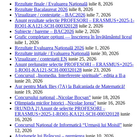
Rezultate finale / Evaluarea Națională
iulie 8, 2026
Rezultate Bacalaureat 2026
iulie 8, 2026
Vizualizare / contestație – BAC2026
iulie 7, 2026
Anunț rezultate selecție PROFESORI – ERASMUS+2025-1-
RO01-KA121-SCH-000320128
iulie 2, 2026
Subiecte / bareme – BAC2026
iulie 2, 2026
Grafic completare opțiuni — înscrierea în învățământul liceal
iulie 1, 2026
Rezultate Evaluarea Națională 2026
iulie 1, 2026
Rezultate inițiale / Evaluarea Națională
iunie 30, 2026
Vizualizare / contestații EN
iunie 25, 2026
Anunț prelungire selecție PROFESORI – ERASMUS+2025-
1-RO01-KA121-SCH-000320128
iunie 23, 2026
Concursul „Inomedia. Interferențe spirituale”, ediția a II-a
iunie 20, 2026
Aur pentru Mark Ilieș (7A) la Balcaniada de Matematică!
iunie 19, 2026
Concursului național „Nicolae Bocșan”
iunie 18, 2026
Olimpiada micilor Istorici ,,Nicolae Iorga”
iunie 16, 2026
[RUNDA 2] Anunț de selecție PROFESORI –
ERASMUS+2025-1-RO01-KA121-SCH-000320128
iunie
16, 2026
Concursul Național de Informatică “Urmașii lui Moisil”
iunie
12, 2026
Aforismele lui Brâncuși – premierea
iunie 10, 2026