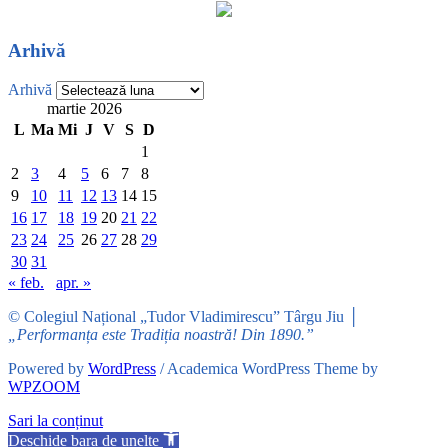
Arhivă
Arhivă
martie 2026
L
Ma
Mi
J
V
S
D
1
2
3
4
5
6
7
8
9
10
11
12
13
14
15
16
17
18
19
20
21
22
23
24
25
26
27
28
29
30
31
« feb.
apr. »
© Colegiul Național „Tudor Vladimirescu” Târgu Jiu │
„Performanța este Tradiția noastră! Din 1890.”
Powered by
WordPress
/ Academica WordPress Theme by
WPZOOM
Sari la conținut
Deschide bara de unelte