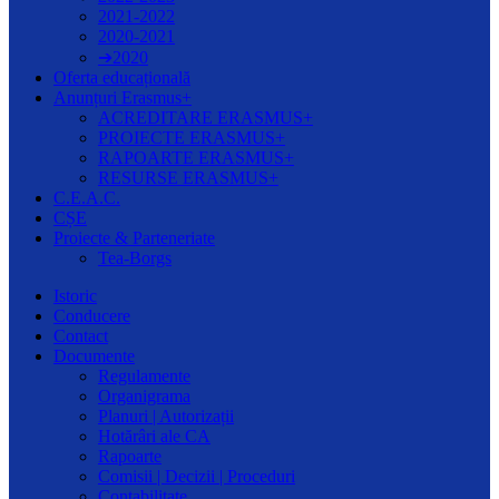
2021-2022
2020-2021
➔2020
Oferta educațională
Anunțuri Erasmus+
ACREDITARE ERASMUS+
PROIECTE ERASMUS+
RAPOARTE ERASMUS+
RESURSE ERASMUS+
C.E.A.C.
CȘE
Proiecte & Parteneriate
Tea-Borgs
Istoric
Conducere
Contact
Documente
Regulamente
Organigrama
Planuri | Autorizații
Hotărâri ale CA
Rapoarte
Comisii | Decizii | Proceduri
Contabilitate