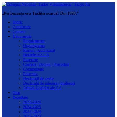
„Performanța este Tradiția noastră! Din 1890.”
Istoric
Conducere
Contact
Documente
Regulamente
Organigrama
Planuri | Autorizații
Hotărâri ale CA
Rapoarte
Comisii | Decizii | Proceduri
Contabilitate
Educativ
Declarații de avere
Declarații de interese | profesori
Arhivă Hotărâri ale CA
Orar
Rezultate
2025-2026
2024-2025
2023-2024
2022-2023