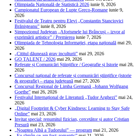
Olimpiada Națională de Statistică 2026
iunie 9, 2026
Campionatul European de Lupte Greco-Romane
iunie 9,
2026
Festivalul de Teatru pentru Elevi „Constantin Stanciovici
Brănișteanu”
iunie 8, 2026
Simpozionul Județean „Aforismele lui Brâncuși – izvor al
exprimării artistice” / Premierea
iunie 7, 2026
Olimpiada de Tehnologia Informației, etapa națională
mai 29,
2026
„Cititul dăunează grav inculturii”
mai 29, 2026
GO TALENT / 2026
mai 29, 2026
Referate și Comunicări Științifice / Geografie și Istorie
mai 28,
2026
Concursul național de referate și comunicări științifice (istorie
& geografie) – etapa județeană
mai 27, 2026
Concursul Regional de Limba Germană „Johann Wolfgang
Goethe”
mai 26, 2026
Festivalul Internațional de Literatură „Tudor Arghezi”
mai 24,
2026
„Digital Footprint & Cyber Kindness: Learning to Stay Safe
Online”
mai 23, 2026
Invitat special: renumitul fizician, cercetător și autor Cristian
Presură
mai 23, 2026
„Noaptea Albă a Tudorului” — program
mai 21, 2026
„Eu rămân ce-am fost: romantic”
mai 21, 2026