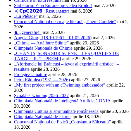
Calificare în lotul restrâns
mai 10, 2026
Sărbătorim Ziua Europei pe Calea Eroilor!
mai 7, 2026
⚔️ 𝗖𝗽𝗖𝟮𝟬𝟮𝟲 | Rᴇɢᴜʟᴀᴍᴇɴᴛ
mai 6, 2026
„La Pléiade”
mai 5, 2026
Concursul Național de creație literară „Tinere Condeie”
mai 5,
2026
♞ „generații4”
mai 2, 2026
Angela Giorgi (18.10.1961 – 01.05.2026)
mai 2, 2026
„Chimia — Artă între Științe”
aprilie 29, 2026
Olimpiada Națională de Chimie
aprilie 29, 2026
„CHANTS, SONS SUR SCÈNE – LES QUALIFS DE
TÂRGU JIU” – PREMII
aprilie 29, 2026
„Aforismele lui Brâncuși – izvor al exprimării artistice” –
rezultate
aprilie 28, 2026
Protegez la nature
aprilie 28, 2026
Petru Rădulea (1931 — 2026)
aprilie 27, 2026
„My first project with an eTwinning ambassador”
aprilie 22,
2026
Școală eTwinning 2026-2027
aprilie 21, 2026
Olimpiada Națională de Inteligență Artificială ONIA
aprilie
20, 2026
Olimpiada Cultură și spiritualitate românească
aprilie 20, 2026
Olimpiada Națională de Istorie
aprilie 18, 2026
Concursul Național de Fizică „Constantin Sălceanu”
aprilie
18, 2026