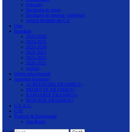
Educativ
Declarații de avere
Declarații de interese | profesori
Arhivă Hotărâri ale CA
Orar
Rezultate
2025-2026
2024-2025
2023-2024
2022-2023
2021-2022
2020-2021
➔2020
Oferta educațională
Anunțuri Erasmus+
ACREDITARE ERASMUS+
PROIECTE ERASMUS+
RAPOARTE ERASMUS+
RESURSE ERASMUS+
C.E.A.C.
CȘE
Proiecte & Parteneriate
Tea-Borgs
Caută