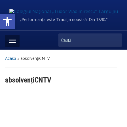
Deschide bara de unelte
„Performanța este Tradiția noastră! Din 1890.”
Caută
Acasă
»
absolvențiCNTV
absolvențiCNTV