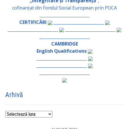
„Integritate și Transparență”
,
cofinanțat din Fondul Social European prin POCA
_________________________
CERTIFICĂRI
_________________________
_________________________
_________________________
_________________________
CAMBRIDGE
English Qualifications
_________________________
_________________________
_________________________
Arhivă
Arhivă