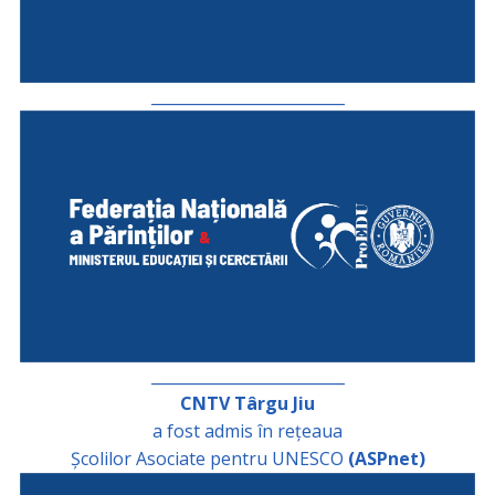
_________________________
_________________________
CNTV Târgu Jiu
a fost admis în rețeaua
Școlilor Asociate pentru UNESCO
(ASPnet)