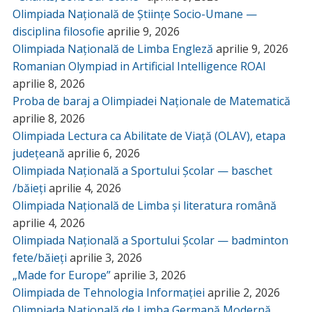
Olimpiada Națională de Științe Socio-Umane —
disciplina filosofie
aprilie 9, 2026
Olimpiada Națională de Limba Engleză
aprilie 9, 2026
Romanian Olympiad in Artificial Intelligence ROAI
aprilie 8, 2026
Proba de baraj a Olimpiadei Naționale de Matematică
aprilie 8, 2026
Olimpiada Lectura ca Abilitate de Viață (OLAV), etapa
județeană
aprilie 6, 2026
Olimpiada Națională a Sportului Școlar — baschet
/băieți
aprilie 4, 2026
Olimpiada Națională de Limba și literatura română
aprilie 4, 2026
Olimpiada Națională a Sportului Școlar — badminton
fete/băieți
aprilie 3, 2026
„Made for Europe”
aprilie 3, 2026
Olimpiada de Tehnologia Informației
aprilie 2, 2026
Olimpiada Națională de Limba Germană Modernă