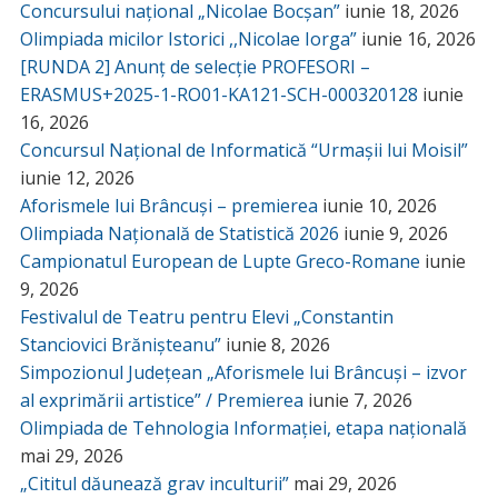
Concursului național „Nicolae Bocșan”
iunie 18, 2026
Olimpiada micilor Istorici ,,Nicolae Iorga”
iunie 16, 2026
[RUNDA 2] Anunț de selecție PROFESORI –
ERASMUS+2025-1-RO01-KA121-SCH-000320128
iunie
16, 2026
Concursul Național de Informatică “Urmașii lui Moisil”
iunie 12, 2026
Aforismele lui Brâncuși – premierea
iunie 10, 2026
Olimpiada Națională de Statistică 2026
iunie 9, 2026
Campionatul European de Lupte Greco-Romane
iunie
9, 2026
Festivalul de Teatru pentru Elevi „Constantin
Stanciovici Brănișteanu”
iunie 8, 2026
Simpozionul Județean „Aforismele lui Brâncuși – izvor
al exprimării artistice” / Premierea
iunie 7, 2026
Olimpiada de Tehnologia Informației, etapa națională
mai 29, 2026
„Cititul dăunează grav inculturii”
mai 29, 2026