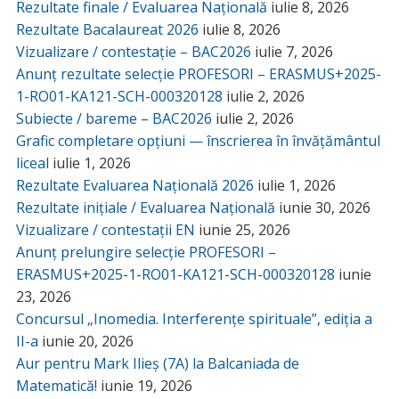
Rezultate finale / Evaluarea Națională
iulie 8, 2026
Rezultate Bacalaureat 2026
iulie 8, 2026
Vizualizare / contestație – BAC2026
iulie 7, 2026
Anunț rezultate selecție PROFESORI – ERASMUS+2025-
1-RO01-KA121-SCH-000320128
iulie 2, 2026
Subiecte / bareme – BAC2026
iulie 2, 2026
Grafic completare opțiuni — înscrierea în învățământul
liceal
iulie 1, 2026
Rezultate Evaluarea Națională 2026
iulie 1, 2026
Rezultate inițiale / Evaluarea Națională
iunie 30, 2026
Vizualizare / contestații EN
iunie 25, 2026
Anunț prelungire selecție PROFESORI –
ERASMUS+2025-1-RO01-KA121-SCH-000320128
iunie
23, 2026
Concursul „Inomedia. Interferențe spirituale”, ediția a
II-a
iunie 20, 2026
Aur pentru Mark Ilieș (7A) la Balcaniada de
Matematică!
iunie 19, 2026