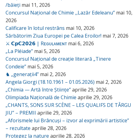
/băieți
mai 11, 2026
Concursul Național de Chimie ,,Lazăr Edeleanu”
mai 10,
2026
Calificare în lotul restrâns
mai 10, 2026
Sărbătorim Ziua Europei pe Calea Eroilor!
mai 7, 2026
⚔️ 𝗖𝗽𝗖𝟮𝟬𝟮𝟲 | Rᴇɢᴜʟᴀᴍᴇɴᴛ
mai 6, 2026
„La Pléiade”
mai 5, 2026
Concursul Național de creație literară „Tinere
Condeie”
mai 5, 2026
♞ „generații4”
mai 2, 2026
Angela Giorgi (18.10.1961 – 01.05.2026)
mai 2, 2026
„Chimia — Artă între Științe”
aprilie 29, 2026
Olimpiada Națională de Chimie
aprilie 29, 2026
„CHANTS, SONS SUR SCÈNE – LES QUALIFS DE TÂRGU
JIU” – PREMII
aprilie 29, 2026
„Aforismele lui Brâncuși – izvor al exprimării artistice”
– rezultate
aprilie 28, 2026
Protegez la nature
aprilie 28, 2026