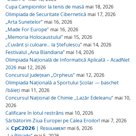
Cupa Campionilor la tenis de masă
mai 18, 2026
Olimpiada de Securitate Cibernetică
mai 17, 2026
„Arta Sunetelor”
mai 16, 2026
„Made For Europe”
mai 16, 2026
„Memoria Holocaustului”
mai 15, 2026
„Cuvânt și culoare… la Ștefulescu”
mai 14, 2026
Festivalul „Ana Blandiana”
mai 14, 2026
Olimpiada Națională de Informatică Aplicată – AcadNet
2026
mai 12, 2026
Concursul județean „Orpheus”
mai 12, 2026
Olimpiada Națională a Sportului Școlar — baschet
/băieți
mai 11, 2026
Concursul Național de Chimie ,,Lazăr Edeleanu”
mai 10,
2026
Calificare în lotul restrâns
mai 10, 2026
Sărbătorim Ziua Europei pe Calea Eroilor!
mai 7, 2026
⚔️ 𝗖𝗽𝗖𝟮𝟬𝟮𝟲 | Rᴇɢᴜʟᴀᴍᴇɴᴛ
mai 6, 2026
„La Pléiade”
mai 5, 2026