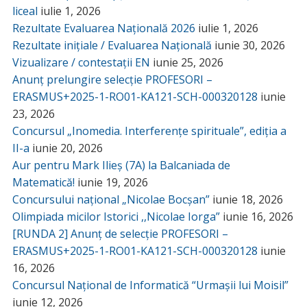
liceal
iulie 1, 2026
Rezultate Evaluarea Națională 2026
iulie 1, 2026
Rezultate inițiale / Evaluarea Națională
iunie 30, 2026
Vizualizare / contestații EN
iunie 25, 2026
Anunț prelungire selecție PROFESORI –
ERASMUS+2025-1-RO01-KA121-SCH-000320128
iunie
23, 2026
Concursul „Inomedia. Interferențe spirituale”, ediția a
II-a
iunie 20, 2026
Aur pentru Mark Ilieș (7A) la Balcaniada de
Matematică!
iunie 19, 2026
Concursului național „Nicolae Bocșan”
iunie 18, 2026
Olimpiada micilor Istorici ,,Nicolae Iorga”
iunie 16, 2026
[RUNDA 2] Anunț de selecție PROFESORI –
ERASMUS+2025-1-RO01-KA121-SCH-000320128
iunie
16, 2026
Concursul Național de Informatică “Urmașii lui Moisil”
iunie 12, 2026