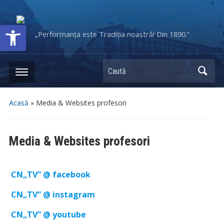
Deschide bara de unelte
„Performanța este Tradiția noastră! Din 1890.”
Caută
Acasă
»
Media & Websites profesori
Media & Websites profesori
CN„TV” @ facebook
CN„
TV
” @ instagram
CN„
TV
” @ youtube