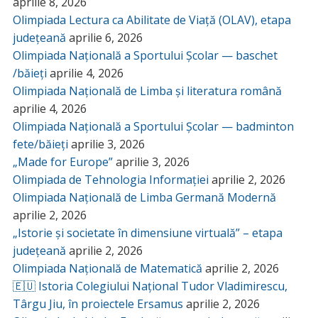
aprilie 8, 2026
Olimpiada Lectura ca Abilitate de Viață (OLAV), etapa
județeană
aprilie 6, 2026
Olimpiada Națională a Sportului Școlar — baschet
/băieți
aprilie 4, 2026
Olimpiada Națională de Limba și literatura română
aprilie 4, 2026
Olimpiada Națională a Sportului Școlar — badminton
fete/băieți
aprilie 3, 2026
„Made for Europe”
aprilie 3, 2026
Olimpiada de Tehnologia Informației
aprilie 2, 2026
Olimpiada Națională de Limba Germană Modernă
aprilie 2, 2026
„Istorie și societate în dimensiune virtuală” – etapa
județeană
aprilie 2, 2026
Olimpiada Națională de Matematică
aprilie 2, 2026
🇪🇺 Istoria Colegiului Național Tudor Vladimirescu,
Târgu Jiu, în proiectele Ersamus
aprilie 2, 2026