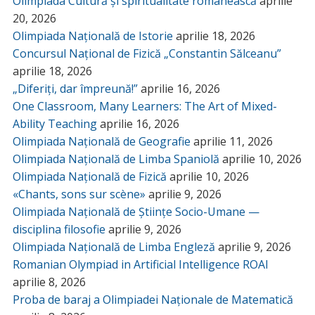
Olimpiada Cultură și spiritualitate românească
aprilie
20, 2026
Olimpiada Națională de Istorie
aprilie 18, 2026
Concursul Național de Fizică „Constantin Sălceanu”
aprilie 18, 2026
„Diferiți, dar împreună!”
aprilie 16, 2026
One Classroom, Many Learners: The Art of Mixed-
Ability Teaching
aprilie 16, 2026
Olimpiada Națională de Geografie
aprilie 11, 2026
Olimpiada Națională de Limba Spaniolă
aprilie 10, 2026
Olimpiada Națională de Fizică
aprilie 10, 2026
«Chants, sons sur scène»
aprilie 9, 2026
Olimpiada Națională de Științe Socio-Umane —
disciplina filosofie
aprilie 9, 2026
Olimpiada Națională de Limba Engleză
aprilie 9, 2026
Romanian Olympiad in Artificial Intelligence ROAI
aprilie 8, 2026
Proba de baraj a Olimpiadei Naționale de Matematică