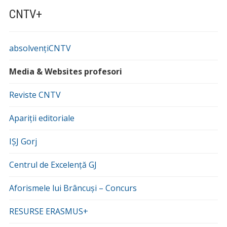
CNTV+
absolvențiCNTV
Media & Websites profesori
Reviste CNTV
Apariții editoriale
IȘJ Gorj
Centrul de Excelență GJ
Aforismele lui Brâncuși – Concurs
RESURSE ERASMUS+