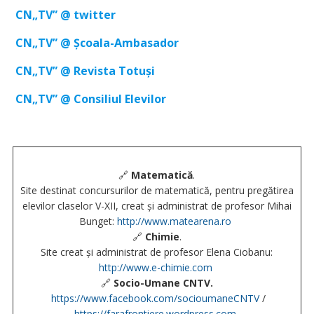
CN„
TV
” @ twitter
CN„
TV
” @ Școala-Ambasador
CN„
TV
” @ Revista Totuși
CN„
TV
” @ Consiliul Elevilor
🔗
Matematică
.
Site destinat concursurilor de matematică, pentru pregătirea
elevilor claselor V-XII, creat și administrat de profesor Mihai
Bunget:
http://www.matearena.ro
🔗
Chimie
.
Site creat și administrat de profesor Elena Ciobanu:
http://www.e-chimie.com
🔗
Socio-Umane CNTV.
https://www.facebook.com/socioumaneCNTV
/
https://farafrontiere.wordpress.com