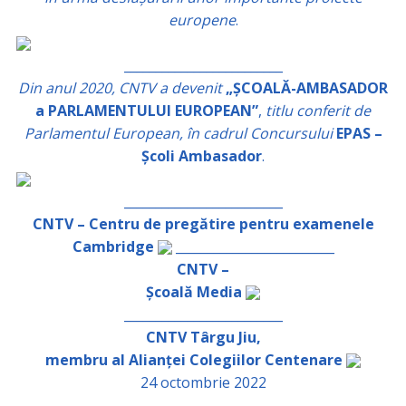
europene
.
_________________________
Din anul 2020, CNTV a devenit
„ȘCOALĂ-AMBASADOR
a PARLAMENTULUI EUROPEAN”
,
titlu conferit de
Parlamentul European, în cadrul Concursului
EPAS –
Școli Ambasador
.
_________________________
CNTV – Centru de pregătire pentru examenele
Cambridge
_________________________
CNTV –
Școală Media
_________________________
CNTV Târgu Jiu,
membru al Alianței Colegiilor Centenare
24 octombrie 2022
_________________________