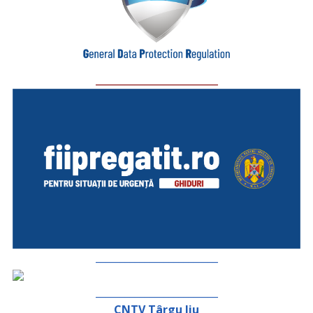
_________________________
_________________________
_________________________
CNTV Târgu Jiu