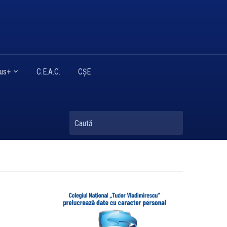
mus+
C.E.A.C.
CȘE
Caută