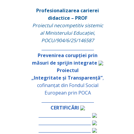
Profesionalizarea carierei
didactice – PROF
Proiectul necompetitiv sistemic
al Ministerului Educației,
POCU/904/6/25/146587
_________________________
Prevenirea corupției prin
măsuri de sprijin integrate
Proiectul
„Integritate și Transparență”
,
cofinanțat din Fondul Social
European prin POCA
_________________________
CERTIFICĂRI
_________________________
_________________________
_________________________