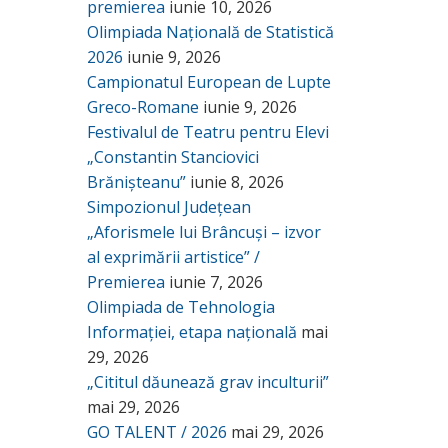
premierea
iunie 10, 2026
Olimpiada Națională de Statistică
2026
iunie 9, 2026
Campionatul European de Lupte
Greco-Romane
iunie 9, 2026
Festivalul de Teatru pentru Elevi
„Constantin Stanciovici
Brănișteanu”
iunie 8, 2026
Simpozionul Județean
„Aforismele lui Brâncuși – izvor
al exprimării artistice” /
Premierea
iunie 7, 2026
Olimpiada de Tehnologia
Informației, etapa națională
mai
29, 2026
„Cititul dăunează grav inculturii”
mai 29, 2026
GO TALENT / 2026
mai 29, 2026