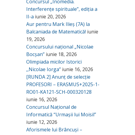
Concursul „Inomedia.
Interferențe spirituale”, ediția a
II-a
iunie 20, 2026
Aur pentru Mark Ilieș (7A) la
Balcaniada de Matematică!
iunie
19, 2026
Concursului național „Nicolae
Bocșan”
iunie 18, 2026
Olimpiada micilor Istorici
,,Nicolae Iorga”
iunie 16, 2026
[RUNDA 2] Anunț de selecție
PROFESORI – ERASMUS+2025-1-
RO01-KA121-SCH-000320128
iunie 16, 2026
Concursul Național de
Informatică “Urmașii lui Moisil”
iunie 12, 2026
Aforismele lui Brâncuși –