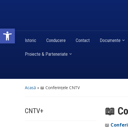
Deschide bara de unelte
Istoric
Conducere
Contact
Documente
Proiecte & Parteneriate
Acasă
»
📖 Conferințele CNTV
📖 Co
CNTV+
📖
Confer