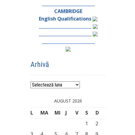
_________________________
CAMBRIDGE
English Qualifications
_________________________
_________________________
_________________________
Arhivă
Arhivă
AUGUST 2026
L
MA
MI
J
V
S
D
1
2
3
4
5
6
7
8
9