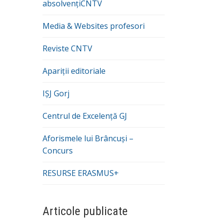
absolvențiCNTV
Media & Websites profesori
Reviste CNTV
Apariții editoriale
IȘJ Gorj
Centrul de Excelență GJ
Aforismele lui Brâncuși –
Concurs
RESURSE ERASMUS+
Articole publicate