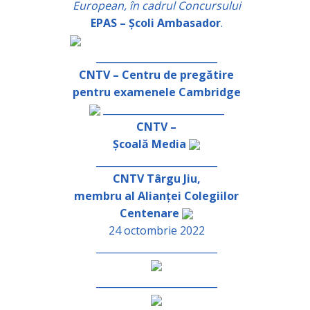
European, în cadrul Concursului
EPAS – Școli Ambasador
.
_________________________
CNTV – Centru de pregătire
pentru examenele Cambridge
_________________________
CNTV –
Școală Media
_________________________
CNTV Târgu Jiu,
membru al Alianței Colegiilor
Centenare
24 octombrie 2022
_________________________
_________________________