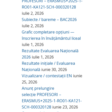
PROFESORI – ERASMUS+2025-1-
RO01-KA121-SCH-000320128
iulie 2, 2026
Subiecte / bareme – BAC2026
iulie 2, 2026
Grafic completare opțiuni —
înscrierea în învățământul liceal
iulie 1, 2026
Rezultate Evaluarea Națională
2026
iulie 1, 2026
Rezultate inițiale / Evaluarea
Națională
iunie 30, 2026
Vizualizare / contestații EN
iunie
25, 2026
Anunț prelungire
selecție PROFESORI –
ERASMUS+2025-1-RO01-KA121-
SCH-000320128
iunie 23, 2026