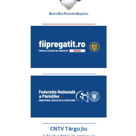
_________________________
_________________________
_________________________
CNTV Târgu Jiu