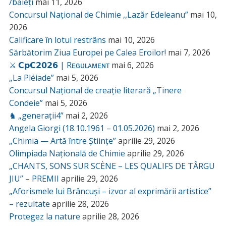
/băieți
mai 11, 2026
Concursul Național de Chimie ,,Lazăr Edeleanu”
mai 10,
2026
Calificare în lotul restrâns
mai 10, 2026
Sărbătorim Ziua Europei pe Calea Eroilor!
mai 7, 2026
⚔️ 𝗖𝗽𝗖𝟮𝟬𝟮𝟲 | Rᴇɢᴜʟᴀᴍᴇɴᴛ
mai 6, 2026
„La Pléiade”
mai 5, 2026
Concursul Național de creație literară „Tinere
Condeie”
mai 5, 2026
♞ „generații4”
mai 2, 2026
Angela Giorgi (18.10.1961 – 01.05.2026)
mai 2, 2026
„Chimia — Artă între Științe”
aprilie 29, 2026
Olimpiada Națională de Chimie
aprilie 29, 2026
„CHANTS, SONS SUR SCÈNE – LES QUALIFS DE TÂRGU
JIU” – PREMII
aprilie 29, 2026
„Aforismele lui Brâncuși – izvor al exprimării artistice”
– rezultate
aprilie 28, 2026
Protegez la nature
aprilie 28, 2026