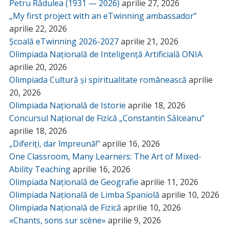
Petru Rădulea (1931 — 2026)
aprilie 27, 2026
„My first project with an eTwinning ambassador”
aprilie 22, 2026
Școală eTwinning 2026-2027
aprilie 21, 2026
Olimpiada Națională de Inteligență Artificială ONIA
aprilie 20, 2026
Olimpiada Cultură și spiritualitate românească
aprilie
20, 2026
Olimpiada Națională de Istorie
aprilie 18, 2026
Concursul Național de Fizică „Constantin Sălceanu”
aprilie 18, 2026
„Diferiți, dar împreună!”
aprilie 16, 2026
One Classroom, Many Learners: The Art of Mixed-
Ability Teaching
aprilie 16, 2026
Olimpiada Națională de Geografie
aprilie 11, 2026
Olimpiada Națională de Limba Spaniolă
aprilie 10, 2026
Olimpiada Națională de Fizică
aprilie 10, 2026
«Chants, sons sur scène»
aprilie 9, 2026