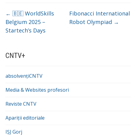
←
🇧🇪 WorldSkills
Fibonacci International
Belgium 2025 –
Robot Olympiad
→
Startech’s Days
CNTV+
absolvențiCNTV
Media & Websites profesori
Reviste CNTV
Apariții editoriale
IȘJ Gorj