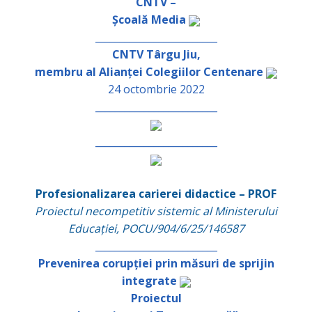
CNTV –
Școală Media
_________________________
CNTV Târgu Jiu,
membru al Alianței Colegiilor Centenare
24 octombrie 2022
_________________________
_________________________
Profesionalizarea carierei didactice – PROF
Proiectul necompetitiv sistemic al Ministerului
Educației, POCU/904/6/25/146587
_________________________
Prevenirea corupției prin măsuri de sprijin
integrate
Proiectul