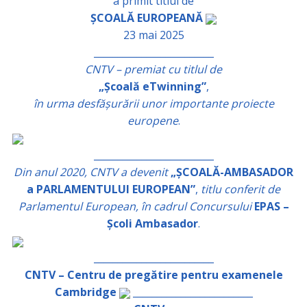
a primit titlul de
ȘCOALĂ EUROPEANĂ
23 mai 2025
_________________________
CNTV – premiat cu titlul de
„Școală eTwinning”
,
în urma desfășurării unor importante proiecte
europene
.
_________________________
Din anul 2020, CNTV a devenit
„ȘCOALĂ-AMBASADOR
a PARLAMENTULUI EUROPEAN”
,
titlu conferit de
Parlamentul European, în cadrul Concursului
EPAS –
Școli Ambasador
.
_________________________
CNTV – Centru de pregătire pentru examenele
Cambridge
_________________________