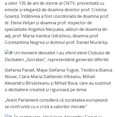
a celor 135 de ani de istorie ai CNTV, prezentată cu
emoție și eleganță de doamna director prof. Cristina
Goanță. Întâlnirea a fost coordonată de doamna prof.
dr. Elena Velțan și doamna prof. inspector de
specialitate Angelica Necșulea, alături de doamna dir.
adj. prof. Maria-Vasilica Udriștioiu, doamna prof.
Constantina Negrea și domnul prof. Daniel Murăriţa.
Un moment deosebit l-au oferit elevii Clubului de
Dezbateri „Socrates”, reprezentând generații diferite:
Ștefania Panait, Maya-Ștefania Țogoe, Teodora-Bianca
Novac, Clara-Maria Daštevski-Vîlceanu, Mihail-
Alexandru Bîrsășteanu și Mihail Boca, care au susținut
o dezbatere creativă și riguroasă pe tema:
„Acest Parlament consideră că societatea europeană
se confruntă cu o criză a valorilor morale.”
În continuare, elevii Ioan-Alexandru Gorun și