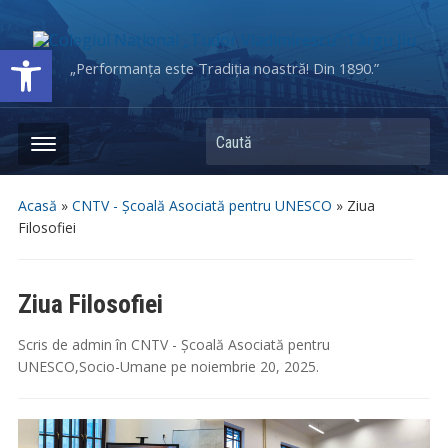
Deschide bara de unelte
„Performanța este Tradiția noastră! Din 1890.”
Caută
Acasă
»
CNTV - Școală Asociată pentru UNESCO
»
Ziua
Filosofiei
Ziua Filosofiei
Scris de
admin
în
CNTV - Școală Asociată pentru
UNESCO
,
Socio-Umane
pe
noiembrie 20, 2025
.