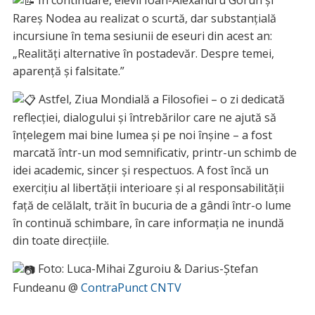
Rareș Nodea au realizat o scurtă, dar substanțială
incursiune în tema sesiunii de eseuri din acest an:
„Realități alternative în postadevăr. Despre temei,
aparență și falsitate.”
Astfel, Ziua Mondială a Filosofiei – o zi dedicată
reflecției, dialogului și întrebărilor care ne ajută să
înțelegem mai bine lumea și pe noi înșine – a fost
marcată într-un mod semnificativ, printr-un schimb de
idei academic, sincer și respectuos. A fost încă un
exercițiu al libertății interioare și al responsabilității
față de celălalt, trăit în bucuria de a gândi într-o lume
în continuă schimbare, în care informația ne inundă
din toate direcțiile.
Foto: Luca-Mihai Zguroiu & Darius-Ștefan
Fundeanu @
ContraPunct CNTV