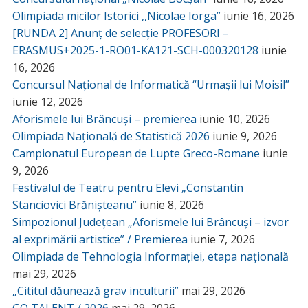
Olimpiada micilor Istorici ,,Nicolae Iorga”
iunie 16, 2026
[RUNDA 2] Anunț de selecție PROFESORI –
ERASMUS+2025-1-RO01-KA121-SCH-000320128
iunie
16, 2026
Concursul Național de Informatică “Urmașii lui Moisil”
iunie 12, 2026
Aforismele lui Brâncuși – premierea
iunie 10, 2026
Olimpiada Națională de Statistică 2026
iunie 9, 2026
Campionatul European de Lupte Greco-Romane
iunie
9, 2026
Festivalul de Teatru pentru Elevi „Constantin
Stanciovici Brănișteanu”
iunie 8, 2026
Simpozionul Județean „Aforismele lui Brâncuși – izvor
al exprimării artistice” / Premierea
iunie 7, 2026
Olimpiada de Tehnologia Informației, etapa națională
mai 29, 2026
„Cititul dăunează grav inculturii”
mai 29, 2026
GO TALENT / 2026
mai 29, 2026