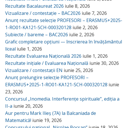
Rezultate Bacalaureat 2026
iulie 8, 2026
Vizualizare / contestație – BAC2026
iulie 7, 2026
Anunț rezultate selecție PROFESORI – ERASMUS+2025-
1-RO01-KA121-SCH-000320128
iulie 2, 2026
Subiecte / bareme – BAC2026
iulie 2, 2026
Grafic completare opțiuni — înscrierea în învățământul
liceal
iulie 1, 2026
Rezultate Evaluarea Națională 2026
iulie 1, 2026
Rezultate inițiale / Evaluarea Națională
iunie 30, 2026
Vizualizare / contestații EN
iunie 25, 2026
Anunț prelungire selecție PROFESORI –
ERASMUS+2025-1-RO01-KA121-SCH-000320128
iunie
23, 2026
Concursul „Inomedia. Interferențe spirituale”, ediția a
II-a
iunie 20, 2026
Aur pentru Mark Ilieș (7A) la Balcaniada de
Matematică!
iunie 19, 2026
Concursului național „Nicolae Bocșan”
iunie 18, 2026