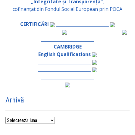
„Integritate și Transparență”
,
cofinanțat din Fondul Social European prin POCA
_________________________
CERTIFICĂRI
_________________________
_________________________
_________________________
_________________________
CAMBRIDGE
English Qualifications
_________________________
_________________________
_________________________
Arhivă
Arhivă