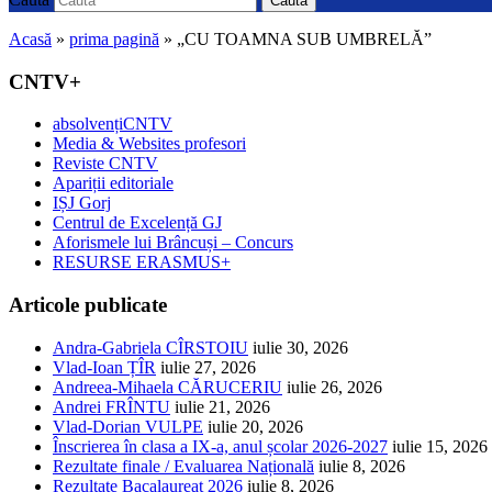
Caută
Acasă
»
prima pagină
»
„CU TOAMNA SUB UMBRELĂ”
CNTV+
absolvențiCNTV
Media & Websites profesori
Reviste CNTV
Apariții editoriale
IȘJ Gorj
Centrul de Excelență GJ
Aforismele lui Brâncuși – Concurs
RESURSE ERASMUS+
Articole publicate
Andra-Gabriela CÎRSTOIU
iulie 30, 2026
Vlad-Ioan ȚÎR
iulie 27, 2026
Andreea-Mihaela CĂRUCERIU
iulie 26, 2026
Andrei FRÎNTU
iulie 21, 2026
Vlad-Dorian VULPE
iulie 20, 2026
Înscrierea în clasa a IX-a, anul școlar 2026-2027
iulie 15, 2026
Rezultate finale / Evaluarea Națională
iulie 8, 2026
Rezultate Bacalaureat 2026
iulie 8, 2026