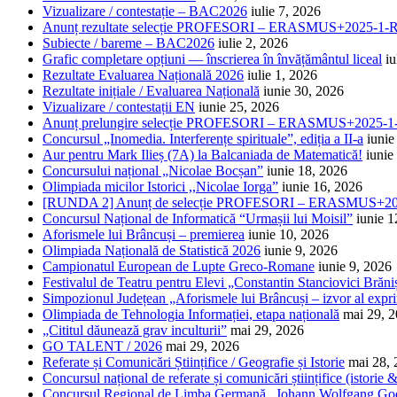
Vizualizare / contestație – BAC2026
iulie 7, 2026
Anunț rezultate selecție PROFESORI – ERASMUS+2025-
Subiecte / bareme – BAC2026
iulie 2, 2026
Grafic completare opțiuni — înscrierea în învățământul liceal
iu
Rezultate Evaluarea Națională 2026
iulie 1, 2026
Rezultate inițiale / Evaluarea Națională
iunie 30, 2026
Vizualizare / contestații EN
iunie 25, 2026
Anunț prelungire selecție PROFESORI – ERASMUS+2025
Concursul „Inomedia. Interferențe spirituale”, ediția a II-a
iunie
Aur pentru Mark Ilieș (7A) la Balcaniada de Matematică!
iunie
Concursului național „Nicolae Bocșan”
iunie 18, 2026
Olimpiada micilor Istorici ,,Nicolae Iorga”
iunie 16, 2026
[RUNDA 2] Anunț de selecție PROFESORI – ERASMUS+2
Concursul Național de Informatică “Urmașii lui Moisil”
iunie 1
Aforismele lui Brâncuși – premierea
iunie 10, 2026
Olimpiada Națională de Statistică 2026
iunie 9, 2026
Campionatul European de Lupte Greco-Romane
iunie 9, 2026
Festivalul de Teatru pentru Elevi „Constantin Stanciovici Brăni
Simpozionul Județean „Aforismele lui Brâncuși – izvor al exprim
Olimpiada de Tehnologia Informației, etapa națională
mai 29, 
„Cititul dăunează grav inculturii”
mai 29, 2026
GO TALENT / 2026
mai 29, 2026
Referate și Comunicări Științifice / Geografie și Istorie
mai 28,
Concursul național de referate și comunicări științifice (istorie
Concursul Regional de Limba Germană „Johann Wolfgang Go