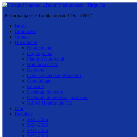
„Performanța este Tradiția noastră! Din 1890.”
Istoric
Conducere
Contact
Documente
Regulamente
Organigrama
Planuri | Autorizații
Hotărâri ale CA
Rapoarte
Comisii | Decizii | Proceduri
Contabilitate
Educativ
Declarații de avere
Declarații de interese | profesori
Arhivă Hotărâri ale CA
Orar
Rezultate
2025-2026
2024-2025
2023-2024
2022-2023