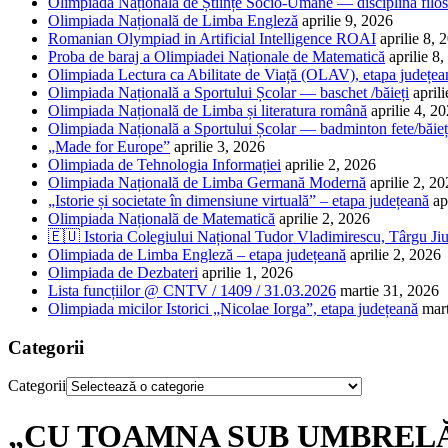
Olimpiada Națională de Științe Socio-Umane — disciplina filos
Olimpiada Națională de Limba Engleză
aprilie 9, 2026
Romanian Olympiad in Artificial Intelligence ROAI
aprilie 8, 
Proba de baraj a Olimpiadei Naționale de Matematică
aprilie 8
Olimpiada Lectura ca Abilitate de Viață (OLAV), etapa județea
Olimpiada Națională a Sportului Școlar — baschet /băieți
april
Olimpiada Națională de Limba și literatura română
aprilie 4, 2
Olimpiada Națională a Sportului Școlar — badminton fete/băieț
„Made for Europe”
aprilie 3, 2026
Olimpiada de Tehnologia Informației
aprilie 2, 2026
Olimpiada Națională de Limba Germană Modernă
aprilie 2, 2
„Istorie și societate în dimensiune virtuală” – etapa județeană
ap
Olimpiada Națională de Matematică
aprilie 2, 2026
🇪🇺 Istoria Colegiului Național Tudor Vladimirescu, Târgu Jiu
Olimpiada de Limba Engleză – etapa județeană
aprilie 2, 2026
Olimpiada de Dezbateri
aprilie 1, 2026
Lista funcțiilor @ CNTV / 1409 / 31.03.2026
martie 31, 2026
Olimpiada micilor Istorici „Nicolae Iorga”, etapa județeană
mar
Categorii
Categorii
„CU TOAMNA SUB UMBREL