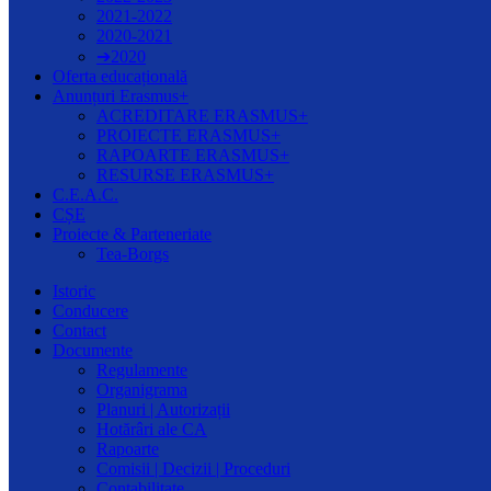
2021-2022
2020-2021
➔2020
Oferta educațională
Anunțuri Erasmus+
ACREDITARE ERASMUS+
PROIECTE ERASMUS+
RAPOARTE ERASMUS+
RESURSE ERASMUS+
C.E.A.C.
CȘE
Proiecte & Parteneriate
Tea-Borgs
Istoric
Conducere
Contact
Documente
Regulamente
Organigrama
Planuri | Autorizații
Hotărâri ale CA
Rapoarte
Comisii | Decizii | Proceduri
Contabilitate