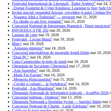
Festivalul Internațional de Literatură „Tudor Arghezi”
mai 24, 
„Digital Footprint & Cyber Kindness: Learning to Stay Safe O
Invitat special: renumitul fizician, cercetător și autor Cristian Pr
„Noaptea Albă a Tudorului” — program
mai 21, 2026
„Eu rămân ce-am fost: romantic”
mai 21, 2026
Concursul Național de Interpretare Pianistică „Tineri muzicieni
INFOEDUCAȚIE 202
mai 20, 2026
Lansare de carte
mai 19, 2026
Festivalul „Lucian Blaga”
mai 19, 2026
Mate+
mai 18, 2026
,,Armonia științelor”
mai 18, 2026
Concursul interjudețean de geografie Ioniță Ichim
mai 18, 2026
“Dual PC”
mai 18, 2026
Cupa Campionilor la tenis de masă
mai 18, 2026
Olimpiada de Securitate Cibernetică
mai 17, 2026
„Arta Sunetelor”
mai 16, 2026
„Made For Europe”
mai 16, 2026
„Memoria Holocaustului”
mai 15, 2026
„Cuvânt și culoare… la Ștefulescu”
mai 14, 2026
Festivalul „Ana Blandiana”
mai 14, 2026
Olimpiada Națională de Informatică Aplicată – AcadNet 2026
Concursul județean „Orpheus”
mai 12, 2026
Olimpiada Națională a Sportului Școlar — baschet /băieți
mai 1
Concursul Național de Chimie ,,Lazăr Edeleanu”
mai 10, 2026
Calificare în lotul restrâns
mai 10, 2026