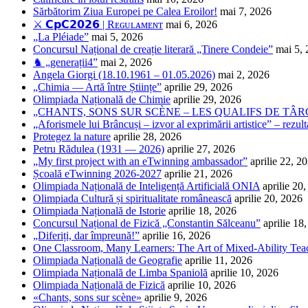
Sărbătorim Ziua Europei pe Calea Eroilor!
mai 7, 2026
⚔️ 𝗖𝗽𝗖𝟮𝟬𝟮𝟲 | Rᴇɢᴜʟᴀᴍᴇɴᴛ
mai 6, 2026
„La Pléiade”
mai 5, 2026
Concursul Național de creație literară „Tinere Condeie”
mai 5,
♞ „generații4”
mai 2, 2026
Angela Giorgi (18.10.1961 – 01.05.2026)
mai 2, 2026
„Chimia — Artă între Științe”
aprilie 29, 2026
Olimpiada Națională de Chimie
aprilie 29, 2026
„CHANTS, SONS SUR SCÈNE – LES QUALIFS DE TÂRG
„Aforismele lui Brâncuși – izvor al exprimării artistice” – rezult
Protegez la nature
aprilie 28, 2026
Petru Rădulea (1931 — 2026)
aprilie 27, 2026
„My first project with an eTwinning ambassador”
aprilie 22, 2
Școală eTwinning 2026-2027
aprilie 21, 2026
Olimpiada Națională de Inteligență Artificială ONIA
aprilie 20
Olimpiada Cultură și spiritualitate românească
aprilie 20, 2026
Olimpiada Națională de Istorie
aprilie 18, 2026
Concursul Național de Fizică „Constantin Sălceanu”
aprilie 18
„Diferiți, dar împreună!”
aprilie 16, 2026
One Classroom, Many Learners: The Art of Mixed-Ability Tea
Olimpiada Națională de Geografie
aprilie 11, 2026
Olimpiada Națională de Limba Spaniolă
aprilie 10, 2026
Olimpiada Națională de Fizică
aprilie 10, 2026
«Chants, sons sur scène»
aprilie 9, 2026