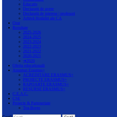
Educativ
Declarații de avere
Declarații de interese | profesori
Arhivă Hotărâri ale CA
Orar
Rezultate
2025-2026
2024-2025
2023-2024
2022-2023
2021-2022
2020-2021
➔2020
Oferta educațională
Anunțuri Erasmus+
ACREDITARE ERASMUS+
PROIECTE ERASMUS+
RAPOARTE ERASMUS+
RESURSE ERASMUS+
C.E.A.C.
CȘE
Proiecte & Parteneriate
Tea-Borgs
Caută