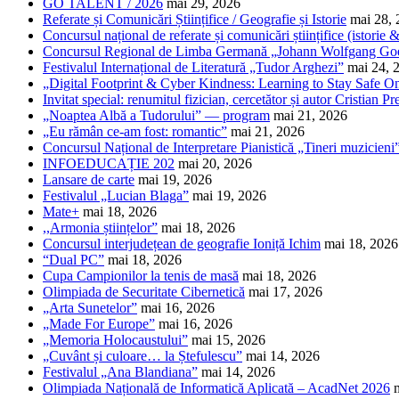
GO TALENT / 2026
mai 29, 2026
Referate și Comunicări Științifice / Geografie și Istorie
mai 28,
Concursul național de referate și comunicări științifice (istorie
Concursul Regional de Limba Germană „Johann Wolfgang Go
Festivalul Internațional de Literatură „Tudor Arghezi”
mai 24, 
„Digital Footprint & Cyber Kindness: Learning to Stay Safe O
Invitat special: renumitul fizician, cercetător și autor Cristian Pr
„Noaptea Albă a Tudorului” — program
mai 21, 2026
„Eu rămân ce-am fost: romantic”
mai 21, 2026
Concursul Național de Interpretare Pianistică „Tineri muzicieni
INFOEDUCAȚIE 202
mai 20, 2026
Lansare de carte
mai 19, 2026
Festivalul „Lucian Blaga”
mai 19, 2026
Mate+
mai 18, 2026
,,Armonia științelor”
mai 18, 2026
Concursul interjudețean de geografie Ioniță Ichim
mai 18, 2026
“Dual PC”
mai 18, 2026
Cupa Campionilor la tenis de masă
mai 18, 2026
Olimpiada de Securitate Cibernetică
mai 17, 2026
„Arta Sunetelor”
mai 16, 2026
„Made For Europe”
mai 16, 2026
„Memoria Holocaustului”
mai 15, 2026
„Cuvânt și culoare… la Ștefulescu”
mai 14, 2026
Festivalul „Ana Blandiana”
mai 14, 2026
Olimpiada Națională de Informatică Aplicată – AcadNet 2026