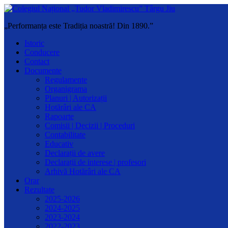
„Performanța este Tradiția noastră! Din 1890.”
Istoric
Conducere
Contact
Documente
Regulamente
Organigrama
Planuri | Autorizații
Hotărâri ale CA
Rapoarte
Comisii | Decizii | Proceduri
Contabilitate
Educativ
Declarații de avere
Declarații de interese | profesori
Arhivă Hotărâri ale CA
Orar
Rezultate
2025-2026
2024-2025
2023-2024
2022-2023