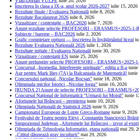
Vlad-Dorian VULPE
iulie 20, 2026
Înscrierea în clasa a IX-a, anul școlar 2026-2027
iulie 15, 2026
Rezultate finale / Evaluarea Națională
iulie 8, 2026
Rezultate Bacalaureat 2026
iulie 8, 2026
Vizualizare / contestație – BAC2026
iulie 7, 2026
Anunț rezultate selecție PROFESORI – ERASMUS+2025-
Subiecte / bareme – BAC2026
iulie 2, 2026
Grafic completare opțiuni — înscrierea în învățământul liceal
iu
Rezultate Evaluarea Națională 2026
iulie 1, 2026
Rezultate inițiale / Evaluarea Națională
iunie 30, 2026
Vizualizare / contestații EN
iunie 25, 2026
Anunț prelungire selecție PROFESORI – ERASMUS+2025
Concursul „Inomedia. Interferențe spirituale”, ediția a II-a
iunie
Aur pentru Mark Ilieș (7A) la Balcaniada de Matematică!
iunie
Concursului național „Nicolae Bocșan”
iunie 18, 2026
Olimpiada micilor Istorici ,,Nicolae Iorga”
iunie 16, 2026
[RUNDA 2] Anunț de selecție PROFESORI – ERASMUS+2
Concursul Național de Informatică “Urmașii lui Moisil”
iunie 1
Aforismele lui Brâncuși – premierea
iunie 10, 2026
Olimpiada Națională de Statistică 2026
iunie 9, 2026
Campionatul European de Lupte Greco-Romane
iunie 9, 2026
Festivalul de Teatru pentru Elevi „Constantin Stanciovici Brăni
Simpozionul Județean „Aforismele lui Brâncuși – izvor al exprim
Olimpiada de Tehnologia Informației, etapa națională
mai 29, 
„Cititul dăunează grav inculturii”
mai 29, 2026