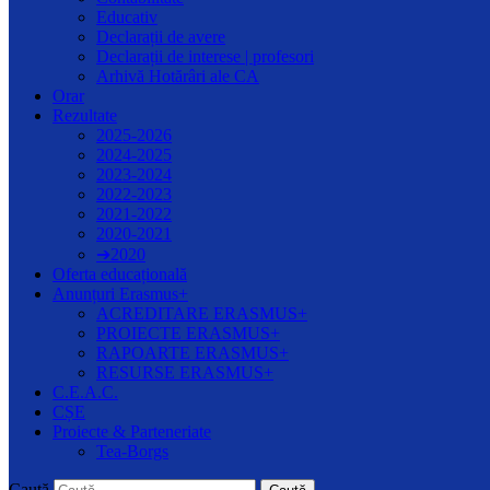
Educativ
Declarații de avere
Declarații de interese | profesori
Arhivă Hotărâri ale CA
Orar
Rezultate
2025-2026
2024-2025
2023-2024
2022-2023
2021-2022
2020-2021
➔2020
Oferta educațională
Anunțuri Erasmus+
ACREDITARE ERASMUS+
PROIECTE ERASMUS+
RAPOARTE ERASMUS+
RESURSE ERASMUS+
C.E.A.C.
CȘE
Proiecte & Parteneriate
Tea-Borgs
Caută