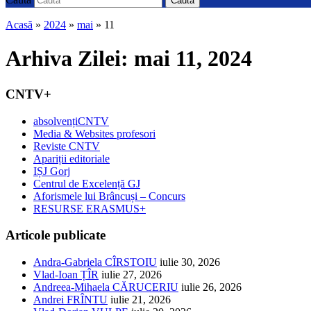
Caută
Acasă
»
2024
»
mai
»
11
Arhiva Zilei:
mai 11, 2024
CNTV+
absolvențiCNTV
Media & Websites profesori
Reviste CNTV
Apariții editoriale
IȘJ Gorj
Centrul de Excelență GJ
Aforismele lui Brâncuși – Concurs
RESURSE ERASMUS+
Articole publicate
Andra-Gabriela CÎRSTOIU
iulie 30, 2026
Vlad-Ioan ȚÎR
iulie 27, 2026
Andreea-Mihaela CĂRUCERIU
iulie 26, 2026
Andrei FRÎNTU
iulie 21, 2026