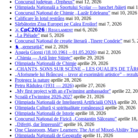
Concursul județean „Orpheus”
mai 12, 2026
Olimpiada Națională a Sportului Școlar — baschet /băieți
mai 1
Concursul Național de Chimie ,,Lazăr Edeleanu”
mai 10, 2026
Calificare în lotul restrâns
mai 10, 2026
Sărbătorim Ziua Europei pe Calea Eroilor!
mai 7, 2026
⚔️ 𝗖𝗽𝗖𝟮𝟬𝟮𝟲 | Rᴇɢᴜʟᴀᴍᴇɴᴛ
mai 6, 2026
„La Pléiade”
mai 5, 2026
Concursul Național de creație literară „Tinere Condeie”
mai 5,
♞ „generații4”
mai 2, 2026
Angela Giorgi (18.10.1961 – 01.05.2026)
mai 2, 2026
„Chimia — Artă între Științe”
aprilie 29, 2026
Olimpiada Națională de Chimie
aprilie 29, 2026
„CHANTS, SONS SUR SCÈNE – LES QUALIFS DE TÂRG
„Aforismele lui Brâncuși – izvor al exprimării artistice” – rezult
Protegez la nature
aprilie 28, 2026
Petru Rădulea (1931 — 2026)
aprilie 27, 2026
„My first project with an eTwinning ambassador”
aprilie 22, 2
Școală eTwinning 2026-2027
aprilie 21, 2026
Olimpiada Națională de Inteligență Artificială ONIA
aprilie 20
Olimpiada Cultură și spiritualitate românească
aprilie 20, 2026
Olimpiada Națională de Istorie
aprilie 18, 2026
Concursul Național de Fizică „Constantin Sălceanu”
aprilie 18
„Diferiți, dar împreună!”
aprilie 16, 2026
One Classroom, Many Learners: The Art of Mixed-Ability Tea
Olimpiada Națională de Geografie
aprilie 11, 2026