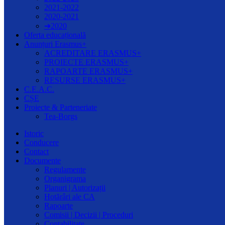
2021-2022
2020-2021
➔2020
Oferta educațională
Anunțuri Erasmus+
ACREDITARE ERASMUS+
PROIECTE ERASMUS+
RAPOARTE ERASMUS+
RESURSE ERASMUS+
C.E.A.C.
CȘE
Proiecte & Parteneriate
Tea-Borgs
Istoric
Conducere
Contact
Documente
Regulamente
Organigrama
Planuri | Autorizații
Hotărâri ale CA
Rapoarte
Comisii | Decizii | Proceduri
Contabilitate