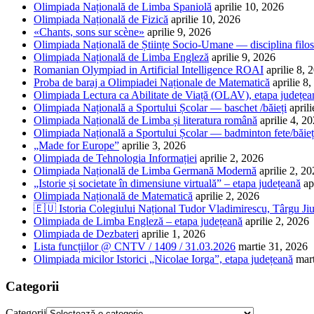
Olimpiada Națională de Limba Spaniolă
aprilie 10, 2026
Olimpiada Națională de Fizică
aprilie 10, 2026
«Chants, sons sur scène»
aprilie 9, 2026
Olimpiada Națională de Științe Socio-Umane — disciplina filos
Olimpiada Națională de Limba Engleză
aprilie 9, 2026
Romanian Olympiad in Artificial Intelligence ROAI
aprilie 8, 
Proba de baraj a Olimpiadei Naționale de Matematică
aprilie 8
Olimpiada Lectura ca Abilitate de Viață (OLAV), etapa județea
Olimpiada Națională a Sportului Școlar — baschet /băieți
april
Olimpiada Națională de Limba și literatura română
aprilie 4, 2
Olimpiada Națională a Sportului Școlar — badminton fete/băieț
„Made for Europe”
aprilie 3, 2026
Olimpiada de Tehnologia Informației
aprilie 2, 2026
Olimpiada Națională de Limba Germană Modernă
aprilie 2, 2
„Istorie și societate în dimensiune virtuală” – etapa județeană
ap
Olimpiada Națională de Matematică
aprilie 2, 2026
🇪🇺 Istoria Colegiului Național Tudor Vladimirescu, Târgu Jiu
Olimpiada de Limba Engleză – etapa județeană
aprilie 2, 2026
Olimpiada de Dezbateri
aprilie 1, 2026
Lista funcțiilor @ CNTV / 1409 / 31.03.2026
martie 31, 2026
Olimpiada micilor Istorici „Nicolae Iorga”, etapa județeană
mar
Categorii
Categorii