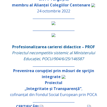
membru al Alianței Colegiilor Centenare
24 octombrie 2022
_________________________
_________________________
Profesionalizarea carierei didactice – PROF
Proiectul necompetitiv sistemic al Ministerului
Educației, POCU/904/6/25/146587
_________________________
Prevenirea corupției prin măsuri de sprijin
integrate
Proiectul
„Integritate și Transparență”
,
cofinanțat din Fondul Social European prin POCA
_________________________
CERTIFICĂRI
_________________________