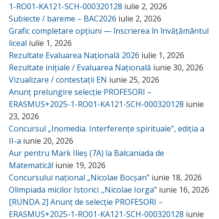
1-RO01-KA121-SCH-000320128
iulie 2, 2026
Subiecte / bareme – BAC2026
iulie 2, 2026
Grafic completare opțiuni — înscrierea în învățământul
liceal
iulie 1, 2026
Rezultate Evaluarea Națională 2026
iulie 1, 2026
Rezultate inițiale / Evaluarea Națională
iunie 30, 2026
Vizualizare / contestații EN
iunie 25, 2026
Anunț prelungire selecție PROFESORI –
ERASMUS+2025-1-RO01-KA121-SCH-000320128
iunie
23, 2026
Concursul „Inomedia. Interferențe spirituale”, ediția a
II-a
iunie 20, 2026
Aur pentru Mark Ilieș (7A) la Balcaniada de
Matematică!
iunie 19, 2026
Concursului național „Nicolae Bocșan”
iunie 18, 2026
Olimpiada micilor Istorici ,,Nicolae Iorga”
iunie 16, 2026
[RUNDA 2] Anunț de selecție PROFESORI –
ERASMUS+2025-1-RO01-KA121-SCH-000320128
iunie