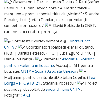
Clasament: 1. Darius Lucian Tiloiu / 2. Raul Ștefan
Panduru / 3. Ioan David Sbora / 4. Mario Stancu –
mențiune – premiu special, titlul de „victimă” / 5. Andrei
Panait și Luis Ștefan Damian, mereu premianții
competițiilor noastre /
. David Bobic, de la CNET,
care ne-a bucurat cu prezența
SoftMaster: vortex.dementia @
ContraPunct
CNTV
/
Coordonatori competiție: Mario Stancu
(10B) | Darius Petrescu (11C) | Luca Zguroiu (11C) |
Daniel Murărița /
Parteneri:
Asociația Excelsior
pentru Excelență în Educație
, Asociația IMT pentru
Educație,
CNTV – Școală Asociată Unesco
/
Mulțumim pentru printurile 3D: Ștefan Copilău (
Tea-
Borgs – FTC #19121
), Ștefania Popescu /
Proiect
susținut și dezvoltat de
Socio-Umane CNTV
/
Fotografii:
AICI
__________________________