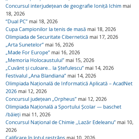
Concursul interjudețean de geografie Ioniță Ichim
mai
18, 2026
“Dual PC”
mai 18, 2026
Cupa Campionilor la tenis de masă
mai 18, 2026
Olimpiada de Securitate Cibernetică
mai 17, 2026
„Arta Sunetelor”
mai 16, 2026
„Made For Europe”
mai 16, 2026
„Memoria Holocaustului”
mai 15, 2026
„Cuvânt și culoare… la Ștefulescu”
mai 14, 2026
Festivalul „Ana Blandiana”
mai 14, 2026
Olimpiada Națională de Informatică Aplicată – AcadNet
2026
mai 12, 2026
Concursul județean „Orpheus”
mai 12, 2026
Olimpiada Națională a Sportului Școlar — baschet
/băieți
mai 11, 2026
Concursul Național de Chimie ,,Lazăr Edeleanu”
mai 10,
2026
Calificare în lotul restrâns
mai 10, 2026