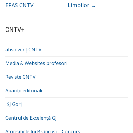
EPAS CNTV
Limbilor
→
CNTV+
absolvențiCNTV
Media & Websites profesori
Reviste CNTV
Apariții editoriale
IȘJ Gorj
Centrul de Excelență GJ
Aforismele lui Brâncuși – Concurs