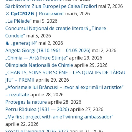
Sărbătorim Ziua Europei pe Calea Eroilor!
mai 7, 2026
⚔️ 𝗖𝗽𝗖𝟮𝟬𝟮𝟲 | Rᴇɢᴜʟᴀᴍᴇɴᴛ
mai 6, 2026
„La Pléiade”
mai 5, 2026
Concursul Național de creație literară „Tinere
Condeie”
mai 5, 2026
♞ „generații4”
mai 2, 2026
Angela Giorgi (18.10.1961 – 01.05.2026)
mai 2, 2026
„Chimia — Artă între Științe”
aprilie 29, 2026
Olimpiada Națională de Chimie
aprilie 29, 2026
„CHANTS, SONS SUR SCÈNE – LES QUALIFS DE TÂRGU
JIU” – PREMII
aprilie 29, 2026
„Aforismele lui Brâncuși – izvor al exprimării artistice”
– rezultate
aprilie 28, 2026
Protegez la nature
aprilie 28, 2026
Petru Rădulea (1931 — 2026)
aprilie 27, 2026
„My first project with an eTwinning ambassador”
aprilie 22, 2026
Școală eTwinning 2026-2027
aprilie 21, 2026