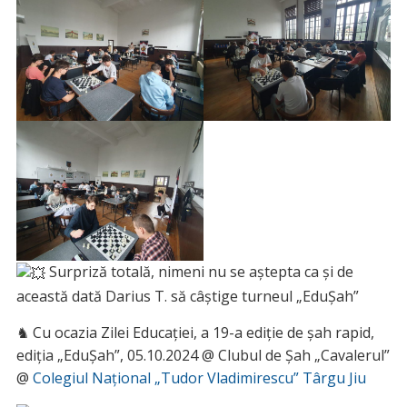
Surpriză totală, nimeni nu se aștepta ca și de
această dată Darius T. să câștige turneul „EduȘah”
♞ Cu ocazia Zilei Educației, a 19-a ediție de șah rapid,
ediția „EduȘah”, 05.10.2024 @ Clubul de Șah „Cavalerul”
@
Colegiul Național „Tudor Vladimirescu” Târgu Jiu