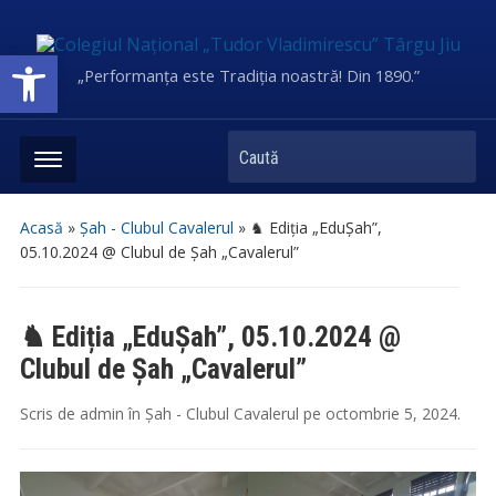
Deschide bara de unelte
„Performanța este Tradiția noastră! Din 1890.”
Caută
Acasă
»
Șah - Clubul Cavalerul
»
♞ Ediția „EduȘah”,
05.10.2024 @ Clubul de Șah „Cavalerul”
♞ Ediția „EduȘah”, 05.10.2024 @
Clubul de Șah „Cavalerul”
Scris de
admin
în
Șah - Clubul Cavalerul
pe
octombrie 5, 2024
.