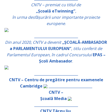
CNTV – premiat cu titlul de
„Școală eTwinning”
,
în urma desfășurării unor importante proiecte
europene
.
_________________________
Din anul 2020, CNTV a devenit
„ȘCOALĂ-AMBASADOR
a PARLAMENTULUI EUROPEAN”
,
titlu conferit de
Parlamentul European, în cadrul Concursului
EPAS –
Școli Ambasador
.
_________________________
CNTV – Centru de pregătire pentru examenele
Cambridge
_________________________
CNTV –
Școală Media
_________________________
CNTV Târgu Jiu,