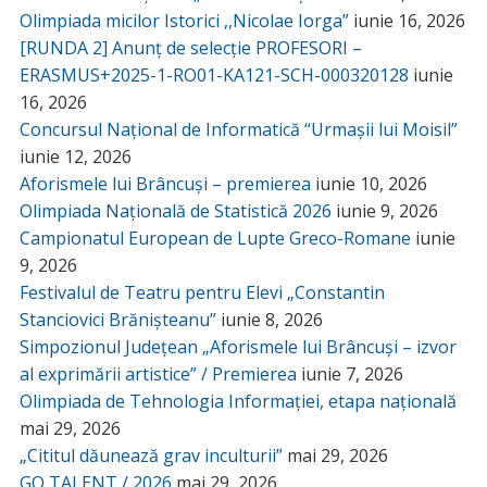
Olimpiada micilor Istorici ,,Nicolae Iorga”
iunie 16, 2026
[RUNDA 2] Anunț de selecție PROFESORI –
ERASMUS+2025-1-RO01-KA121-SCH-000320128
iunie
16, 2026
Concursul Național de Informatică “Urmașii lui Moisil”
iunie 12, 2026
Aforismele lui Brâncuși – premierea
iunie 10, 2026
Olimpiada Națională de Statistică 2026
iunie 9, 2026
Campionatul European de Lupte Greco-Romane
iunie
9, 2026
Festivalul de Teatru pentru Elevi „Constantin
Stanciovici Brănișteanu”
iunie 8, 2026
Simpozionul Județean „Aforismele lui Brâncuși – izvor
al exprimării artistice” / Premierea
iunie 7, 2026
Olimpiada de Tehnologia Informației, etapa națională
mai 29, 2026
„Cititul dăunează grav inculturii”
mai 29, 2026
GO TALENT / 2026
mai 29, 2026