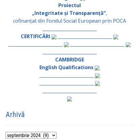
Proiectul
„Integritate și Transparență”
,
cofinanțat din Fondul Social European prin POCA
_________________________
CERTIFICĂRI
_________________________
_________________________
_________________________
_________________________
CAMBRIDGE
English Qualifications
_________________________
_________________________
_________________________
Arhivă
Arhivă