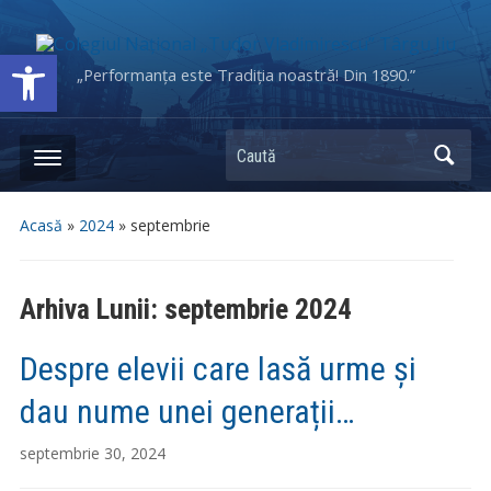
Deschide bara de unelte
„Performanța este Tradiția noastră! Din 1890.”
Caută
Acasă
»
2024
»
septembrie
Arhiva Lunii:
septembrie 2024
Despre elevii care lasă urme și
dau nume unei generații…
septembrie 30, 2024