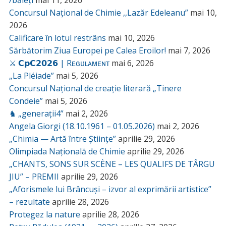
/băieți
mai 11, 2026
Concursul Național de Chimie ,,Lazăr Edeleanu”
mai 10,
2026
Calificare în lotul restrâns
mai 10, 2026
Sărbătorim Ziua Europei pe Calea Eroilor!
mai 7, 2026
⚔️ 𝗖𝗽𝗖𝟮𝟬𝟮𝟲 | Rᴇɢᴜʟᴀᴍᴇɴᴛ
mai 6, 2026
„La Pléiade”
mai 5, 2026
Concursul Național de creație literară „Tinere
Condeie”
mai 5, 2026
♞ „generații4”
mai 2, 2026
Angela Giorgi (18.10.1961 – 01.05.2026)
mai 2, 2026
„Chimia — Artă între Științe”
aprilie 29, 2026
Olimpiada Națională de Chimie
aprilie 29, 2026
„CHANTS, SONS SUR SCÈNE – LES QUALIFS DE TÂRGU
JIU” – PREMII
aprilie 29, 2026
„Aforismele lui Brâncuși – izvor al exprimării artistice”
– rezultate
aprilie 28, 2026
Protegez la nature
aprilie 28, 2026