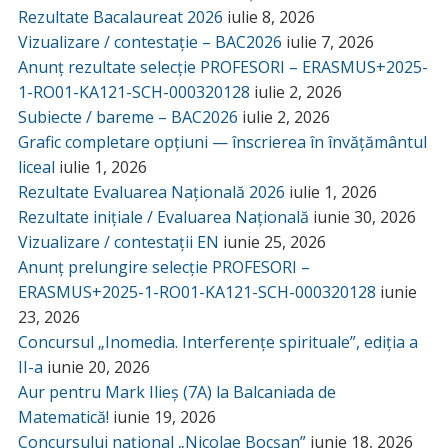
Rezultate Bacalaureat 2026
iulie 8, 2026
Vizualizare / contestație – BAC2026
iulie 7, 2026
Anunț rezultate selecție PROFESORI – ERASMUS+2025-
1-RO01-KA121-SCH-000320128
iulie 2, 2026
Subiecte / bareme – BAC2026
iulie 2, 2026
Grafic completare opțiuni — înscrierea în învățământul
liceal
iulie 1, 2026
Rezultate Evaluarea Națională 2026
iulie 1, 2026
Rezultate inițiale / Evaluarea Națională
iunie 30, 2026
Vizualizare / contestații EN
iunie 25, 2026
Anunț prelungire selecție PROFESORI –
ERASMUS+2025-1-RO01-KA121-SCH-000320128
iunie
23, 2026
Concursul „Inomedia. Interferențe spirituale”, ediția a
II-a
iunie 20, 2026
Aur pentru Mark Ilieș (7A) la Balcaniada de
Matematică!
iunie 19, 2026
Concursului național „Nicolae Bocșan”
iunie 18, 2026