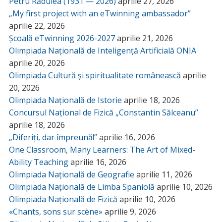
Petru Rădulea (1931 — 2026)
aprilie 27, 2026
„My first project with an eTwinning ambassador”
aprilie 22, 2026
Școală eTwinning 2026-2027
aprilie 21, 2026
Olimpiada Națională de Inteligență Artificială ONIA
aprilie 20, 2026
Olimpiada Cultură și spiritualitate românească
aprilie
20, 2026
Olimpiada Națională de Istorie
aprilie 18, 2026
Concursul Național de Fizică „Constantin Sălceanu”
aprilie 18, 2026
„Diferiți, dar împreună!”
aprilie 16, 2026
One Classroom, Many Learners: The Art of Mixed-
Ability Teaching
aprilie 16, 2026
Olimpiada Națională de Geografie
aprilie 11, 2026
Olimpiada Națională de Limba Spaniolă
aprilie 10, 2026
Olimpiada Națională de Fizică
aprilie 10, 2026
«Chants, sons sur scène»
aprilie 9, 2026