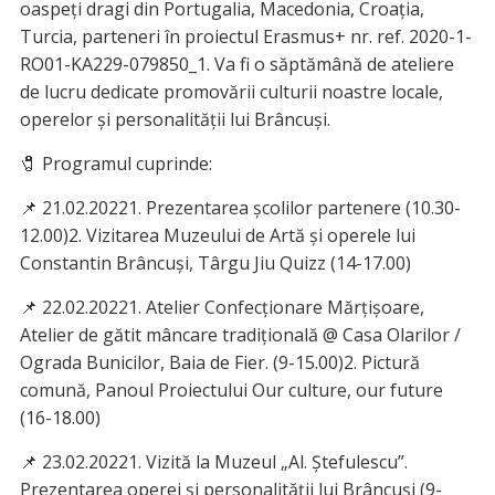
oaspeți dragi din Portugalia, Macedonia, Croația,
Turcia, parteneri în proiectul Erasmus+ nr. ref. 2020-1-
RO01-KA229-079850_1. Va fi o săptămână de ateliere
de lucru dedicate promovării culturii noastre locale,
operelor și personalității lui Brâncuși.
🧷 Programul cuprinde:
📌 21.02.20221. Prezentarea școlilor partenere (10.30-
12.00)2. Vizitarea Muzeului de Artă și operele lui
Constantin Brâncuși, Târgu Jiu Quizz (14-17.00)
📌 22.02.20221. Atelier Confecționare Mărțișoare,
Atelier de gătit mâncare tradițională @ Casa Olarilor /
Ograda Bunicilor, Baia de Fier. (9-15.00)2. Pictură
comună, Panoul Proiectului Our culture, our future
(16-18.00)
📌 23.02.20221. Vizită la Muzeul „Al. Ștefulescu”.
Prezentarea operei și personalității lui Brâncuși (9-