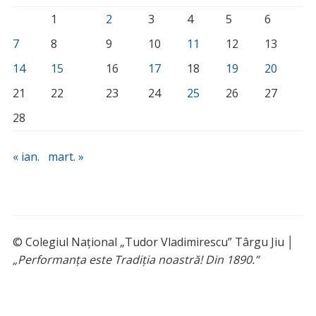
1
2
3
4
5
6
7
8
9
10
11
12
13
14
15
16
17
18
19
20
21
22
23
24
25
26
27
28
« ian.
mart. »
© Colegiul Național „Tudor Vladimirescu” Târgu Jiu │
„Performanța este Tradiția noastră! Din 1890.”