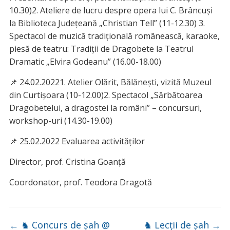
10.30)2. Ateliere de lucru despre opera lui C. Brâncuși
la Biblioteca Județeană „Christian Tell” (11-12.30) 3.
Spectacol de muzică tradițională românească, karaoke,
piesă de teatru: Tradiții de Dragobete la Teatrul
Dramatic „Elvira Godeanu” (16.00-18.00)
📌 24.02.20221. Atelier Olărit, Bălănești, vizită Muzeul
din Curtișoara (10-12.00)2. Spectacol „Sărbătoarea
Dragobetelui, a dragostei la români” – concursuri,
workshop-uri (14.30-19.00)
📌 25.02.2022 Evaluarea activităților
Director, prof. Cristina Goanță
Coordonator, prof. Teodora Dragotă
←
♞ Concurs de șah @
♞ Lecții de șah
→