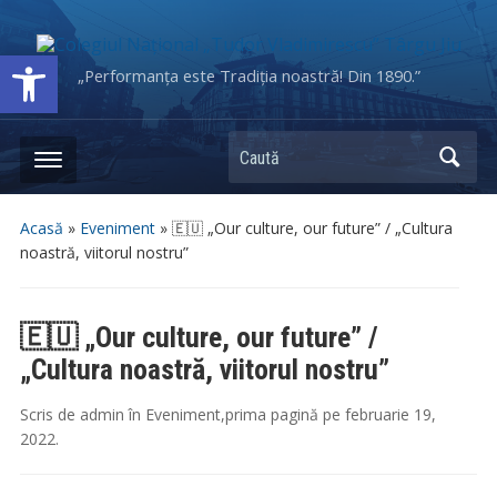
Deschide bara de unelte
„Performanța este Tradiția noastră! Din 1890.”
Caută
Acasă
»
Eveniment
»
🇪🇺 „Our culture, our future” / „Cultura
noastră, viitorul nostru”
🇪🇺 „Our culture, our future” /
„Cultura noastră, viitorul nostru”
Scris de
admin
în
Eveniment
,
prima pagină
pe
februarie 19,
2022
.