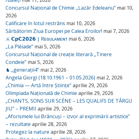
/băieți
mai 11, 2026
Concursul Național de Chimie ,,Lazăr Edeleanu”
mai 10,
2026
Calificare în lotul restrâns
mai 10, 2026
Sărbătorim Ziua Europei pe Calea Eroilor!
mai 7, 2026
⚔️ 𝗖𝗽𝗖𝟮𝟬𝟮𝟲 | Rᴇɢᴜʟᴀᴍᴇɴᴛ
mai 6, 2026
„La Pléiade”
mai 5, 2026
Concursul Național de creație literară „Tinere
Condeie”
mai 5, 2026
♞ „generații4”
mai 2, 2026
Angela Giorgi (18.10.1961 – 01.05.2026)
mai 2, 2026
„Chimia — Artă între Științe”
aprilie 29, 2026
Olimpiada Națională de Chimie
aprilie 29, 2026
„CHANTS, SONS SUR SCÈNE – LES QUALIFS DE TÂRGU
JIU” – PREMII
aprilie 29, 2026
„Aforismele lui Brâncuși – izvor al exprimării artistice”
– rezultate
aprilie 28, 2026
Protegez la nature
aprilie 28, 2026