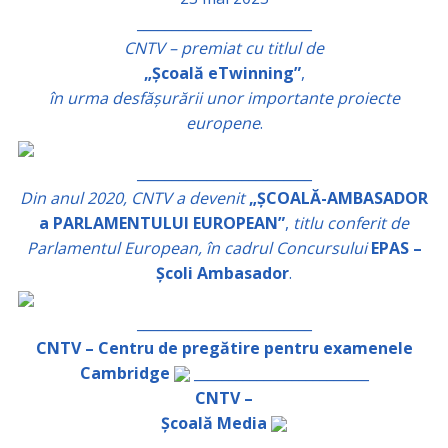
_________________________
CNTV – premiat cu titlul de
„Școală eTwinning”
,
în urma desfășurării unor importante proiecte
europene
.
_________________________
Din anul 2020, CNTV a devenit
„ȘCOALĂ-AMBASADOR
a PARLAMENTULUI EUROPEAN”
,
titlu conferit de
Parlamentul European, în cadrul Concursului
EPAS –
Școli Ambasador
.
_________________________
CNTV – Centru de pregătire pentru examenele
Cambridge
_________________________
CNTV –
Școală Media
_________________________