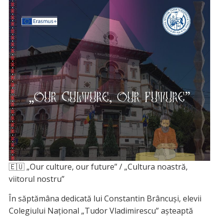
🇪🇺 „Our culture, our future” / „Cultura noastră,
viitorul nostru”
În săptămâna dedicată lui Constantin Brâncuși, elevii
Colegiului Național „Tudor Vladimirescu” așteaptă