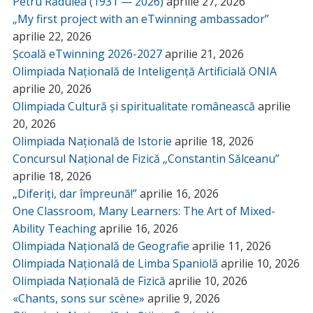
Petru Rădulea (1931 — 2026)
aprilie 27, 2026
„My first project with an eTwinning ambassador”
aprilie 22, 2026
Școală eTwinning 2026-2027
aprilie 21, 2026
Olimpiada Națională de Inteligență Artificială ONIA
aprilie 20, 2026
Olimpiada Cultură și spiritualitate românească
aprilie
20, 2026
Olimpiada Națională de Istorie
aprilie 18, 2026
Concursul Național de Fizică „Constantin Sălceanu”
aprilie 18, 2026
„Diferiți, dar împreună!”
aprilie 16, 2026
One Classroom, Many Learners: The Art of Mixed-
Ability Teaching
aprilie 16, 2026
Olimpiada Națională de Geografie
aprilie 11, 2026
Olimpiada Națională de Limba Spaniolă
aprilie 10, 2026
Olimpiada Națională de Fizică
aprilie 10, 2026
«Chants, sons sur scène»
aprilie 9, 2026