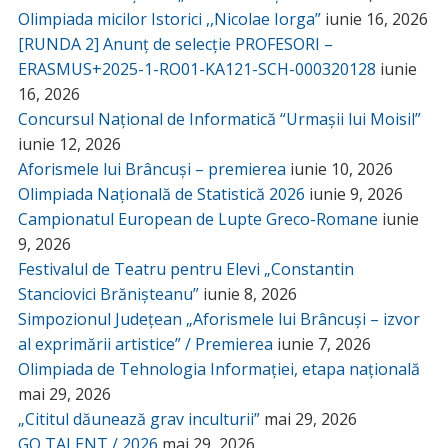
Olimpiada micilor Istorici ,,Nicolae Iorga”
iunie 16, 2026
[RUNDA 2] Anunț de selecție PROFESORI –
ERASMUS+2025-1-RO01-KA121-SCH-000320128
iunie
16, 2026
Concursul Național de Informatică “Urmașii lui Moisil”
iunie 12, 2026
Aforismele lui Brâncuși – premierea
iunie 10, 2026
Olimpiada Națională de Statistică 2026
iunie 9, 2026
Campionatul European de Lupte Greco-Romane
iunie
9, 2026
Festivalul de Teatru pentru Elevi „Constantin
Stanciovici Brănișteanu”
iunie 8, 2026
Simpozionul Județean „Aforismele lui Brâncuși – izvor
al exprimării artistice” / Premierea
iunie 7, 2026
Olimpiada de Tehnologia Informației, etapa națională
mai 29, 2026
„Cititul dăunează grav inculturii”
mai 29, 2026
GO TALENT / 2026
mai 29, 2026