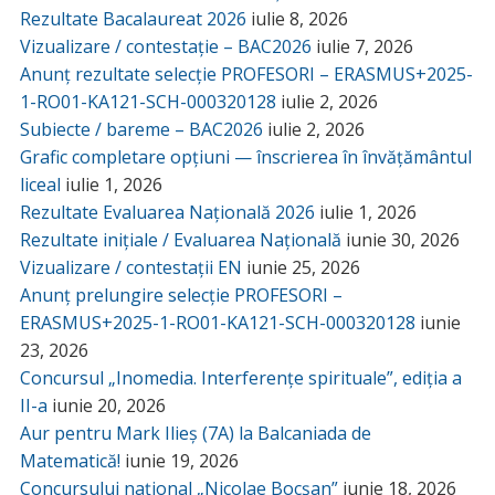
Rezultate Bacalaureat 2026
iulie 8, 2026
Vizualizare / contestație – BAC2026
iulie 7, 2026
Anunț rezultate selecție PROFESORI – ERASMUS+2025-
1-RO01-KA121-SCH-000320128
iulie 2, 2026
Subiecte / bareme – BAC2026
iulie 2, 2026
Grafic completare opțiuni — înscrierea în învățământul
liceal
iulie 1, 2026
Rezultate Evaluarea Națională 2026
iulie 1, 2026
Rezultate inițiale / Evaluarea Națională
iunie 30, 2026
Vizualizare / contestații EN
iunie 25, 2026
Anunț prelungire selecție PROFESORI –
ERASMUS+2025-1-RO01-KA121-SCH-000320128
iunie
23, 2026
Concursul „Inomedia. Interferențe spirituale”, ediția a
II-a
iunie 20, 2026
Aur pentru Mark Ilieș (7A) la Balcaniada de
Matematică!
iunie 19, 2026
Concursului național „Nicolae Bocșan”
iunie 18, 2026