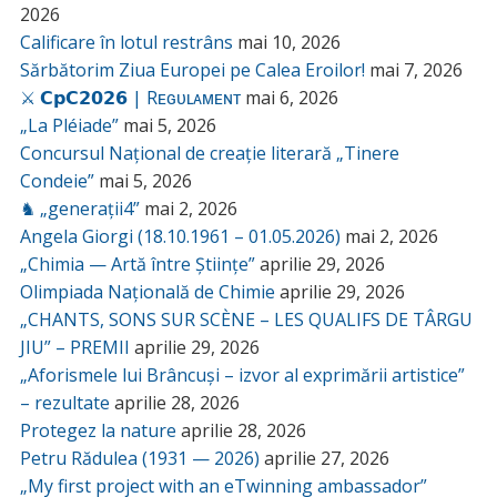
2026
Calificare în lotul restrâns
mai 10, 2026
Sărbătorim Ziua Europei pe Calea Eroilor!
mai 7, 2026
⚔️ 𝗖𝗽𝗖𝟮𝟬𝟮𝟲 | Rᴇɢᴜʟᴀᴍᴇɴᴛ
mai 6, 2026
„La Pléiade”
mai 5, 2026
Concursul Național de creație literară „Tinere
Condeie”
mai 5, 2026
♞ „generații4”
mai 2, 2026
Angela Giorgi (18.10.1961 – 01.05.2026)
mai 2, 2026
„Chimia — Artă între Științe”
aprilie 29, 2026
Olimpiada Națională de Chimie
aprilie 29, 2026
„CHANTS, SONS SUR SCÈNE – LES QUALIFS DE TÂRGU
JIU” – PREMII
aprilie 29, 2026
„Aforismele lui Brâncuși – izvor al exprimării artistice”
– rezultate
aprilie 28, 2026
Protegez la nature
aprilie 28, 2026
Petru Rădulea (1931 — 2026)
aprilie 27, 2026
„My first project with an eTwinning ambassador”