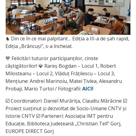
♞ Din ce în ce mai palpitant… Ediția a III-a de șah rapid,
Ediția „Brâncuși”, s-a încheiat.
💙 Felicitări tuturor participanților, cinste
câștigătorilor! 💎 Rareș Bogdan – Locul 1, Robert
Milosteanu – Locul 2, Vlăduț Frățilescu – Locul 3,
Mențiune: Andrei Marinoiu, Matei Țivlea, Alexandru
Probaji, Mario Turtoi / Fotografii:
AICI!
☑️ Coordonatori: Daniel Murărița, Claudiu Mărăcine ☑️
Proiect susținut și dezvoltat de Socio-Umane CNTV și
Istorie CNTV ☑️ Parteneri: Asociația IMT pentru
Educație, Biblioteca Județeană „Christian Tell” Gorj,
EUROPE DIRECT Gorj