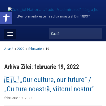
Deschide bara de unelte
„Performanța este Tradiția noastră! Din 1890.”
Caută
Acasă
»
2022
»
februarie
»
19
Arhiva Zilei:
februarie 19, 2022
🇪🇺 „Our culture, our future” /
„Cultura noastră, viitorul nostru”
februarie 19, 2022