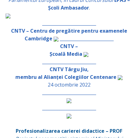
Parlamentul European, în cadrul Concursului
EPAS –
Școli Ambasador
.
_________________________
CNTV – Centru de pregătire pentru examenele
Cambridge
_________________________
CNTV –
Școală Media
_________________________
CNTV Târgu Jiu,
membru al Alianței Colegiilor Centenare
24 octombrie 2022
_________________________
_________________________
Profesionalizarea carierei didactice – PROF