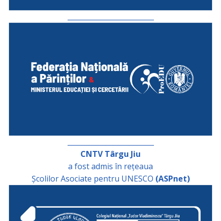
_________________________
_________________________
CNTV Târgu Jiu
a fost admis în rețeaua
Școlilor Asociate pentru UNESCO
(ASPnet)