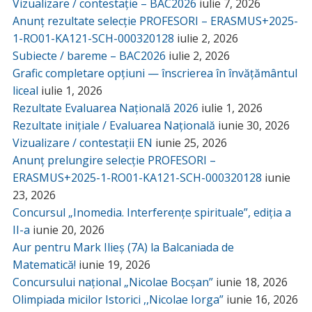
Vizualizare / contestație – BAC2026
iulie 7, 2026
Anunț rezultate selecție PROFESORI – ERASMUS+2025-
1-RO01-KA121-SCH-000320128
iulie 2, 2026
Subiecte / bareme – BAC2026
iulie 2, 2026
Grafic completare opțiuni — înscrierea în învățământul
liceal
iulie 1, 2026
Rezultate Evaluarea Națională 2026
iulie 1, 2026
Rezultate inițiale / Evaluarea Națională
iunie 30, 2026
Vizualizare / contestații EN
iunie 25, 2026
Anunț prelungire selecție PROFESORI –
ERASMUS+2025-1-RO01-KA121-SCH-000320128
iunie
23, 2026
Concursul „Inomedia. Interferențe spirituale”, ediția a
II-a
iunie 20, 2026
Aur pentru Mark Ilieș (7A) la Balcaniada de
Matematică!
iunie 19, 2026
Concursului național „Nicolae Bocșan”
iunie 18, 2026
Olimpiada micilor Istorici ,,Nicolae Iorga”
iunie 16, 2026