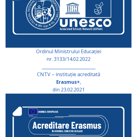
Ordinul Ministrului Educației
nr. 3133/14.02.2022
_________________________
CNTV – instituție acreditată
Erasmus+
,
din 23.02.2021