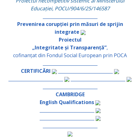
Proiectul necompetitiv sistemic al Ministerului
Educației, POCU/904/6/25/146587
_________________________
Prevenirea corupției prin măsuri de sprijin
integrate
Proiectul
„Integritate și Transparență”
,
cofinanțat din Fondul Social European prin POCA
_________________________
CERTIFICĂRI
_________________________
_________________________
_________________________
_________________________
CAMBRIDGE
English Qualifications
_________________________
_________________________
_________________________