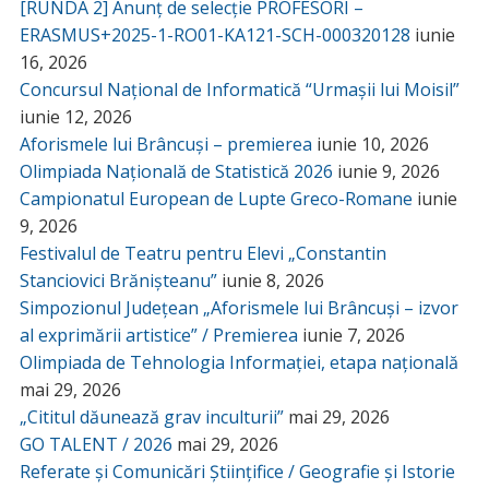
[RUNDA 2] Anunț de selecție PROFESORI –
ERASMUS+2025-1-RO01-KA121-SCH-000320128
iunie
16, 2026
Concursul Național de Informatică “Urmașii lui Moisil”
iunie 12, 2026
Aforismele lui Brâncuși – premierea
iunie 10, 2026
Olimpiada Națională de Statistică 2026
iunie 9, 2026
Campionatul European de Lupte Greco-Romane
iunie
9, 2026
Festivalul de Teatru pentru Elevi „Constantin
Stanciovici Brănișteanu”
iunie 8, 2026
Simpozionul Județean „Aforismele lui Brâncuși – izvor
al exprimării artistice” / Premierea
iunie 7, 2026
Olimpiada de Tehnologia Informației, etapa națională
mai 29, 2026
„Cititul dăunează grav inculturii”
mai 29, 2026
GO TALENT / 2026
mai 29, 2026
Referate și Comunicări Științifice / Geografie și Istorie