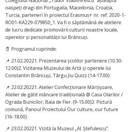
Colegiului Național „Tudor Vladimirescu” așteaptă
oaspeți dragi din Portugalia, Macedonia, Croația,
Turcia, parteneri în proiectul Erasmus+ nr. ref. 2020-1-
RO01-KA229-079850_1. Va fi o săptămână de ateliere
de lucru dedicate promovării culturii noastre locale,
operelor și personalității lui Brâncuși.
🧷 Programul cuprinde:
📌 21.02.20221. Prezentarea școlilor partenere (10.30-
12.00)2. Vizitarea Muzeului de Artă și operele lui
Constantin Brâncuși, Târgu Jiu Quizz (14-17.00)
📌 22.02.20221. Atelier Confecționare Mărțișoare,
Atelier de gătit mâncare tradițională @ Casa Olarilor /
Ograda Bunicilor, Baia de Fier. (9-15.00)2. Pictură
comună, Panoul Proiectului Our culture, our future
(16-18.00)
📌 23.02.20221. Vizită la Muzeul „Al. Ștefulescu”.