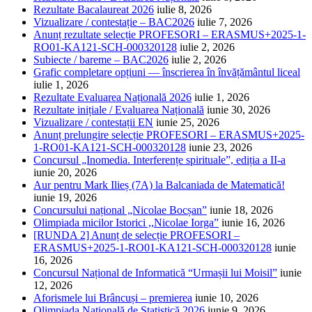
Rezultate Bacalaureat 2026
iulie 8, 2026
Vizualizare / contestație – BAC2026
iulie 7, 2026
Anunț rezultate selecție PROFESORI – ERASMUS+2025-1-
RO01-KA121-SCH-000320128
iulie 2, 2026
Subiecte / bareme – BAC2026
iulie 2, 2026
Grafic completare opțiuni — înscrierea în învățământul liceal
iulie 1, 2026
Rezultate Evaluarea Națională 2026
iulie 1, 2026
Rezultate inițiale / Evaluarea Națională
iunie 30, 2026
Vizualizare / contestații EN
iunie 25, 2026
Anunț prelungire selecție PROFESORI – ERASMUS+2025-
1-RO01-KA121-SCH-000320128
iunie 23, 2026
Concursul „Inomedia. Interferențe spirituale”, ediția a II-a
iunie 20, 2026
Aur pentru Mark Ilieș (7A) la Balcaniada de Matematică!
iunie 19, 2026
Concursului național „Nicolae Bocșan”
iunie 18, 2026
Olimpiada micilor Istorici ,,Nicolae Iorga”
iunie 16, 2026
[RUNDA 2] Anunț de selecție PROFESORI –
ERASMUS+2025-1-RO01-KA121-SCH-000320128
iunie
16, 2026
Concursul Național de Informatică “Urmașii lui Moisil”
iunie
12, 2026
Aforismele lui Brâncuși – premierea
iunie 10, 2026
Olimpiada Națională de Statistică 2026
iunie 9, 2026