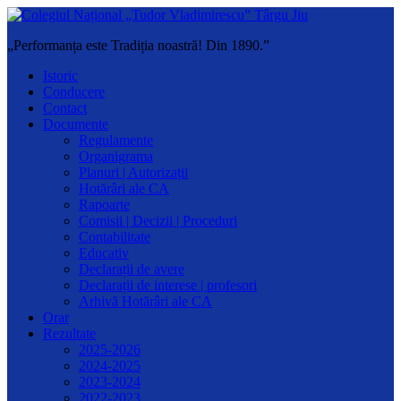
„Performanța este Tradiția noastră! Din 1890.”
Istoric
Conducere
Contact
Documente
Regulamente
Organigrama
Planuri | Autorizații
Hotărâri ale CA
Rapoarte
Comisii | Decizii | Proceduri
Contabilitate
Educativ
Declarații de avere
Declarații de interese | profesori
Arhivă Hotărâri ale CA
Orar
Rezultate
2025-2026
2024-2025
2023-2024
2022-2023