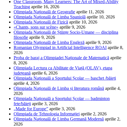
One Classroom, Many Learners: The Art of Mixed-Ability
Teaching
aprilie 16, 2026
Olimpiada Națională de Geografie
aprilie 11, 2026
Olimpiada Națională de Limba Spaniolă
aprilie 10, 2026
Olimpiada Națională de Fizică
aprilie 10, 2026
«Chants, sons sur scène»
aprilie 9, 2026
Olimpiada Națională de Științe Socio-Umane — disciplina
filosofie
aprilie 9, 2026
Olimpiada Națională de Limba Engleză
aprilie 9, 2026
Romanian Olympiad in Artificial Intelligence ROAI
aprilie 8,
2026
Proba de baraj a Olimpiadei Naționale de Matematică
aprilie
8, 2026
Olimpiada Lectura ca Abilitate de Viață (OLAV), etapa
județeană
aprilie 6, 2026
Olimpiada Națională a Sportului Școlar — baschet /băieți
aprilie 4, 2026
Olimpiada Națională de Limba și literatura română
aprilie 4,
2026
Olimpiada Națională a Sportului Școlar — badminton
fete/băieți
aprilie 3, 2026
„Made for Europe”
aprilie 3, 2026
Olimpiada de Tehnologia Informației
aprilie 2, 2026
Olimpiada Națională de Limba Germană Modernă
aprilie 2,
2026