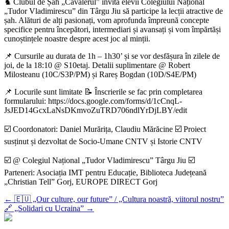
♞ Clubul de Șah „Cavalerul” invită elevii Colegiului Național
„Tudor Vladimirescu” din Târgu Jiu să participe la lecții atractive de
șah. Alături de alți pasionați, vom aprofunda împreună concepte
specifice pentru începători, intermediari și avansați și vom împărtăși
cunoștințele noastre despre acest joc al minții.
📌 Cursurile au durata de 1h – 1h30’ și se vor desfășura în zilele de
joi, de la 18:10 @ S10etaj. Detalii suplimentare @ Robert
Milosteanu (10C/S3P/PM) și Rareș Bogdan (10D/S4E/PM)
📌 Locurile sunt limitate 📝 Înscrierile se fac prin completarea
formularului: https://docs.google.com/forms/d/1cCnqL-
JsJED14GcxLaNsDKmvoZuTRD706ndlYrDjLBY/edit
☑️ Coordonatori: Daniel Murărița, Claudiu Mărăcine ☑️ Proiect
susținut și dezvoltat de Socio-Umane CNTV și Istorie CNTV
☑️ @ Colegiul Național „Tudor Vladimirescu” Târgu Jiu ☑️
Parteneri: Asociația IMT pentru Educație, Biblioteca Județeană
„Christian Tell” Gorj, EUROPE DIRECT Gorj
←
🇪🇺 „Our culture, our future” / „Cultura noastră, viitorul nostru”
🔗 „Solidari cu Ucraina”
→
_________________________