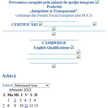
Prevenirea corupției prin măsuri de sprijin integrate
Proiectul
„Integritate și Transparență”
,
cofinanțat din Fondul Social European prin POCA
_________________________
CERTIFICĂRI
_________________________
_________________________
_________________________
_________________________
CAMBRIDGE
English Qualifications
_________________________
_________________________
_________________________
Arhivă
Arhivă
februarie 2022
L
Ma
Mi
J
V
S
D
1
2
3
4
5
6
7
8
9
10
11
12
13