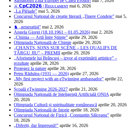
Sărbătorim Ziua Europei pe Calea Eroilor!
mai 7, 2026
⚔️ 𝗖𝗽𝗖𝟮𝟬𝟮𝟲 | Rᴇɢᴜʟᴀᴍᴇɴᴛ
mai 6, 2026
„La Pléiade”
mai 5, 2026
Concursul Național de creație literară „Tinere Condeie”
mai 5,
2026
♞ „generații4”
mai 2, 2026
Angela Giorgi (18.10.1961 – 01.05.2026)
mai 2, 2026
„Chimia — Artă între Științe”
aprilie 29, 2026
Olimpiada Națională de Chimie
aprilie 29, 2026
„CHANTS, SONS SUR SCÈNE – LES QUALIFS DE
TÂRGU JIU” – PREMII
aprilie 29, 2026
„Aforismele lui Brâncuși – izvor al exprimării artistice” –
rezultate
aprilie 28, 2026
Protegez la nature
aprilie 28, 2026
Petru Rădulea (1931 — 2026)
aprilie 27, 2026
„My first project with an eTwinning ambassador”
aprilie 22,
2026
Școală eTwinning 2026-2027
aprilie 21, 2026
Olimpiada Națională de Inteligență Artificială ONIA
aprilie
20, 2026
Olimpiada Cultură și spiritualitate românească
aprilie 20, 2026
Olimpiada Națională de Istorie
aprilie 18, 2026
Concursul Național de Fizică „Constantin Sălceanu”
aprilie
18, 2026
„Diferiți, dar împreună!”
aprilie 16, 2026