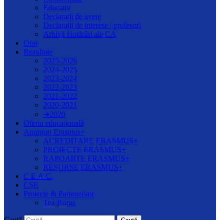
Educativ
Declarații de avere
Declarații de interese | profesori
Arhivă Hotărâri ale CA
Orar
Rezultate
2025-2026
2024-2025
2023-2024
2022-2023
2021-2022
2020-2021
➔2020
Oferta educațională
Anunțuri Erasmus+
ACREDITARE ERASMUS+
PROIECTE ERASMUS+
RAPOARTE ERASMUS+
RESURSE ERASMUS+
C.E.A.C.
CȘE
Proiecte & Parteneriate
Tea-Borgs
Caută