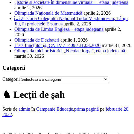
„Istorie și societate în dimensiune virtuală” – etapa județeană
aprilie 2, 2026
Olimpiada Națională de Matematică
aprilie 2, 2026
🇪🇺 Istoria Colegiului Național Tudor Vladimirescu, Târgu
Jiu, în proiectele Ersamus
aprilie 2, 2026
Olimpiada de Limba Engleză – etapa județeană
aprilie 2,
2026
Olimpiada de Dezbateri
aprilie 1, 2026
Lista funcțiilor @ CNTV / 1409 / 31.03.2026
martie 31, 2026
Olimpiada micilor Istorici „Nicolae Iorga”, etapa județeană
martie 30, 2026
Categorii
Categorii
♞ Lecții de șah
Scris de
admin
în
Campanie
,
Educație
,
prima pagină
pe
februarie 20,
2022
.