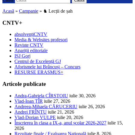
Caută
Acasă
»
Campanie
»
♞ Lecții de șah
CNTV+
absolvențiCNTV
Media & Websites profesori
Reviste CNTV
Apariții editoriale
IȘJ Gorj
Centrul de Excelență GJ
Aforismele lui Brâncuși – Concurs
RESURSE ERASMUS+
Articole publicate
Andra-Gabriela CÎRSTOIU
iulie 30, 2026
Vlad-Ioan ȚÎR
iulie 27, 2026
Andreea-Mihaela CĂRUCERIU
iulie 26, 2026
Andrei FRÎNTU
iulie 21, 2026
Vlad-Dorian VULPE
iulie 20, 2026
Înscrierea în clasa a IX-a, anul școlar 2026-2027
iulie 15,
2026
Rezultate finale / Evaluarea Națională
iulie 8, 2026