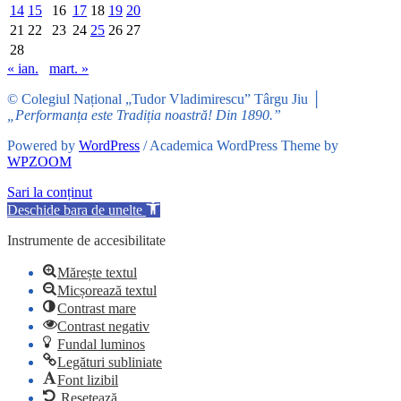
14
15
16
17
18
19
20
21
22
23
24
25
26
27
28
« ian.
mart. »
© Colegiul Național „Tudor Vladimirescu” Târgu Jiu │
„Performanța este Tradiția noastră! Din 1890.”
Powered by
WordPress
/ Academica WordPress Theme by
WPZOOM
Sari la conținut
Deschide bara de unelte
Instrumente de accesibilitate
Mărește textul
Micșorează textul
Contrast mare
Contrast negativ
Fundal luminos
Legături subliniate
Font lizibil
Resetează