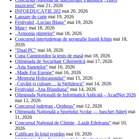
muzicieni”
mai 21, 2026
INFOEDUCAȚIE 202
mai 20, 2026
Lansare de carte
mai 19, 2026
Festivalul „Lucian Blaga”
mai 19, 2026
Mate+
mai 18, 2026
,,Armonia științelor”
mai 18, 2026
Concursul interjudețean de geografie Ioniță Ichim
mai 18,
2026
“Dual PC”
mai 18, 2026
Cupa Campionilor la tenis de masă
mai 18, 2026
Olimpiada de Securitate Cibernetică
mai 17, 2026
„Arta Sunetelor”
mai 16, 2026
„Made For Europe”
mai 16, 2026
„Memoria Holocaustului”
mai 15, 2026
„Cuvânt și culoare… la Ștefulescu”
mai 14, 2026
Festivalul „Ana Blandiana”
mai 14, 2026
Olimpiada Națională de Informatică Aplicată – AcadNet 2026
mai 12, 2026
Concursul județean „Orpheus”
mai 12, 2026
Olimpiada Națională a Sportului Școlar — baschet /băieți
mai
11, 2026
Concursul Național de Chimie ,,Lazăr Edeleanu”
mai 10,
2026
Calificare în lotul restrâns
mai 10, 2026