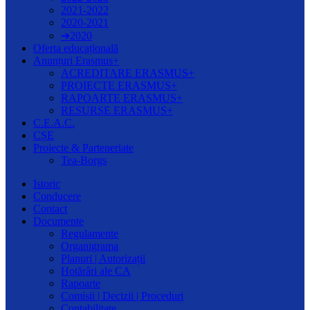
2021-2022
2020-2021
➔2020
Oferta educațională
Anunțuri Erasmus+
ACREDITARE ERASMUS+
PROIECTE ERASMUS+
RAPOARTE ERASMUS+
RESURSE ERASMUS+
C.E.A.C.
CȘE
Proiecte & Parteneriate
Tea-Borgs
Istoric
Conducere
Contact
Documente
Regulamente
Organigrama
Planuri | Autorizații
Hotărâri ale CA
Rapoarte
Comisii | Decizii | Proceduri
Contabilitate