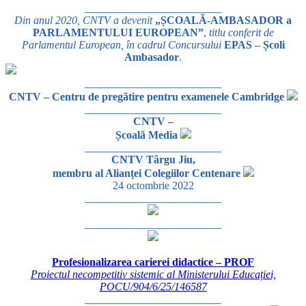
_________________________
Din anul 2020, CNTV a devenit
„ȘCOALĂ-AMBASADOR a
PARLAMENTULUI EUROPEAN”
,
titlu conferit de
Parlamentul European, în cadrul Concursului
EPAS – Școli
Ambasador
.
_________________________
CNTV – Centru de pregătire pentru examenele Cambridge
_________________________
CNTV –
Școală Media
_________________________
CNTV Târgu Jiu,
membru al Alianței Colegiilor Centenare
24 octombrie 2022
_________________________
_________________________
Profesionalizarea carierei didactice – PROF
Proiectul necompetitiv sistemic al Ministerului Educației,
POCU/904/6/25/146587
_________________________