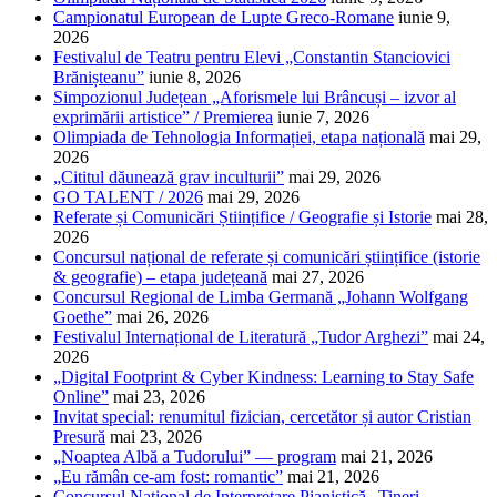
Campionatul European de Lupte Greco-Romane
iunie 9,
2026
Festivalul de Teatru pentru Elevi „Constantin Stanciovici
Brănișteanu”
iunie 8, 2026
Simpozionul Județean „Aforismele lui Brâncuși – izvor al
exprimării artistice” / Premierea
iunie 7, 2026
Olimpiada de Tehnologia Informației, etapa națională
mai 29,
2026
„Cititul dăunează grav inculturii”
mai 29, 2026
GO TALENT / 2026
mai 29, 2026
Referate și Comunicări Științifice / Geografie și Istorie
mai 28,
2026
Concursul național de referate și comunicări științifice (istorie
& geografie) – etapa județeană
mai 27, 2026
Concursul Regional de Limba Germană „Johann Wolfgang
Goethe”
mai 26, 2026
Festivalul Internațional de Literatură „Tudor Arghezi”
mai 24,
2026
„Digital Footprint & Cyber Kindness: Learning to Stay Safe
Online”
mai 23, 2026
Invitat special: renumitul fizician, cercetător și autor Cristian
Presură
mai 23, 2026
„Noaptea Albă a Tudorului” — program
mai 21, 2026
„Eu rămân ce-am fost: romantic”
mai 21, 2026
Concursul Național de Interpretare Pianistică „Tineri