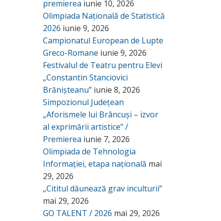
premierea
iunie 10, 2026
Olimpiada Națională de Statistică
2026
iunie 9, 2026
Campionatul European de Lupte
Greco-Romane
iunie 9, 2026
Festivalul de Teatru pentru Elevi
„Constantin Stanciovici
Brănișteanu”
iunie 8, 2026
Simpozionul Județean
„Aforismele lui Brâncuși – izvor
al exprimării artistice” /
Premierea
iunie 7, 2026
Olimpiada de Tehnologia
Informației, etapa națională
mai
29, 2026
„Cititul dăunează grav inculturii”
mai 29, 2026
GO TALENT / 2026
mai 29, 2026