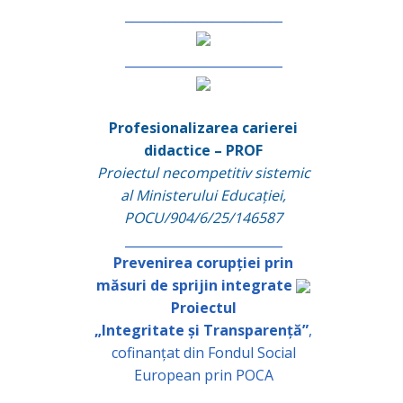
_________________________
_________________________
Profesionalizarea carierei
didactice – PROF
Proiectul necompetitiv sistemic
al Ministerului Educației,
POCU/904/6/25/146587
_________________________
Prevenirea corupției prin
măsuri de sprijin integrate
Proiectul
„Integritate și Transparență”
,
cofinanțat din Fondul Social
European prin POCA
_________________________