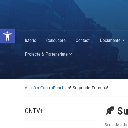
Deschide bara de unelte
Istoric
Conducere
Contact
Documente
Proiecte & Parteneriate
Acasă
»
ContraPunct
»
🍂 Surprinde Toamna!
🍂 Su
CNTV+
Scris de
adm