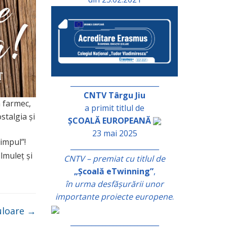
_________________________
CNTV Târgu Jiu
n farmec,
a primit titlul de
stalgia și
ȘCOALĂ EUROPEANĂ
23 mai 2025
timpul”!
_________________________
ilmuleț și
CNTV – premiat cu titlul de
„Școală eTwinning”
,
în urma desfășurării unor
importante proiecte europene
.
culoare
→
_________________________