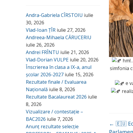
Andra-Gabriela CÎRSTOIU
iulie
30, 2026
Vlad-Ioan ȚÎR
iulie 27, 2026
Andreea-Mihaela CĂRUCERIU
iulie 26, 2026
Andrei FRÎNTU
iulie 21, 2026
Vlad-Dorian VULPE
iulie 20, 2026
hm!… 
Înscrierea în clasa a IX-a, anul
simfonia cu
școlar 2026-2027
iulie 15, 2026
Rezultate finale / Evaluarea
e v
Națională
iulie 8, 2026
reali
Rezultate Bacalaureat 2026
iulie
8, 2026
Vizualizare / contestație –
BAC2026
iulie 7, 2026
←
🇪🇺 E
Anunț rezultate selecție
Parlamen