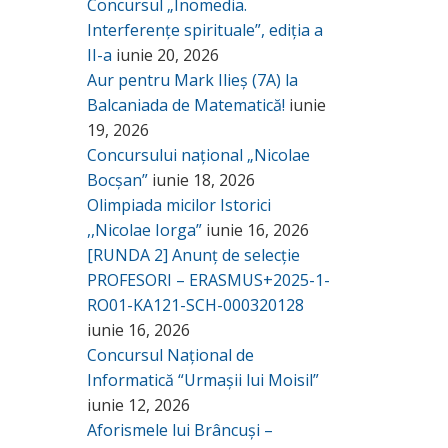
Concursul „Inomedia.
Interferențe spirituale”, ediția a
II-a
iunie 20, 2026
Aur pentru Mark Ilieș (7A) la
Balcaniada de Matematică!
iunie
19, 2026
Concursului național „Nicolae
Bocșan”
iunie 18, 2026
Olimpiada micilor Istorici
,,Nicolae Iorga”
iunie 16, 2026
[RUNDA 2] Anunț de selecție
PROFESORI – ERASMUS+2025-1-
RO01-KA121-SCH-000320128
iunie 16, 2026
Concursul Național de
Informatică “Urmașii lui Moisil”
iunie 12, 2026
Aforismele lui Brâncuși –