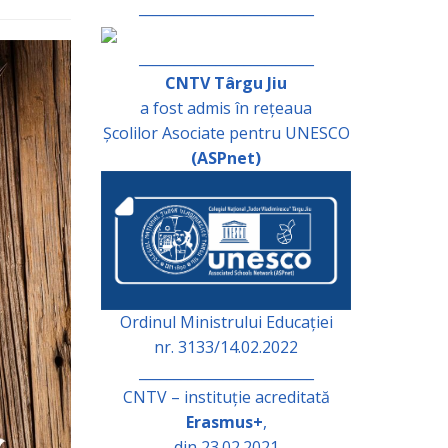
_________________________
_________________________
CNTV Târgu Jiu
a fost admis în rețeaua
Școlilor Asociate pentru UNESCO
(ASPnet)
Ordinul Ministrului Educației
nr. 3133/14.02.2022
_________________________
CNTV – instituție acreditată
Erasmus+
,
din 23.02.2021