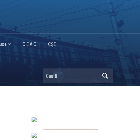
mus+
C.E.A.C.
CȘE
Caută
_________________________