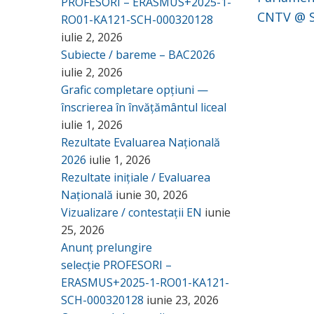
PROFESORI – ERASMUS+2025-1-
CNTV @ S
RO01-KA121-SCH-000320128
iulie 2, 2026
Subiecte / bareme – BAC2026
iulie 2, 2026
Grafic completare opțiuni —
înscrierea în învățământul liceal
iulie 1, 2026
Rezultate Evaluarea Națională
2026
iulie 1, 2026
Rezultate inițiale / Evaluarea
Națională
iunie 30, 2026
Vizualizare / contestații EN
iunie
25, 2026
Anunț prelungire
selecție PROFESORI –
ERASMUS+2025-1-RO01-KA121-
SCH-000320128
iunie 23, 2026