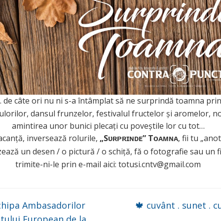
de câte ori nu ni s-a întâmplat să ne surprindă toamna pri
lorilor, dansul frunzelor, festivalul fructelor și aromelor, no
amintirea unor bunici plecați cu poveștile lor cu tot…
acanță, inversează rolurile,
„Sᴜʀᴘʀɪɴᴅᴇ” Tᴏᴀᴍɴᴀ
, fii tu „ano
zează un desen / o pictură / o schiță, fă o fotografie sau un f
trimite-ni-le prin e-mail aici: totusi.cntv@gmail.com
chipa Ambasadorilor
🍁 cuvânt . sunet . 
tului European de la