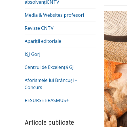
absolvențiCNTV
Media & Websites profesori
Reviste CNTV
Apariții editoriale
IȘJ Gorj
Centrul de Excelență GJ
Aforismele lui Brâncuși –
Concurs
RESURSE ERASMUS+
Articole publicate