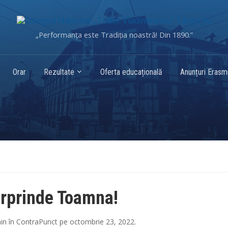
„Performanța este Tradiția noastră! Din 1890.”
Orar
Rezultate
Oferta educațională
Anunțuri Eras
rprinde Toamna!
in
în
ContraPunct
pe
octombrie 23, 2022
.