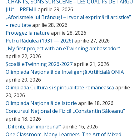
„CHANTS, SONS SUR SCÈNE – LES QUALIFS DE TÂRGU
JIU” – PREMII
aprilie 29, 2026
„Aforismele lui Brâncuși – izvor al exprimării artistice”
– rezultate
aprilie 28, 2026
Protegez la nature
aprilie 28, 2026
Petru Rădulea (1931 — 2026)
aprilie 27, 2026
„My first project with an eTwinning ambassador”
aprilie 22, 2026
Școală eTwinning 2026-2027
aprilie 21, 2026
Olimpiada Națională de Inteligență Artificială ONIA
aprilie 20, 2026
Olimpiada Cultură și spiritualitate românească
aprilie
20, 2026
Olimpiada Națională de Istorie
aprilie 18, 2026
Concursul Național de Fizică „Constantin Sălceanu”
aprilie 18, 2026
„Diferiți, dar împreună!”
aprilie 16, 2026
One Classroom, Many Learners: The Art of Mixed-