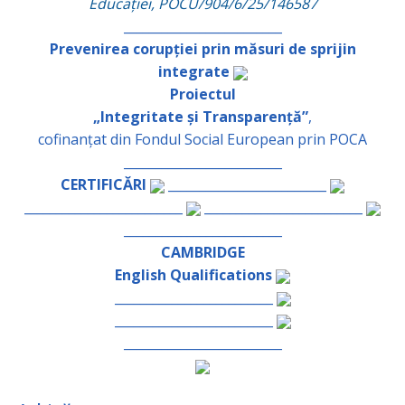
Educației, POCU/904/6/25/146587
_________________________
Prevenirea corupției prin măsuri de sprijin
integrate
Proiectul
„Integritate și Transparență”
,
cofinanțat din Fondul Social European prin POCA
_________________________
CERTIFICĂRI
_________________________
_________________________
_________________________
_________________________
CAMBRIDGE
English Qualifications
_________________________
_________________________
_________________________