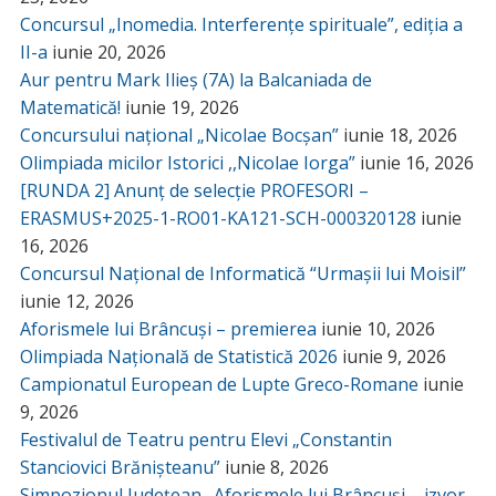
Concursul „Inomedia. Interferențe spirituale”, ediția a
II-a
iunie 20, 2026
Aur pentru Mark Ilieș (7A) la Balcaniada de
Matematică!
iunie 19, 2026
Concursului național „Nicolae Bocșan”
iunie 18, 2026
Olimpiada micilor Istorici ,,Nicolae Iorga”
iunie 16, 2026
[RUNDA 2] Anunț de selecție PROFESORI –
ERASMUS+2025-1-RO01-KA121-SCH-000320128
iunie
16, 2026
Concursul Național de Informatică “Urmașii lui Moisil”
iunie 12, 2026
Aforismele lui Brâncuși – premierea
iunie 10, 2026
Olimpiada Națională de Statistică 2026
iunie 9, 2026
Campionatul European de Lupte Greco-Romane
iunie
9, 2026
Festivalul de Teatru pentru Elevi „Constantin
Stanciovici Brănișteanu”
iunie 8, 2026
Simpozionul Județean „Aforismele lui Brâncuși – izvor