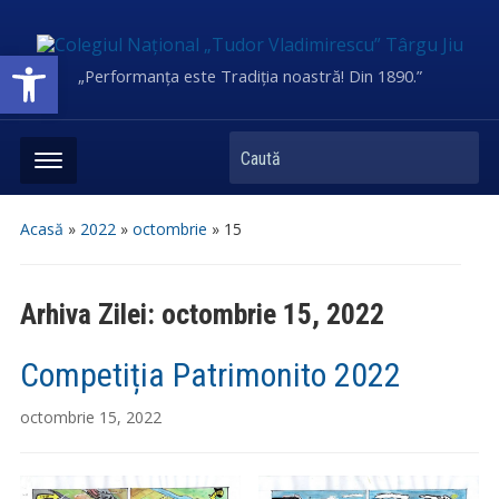
Deschide bara de unelte
„Performanța este Tradiția noastră! Din 1890.”
Caută
Acasă
»
2022
»
octombrie
»
15
Arhiva Zilei:
octombrie 15, 2022
Competiția Patrimonito 2022
octombrie 15, 2022