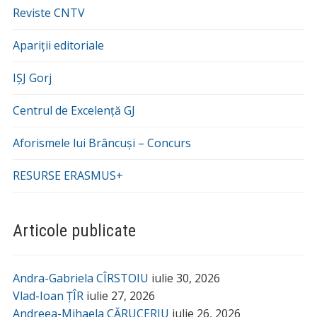
Reviste CNTV
Apariții editoriale
IȘJ Gorj
Centrul de Excelență GJ
Aforismele lui Brâncuși – Concurs
RESURSE ERASMUS+
Articole publicate
Andra-Gabriela CÎRSTOIU
iulie 30, 2026
Vlad-Ioan ȚÎR
iulie 27, 2026
Andreea-Mihaela CĂRUCERIU
iulie 26, 2026