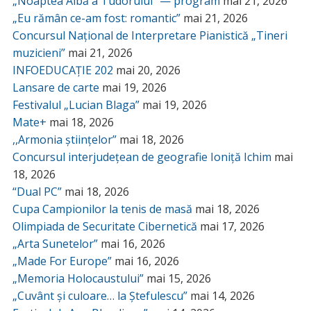
„Noaptea Albă a Tudorului” — program
mai 21, 2026
„Eu rămân ce-am fost: romantic”
mai 21, 2026
Concursul Național de Interpretare Pianistică „Tineri
muzicieni”
mai 21, 2026
INFOEDUCAȚIE 202
mai 20, 2026
Lansare de carte
mai 19, 2026
Festivalul „Lucian Blaga”
mai 19, 2026
Mate+
mai 18, 2026
,,Armonia științelor”
mai 18, 2026
Concursul interjudețean de geografie Ioniță Ichim
mai
18, 2026
“Dual PC”
mai 18, 2026
Cupa Campionilor la tenis de masă
mai 18, 2026
Olimpiada de Securitate Cibernetică
mai 17, 2026
„Arta Sunetelor”
mai 16, 2026
„Made For Europe”
mai 16, 2026
„Memoria Holocaustului”
mai 15, 2026
„Cuvânt și culoare… la Ștefulescu”
mai 14, 2026