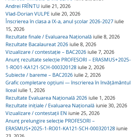
Andrei FRÎNTU
iulie 21, 2026
Vlad-Dorian VULPE
iulie 20, 2026
Înscrierea în clasa a IX-a, anul școlar 2026-2027
iulie
15, 2026
Rezultate finale / Evaluarea Națională
iulie 8, 2026
Rezultate Bacalaureat 2026
iulie 8, 2026
Vizualizare / contestație – BAC2026
iulie 7, 2026
Anunț rezultate selecție PROFESORI – ERASMUS+2025-
1-RO01-KA121-SCH-000320128
iulie 2, 2026
Subiecte / bareme – BAC2026
iulie 2, 2026
Grafic completare opțiuni — înscrierea în învățământul
liceal
iulie 1, 2026
Rezultate Evaluarea Națională 2026
iulie 1, 2026
Rezultate inițiale / Evaluarea Națională
iunie 30, 2026
Vizualizare / contestații EN
iunie 25, 2026
Anunț prelungire selecție PROFESORI –
ERASMUS+2025-1-RO01-KA121-SCH-000320128
iunie
23, 2026