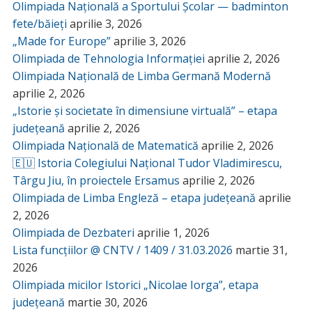
Olimpiada Națională a Sportului Școlar — badminton
fete/băieți
aprilie 3, 2026
„Made for Europe”
aprilie 3, 2026
Olimpiada de Tehnologia Informației
aprilie 2, 2026
Olimpiada Națională de Limba Germană Modernă
aprilie 2, 2026
„Istorie și societate în dimensiune virtuală” – etapa
județeană
aprilie 2, 2026
Olimpiada Națională de Matematică
aprilie 2, 2026
🇪🇺 Istoria Colegiului Național Tudor Vladimirescu,
Târgu Jiu, în proiectele Ersamus
aprilie 2, 2026
Olimpiada de Limba Engleză – etapa județeană
aprilie
2, 2026
Olimpiada de Dezbateri
aprilie 1, 2026
Lista funcțiilor @ CNTV / 1409 / 31.03.2026
martie 31,
2026
Olimpiada micilor Istorici „Nicolae Iorga”, etapa
județeană
martie 30, 2026