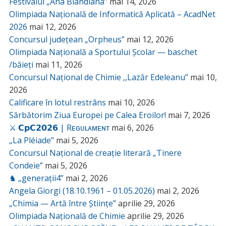
Festivalul „Ana Blandiana”
mai 14, 2026
Olimpiada Națională de Informatică Aplicată – AcadNet
2026
mai 12, 2026
Concursul județean „Orpheus”
mai 12, 2026
Olimpiada Națională a Sportului Școlar — baschet
/băieți
mai 11, 2026
Concursul Național de Chimie ,,Lazăr Edeleanu”
mai 10,
2026
Calificare în lotul restrâns
mai 10, 2026
Sărbătorim Ziua Europei pe Calea Eroilor!
mai 7, 2026
⚔️ 𝗖𝗽𝗖𝟮𝟬𝟮𝟲 | Rᴇɢᴜʟᴀᴍᴇɴᴛ
mai 6, 2026
„La Pléiade”
mai 5, 2026
Concursul Național de creație literară „Tinere
Condeie”
mai 5, 2026
♞ „generații4”
mai 2, 2026
Angela Giorgi (18.10.1961 – 01.05.2026)
mai 2, 2026
„Chimia — Artă între Științe”
aprilie 29, 2026
Olimpiada Națională de Chimie
aprilie 29, 2026