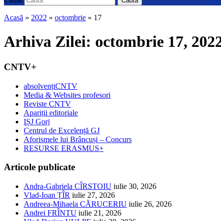
Caută
Acasă
»
2022
»
octombrie
»
17
Arhiva Zilei:
octombrie 17, 202
CNTV+
absolvențiCNTV
Media & Websites profesori
Reviste CNTV
Apariții editoriale
IȘJ Gorj
Centrul de Excelență GJ
Aforismele lui Brâncuși – Concurs
RESURSE ERASMUS+
Articole publicate
Andra-Gabriela CÎRSTOIU
iulie 30, 2026
Vlad-Ioan ȚÎR
iulie 27, 2026
Andreea-Mihaela CĂRUCERIU
iulie 26, 2026
Andrei FRÎNTU
iulie 21, 2026