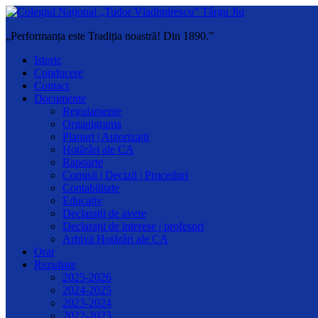
„Performanța este Tradiția noastră! Din 1890.”
Istoric
Conducere
Contact
Documente
Regulamente
Organigrama
Planuri | Autorizații
Hotărâri ale CA
Rapoarte
Comisii | Decizii | Proceduri
Contabilitate
Educativ
Declarații de avere
Declarații de interese | profesori
Arhivă Hotărâri ale CA
Orar
Rezultate
2025-2026
2024-2025
2023-2024
2022-2023