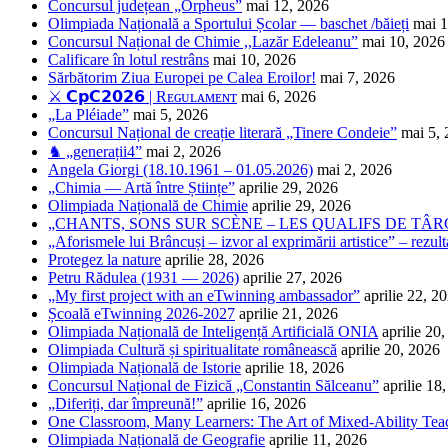
Concursul județean „Orpheus”
mai 12, 2026
Olimpiada Națională a Sportului Școlar — baschet /băieți
mai 1
Concursul Național de Chimie ,,Lazăr Edeleanu”
mai 10, 2026
Calificare în lotul restrâns
mai 10, 2026
Sărbătorim Ziua Europei pe Calea Eroilor!
mai 7, 2026
⚔️ 𝗖𝗽𝗖𝟮𝟬𝟮𝟲 | Rᴇɢᴜʟᴀᴍᴇɴᴛ
mai 6, 2026
„La Pléiade”
mai 5, 2026
Concursul Național de creație literară „Tinere Condeie”
mai 5,
♞ „generații4”
mai 2, 2026
Angela Giorgi (18.10.1961 – 01.05.2026)
mai 2, 2026
„Chimia — Artă între Științe”
aprilie 29, 2026
Olimpiada Națională de Chimie
aprilie 29, 2026
„CHANTS, SONS SUR SCÈNE – LES QUALIFS DE TÂRG
„Aforismele lui Brâncuși – izvor al exprimării artistice” – rezult
Protegez la nature
aprilie 28, 2026
Petru Rădulea (1931 — 2026)
aprilie 27, 2026
„My first project with an eTwinning ambassador”
aprilie 22, 2
Școală eTwinning 2026-2027
aprilie 21, 2026
Olimpiada Națională de Inteligență Artificială ONIA
aprilie 20
Olimpiada Cultură și spiritualitate românească
aprilie 20, 2026
Olimpiada Națională de Istorie
aprilie 18, 2026
Concursul Național de Fizică „Constantin Sălceanu”
aprilie 18
„Diferiți, dar împreună!”
aprilie 16, 2026
One Classroom, Many Learners: The Art of Mixed-Ability Tea
Olimpiada Națională de Geografie
aprilie 11, 2026