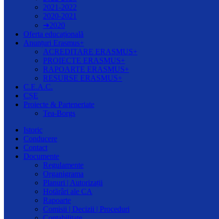
2021-2022
2020-2021
➔2020
Oferta educațională
Anunțuri Erasmus+
ACREDITARE ERASMUS+
PROIECTE ERASMUS+
RAPOARTE ERASMUS+
RESURSE ERASMUS+
C.E.A.C.
CȘE
Proiecte & Parteneriate
Tea-Borgs
Istoric
Conducere
Contact
Documente
Regulamente
Organigrama
Planuri | Autorizații
Hotărâri ale CA
Rapoarte
Comisii | Decizii | Proceduri
Contabilitate