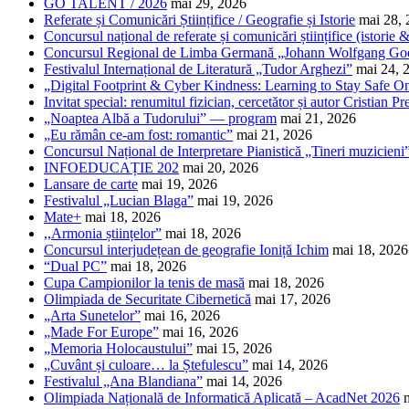
GO TALENT / 2026
mai 29, 2026
Referate și Comunicări Științifice / Geografie și Istorie
mai 28,
Concursul național de referate și comunicări științifice (istorie
Concursul Regional de Limba Germană „Johann Wolfgang Go
Festivalul Internațional de Literatură „Tudor Arghezi”
mai 24, 
„Digital Footprint & Cyber Kindness: Learning to Stay Safe O
Invitat special: renumitul fizician, cercetător și autor Cristian Pr
„Noaptea Albă a Tudorului” — program
mai 21, 2026
„Eu rămân ce-am fost: romantic”
mai 21, 2026
Concursul Național de Interpretare Pianistică „Tineri muzicieni
INFOEDUCAȚIE 202
mai 20, 2026
Lansare de carte
mai 19, 2026
Festivalul „Lucian Blaga”
mai 19, 2026
Mate+
mai 18, 2026
,,Armonia științelor”
mai 18, 2026
Concursul interjudețean de geografie Ioniță Ichim
mai 18, 2026
“Dual PC”
mai 18, 2026
Cupa Campionilor la tenis de masă
mai 18, 2026
Olimpiada de Securitate Cibernetică
mai 17, 2026
„Arta Sunetelor”
mai 16, 2026
„Made For Europe”
mai 16, 2026
„Memoria Holocaustului”
mai 15, 2026
„Cuvânt și culoare… la Ștefulescu”
mai 14, 2026
Festivalul „Ana Blandiana”
mai 14, 2026
Olimpiada Națională de Informatică Aplicată – AcadNet 2026