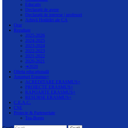
Educativ
Declarații de avere
Declarații de interese | profesori
Arhivă Hotărâri ale CA
Orar
Rezultate
2025-2026
2024-2025
2023-2024
2022-2023
2021-2022
2020-2021
➔2020
Oferta educațională
Anunțuri Erasmus+
ACREDITARE ERASMUS+
PROIECTE ERASMUS+
RAPOARTE ERASMUS+
RESURSE ERASMUS+
C.E.A.C.
CȘE
Proiecte & Parteneriate
Tea-Borgs
Caută