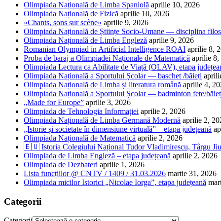
Olimpiada Națională de Limba Spaniolă
aprilie 10, 2026
Olimpiada Națională de Fizică
aprilie 10, 2026
«Chants, sons sur scène»
aprilie 9, 2026
Olimpiada Națională de Științe Socio-Umane — disciplina filos
Olimpiada Națională de Limba Engleză
aprilie 9, 2026
Romanian Olympiad in Artificial Intelligence ROAI
aprilie 8, 
Proba de baraj a Olimpiadei Naționale de Matematică
aprilie 8
Olimpiada Lectura ca Abilitate de Viață (OLAV), etapa județea
Olimpiada Națională a Sportului Școlar — baschet /băieți
april
Olimpiada Națională de Limba și literatura română
aprilie 4, 2
Olimpiada Națională a Sportului Școlar — badminton fete/băieț
„Made for Europe”
aprilie 3, 2026
Olimpiada de Tehnologia Informației
aprilie 2, 2026
Olimpiada Națională de Limba Germană Modernă
aprilie 2, 2
„Istorie și societate în dimensiune virtuală” – etapa județeană
ap
Olimpiada Națională de Matematică
aprilie 2, 2026
🇪🇺 Istoria Colegiului Național Tudor Vladimirescu, Târgu Jiu
Olimpiada de Limba Engleză – etapa județeană
aprilie 2, 2026
Olimpiada de Dezbateri
aprilie 1, 2026
Lista funcțiilor @ CNTV / 1409 / 31.03.2026
martie 31, 2026
Olimpiada micilor Istorici „Nicolae Iorga”, etapa județeană
mar
Categorii
Categorii