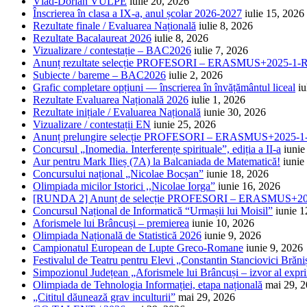
Vlad-Dorian VULPE
iulie 20, 2026
Înscrierea în clasa a IX-a, anul școlar 2026-2027
iulie 15, 2026
Rezultate finale / Evaluarea Națională
iulie 8, 2026
Rezultate Bacalaureat 2026
iulie 8, 2026
Vizualizare / contestație – BAC2026
iulie 7, 2026
Anunț rezultate selecție PROFESORI – ERASMUS+2025-
Subiecte / bareme – BAC2026
iulie 2, 2026
Grafic completare opțiuni — înscrierea în învățământul liceal
iu
Rezultate Evaluarea Națională 2026
iulie 1, 2026
Rezultate inițiale / Evaluarea Națională
iunie 30, 2026
Vizualizare / contestații EN
iunie 25, 2026
Anunț prelungire selecție PROFESORI – ERASMUS+2025
Concursul „Inomedia. Interferențe spirituale”, ediția a II-a
iunie
Aur pentru Mark Ilieș (7A) la Balcaniada de Matematică!
iunie
Concursului național „Nicolae Bocșan”
iunie 18, 2026
Olimpiada micilor Istorici ,,Nicolae Iorga”
iunie 16, 2026
[RUNDA 2] Anunț de selecție PROFESORI – ERASMUS+2
Concursul Național de Informatică “Urmașii lui Moisil”
iunie 1
Aforismele lui Brâncuși – premierea
iunie 10, 2026
Olimpiada Națională de Statistică 2026
iunie 9, 2026
Campionatul European de Lupte Greco-Romane
iunie 9, 2026
Festivalul de Teatru pentru Elevi „Constantin Stanciovici Brăni
Simpozionul Județean „Aforismele lui Brâncuși – izvor al exprim
Olimpiada de Tehnologia Informației, etapa națională
mai 29, 
„Cititul dăunează grav inculturii”
mai 29, 2026