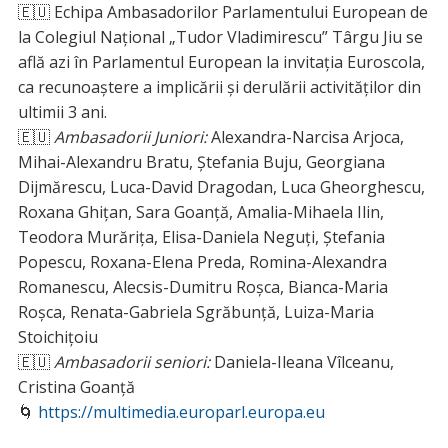
🇪🇺 Echipa Ambasadorilor Parlamentului European de
la Colegiul Național „Tudor Vladimirescu” Târgu Jiu se
află azi în Parlamentul European la invitația Euroscola,
ca recunoaștere a implicării și derulării activităților din
ultimii 3 ani.
🇪🇺
Ambasadorii Juniori:
Alexandra-Narcisa Arjoca,
Mihai-Alexandru Bratu, Ștefania Buju, Georgiana
Dijmărescu, Luca-David Dragodan, Luca Gheorghescu,
Roxana Ghițan, Sara Goanță, Amalia-Mihaela Ilin,
Teodora Murărița, Elisa-Daniela Neguți, Ștefania
Popescu, Roxana-Elena Preda, Romina-Alexandra
Romanescu, Alecsis-Dumitru Roșca, Bianca-Maria
Roșca, Renata-Gabriela Sgrăbunță, Luiza-Maria
Stoichițoiu
🇪🇺
Ambasadorii seniori:
Daniela-Ileana Vîlceanu,
Cristina Goanță
🌀
https://multimedia.europarl.europa.eu