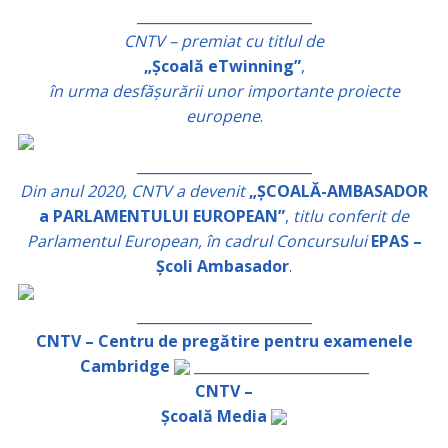
_________________________
CNTV – premiat cu titlul de
„Școală eTwinning”
,
în urma desfășurării unor importante proiecte
europene
.
_________________________
Din anul 2020, CNTV a devenit
„ȘCOALĂ-AMBASADOR
a PARLAMENTULUI EUROPEAN”
,
titlu conferit de
Parlamentul European, în cadrul Concursului
EPAS –
Școli Ambasador
.
_________________________
CNTV – Centru de pregătire pentru examenele
Cambridge
_________________________
CNTV –
Școală Media
_________________________