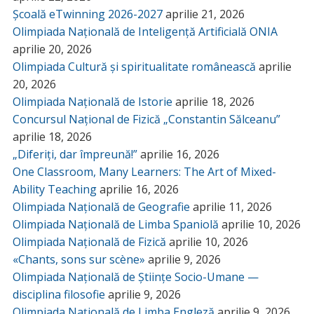
Școală eTwinning 2026-2027
aprilie 21, 2026
Olimpiada Națională de Inteligență Artificială ONIA
aprilie 20, 2026
Olimpiada Cultură și spiritualitate românească
aprilie
20, 2026
Olimpiada Națională de Istorie
aprilie 18, 2026
Concursul Național de Fizică „Constantin Sălceanu”
aprilie 18, 2026
„Diferiți, dar împreună!”
aprilie 16, 2026
One Classroom, Many Learners: The Art of Mixed-
Ability Teaching
aprilie 16, 2026
Olimpiada Națională de Geografie
aprilie 11, 2026
Olimpiada Națională de Limba Spaniolă
aprilie 10, 2026
Olimpiada Națională de Fizică
aprilie 10, 2026
«Chants, sons sur scène»
aprilie 9, 2026
Olimpiada Națională de Științe Socio-Umane —
disciplina filosofie
aprilie 9, 2026
Olimpiada Națională de Limba Engleză
aprilie 9, 2026