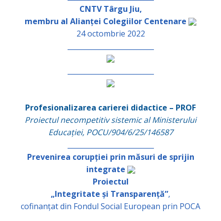
CNTV Târgu Jiu,
membru al Alianței Colegiilor Centenare
24 octombrie 2022
_________________________
_________________________
Profesionalizarea carierei didactice – PROF
Proiectul necompetitiv sistemic al Ministerului
Educației, POCU/904/6/25/146587
_________________________
Prevenirea corupției prin măsuri de sprijin
integrate
Proiectul
„Integritate și Transparență”
,
cofinanțat din Fondul Social European prin POCA
_________________________