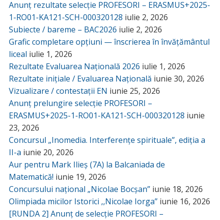
Anunț rezultate selecție PROFESORI – ERASMUS+2025-
1-RO01-KA121-SCH-000320128
iulie 2, 2026
Subiecte / bareme – BAC2026
iulie 2, 2026
Grafic completare opțiuni — înscrierea în învățământul
liceal
iulie 1, 2026
Rezultate Evaluarea Națională 2026
iulie 1, 2026
Rezultate inițiale / Evaluarea Națională
iunie 30, 2026
Vizualizare / contestații EN
iunie 25, 2026
Anunț prelungire selecție PROFESORI –
ERASMUS+2025-1-RO01-KA121-SCH-000320128
iunie
23, 2026
Concursul „Inomedia. Interferențe spirituale”, ediția a
II-a
iunie 20, 2026
Aur pentru Mark Ilieș (7A) la Balcaniada de
Matematică!
iunie 19, 2026
Concursului național „Nicolae Bocșan”
iunie 18, 2026
Olimpiada micilor Istorici ,,Nicolae Iorga”
iunie 16, 2026
[RUNDA 2] Anunț de selecție PROFESORI –