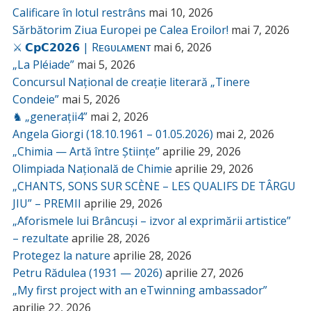
Calificare în lotul restrâns
mai 10, 2026
Sărbătorim Ziua Europei pe Calea Eroilor!
mai 7, 2026
⚔️ 𝗖𝗽𝗖𝟮𝟬𝟮𝟲 | Rᴇɢᴜʟᴀᴍᴇɴᴛ
mai 6, 2026
„La Pléiade”
mai 5, 2026
Concursul Național de creație literară „Tinere
Condeie”
mai 5, 2026
♞ „generații4”
mai 2, 2026
Angela Giorgi (18.10.1961 – 01.05.2026)
mai 2, 2026
„Chimia — Artă între Științe”
aprilie 29, 2026
Olimpiada Națională de Chimie
aprilie 29, 2026
„CHANTS, SONS SUR SCÈNE – LES QUALIFS DE TÂRGU
JIU” – PREMII
aprilie 29, 2026
„Aforismele lui Brâncuși – izvor al exprimării artistice”
– rezultate
aprilie 28, 2026
Protegez la nature
aprilie 28, 2026
Petru Rădulea (1931 — 2026)
aprilie 27, 2026
„My first project with an eTwinning ambassador”
aprilie 22, 2026