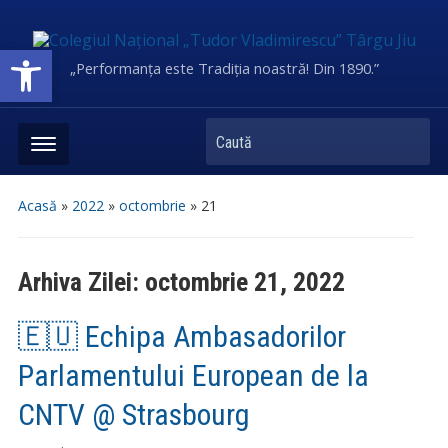
Deschide bara de unelte
„Performanța este Tradiția noastră! Din 1890.”
Caută
Acasă
»
2022
»
octombrie
»
21
Arhiva Zilei:
octombrie 21, 2022
🇪🇺 Echipa Ambasadorilor
Parlamentului European de la
CNTV @ Strasbourg