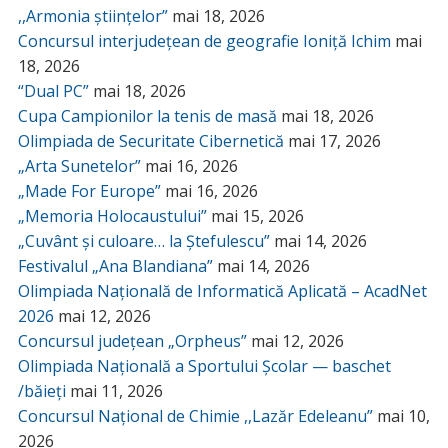
,,Armonia științelor”
mai 18, 2026
Concursul interjudețean de geografie Ioniță Ichim
mai
18, 2026
“Dual PC”
mai 18, 2026
Cupa Campionilor la tenis de masă
mai 18, 2026
Olimpiada de Securitate Cibernetică
mai 17, 2026
„Arta Sunetelor”
mai 16, 2026
„Made For Europe”
mai 16, 2026
„Memoria Holocaustului”
mai 15, 2026
„Cuvânt și culoare… la Ștefulescu”
mai 14, 2026
Festivalul „Ana Blandiana”
mai 14, 2026
Olimpiada Națională de Informatică Aplicată – AcadNet
2026
mai 12, 2026
Concursul județean „Orpheus”
mai 12, 2026
Olimpiada Națională a Sportului Școlar — baschet
/băieți
mai 11, 2026
Concursul Național de Chimie ,,Lazăr Edeleanu”
mai 10,
2026