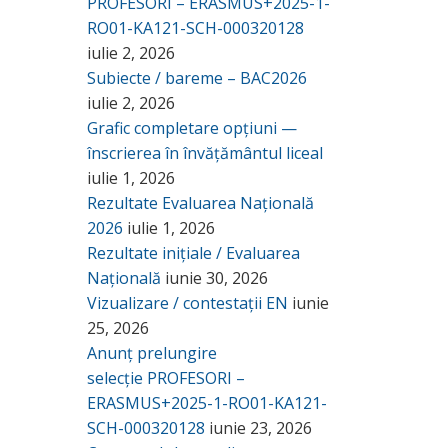
PROFESORI – ERASMUS+2025-1-
RO01-KA121-SCH-000320128
iulie 2, 2026
Subiecte / bareme – BAC2026
iulie 2, 2026
Grafic completare opțiuni —
înscrierea în învățământul liceal
iulie 1, 2026
Rezultate Evaluarea Națională
2026
iulie 1, 2026
Rezultate inițiale / Evaluarea
Națională
iunie 30, 2026
Vizualizare / contestații EN
iunie
25, 2026
Anunț prelungire
selecție PROFESORI –
ERASMUS+2025-1-RO01-KA121-
SCH-000320128
iunie 23, 2026