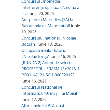
Concursul „Inomedia.
Interferențe spirituale”, ediția a
II-a
iunie 20, 2026
Aur pentru Mark Ilieș (7A) la
Balcaniada de Matematică!
iunie
19, 2026
Concursului național „Nicolae
Bocșan”
iunie 18, 2026
Olimpiada micilor Istorici
,,Nicolae Iorga”
iunie 16, 2026
[RUNDA 2] Anunț de selecție
PROFESORI – ERASMUS+2025-1-
RO01-KA121-SCH-000320128
iunie 16, 2026
Concursul Național de
Informatică “Urmașii lui Moisil”
iunie 12, 2026
Aforismele lui Brâncuși –