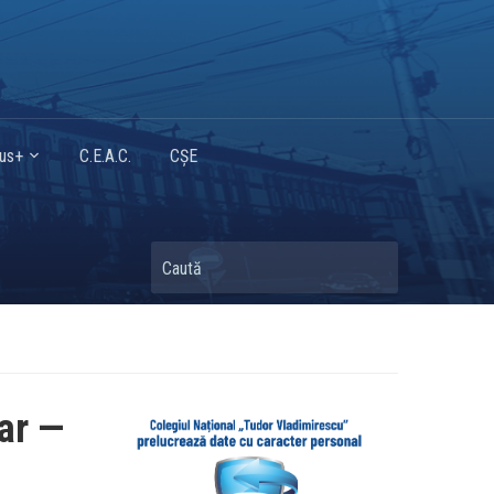
mus+
C.E.A.C.
CȘE
Caută
ar —