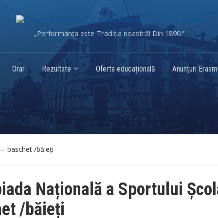
„Performanța este Tradiția noastră! Din 1890.”
Orar
Rezultate
Oferta educațională
Anunțuri Eras
— baschet /băieți
iada Națională a Sportului Școl
et /băieți