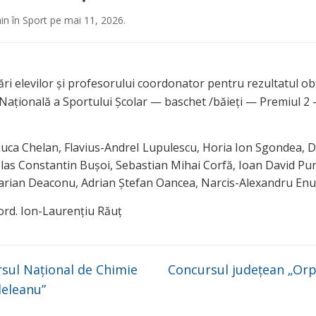
in
în
Sport
pe
mai 11, 2026
.
tări elevilor și profesorului coordonator pentru rezultatul ob
Națională a Sportului Școlar — baschet /băieți — Premiul 2
uca Chelan, Flavius-AndreI Lupulescu, Horia Ion Sgondea, D
las Constantin Bușoi, Sebastian Mihai Corfă, Ioan David Pu
ian Deaconu, Adrian Ștefan Oancea, Narcis-Alexandru Enu
ord. Ion-Laurențiu Răuț
sul Național de Chimie
Concursul județean „Or
deleanu”