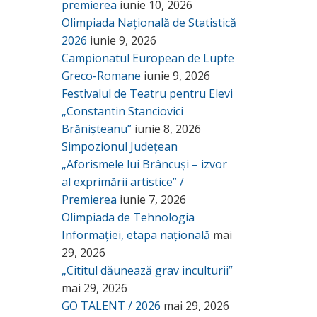
premierea
iunie 10, 2026
Olimpiada Națională de Statistică
2026
iunie 9, 2026
Campionatul European de Lupte
Greco-Romane
iunie 9, 2026
Festivalul de Teatru pentru Elevi
„Constantin Stanciovici
Brănișteanu”
iunie 8, 2026
Simpozionul Județean
„Aforismele lui Brâncuși – izvor
al exprimării artistice” /
Premierea
iunie 7, 2026
Olimpiada de Tehnologia
Informației, etapa națională
mai
29, 2026
„Cititul dăunează grav inculturii”
mai 29, 2026
GO TALENT / 2026
mai 29, 2026