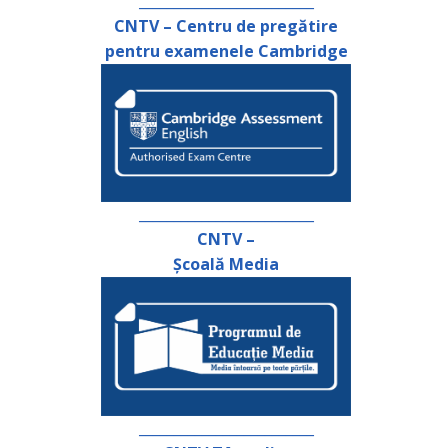
_________________________
CNTV – Centru de pregătire
pentru examenele Cambridge
_________________________
CNTV –
Școală Media
_________________________