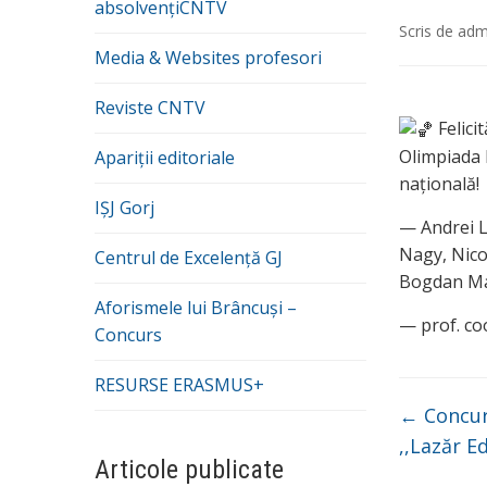
absolvențiCNTV
Scris de
adm
Media & Websites profesori
Reviste CNTV
Felici
Olimpiada 
Apariții editoriale
națională!
IȘJ Gorj
— Andrei L
Nagy, Nico
Centrul de Excelență GJ
Bogdan Mar
Aforismele lui Brâncuși –
— prof. co
Concurs
RESURSE ERASMUS+
←
Concur
,,Lazăr E
Articole publicate