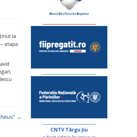
_________________________
ținut la
 — etapa
avid
ngan,
_________________________
lescu
pheus”
→
_________________________
CNTV Târgu Jiu