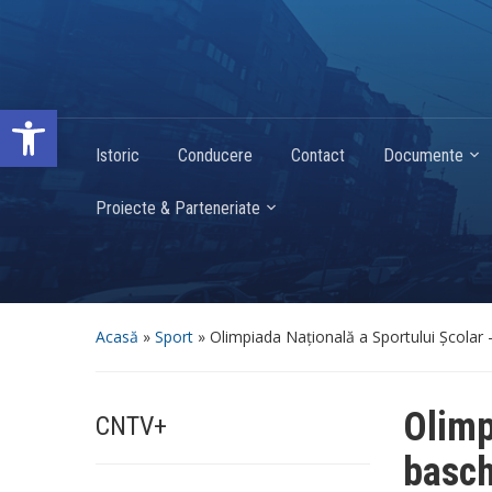
Deschide bara de unelte
Istoric
Conducere
Contact
Documente
Proiecte & Parteneriate
Acasă
»
Sport
»
Olimpiada Națională a Sportului Școlar 
Olimp
CNTV+
basch