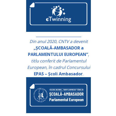
_________________________
Din anul 2020, CNTV a devenit
„ȘCOALĂ-AMBASADOR a
PARLAMENTULUI EUROPEAN”
,
titlu conferit de Parlamentul
European, în cadrul Concursului
EPAS – Școli Ambasador
.