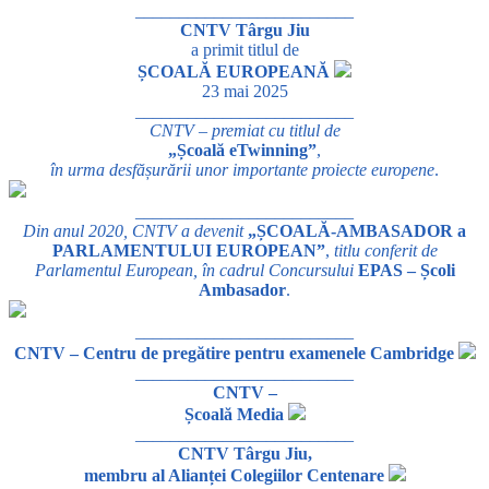
_________________________
CNTV Târgu Jiu
a primit titlul de
ȘCOALĂ EUROPEANĂ
23 mai 2025
_________________________
CNTV – premiat cu titlul de
„Școală eTwinning”
,
în urma desfășurării unor importante proiecte europene
.
_________________________
Din anul 2020, CNTV a devenit
„ȘCOALĂ-AMBASADOR a
PARLAMENTULUI EUROPEAN”
,
titlu conferit de
Parlamentul European, în cadrul Concursului
EPAS – Școli
Ambasador
.
_________________________
CNTV – Centru de pregătire pentru examenele Cambridge
_________________________
CNTV –
Școală Media
_________________________
CNTV Târgu Jiu,
membru al Alianței Colegiilor Centenare