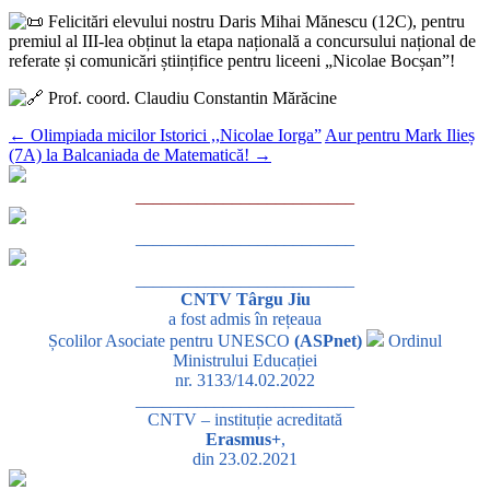
Felicitări elevului nostru Daris Mihai Mănescu (12C), pentru
premiul al III-lea obținut la etapa națională a concursului național de
referate și comunicări științifice pentru liceeni „Nicolae Bocșan”!
Prof. coord. Claudiu Constantin Mărăcine
←
Olimpiada micilor Istorici ,,Nicolae Iorga”
Aur pentru Mark Ilieș
(7A) la Balcaniada de Matematică!
→
_________________________
_________________________
_________________________
CNTV Târgu Jiu
a fost admis în rețeaua
Școlilor Asociate pentru UNESCO
(ASPnet)
Ordinul
Ministrului Educației
nr. 3133/14.02.2022
_________________________
CNTV – instituție acreditată
Erasmus+
,
din 23.02.2021