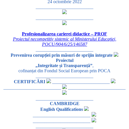
24 octombrie 2022
_________________________
_________________________
Profesionalizarea carierei didactice – PROF
Proiectul necompetitiv sistemic al Ministerului Educației,
POCU/904/6/25/146587
_________________________
Prevenirea corupției prin măsuri de sprijin integrate
Proiectul
„Integritate și Transparență”
,
cofinanțat din Fondul Social European prin POCA
_________________________
CERTIFICĂRI
_________________________
_________________________
_________________________
_________________________
CAMBRIDGE
English Qualifications
_________________________
_________________________
_________________________