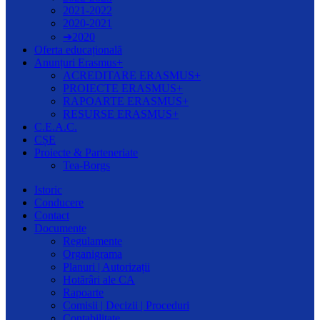
2021-2022
2020-2021
➔2020
Oferta educațională
Anunțuri Erasmus+
ACREDITARE ERASMUS+
PROIECTE ERASMUS+
RAPOARTE ERASMUS+
RESURSE ERASMUS+
C.E.A.C.
CȘE
Proiecte & Parteneriate
Tea-Borgs
Istoric
Conducere
Contact
Documente
Regulamente
Organigrama
Planuri | Autorizații
Hotărâri ale CA
Rapoarte
Comisii | Decizii | Proceduri
Contabilitate