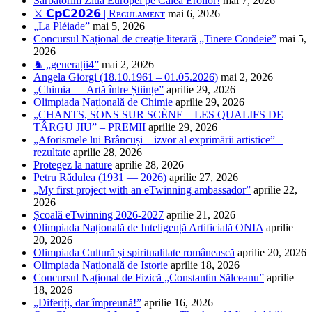
Sărbătorim Ziua Europei pe Calea Eroilor!
mai 7, 2026
⚔️ 𝗖𝗽𝗖𝟮𝟬𝟮𝟲 | Rᴇɢᴜʟᴀᴍᴇɴᴛ
mai 6, 2026
„La Pléiade”
mai 5, 2026
Concursul Național de creație literară „Tinere Condeie”
mai 5,
2026
♞ „generații4”
mai 2, 2026
Angela Giorgi (18.10.1961 – 01.05.2026)
mai 2, 2026
„Chimia — Artă între Științe”
aprilie 29, 2026
Olimpiada Națională de Chimie
aprilie 29, 2026
„CHANTS, SONS SUR SCÈNE – LES QUALIFS DE
TÂRGU JIU” – PREMII
aprilie 29, 2026
„Aforismele lui Brâncuși – izvor al exprimării artistice” –
rezultate
aprilie 28, 2026
Protegez la nature
aprilie 28, 2026
Petru Rădulea (1931 — 2026)
aprilie 27, 2026
„My first project with an eTwinning ambassador”
aprilie 22,
2026
Școală eTwinning 2026-2027
aprilie 21, 2026
Olimpiada Națională de Inteligență Artificială ONIA
aprilie
20, 2026
Olimpiada Cultură și spiritualitate românească
aprilie 20, 2026
Olimpiada Națională de Istorie
aprilie 18, 2026
Concursul Național de Fizică „Constantin Sălceanu”
aprilie
18, 2026
„Diferiți, dar împreună!”
aprilie 16, 2026