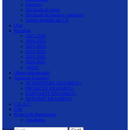
Educativ
Declarații de avere
Declarații de interese | profesori
Arhivă Hotărâri ale CA
Orar
Rezultate
2025-2026
2024-2025
2023-2024
2022-2023
2021-2022
2020-2021
➔2020
Oferta educațională
Anunțuri Erasmus+
ACREDITARE ERASMUS+
PROIECTE ERASMUS+
RAPOARTE ERASMUS+
RESURSE ERASMUS+
C.E.A.C.
CȘE
Proiecte & Parteneriate
Tea-Borgs
Caută