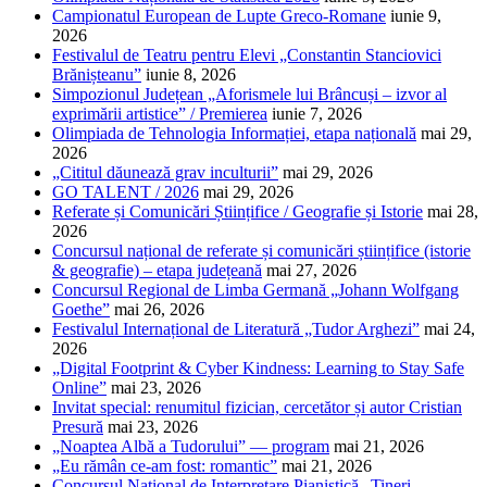
Campionatul European de Lupte Greco-Romane
iunie 9,
2026
Festivalul de Teatru pentru Elevi „Constantin Stanciovici
Brănișteanu”
iunie 8, 2026
Simpozionul Județean „Aforismele lui Brâncuși – izvor al
exprimării artistice” / Premierea
iunie 7, 2026
Olimpiada de Tehnologia Informației, etapa națională
mai 29,
2026
„Cititul dăunează grav inculturii”
mai 29, 2026
GO TALENT / 2026
mai 29, 2026
Referate și Comunicări Științifice / Geografie și Istorie
mai 28,
2026
Concursul național de referate și comunicări științifice (istorie
& geografie) – etapa județeană
mai 27, 2026
Concursul Regional de Limba Germană „Johann Wolfgang
Goethe”
mai 26, 2026
Festivalul Internațional de Literatură „Tudor Arghezi”
mai 24,
2026
„Digital Footprint & Cyber Kindness: Learning to Stay Safe
Online”
mai 23, 2026
Invitat special: renumitul fizician, cercetător și autor Cristian
Presură
mai 23, 2026
„Noaptea Albă a Tudorului” — program
mai 21, 2026
„Eu rămân ce-am fost: romantic”
mai 21, 2026
Concursul Național de Interpretare Pianistică „Tineri