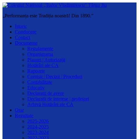
„Performanța este Tradiția noastră! Din 1890.”
Istoric
Conducere
Contact
Documente
Regulamente
Organigrama
Planuri | Autorizații
Hotărâri ale CA
Rapoarte
Comisii | Decizii | Proceduri
Contabilitate
Educativ
Declarații de avere
Declarații de interese | profesori
Arhivă Hotărâri ale CA
Orar
Rezultate
2025-2026
2024-2025
2023-2024
2022-2023