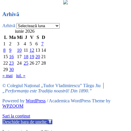
Arhivă
Arhivă
iunie 2026
L
Ma
Mi
J
V
S
D
1
2
3
4
5
6
7
8
9
10
11
12
13
14
15
16
17
18
19
20
21
22
23
24
25
26
27
28
29
30
« mai
iul. »
© Colegiul Național „Tudor Vladimirescu” Târgu Jiu │
„Performanța este Tradiția noastră! Din 1890.”
Powered by
WordPress
/ Academica WordPress Theme by
WPZOOM
Sari la conținut
Deschide bara de unelte