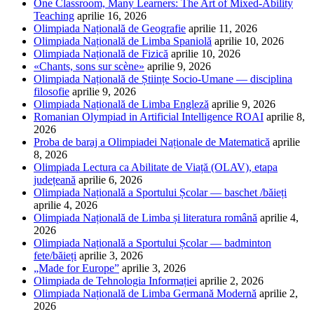
One Classroom, Many Learners: The Art of Mixed-Ability
Teaching
aprilie 16, 2026
Olimpiada Națională de Geografie
aprilie 11, 2026
Olimpiada Națională de Limba Spaniolă
aprilie 10, 2026
Olimpiada Națională de Fizică
aprilie 10, 2026
«Chants, sons sur scène»
aprilie 9, 2026
Olimpiada Națională de Științe Socio-Umane — disciplina
filosofie
aprilie 9, 2026
Olimpiada Națională de Limba Engleză
aprilie 9, 2026
Romanian Olympiad in Artificial Intelligence ROAI
aprilie 8,
2026
Proba de baraj a Olimpiadei Naționale de Matematică
aprilie
8, 2026
Olimpiada Lectura ca Abilitate de Viață (OLAV), etapa
județeană
aprilie 6, 2026
Olimpiada Națională a Sportului Școlar — baschet /băieți
aprilie 4, 2026
Olimpiada Națională de Limba și literatura română
aprilie 4,
2026
Olimpiada Națională a Sportului Școlar — badminton
fete/băieți
aprilie 3, 2026
„Made for Europe”
aprilie 3, 2026
Olimpiada de Tehnologia Informației
aprilie 2, 2026
Olimpiada Națională de Limba Germană Modernă
aprilie 2,
2026