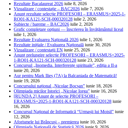
Rezultate Bacalaureat 2026
iulie 8, 2026
Vizualizare / contestație – BAC2026
iulie 7, 2026
Anunț rezultate selecție PROFESORI – ERASMUS+2025-1-
RO01-KA121-SCH-000320128
iulie 2, 2026
Subiecte / bareme – BAC2026
iulie 2, 2026
Grafic completare opțiuni — înscrierea în învățământul liceal
iulie 1, 2026
Rezultate Evaluarea Națională 2026
iulie 1, 2026
Rezultate inițiale / Evaluarea Națională
iunie 30, 2026
Vizualizare / contestații EN
iunie 25, 2026
Anunț prelungire selecție PROFESORI – ERASMUS+2025-
1-RO01-KA121-SCH-000320128
iunie 23, 2026
Concursul „Inomedia. Interferențe spirituale”, ediția a II-a
iunie 20, 2026
Aur pentru Mark Ilieș (7A) la Balcaniada de Matematică!
iunie 19, 2026
Concursului național „Nicolae Bocșan”
iunie 18, 2026
Olimpiada micilor Istorici ,,Nicolae Iorga”
iunie 16, 2026
[RUNDA 2] Anunț de selecție PROFESORI –
ERASMUS+2025-1-RO01-KA121-SCH-000320128
iunie
16, 2026
Concursul Național de Informatică “Urmașii lui Moisil”
iunie
12, 2026
Aforismele lui Brâncuși – premierea
iunie 10, 2026
Olimpiada Națională de Statistică 2026
iunie 9, 2026