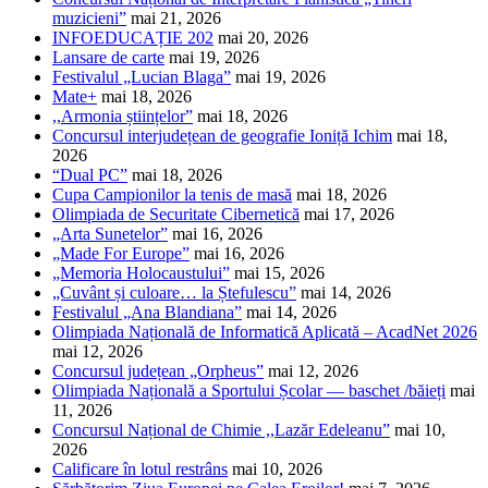
muzicieni”
mai 21, 2026
INFOEDUCAȚIE 202
mai 20, 2026
Lansare de carte
mai 19, 2026
Festivalul „Lucian Blaga”
mai 19, 2026
Mate+
mai 18, 2026
,,Armonia științelor”
mai 18, 2026
Concursul interjudețean de geografie Ioniță Ichim
mai 18,
2026
“Dual PC”
mai 18, 2026
Cupa Campionilor la tenis de masă
mai 18, 2026
Olimpiada de Securitate Cibernetică
mai 17, 2026
„Arta Sunetelor”
mai 16, 2026
„Made For Europe”
mai 16, 2026
„Memoria Holocaustului”
mai 15, 2026
„Cuvânt și culoare… la Ștefulescu”
mai 14, 2026
Festivalul „Ana Blandiana”
mai 14, 2026
Olimpiada Națională de Informatică Aplicată – AcadNet 2026
mai 12, 2026
Concursul județean „Orpheus”
mai 12, 2026
Olimpiada Națională a Sportului Școlar — baschet /băieți
mai
11, 2026
Concursul Național de Chimie ,,Lazăr Edeleanu”
mai 10,
2026
Calificare în lotul restrâns
mai 10, 2026