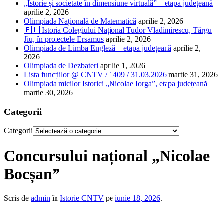
„Istorie și societate în dimensiune virtuală” – etapa județeană
aprilie 2, 2026
Olimpiada Națională de Matematică
aprilie 2, 2026
🇪🇺 Istoria Colegiului Național Tudor Vladimirescu, Târgu
Jiu, în proiectele Ersamus
aprilie 2, 2026
Olimpiada de Limba Engleză – etapa județeană
aprilie 2,
2026
Olimpiada de Dezbateri
aprilie 1, 2026
Lista funcțiilor @ CNTV / 1409 / 31.03.2026
martie 31, 2026
Olimpiada micilor Istorici „Nicolae Iorga”, etapa județeană
martie 30, 2026
Categorii
Categorii
Concursului național „Nicolae
Bocșan”
Scris de
admin
în
Istorie CNTV
pe
iunie 18, 2026
.