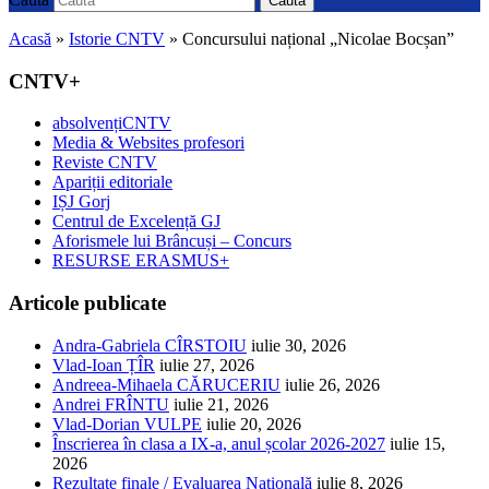
Caută
Acasă
»
Istorie CNTV
»
Concursului național „Nicolae Bocșan”
CNTV+
absolvențiCNTV
Media & Websites profesori
Reviste CNTV
Apariții editoriale
IȘJ Gorj
Centrul de Excelență GJ
Aforismele lui Brâncuși – Concurs
RESURSE ERASMUS+
Articole publicate
Andra-Gabriela CÎRSTOIU
iulie 30, 2026
Vlad-Ioan ȚÎR
iulie 27, 2026
Andreea-Mihaela CĂRUCERIU
iulie 26, 2026
Andrei FRÎNTU
iulie 21, 2026
Vlad-Dorian VULPE
iulie 20, 2026
Înscrierea în clasa a IX-a, anul școlar 2026-2027
iulie 15,
2026
Rezultate finale / Evaluarea Națională
iulie 8, 2026