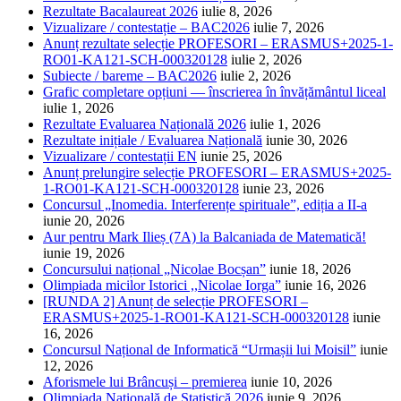
Rezultate Bacalaureat 2026
iulie 8, 2026
Vizualizare / contestație – BAC2026
iulie 7, 2026
Anunț rezultate selecție PROFESORI – ERASMUS+2025-1-
RO01-KA121-SCH-000320128
iulie 2, 2026
Subiecte / bareme – BAC2026
iulie 2, 2026
Grafic completare opțiuni — înscrierea în învățământul liceal
iulie 1, 2026
Rezultate Evaluarea Națională 2026
iulie 1, 2026
Rezultate inițiale / Evaluarea Națională
iunie 30, 2026
Vizualizare / contestații EN
iunie 25, 2026
Anunț prelungire selecție PROFESORI – ERASMUS+2025-
1-RO01-KA121-SCH-000320128
iunie 23, 2026
Concursul „Inomedia. Interferențe spirituale”, ediția a II-a
iunie 20, 2026
Aur pentru Mark Ilieș (7A) la Balcaniada de Matematică!
iunie 19, 2026
Concursului național „Nicolae Bocșan”
iunie 18, 2026
Olimpiada micilor Istorici ,,Nicolae Iorga”
iunie 16, 2026
[RUNDA 2] Anunț de selecție PROFESORI –
ERASMUS+2025-1-RO01-KA121-SCH-000320128
iunie
16, 2026
Concursul Național de Informatică “Urmașii lui Moisil”
iunie
12, 2026
Aforismele lui Brâncuși – premierea
iunie 10, 2026
Olimpiada Națională de Statistică 2026
iunie 9, 2026