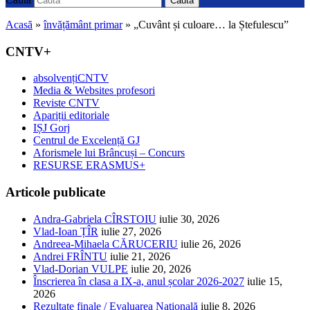
Caută
Acasă
»
învățământ primar
»
„Cuvânt și culoare… la Ștefulescu”
CNTV+
absolvențiCNTV
Media & Websites profesori
Reviste CNTV
Apariții editoriale
IȘJ Gorj
Centrul de Excelență GJ
Aforismele lui Brâncuși – Concurs
RESURSE ERASMUS+
Articole publicate
Andra-Gabriela CÎRSTOIU
iulie 30, 2026
Vlad-Ioan ȚÎR
iulie 27, 2026
Andreea-Mihaela CĂRUCERIU
iulie 26, 2026
Andrei FRÎNTU
iulie 21, 2026
Vlad-Dorian VULPE
iulie 20, 2026
Înscrierea în clasa a IX-a, anul școlar 2026-2027
iulie 15,
2026
Rezultate finale / Evaluarea Națională
iulie 8, 2026