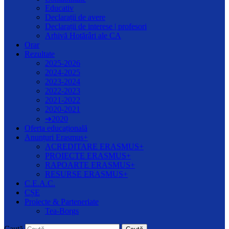
Educativ
Declarații de avere
Declarații de interese | profesori
Arhivă Hotărâri ale CA
Orar
Rezultate
2025-2026
2024-2025
2023-2024
2022-2023
2021-2022
2020-2021
➔2020
Oferta educațională
Anunțuri Erasmus+
ACREDITARE ERASMUS+
PROIECTE ERASMUS+
RAPOARTE ERASMUS+
RESURSE ERASMUS+
C.E.A.C.
CȘE
Proiecte & Parteneriate
Tea-Borgs
Caută