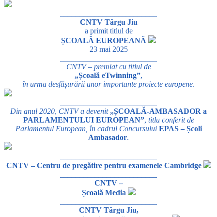
_________________________
CNTV Târgu Jiu
a primit titlul de
ȘCOALĂ EUROPEANĂ
23 mai 2025
_________________________
CNTV – premiat cu titlul de
„Școală eTwinning”
,
în urma desfășurării unor importante proiecte europene
.
_________________________
Din anul 2020, CNTV a devenit
„ȘCOALĂ-AMBASADOR a
PARLAMENTULUI EUROPEAN”
,
titlu conferit de
Parlamentul European, în cadrul Concursului
EPAS – Școli
Ambasador
.
_________________________
CNTV – Centru de pregătire pentru examenele Cambridge
_________________________
CNTV –
Școală Media
_________________________
CNTV Târgu Jiu,