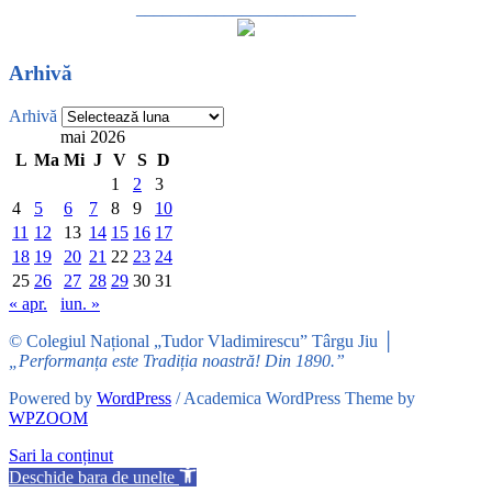
_________________________
Arhivă
Arhivă
mai 2026
L
Ma
Mi
J
V
S
D
1
2
3
4
5
6
7
8
9
10
11
12
13
14
15
16
17
18
19
20
21
22
23
24
25
26
27
28
29
30
31
« apr.
iun. »
© Colegiul Național „Tudor Vladimirescu” Târgu Jiu │
„Performanța este Tradiția noastră! Din 1890.”
Powered by
WordPress
/ Academica WordPress Theme by
WPZOOM
Sari la conținut
Deschide bara de unelte