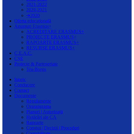
2021-2022
2020-2021
➔2020
Oferta educațională
Anunțuri Erasmus+
ACREDITARE ERASMUS+
PROIECTE ERASMUS+
RAPOARTE ERASMUS+
RESURSE ERASMUS+
C.E.A.C.
CȘE
Proiecte & Parteneriate
Tea-Borgs
Istoric
Conducere
Contact
Documente
Regulamente
Organigrama
Planuri | Autorizații
Hotărâri ale CA
Rapoarte
Comisii | Decizii | Proceduri
Contabilitate