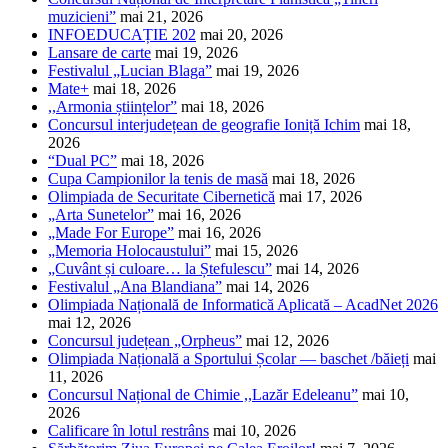
muzicieni”
mai 21, 2026
INFOEDUCAȚIE 202
mai 20, 2026
Lansare de carte
mai 19, 2026
Festivalul „Lucian Blaga”
mai 19, 2026
Mate+
mai 18, 2026
,,Armonia științelor”
mai 18, 2026
Concursul interjudețean de geografie Ioniță Ichim
mai 18,
2026
“Dual PC”
mai 18, 2026
Cupa Campionilor la tenis de masă
mai 18, 2026
Olimpiada de Securitate Cibernetică
mai 17, 2026
„Arta Sunetelor”
mai 16, 2026
„Made For Europe”
mai 16, 2026
„Memoria Holocaustului”
mai 15, 2026
„Cuvânt și culoare… la Ștefulescu”
mai 14, 2026
Festivalul „Ana Blandiana”
mai 14, 2026
Olimpiada Națională de Informatică Aplicată – AcadNet 2026
mai 12, 2026
Concursul județean „Orpheus”
mai 12, 2026
Olimpiada Națională a Sportului Școlar — baschet /băieți
mai
11, 2026
Concursul Național de Chimie ,,Lazăr Edeleanu”
mai 10,
2026
Calificare în lotul restrâns
mai 10, 2026