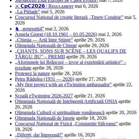
Sărbătorim Ziua Europei pe Calea Eroilor!
mai 7, 2026
⚔️ 𝗖𝗽𝗖𝟮𝟬𝟮𝟲 | Rᴇɢᴜʟᴀᴍᴇɴᴛ
mai 6, 2026
„La Pléiade”
mai 5, 2026
Concursul Național de creație literară „Tinere Condeie”
mai 5,
2026
♞ „generații4”
mai 2, 2026
Angela Giorgi (18.10.1961 – 01.05.2026)
mai 2, 2026
„Chimia — Artă între Științe”
aprilie 29, 2026
Olimpiada Națională de Chimie
aprilie 29, 2026
„CHANTS, SONS SUR SCÈNE – LES QUALIFS DE
TÂRGU JIU” – PREMII
aprilie 29, 2026
„Aforismele lui Brâncuși – izvor al exprimării artistice” –
rezultate
aprilie 28, 2026
Protegez la nature
aprilie 28, 2026
Petru Rădulea (1931 — 2026)
aprilie 27, 2026
„My first project with an eTwinning ambassador”
aprilie 22,
2026
Școală eTwinning 2026-2027
aprilie 21, 2026
Olimpiada Națională de Inteligență Artificială ONIA
aprilie
20, 2026
Olimpiada Cultură și spiritualitate românească
aprilie 20, 2026
Olimpiada Națională de Istorie
aprilie 18, 2026
Concursul Național de Fizică „Constantin Sălceanu”
aprilie
18, 2026
„Diferiți, dar împreună!”
aprilie 16, 2026