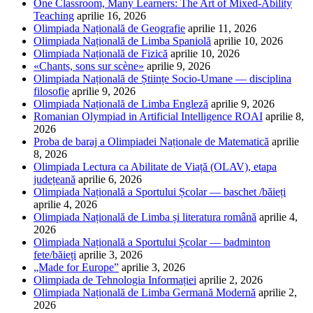
One Classroom, Many Learners: The Art of Mixed-Ability
Teaching
aprilie 16, 2026
Olimpiada Națională de Geografie
aprilie 11, 2026
Olimpiada Națională de Limba Spaniolă
aprilie 10, 2026
Olimpiada Națională de Fizică
aprilie 10, 2026
«Chants, sons sur scène»
aprilie 9, 2026
Olimpiada Națională de Științe Socio-Umane — disciplina
filosofie
aprilie 9, 2026
Olimpiada Națională de Limba Engleză
aprilie 9, 2026
Romanian Olympiad in Artificial Intelligence ROAI
aprilie 8,
2026
Proba de baraj a Olimpiadei Naționale de Matematică
aprilie
8, 2026
Olimpiada Lectura ca Abilitate de Viață (OLAV), etapa
județeană
aprilie 6, 2026
Olimpiada Națională a Sportului Școlar — baschet /băieți
aprilie 4, 2026
Olimpiada Națională de Limba și literatura română
aprilie 4,
2026
Olimpiada Națională a Sportului Școlar — badminton
fete/băieți
aprilie 3, 2026
„Made for Europe”
aprilie 3, 2026
Olimpiada de Tehnologia Informației
aprilie 2, 2026
Olimpiada Națională de Limba Germană Modernă
aprilie 2,
2026