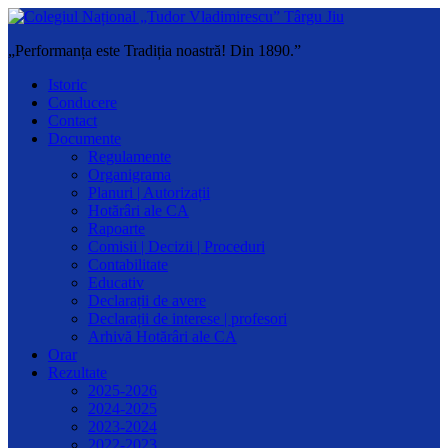
„Performanța este Tradiția noastră! Din 1890.”
Istoric
Conducere
Contact
Documente
Regulamente
Organigrama
Planuri | Autorizații
Hotărâri ale CA
Rapoarte
Comisii | Decizii | Proceduri
Contabilitate
Educativ
Declarații de avere
Declarații de interese | profesori
Arhivă Hotărâri ale CA
Orar
Rezultate
2025-2026
2024-2025
2023-2024
2022-2023