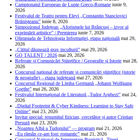
Campionatul European de Lupte Greco-Romane
iunie 9,
2026
Festivalul de Teatru pentru Elevi „Constantin Stanciovici
Brănișteanu”
iunie 8, 2026
Simpozionul Județean „Aforismele lui Brâncuși – izvor al
exprimării artistice” / Premierea
iunie 7, 2026
Olimpiada de Tehnologia Informației, etapa națională
mai 29,
2026
„Cititul dăunează grav inculturii”
mai 29, 2026
GO TALENT / 2026
mai 29, 2026
Referate și Comunicări Științifice / Geografie și Istorie
mai 28,
2026
Concursul național de referate și comunicări științifice (istorie
& geografie) – etapa județeană
mai 27, 2026
Concursul Regional de Limba Germană „Johann Wolfgang
Goethe”
mai 26, 2026
Festivalul Internațional de Literatură „Tudor Arghezi”
mai 24,
2026
„Digital Footprint & Cyber Kindness: Learning to Stay Safe
Online”
mai 23, 2026
Invitat special: renumitul fizician, cercetător și autor Cristian
Presură
mai 23, 2026
„Noaptea Albă a Tudorului” — program
mai 21, 2026
„Eu rămân ce-am fost: romantic”
mai 21, 2026
Concursul Național de Interpretare Pianistică „Tineri