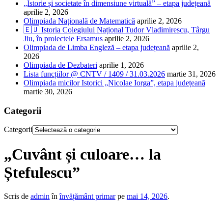
„Istorie și societate în dimensiune virtuală” – etapa județeană
aprilie 2, 2026
Olimpiada Națională de Matematică
aprilie 2, 2026
🇪🇺 Istoria Colegiului Național Tudor Vladimirescu, Târgu
Jiu, în proiectele Ersamus
aprilie 2, 2026
Olimpiada de Limba Engleză – etapa județeană
aprilie 2,
2026
Olimpiada de Dezbateri
aprilie 1, 2026
Lista funcțiilor @ CNTV / 1409 / 31.03.2026
martie 31, 2026
Olimpiada micilor Istorici „Nicolae Iorga”, etapa județeană
martie 30, 2026
Categorii
Categorii
„Cuvânt și culoare… la
Ștefulescu”
Scris de
admin
în
învățământ primar
pe
mai 14, 2026
.