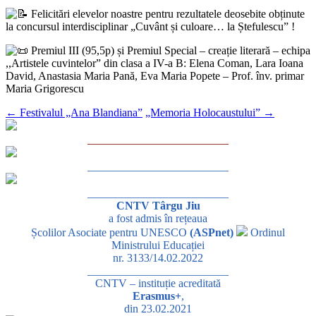
Felicitări elevelor noastre pentru rezultatele deosebite obținute
la concursul interdisciplinar „Cuvânt și culoare… la Ștefulescu” !
Premiul III (95,5p) și Premiul Special – creație literară – echipa
,,Artistele cuvintelor” din clasa a IV-a B: Elena Coman, Lara Ioana
David, Anastasia Maria Pană, Eva Maria Popete – Prof. înv. primar
Maria Grigorescu
←
Festivalul „Ana Blandiana”
„Memoria Holocaustului”
→
_________________________
_________________________
_________________________
CNTV Târgu Jiu
a fost admis în rețeaua
Școlilor Asociate pentru UNESCO
(ASPnet)
Ordinul
Ministrului Educației
nr. 3133/14.02.2022
_________________________
CNTV – instituție acreditată
Erasmus+
,
din 23.02.2021