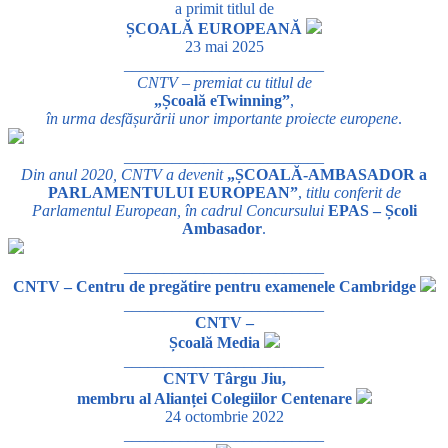
a primit titlul de
ȘCOALĂ EUROPEANĂ
23 mai 2025
_________________________
CNTV – premiat cu titlul de
„Școală eTwinning”
,
în urma desfășurării unor importante proiecte europene
.
_________________________
Din anul 2020, CNTV a devenit
„ȘCOALĂ-AMBASADOR a
PARLAMENTULUI EUROPEAN”
,
titlu conferit de
Parlamentul European, în cadrul Concursului
EPAS – Școli
Ambasador
.
_________________________
CNTV – Centru de pregătire pentru examenele Cambridge
_________________________
CNTV –
Școală Media
_________________________
CNTV Târgu Jiu,
membru al Alianței Colegiilor Centenare
24 octombrie 2022
_________________________