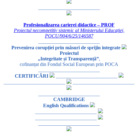
_________________________
Profesionalizarea carierei didactice – PROF
Proiectul necompetitiv sistemic al Ministerului Educației,
POCU/904/6/25/146587
_________________________
Prevenirea corupției prin măsuri de sprijin integrate
Proiectul
„Integritate și Transparență”
,
cofinanțat din Fondul Social European prin POCA
_________________________
CERTIFICĂRI
_________________________
_________________________
_________________________
_________________________
CAMBRIDGE
English Qualifications
_________________________
_________________________
_________________________