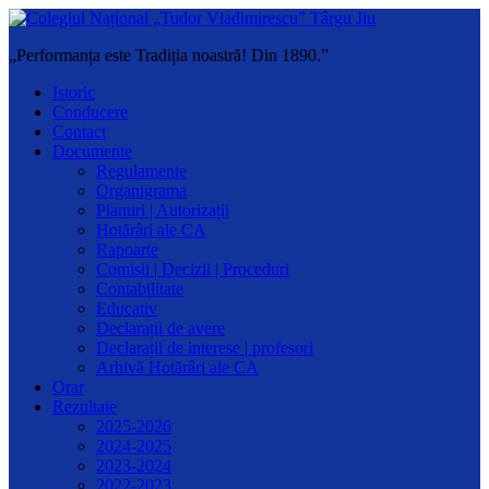
„Performanța este Tradiția noastră! Din 1890.”
Istoric
Conducere
Contact
Documente
Regulamente
Organigrama
Planuri | Autorizații
Hotărâri ale CA
Rapoarte
Comisii | Decizii | Proceduri
Contabilitate
Educativ
Declarații de avere
Declarații de interese | profesori
Arhivă Hotărâri ale CA
Orar
Rezultate
2025-2026
2024-2025
2023-2024
2022-2023