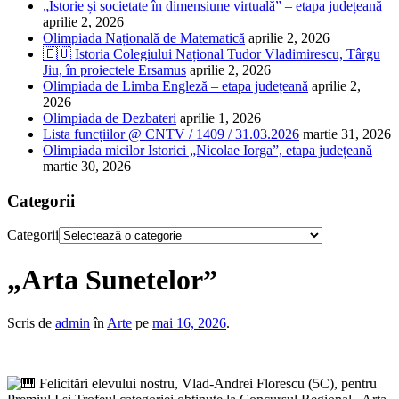
„Istorie și societate în dimensiune virtuală” – etapa județeană
aprilie 2, 2026
Olimpiada Națională de Matematică
aprilie 2, 2026
🇪🇺 Istoria Colegiului Național Tudor Vladimirescu, Târgu
Jiu, în proiectele Ersamus
aprilie 2, 2026
Olimpiada de Limba Engleză – etapa județeană
aprilie 2,
2026
Olimpiada de Dezbateri
aprilie 1, 2026
Lista funcțiilor @ CNTV / 1409 / 31.03.2026
martie 31, 2026
Olimpiada micilor Istorici „Nicolae Iorga”, etapa județeană
martie 30, 2026
Categorii
Categorii
„Arta Sunetelor”
Scris de
admin
în
Arte
pe
mai 16, 2026
.
Felicitări elevului nostru, Vlad-Andrei Florescu (5C), pentru