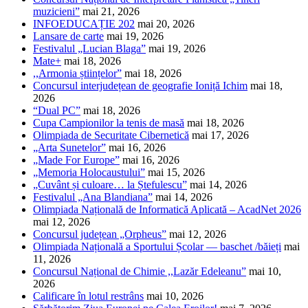
muzicieni”
mai 21, 2026
INFOEDUCAȚIE 202
mai 20, 2026
Lansare de carte
mai 19, 2026
Festivalul „Lucian Blaga”
mai 19, 2026
Mate+
mai 18, 2026
,,Armonia științelor”
mai 18, 2026
Concursul interjudețean de geografie Ioniță Ichim
mai 18,
2026
“Dual PC”
mai 18, 2026
Cupa Campionilor la tenis de masă
mai 18, 2026
Olimpiada de Securitate Cibernetică
mai 17, 2026
„Arta Sunetelor”
mai 16, 2026
„Made For Europe”
mai 16, 2026
„Memoria Holocaustului”
mai 15, 2026
„Cuvânt și culoare… la Ștefulescu”
mai 14, 2026
Festivalul „Ana Blandiana”
mai 14, 2026
Olimpiada Națională de Informatică Aplicată – AcadNet 2026
mai 12, 2026
Concursul județean „Orpheus”
mai 12, 2026
Olimpiada Națională a Sportului Școlar — baschet /băieți
mai
11, 2026
Concursul Național de Chimie ,,Lazăr Edeleanu”
mai 10,
2026
Calificare în lotul restrâns
mai 10, 2026