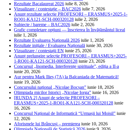
Rezultate Bacalaureat 2026
iulie 8, 2026
Vizualizare / contestație – BAC2026
iulie 7, 2026
Anunț rezultate selecție PROFESORI – ERASMUS+2025-1-
RO01-KA121-SCH-000320128
iulie 2, 2026
Subiecte / bareme – BAC2026
iulie 2, 2026
Grafic completare opțiuni — înscrierea în învățământul liceal
iulie 1, 2026
Rezultate Evaluarea Națională 2026
iulie 1, 2026
Rezultate inițiale / Evaluarea Națională
iunie 30, 2026
Vizualizare / contestații EN
iunie 25, 2026
Anunț prelungire selecție PROFESORI – ERASMUS+2025-
1-RO01-KA121-SCH-000320128
iunie 23, 2026
Concursul „Inomedia. Interferențe spirituale”, ediția a II-a
iunie 20, 2026
Aur pentru Mark Ilieș (7A) la Balcaniada de Matematică!
iunie 19, 2026
Concursului național „Nicolae Bocșan”
iunie 18, 2026
Olimpiada micilor Istorici ,,Nicolae Iorga”
iunie 16, 2026
[RUNDA 2] Anunț de selecție PROFESORI –
ERASMUS+2025-1-RO01-KA121-SCH-000320128
iunie
16, 2026
Concursul Național de Informatică “Urmașii lui Moisil”
iunie
12, 2026
Aforismele lui Brâncuși – premierea
iunie 10, 2026
Olimpiada Națională de Statistică 2026
iunie 9, 2026