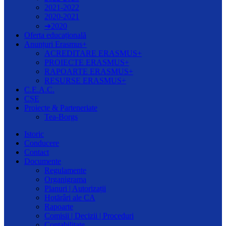
2021-2022
2020-2021
➔2020
Oferta educațională
Anunțuri Erasmus+
ACREDITARE ERASMUS+
PROIECTE ERASMUS+
RAPOARTE ERASMUS+
RESURSE ERASMUS+
C.E.A.C.
CȘE
Proiecte & Parteneriate
Tea-Borgs
Istoric
Conducere
Contact
Documente
Regulamente
Organigrama
Planuri | Autorizații
Hotărâri ale CA
Rapoarte
Comisii | Decizii | Proceduri
Contabilitate