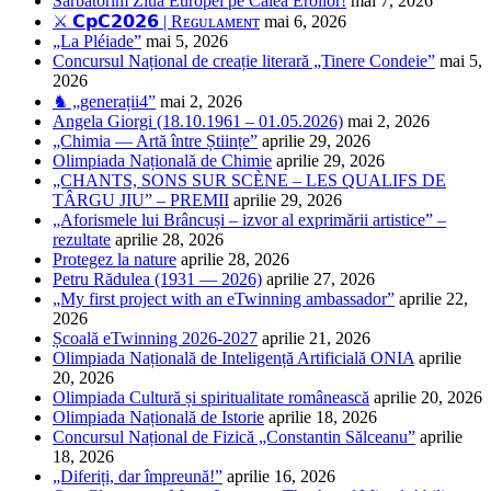
Sărbătorim Ziua Europei pe Calea Eroilor!
mai 7, 2026
⚔️ 𝗖𝗽𝗖𝟮𝟬𝟮𝟲 | Rᴇɢᴜʟᴀᴍᴇɴᴛ
mai 6, 2026
„La Pléiade”
mai 5, 2026
Concursul Național de creație literară „Tinere Condeie”
mai 5,
2026
♞ „generații4”
mai 2, 2026
Angela Giorgi (18.10.1961 – 01.05.2026)
mai 2, 2026
„Chimia — Artă între Științe”
aprilie 29, 2026
Olimpiada Națională de Chimie
aprilie 29, 2026
„CHANTS, SONS SUR SCÈNE – LES QUALIFS DE
TÂRGU JIU” – PREMII
aprilie 29, 2026
„Aforismele lui Brâncuși – izvor al exprimării artistice” –
rezultate
aprilie 28, 2026
Protegez la nature
aprilie 28, 2026
Petru Rădulea (1931 — 2026)
aprilie 27, 2026
„My first project with an eTwinning ambassador”
aprilie 22,
2026
Școală eTwinning 2026-2027
aprilie 21, 2026
Olimpiada Națională de Inteligență Artificială ONIA
aprilie
20, 2026
Olimpiada Cultură și spiritualitate românească
aprilie 20, 2026
Olimpiada Națională de Istorie
aprilie 18, 2026
Concursul Național de Fizică „Constantin Sălceanu”
aprilie
18, 2026
„Diferiți, dar împreună!”
aprilie 16, 2026