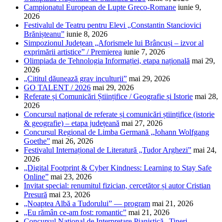
Campionatul European de Lupte Greco-Romane
iunie 9,
2026
Festivalul de Teatru pentru Elevi „Constantin Stanciovici
Brănișteanu”
iunie 8, 2026
Simpozionul Județean „Aforismele lui Brâncuși – izvor al
exprimării artistice” / Premierea
iunie 7, 2026
Olimpiada de Tehnologia Informației, etapa națională
mai 29,
2026
„Cititul dăunează grav inculturii”
mai 29, 2026
GO TALENT / 2026
mai 29, 2026
Referate și Comunicări Științifice / Geografie și Istorie
mai 28,
2026
Concursul național de referate și comunicări științifice (istorie
& geografie) – etapa județeană
mai 27, 2026
Concursul Regional de Limba Germană „Johann Wolfgang
Goethe”
mai 26, 2026
Festivalul Internațional de Literatură „Tudor Arghezi”
mai 24,
2026
„Digital Footprint & Cyber Kindness: Learning to Stay Safe
Online”
mai 23, 2026
Invitat special: renumitul fizician, cercetător și autor Cristian
Presură
mai 23, 2026
„Noaptea Albă a Tudorului” — program
mai 21, 2026
„Eu rămân ce-am fost: romantic”
mai 21, 2026
Concursul Național de Interpretare Pianistică „Tineri