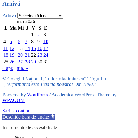
Arhivă
Arhivă
mai 2026
L
Ma
Mi
J
V
S
D
1
2
3
4
5
6
7
8
9
10
11
12
13
14
15
16
17
18
19
20
21
22
23
24
25
26
27
28
29
30
31
« apr.
iun. »
© Colegiul Național „Tudor Vladimirescu” Târgu Jiu │
„Performanța este Tradiția noastră! Din 1890.”
Powered by
WordPress
/ Academica WordPress Theme by
WPZOOM
Sari la conținut
Deschide bara de unelte
Instrumente de accesibilitate