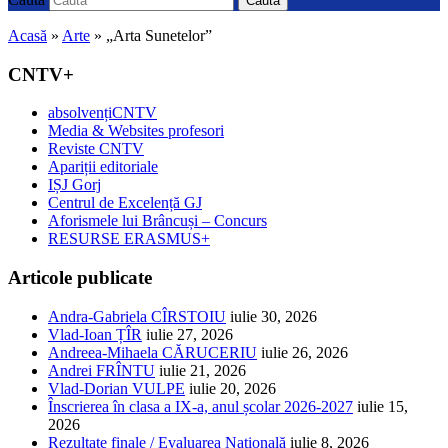
Caută
Acasă
»
Arte
»
„Arta Sunetelor”
CNTV+
absolvențiCNTV
Media & Websites profesori
Reviste CNTV
Apariții editoriale
IȘJ Gorj
Centrul de Excelență GJ
Aforismele lui Brâncuși – Concurs
RESURSE ERASMUS+
Articole publicate
Andra-Gabriela CÎRSTOIU
iulie 30, 2026
Vlad-Ioan ȚÎR
iulie 27, 2026
Andreea-Mihaela CĂRUCERIU
iulie 26, 2026
Andrei FRÎNTU
iulie 21, 2026
Vlad-Dorian VULPE
iulie 20, 2026
Înscrierea în clasa a IX-a, anul școlar 2026-2027
iulie 15,
2026
Rezultate finale / Evaluarea Națională
iulie 8, 2026