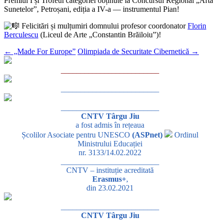
Premiul I și Trofeul categoriei obținute la Concursul Regional „Arta
Sunetelor”, Petroșani, ediția a IV-a — instrumentul Pian!
Felicitări și mulțumiri domnului profesor coordonator
Florin
Berculescu
(Liceul de Arte „Constantin Brăiloiu”)!
←
„Made For Europe”
Olimpiada de Securitate Cibernetică
→
_________________________
_________________________
_________________________
CNTV Târgu Jiu
a fost admis în rețeaua
Școlilor Asociate pentru UNESCO
(ASPnet)
Ordinul
Ministrului Educației
nr. 3133/14.02.2022
_________________________
CNTV – instituție acreditată
Erasmus+
,
din 23.02.2021
_________________________
CNTV Târgu Jiu