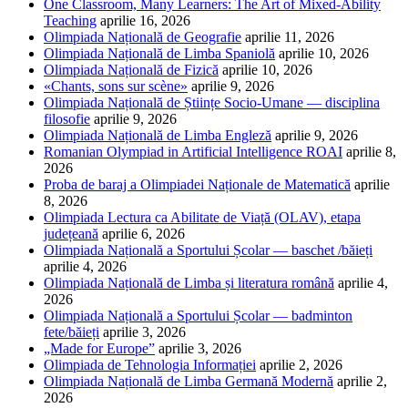
One Classroom, Many Learners: The Art of Mixed-Ability
Teaching
aprilie 16, 2026
Olimpiada Națională de Geografie
aprilie 11, 2026
Olimpiada Națională de Limba Spaniolă
aprilie 10, 2026
Olimpiada Națională de Fizică
aprilie 10, 2026
«Chants, sons sur scène»
aprilie 9, 2026
Olimpiada Națională de Științe Socio-Umane — disciplina
filosofie
aprilie 9, 2026
Olimpiada Națională de Limba Engleză
aprilie 9, 2026
Romanian Olympiad in Artificial Intelligence ROAI
aprilie 8,
2026
Proba de baraj a Olimpiadei Naționale de Matematică
aprilie
8, 2026
Olimpiada Lectura ca Abilitate de Viață (OLAV), etapa
județeană
aprilie 6, 2026
Olimpiada Națională a Sportului Școlar — baschet /băieți
aprilie 4, 2026
Olimpiada Națională de Limba și literatura română
aprilie 4,
2026
Olimpiada Națională a Sportului Școlar — badminton
fete/băieți
aprilie 3, 2026
„Made for Europe”
aprilie 3, 2026
Olimpiada de Tehnologia Informației
aprilie 2, 2026
Olimpiada Națională de Limba Germană Modernă
aprilie 2,
2026