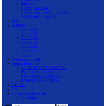
Educativ
Declarații de avere
Declarații de interese | profesori
Arhivă Hotărâri ale CA
Orar
Rezultate
2025-2026
2024-2025
2023-2024
2022-2023
2021-2022
2020-2021
➔2020
Oferta educațională
Anunțuri Erasmus+
ACREDITARE ERASMUS+
PROIECTE ERASMUS+
RAPOARTE ERASMUS+
RESURSE ERASMUS+
C.E.A.C.
CȘE
Proiecte & Parteneriate
Tea-Borgs
Caută