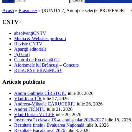
Caută
Acasă
»
Erasmus+
»
[RUNDA 2] Anunț de selecție PROFESORI
CNTV+
absolvențiCNTV
Media & Websites profesori
Reviste CNTV
Apariții editoriale
IȘJ Gorj
Centrul de Excelență GJ
Aforismele lui Brâncuși – Concurs
RESURSE ERASMUS+
Articole publicate
Andra-Gabriela CÎRSTOIU
iulie 30, 2026
Vlad-Ioan ȚÎR
iulie 27, 2026
Andreea-Mihaela CĂRUCERIU
iulie 26, 2026
Andrei FRÎNTU
iulie 21, 2026
Vlad-Dorian VULPE
iulie 20, 2026
Înscrierea în clasa a IX-a, anul școlar 2026-2027
iulie 15, 2026
Rezultate finale / Evaluarea Națională
iulie 8, 2026
Rezultate Bacalaureat 2026
iulie 8, 2026