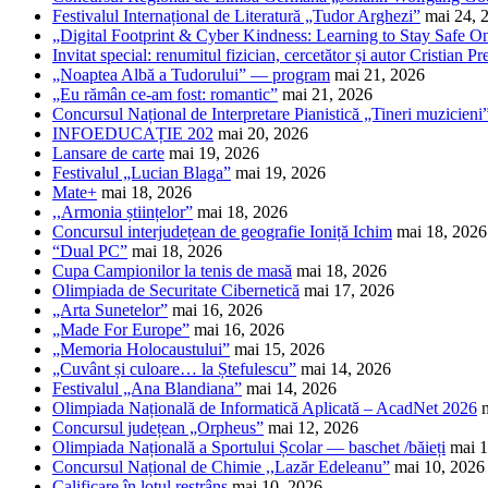
Festivalul Internațional de Literatură „Tudor Arghezi”
mai 24, 
„Digital Footprint & Cyber Kindness: Learning to Stay Safe O
Invitat special: renumitul fizician, cercetător și autor Cristian Pr
„Noaptea Albă a Tudorului” — program
mai 21, 2026
„Eu rămân ce-am fost: romantic”
mai 21, 2026
Concursul Național de Interpretare Pianistică „Tineri muzicieni
INFOEDUCAȚIE 202
mai 20, 2026
Lansare de carte
mai 19, 2026
Festivalul „Lucian Blaga”
mai 19, 2026
Mate+
mai 18, 2026
,,Armonia științelor”
mai 18, 2026
Concursul interjudețean de geografie Ioniță Ichim
mai 18, 2026
“Dual PC”
mai 18, 2026
Cupa Campionilor la tenis de masă
mai 18, 2026
Olimpiada de Securitate Cibernetică
mai 17, 2026
„Arta Sunetelor”
mai 16, 2026
„Made For Europe”
mai 16, 2026
„Memoria Holocaustului”
mai 15, 2026
„Cuvânt și culoare… la Ștefulescu”
mai 14, 2026
Festivalul „Ana Blandiana”
mai 14, 2026
Olimpiada Națională de Informatică Aplicată – AcadNet 2026
Concursul județean „Orpheus”
mai 12, 2026
Olimpiada Națională a Sportului Școlar — baschet /băieți
mai 1
Concursul Național de Chimie ,,Lazăr Edeleanu”
mai 10, 2026
Calificare în lotul restrâns
mai 10, 2026