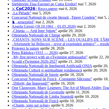
Sărbătorim Ziua Europei pe Calea Eroilor!
mai 7, 2026
⚔️ 𝗖𝗽𝗖𝟮𝟬𝟮𝟲 | Rᴇɢᴜʟᴀᴍᴇɴᴛ
mai 6, 2026
„La Pléiade”
mai 5, 2026
Concursul Național de creație literară „Tinere Condeie”
mai 5,
♞ „generații4”
mai 2, 2026
Angela Giorgi (18.10.1961 – 01.05.2026)
mai 2, 2026
„Chimia — Artă între Științe”
aprilie 29, 2026
Olimpiada Națională de Chimie
aprilie 29, 2026
„CHANTS, SONS SUR SCÈNE – LES QUALIFS DE TÂRG
„Aforismele lui Brâncuși – izvor al exprimării artistice” – rezult
Protegez la nature
aprilie 28, 2026
Petru Rădulea (1931 — 2026)
aprilie 27, 2026
„My first project with an eTwinning ambassador”
aprilie 22, 2
Școală eTwinning 2026-2027
aprilie 21, 2026
Olimpiada Națională de Inteligență Artificială ONIA
aprilie 20
Olimpiada Cultură și spiritualitate românească
aprilie 20, 2026
Olimpiada Națională de Istorie
aprilie 18, 2026
Concursul Național de Fizică „Constantin Sălceanu”
aprilie 18
„Diferiți, dar împreună!”
aprilie 16, 2026
One Classroom, Many Learners: The Art of Mixed-Ability Tea
Olimpiada Națională de Geografie
aprilie 11, 2026
Olimpiada Națională de Limba Spaniolă
aprilie 10, 2026
Olimpiada Națională de Fizică
aprilie 10, 2026
«Chants, sons sur scène»
aprilie 9, 2026