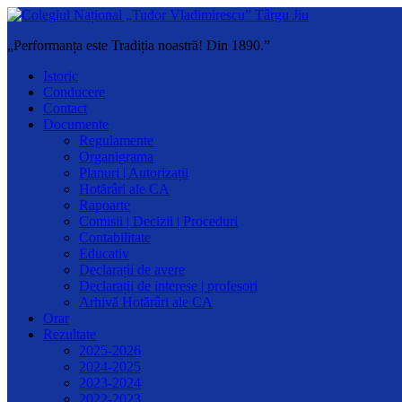
„Performanța este Tradiția noastră! Din 1890.”
Istoric
Conducere
Contact
Documente
Regulamente
Organigrama
Planuri | Autorizații
Hotărâri ale CA
Rapoarte
Comisii | Decizii | Proceduri
Contabilitate
Educativ
Declarații de avere
Declarații de interese | profesori
Arhivă Hotărâri ale CA
Orar
Rezultate
2025-2026
2024-2025
2023-2024
2022-2023