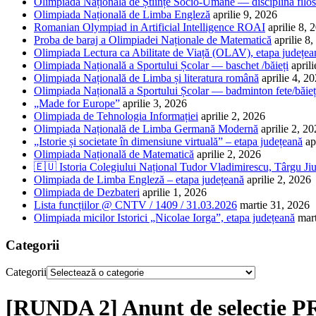
Olimpiada Națională de Științe Socio-Umane — disciplina filos
Olimpiada Națională de Limba Engleză
aprilie 9, 2026
Romanian Olympiad in Artificial Intelligence ROAI
aprilie 8, 
Proba de baraj a Olimpiadei Naționale de Matematică
aprilie 8
Olimpiada Lectura ca Abilitate de Viață (OLAV), etapa județea
Olimpiada Națională a Sportului Școlar — baschet /băieți
april
Olimpiada Națională de Limba și literatura română
aprilie 4, 2
Olimpiada Națională a Sportului Școlar — badminton fete/băieț
„Made for Europe”
aprilie 3, 2026
Olimpiada de Tehnologia Informației
aprilie 2, 2026
Olimpiada Națională de Limba Germană Modernă
aprilie 2, 2
„Istorie și societate în dimensiune virtuală” – etapa județeană
ap
Olimpiada Națională de Matematică
aprilie 2, 2026
🇪🇺 Istoria Colegiului Național Tudor Vladimirescu, Târgu Jiu
Olimpiada de Limba Engleză – etapa județeană
aprilie 2, 2026
Olimpiada de Dezbateri
aprilie 1, 2026
Lista funcțiilor @ CNTV / 1409 / 31.03.2026
martie 31, 2026
Olimpiada micilor Istorici „Nicolae Iorga”, etapa județeană
mar
Categorii
Categorii
[RUNDA 2] Anunț de selecți