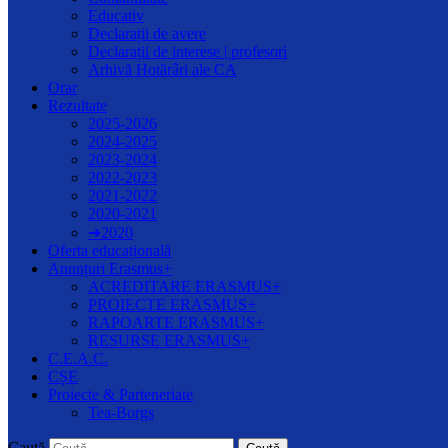
Educativ
Declarații de avere
Declarații de interese | profesori
Arhivă Hotărâri ale CA
Orar
Rezultate
2025-2026
2024-2025
2023-2024
2022-2023
2021-2022
2020-2021
➔2020
Oferta educațională
Anunțuri Erasmus+
ACREDITARE ERASMUS+
PROIECTE ERASMUS+
RAPOARTE ERASMUS+
RESURSE ERASMUS+
C.E.A.C.
CȘE
Proiecte & Parteneriate
Tea-Borgs
Caută