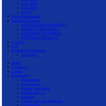
2021-2022
2020-2021
➔2020
Oferta educațională
Anunțuri Erasmus+
ACREDITARE ERASMUS+
PROIECTE ERASMUS+
RAPOARTE ERASMUS+
RESURSE ERASMUS+
C.E.A.C.
CȘE
Proiecte & Parteneriate
Tea-Borgs
Istoric
Conducere
Contact
Documente
Regulamente
Organigrama
Planuri | Autorizații
Hotărâri ale CA
Rapoarte
Comisii | Decizii | Proceduri
Contabilitate