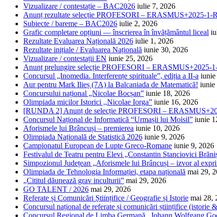
Vizualizare / contestație – BAC2026
iulie 7, 2026
Anunț rezultate selecție PROFESORI – ERASMUS+2025-
Subiecte / bareme – BAC2026
iulie 2, 2026
Grafic completare opțiuni — înscrierea în învățământul liceal
iu
Rezultate Evaluarea Națională 2026
iulie 1, 2026
Rezultate inițiale / Evaluarea Națională
iunie 30, 2026
Vizualizare / contestații EN
iunie 25, 2026
Anunț prelungire selecție PROFESORI – ERASMUS+2025
Concursul „Inomedia. Interferențe spirituale”, ediția a II-a
iunie
Aur pentru Mark Ilieș (7A) la Balcaniada de Matematică!
iunie
Concursului național „Nicolae Bocșan”
iunie 18, 2026
Olimpiada micilor Istorici ,,Nicolae Iorga”
iunie 16, 2026
[RUNDA 2] Anunț de selecție PROFESORI – ERASMUS+2
Concursul Național de Informatică “Urmașii lui Moisil”
iunie 1
Aforismele lui Brâncuși – premierea
iunie 10, 2026
Olimpiada Națională de Statistică 2026
iunie 9, 2026
Campionatul European de Lupte Greco-Romane
iunie 9, 2026
Festivalul de Teatru pentru Elevi „Constantin Stanciovici Brăni
Simpozionul Județean „Aforismele lui Brâncuși – izvor al exprim
Olimpiada de Tehnologia Informației, etapa națională
mai 29, 
„Cititul dăunează grav inculturii”
mai 29, 2026
GO TALENT / 2026
mai 29, 2026
Referate și Comunicări Științifice / Geografie și Istorie
mai 28,
Concursul național de referate și comunicări științifice (istorie
Concursul Regional de Limba Germană „Johann Wolfgang Go