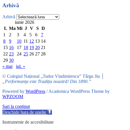
Arhivă
Arhivă
iunie 2026
L
Ma
Mi
J
V
S
D
1
2
3
4
5
6
7
8
9
10
11
12
13
14
15
16
17
18
19
20
21
22
23
24
25
26
27
28
29
30
« mai
iul. »
© Colegiul Național „Tudor Vladimirescu” Târgu Jiu │
„Performanța este Tradiția noastră! Din 1890.”
Powered by
WordPress
/ Academica WordPress Theme by
WPZOOM
Sari la conținut
Deschide bara de unelte
Instrumente de accesibilitate