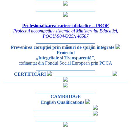
_________________________
Profesionalizarea carierei didactice – PROF
Proiectul necompetitiv sistemic al Ministerului Educației,
POCU/904/6/25/146587
_________________________
Prevenirea corupției prin măsuri de sprijin integrate
Proiectul
„Integritate și Transparență”
,
cofinanțat din Fondul Social European prin POCA
_________________________
CERTIFICĂRI
_________________________
_________________________
_________________________
_________________________
CAMBRIDGE
English Qualifications
_________________________
_________________________
_________________________