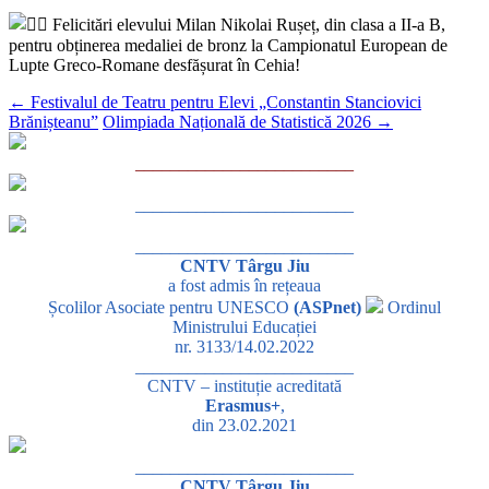
Felicitări elevului Milan Nikolai Rușeț, din clasa a II-a B,
pentru obținerea medaliei de bronz la Campionatul European de
Lupte Greco-Romane desfășurat în Cehia!
←
Festivalul de Teatru pentru Elevi „Constantin Stanciovici
Brănișteanu”
Olimpiada Națională de Statistică 2026
→
_________________________
_________________________
_________________________
CNTV Târgu Jiu
a fost admis în rețeaua
Școlilor Asociate pentru UNESCO
(ASPnet)
Ordinul
Ministrului Educației
nr. 3133/14.02.2022
_________________________
CNTV – instituție acreditată
Erasmus+
,
din 23.02.2021
_________________________
CNTV Târgu Jiu