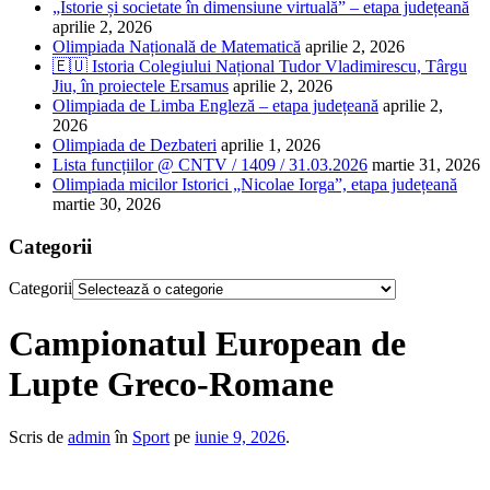
„Istorie și societate în dimensiune virtuală” – etapa județeană
aprilie 2, 2026
Olimpiada Națională de Matematică
aprilie 2, 2026
🇪🇺 Istoria Colegiului Național Tudor Vladimirescu, Târgu
Jiu, în proiectele Ersamus
aprilie 2, 2026
Olimpiada de Limba Engleză – etapa județeană
aprilie 2,
2026
Olimpiada de Dezbateri
aprilie 1, 2026
Lista funcțiilor @ CNTV / 1409 / 31.03.2026
martie 31, 2026
Olimpiada micilor Istorici „Nicolae Iorga”, etapa județeană
martie 30, 2026
Categorii
Categorii
Campionatul European de
Lupte Greco-Romane
Scris de
admin
în
Sport
pe
iunie 9, 2026
.