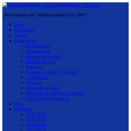
„Performanța este Tradiția noastră! Din 1890.”
Istoric
Conducere
Contact
Documente
Regulamente
Organigrama
Planuri | Autorizații
Hotărâri ale CA
Rapoarte
Comisii | Decizii | Proceduri
Contabilitate
Educativ
Declarații de avere
Declarații de interese | profesori
Arhivă Hotărâri ale CA
Orar
Rezultate
2025-2026
2024-2025
2023-2024
2022-2023