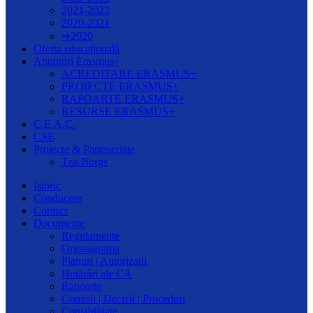
2021-2022
2020-2021
➔2020
Oferta educațională
Anunțuri Erasmus+
ACREDITARE ERASMUS+
PROIECTE ERASMUS+
RAPOARTE ERASMUS+
RESURSE ERASMUS+
C.E.A.C.
CȘE
Proiecte & Parteneriate
Tea-Borgs
Istoric
Conducere
Contact
Documente
Regulamente
Organigrama
Planuri | Autorizații
Hotărâri ale CA
Rapoarte
Comisii | Decizii | Proceduri
Contabilitate