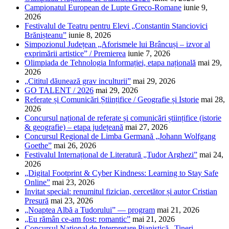
Campionatul European de Lupte Greco-Romane
iunie 9,
2026
Festivalul de Teatru pentru Elevi „Constantin Stanciovici
Brănișteanu”
iunie 8, 2026
Simpozionul Județean „Aforismele lui Brâncuși – izvor al
exprimării artistice” / Premierea
iunie 7, 2026
Olimpiada de Tehnologia Informației, etapa națională
mai 29,
2026
„Cititul dăunează grav inculturii”
mai 29, 2026
GO TALENT / 2026
mai 29, 2026
Referate și Comunicări Științifice / Geografie și Istorie
mai 28,
2026
Concursul național de referate și comunicări științifice (istorie
& geografie) – etapa județeană
mai 27, 2026
Concursul Regional de Limba Germană „Johann Wolfgang
Goethe”
mai 26, 2026
Festivalul Internațional de Literatură „Tudor Arghezi”
mai 24,
2026
„Digital Footprint & Cyber Kindness: Learning to Stay Safe
Online”
mai 23, 2026
Invitat special: renumitul fizician, cercetător și autor Cristian
Presură
mai 23, 2026
„Noaptea Albă a Tudorului” — program
mai 21, 2026
„Eu rămân ce-am fost: romantic”
mai 21, 2026
Concursul Național de Interpretare Pianistică „Tineri