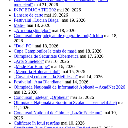
muzicieni”
mai 21, 2026
INFOEDUCAȚIE 202
mai 20, 2026
Lansare de carte
mai 19, 2026
Festivalul „Lucian Blaga”
mai 19, 2026
Mate+
mai 18, 2026
,,Armonia științelor”
mai 18, 2026
Concursul interjudețean de geografie Ioniță Ichim
mai 18,
2026
“Dual PC”
mai 18, 2026
Cupa Campionilor la tenis de masă
mai 18, 2026
Olimpiada de Securitate Cibernetică
mai 17, 2026
„Arta Sunetelor”
mai 16, 2026
„Made For Europe”
mai 16, 2026
„Memoria Holocaustului”
mai 15, 2026
„Cuvânt și culoare… la Ștefulescu”
mai 14, 2026
Festivalul „Ana Blandiana”
mai 14, 2026
Olimpiada Națională de Informatică Aplicată – AcadNet 2026
mai 12, 2026
Concursul județean „Orpheus”
mai 12, 2026
Olimpiada Națională a Sportului Școlar — baschet /băieți
mai
11, 2026
Concursul Național de Chimie ,,Lazăr Edeleanu”
mai 10,
2026
Calificare în lotul restrâns
mai 10, 2026