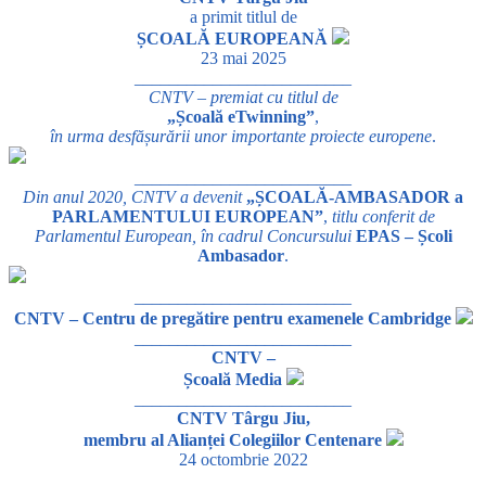
a primit titlul de
ȘCOALĂ EUROPEANĂ
23 mai 2025
_________________________
CNTV – premiat cu titlul de
„Școală eTwinning”
,
în urma desfășurării unor importante proiecte europene
.
_________________________
Din anul 2020, CNTV a devenit
„ȘCOALĂ-AMBASADOR a
PARLAMENTULUI EUROPEAN”
,
titlu conferit de
Parlamentul European, în cadrul Concursului
EPAS – Școli
Ambasador
.
_________________________
CNTV – Centru de pregătire pentru examenele Cambridge
_________________________
CNTV –
Școală Media
_________________________
CNTV Târgu Jiu,
membru al Alianței Colegiilor Centenare
24 octombrie 2022
_________________________