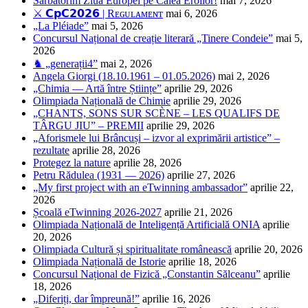
Sărbătorim Ziua Europei pe Calea Eroilor!
mai 7, 2026
⚔️ 𝗖𝗽𝗖𝟮𝟬𝟮𝟲 | Rᴇɢᴜʟᴀᴍᴇɴᴛ
mai 6, 2026
„La Pléiade”
mai 5, 2026
Concursul Național de creație literară „Tinere Condeie”
mai 5,
2026
♞ „generații4”
mai 2, 2026
Angela Giorgi (18.10.1961 – 01.05.2026)
mai 2, 2026
„Chimia — Artă între Științe”
aprilie 29, 2026
Olimpiada Națională de Chimie
aprilie 29, 2026
„CHANTS, SONS SUR SCÈNE – LES QUALIFS DE
TÂRGU JIU” – PREMII
aprilie 29, 2026
„Aforismele lui Brâncuși – izvor al exprimării artistice” –
rezultate
aprilie 28, 2026
Protegez la nature
aprilie 28, 2026
Petru Rădulea (1931 — 2026)
aprilie 27, 2026
„My first project with an eTwinning ambassador”
aprilie 22,
2026
Școală eTwinning 2026-2027
aprilie 21, 2026
Olimpiada Națională de Inteligență Artificială ONIA
aprilie
20, 2026
Olimpiada Cultură și spiritualitate românească
aprilie 20, 2026
Olimpiada Națională de Istorie
aprilie 18, 2026
Concursul Național de Fizică „Constantin Sălceanu”
aprilie
18, 2026
„Diferiți, dar împreună!”
aprilie 16, 2026