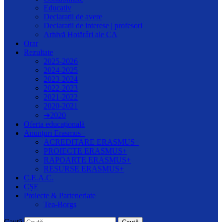
Educativ
Declarații de avere
Declarații de interese | profesori
Arhivă Hotărâri ale CA
Orar
Rezultate
2025-2026
2024-2025
2023-2024
2022-2023
2021-2022
2020-2021
➔2020
Oferta educațională
Anunțuri Erasmus+
ACREDITARE ERASMUS+
PROIECTE ERASMUS+
RAPOARTE ERASMUS+
RESURSE ERASMUS+
C.E.A.C.
CȘE
Proiecte & Parteneriate
Tea-Borgs
Caută