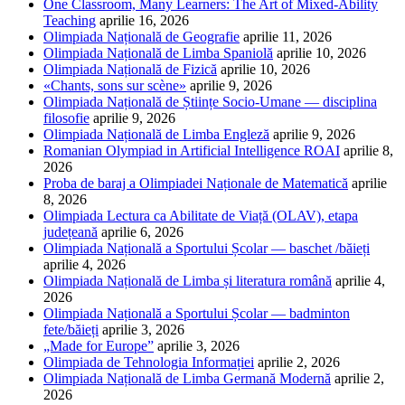
One Classroom, Many Learners: The Art of Mixed-Ability
Teaching
aprilie 16, 2026
Olimpiada Națională de Geografie
aprilie 11, 2026
Olimpiada Națională de Limba Spaniolă
aprilie 10, 2026
Olimpiada Națională de Fizică
aprilie 10, 2026
«Chants, sons sur scène»
aprilie 9, 2026
Olimpiada Națională de Științe Socio-Umane — disciplina
filosofie
aprilie 9, 2026
Olimpiada Națională de Limba Engleză
aprilie 9, 2026
Romanian Olympiad in Artificial Intelligence ROAI
aprilie 8,
2026
Proba de baraj a Olimpiadei Naționale de Matematică
aprilie
8, 2026
Olimpiada Lectura ca Abilitate de Viață (OLAV), etapa
județeană
aprilie 6, 2026
Olimpiada Națională a Sportului Școlar — baschet /băieți
aprilie 4, 2026
Olimpiada Națională de Limba și literatura română
aprilie 4,
2026
Olimpiada Națională a Sportului Școlar — badminton
fete/băieți
aprilie 3, 2026
„Made for Europe”
aprilie 3, 2026
Olimpiada de Tehnologia Informației
aprilie 2, 2026
Olimpiada Națională de Limba Germană Modernă
aprilie 2,
2026