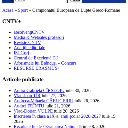
Caută
Acasă
»
Sport
»
Campionatul European de Lupte Greco-Romane
CNTV+
absolvențiCNTV
Media & Websites profesori
Reviste CNTV
Apariții editoriale
IȘJ Gorj
Centrul de Excelență GJ
Aforismele lui Brâncuși – Concurs
RESURSE ERASMUS+
Articole publicate
Andra-Gabriela CÎRSTOIU
iulie 30, 2026
Vlad-Ioan ȚÎR
iulie 27, 2026
Andreea-Mihaela CĂRUCERIU
iulie 26, 2026
Andrei FRÎNTU
iulie 21, 2026
Vlad-Dorian VULPE
iulie 20, 2026
Înscrierea în clasa a IX-a, anul școlar 2026-2027
iulie 15,
2026
Rezultate finale / Evaluarea Națională
iulie 8, 2026