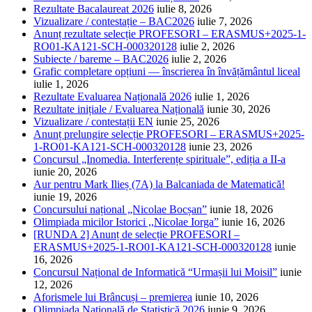
Rezultate Bacalaureat 2026
iulie 8, 2026
Vizualizare / contestație – BAC2026
iulie 7, 2026
Anunț rezultate selecție PROFESORI – ERASMUS+2025-1-
RO01-KA121-SCH-000320128
iulie 2, 2026
Subiecte / bareme – BAC2026
iulie 2, 2026
Grafic completare opțiuni — înscrierea în învățământul liceal
iulie 1, 2026
Rezultate Evaluarea Națională 2026
iulie 1, 2026
Rezultate inițiale / Evaluarea Națională
iunie 30, 2026
Vizualizare / contestații EN
iunie 25, 2026
Anunț prelungire selecție PROFESORI – ERASMUS+2025-
1-RO01-KA121-SCH-000320128
iunie 23, 2026
Concursul „Inomedia. Interferențe spirituale”, ediția a II-a
iunie 20, 2026
Aur pentru Mark Ilieș (7A) la Balcaniada de Matematică!
iunie 19, 2026
Concursului național „Nicolae Bocșan”
iunie 18, 2026
Olimpiada micilor Istorici ,,Nicolae Iorga”
iunie 16, 2026
[RUNDA 2] Anunț de selecție PROFESORI –
ERASMUS+2025-1-RO01-KA121-SCH-000320128
iunie
16, 2026
Concursul Național de Informatică “Urmașii lui Moisil”
iunie
12, 2026
Aforismele lui Brâncuși – premierea
iunie 10, 2026
Olimpiada Națională de Statistică 2026
iunie 9, 2026