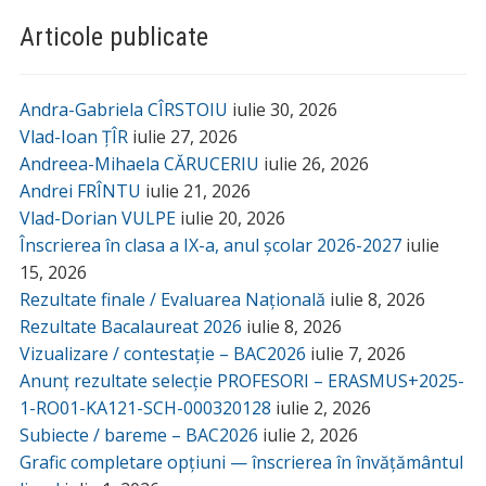
Articole publicate
Andra-Gabriela CÎRSTOIU
iulie 30, 2026
Vlad-Ioan ȚÎR
iulie 27, 2026
Andreea-Mihaela CĂRUCERIU
iulie 26, 2026
Andrei FRÎNTU
iulie 21, 2026
Vlad-Dorian VULPE
iulie 20, 2026
Înscrierea în clasa a IX-a, anul școlar 2026-2027
iulie
15, 2026
Rezultate finale / Evaluarea Națională
iulie 8, 2026
Rezultate Bacalaureat 2026
iulie 8, 2026
Vizualizare / contestație – BAC2026
iulie 7, 2026
Anunț rezultate selecție PROFESORI – ERASMUS+2025-
1-RO01-KA121-SCH-000320128
iulie 2, 2026
Subiecte / bareme – BAC2026
iulie 2, 2026
Grafic completare opțiuni — înscrierea în învățământul