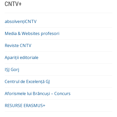
CNTV+
absolvențiCNTV
Media & Websites profesori
Reviste CNTV
Apariții editoriale
IȘJ Gorj
Centrul de Excelență GJ
Aforismele lui Brâncuși – Concurs
RESURSE ERASMUS+