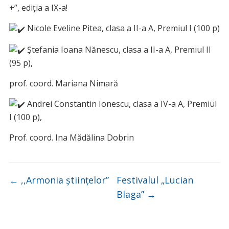
+”, ediția a IX-a!
Nicole Eveline Pitea, clasa a II-a A, Premiul I (100 p)
Ștefania Ioana Nănescu, clasa a II-a A, Premiul II
(95 p),
prof. coord. Mariana Nimară
Andrei Constantin Ionescu, clasa a IV-a A, Premiul
I (100 p),
Prof. coord. Ina Mădălina Dobrin
←
,,Armonia științelor”
Festivalul „Lucian
Blaga”
→