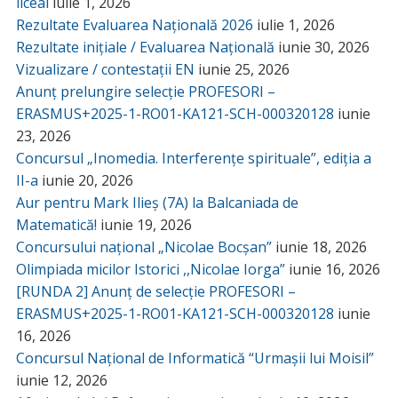
liceal
iulie 1, 2026
Rezultate Evaluarea Națională 2026
iulie 1, 2026
Rezultate inițiale / Evaluarea Națională
iunie 30, 2026
Vizualizare / contestații EN
iunie 25, 2026
Anunț prelungire selecție PROFESORI –
ERASMUS+2025-1-RO01-KA121-SCH-000320128
iunie
23, 2026
Concursul „Inomedia. Interferențe spirituale”, ediția a
II-a
iunie 20, 2026
Aur pentru Mark Ilieș (7A) la Balcaniada de
Matematică!
iunie 19, 2026
Concursului național „Nicolae Bocșan”
iunie 18, 2026
Olimpiada micilor Istorici ,,Nicolae Iorga”
iunie 16, 2026
[RUNDA 2] Anunț de selecție PROFESORI –
ERASMUS+2025-1-RO01-KA121-SCH-000320128
iunie
16, 2026
Concursul Național de Informatică “Urmașii lui Moisil”
iunie 12, 2026