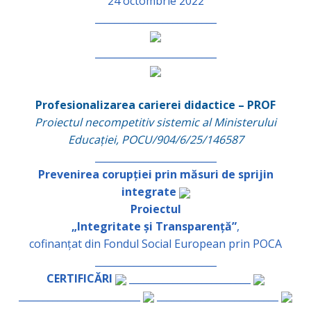
24 octombrie 2022
_________________________
_________________________
Profesionalizarea carierei didactice – PROF
Proiectul necompetitiv sistemic al Ministerului
Educației, POCU/904/6/25/146587
_________________________
Prevenirea corupției prin măsuri de sprijin
integrate
Proiectul
„Integritate și Transparență”
,
cofinanțat din Fondul Social European prin POCA
_________________________
CERTIFICĂRI
_________________________
_________________________
_________________________