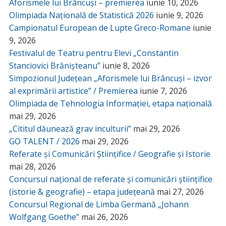
Aforismele lui Brâncuși – premierea
iunie 10, 2026
Olimpiada Națională de Statistică 2026
iunie 9, 2026
Campionatul European de Lupte Greco-Romane
iunie
9, 2026
Festivalul de Teatru pentru Elevi „Constantin
Stanciovici Brănișteanu”
iunie 8, 2026
Simpozionul Județean „Aforismele lui Brâncuși – izvor
al exprimării artistice” / Premierea
iunie 7, 2026
Olimpiada de Tehnologia Informației, etapa națională
mai 29, 2026
„Cititul dăunează grav inculturii”
mai 29, 2026
GO TALENT / 2026
mai 29, 2026
Referate și Comunicări Științifice / Geografie și Istorie
mai 28, 2026
Concursul național de referate și comunicări științifice
(istorie & geografie) – etapa județeană
mai 27, 2026
Concursul Regional de Limba Germană „Johann
Wolfgang Goethe”
mai 26, 2026