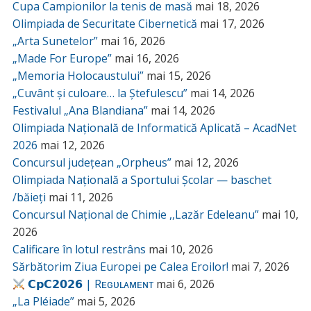
Cupa Campionilor la tenis de masă
mai 18, 2026
Olimpiada de Securitate Cibernetică
mai 17, 2026
„Arta Sunetelor”
mai 16, 2026
„Made For Europe”
mai 16, 2026
„Memoria Holocaustului”
mai 15, 2026
„Cuvânt și culoare… la Ștefulescu”
mai 14, 2026
Festivalul „Ana Blandiana”
mai 14, 2026
Olimpiada Națională de Informatică Aplicată – AcadNet
2026
mai 12, 2026
Concursul județean „Orpheus”
mai 12, 2026
Olimpiada Națională a Sportului Școlar — baschet
/băieți
mai 11, 2026
Concursul Național de Chimie ,,Lazăr Edeleanu”
mai 10,
2026
Calificare în lotul restrâns
mai 10, 2026
Sărbătorim Ziua Europei pe Calea Eroilor!
mai 7, 2026
𝗖𝗽𝗖𝟮𝟬𝟮𝟲 | Rᴇɢᴜʟᴀᴍᴇɴᴛ
mai 6, 2026
„La Pléiade”
mai 5, 2026