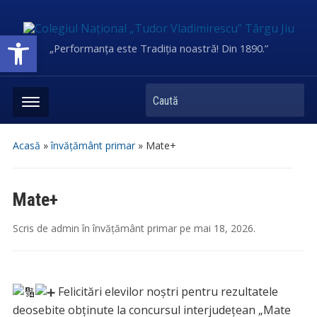
Deschide bara de unelte
„Performanța este Tradiția noastră! Din 1890.”
Caută
Acasă
»
învățământ primar
»
Mate+
Mate+
Scris de
admin
în
învățământ primar
pe
mai 18, 2026
.
Felicitări elevilor noștri pentru rezultatele
deosebite obținute la concursul interjudețean „Mate