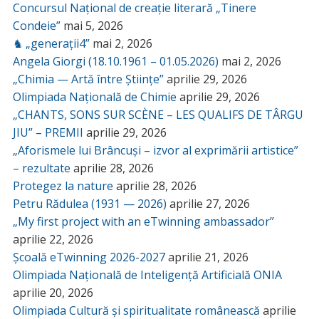
Concursul Național de creație literară „Tinere
Condeie”
mai 5, 2026
♞ „generații4”
mai 2, 2026
Angela Giorgi (18.10.1961 – 01.05.2026)
mai 2, 2026
„Chimia — Artă între Științe”
aprilie 29, 2026
Olimpiada Națională de Chimie
aprilie 29, 2026
„CHANTS, SONS SUR SCÈNE – LES QUALIFS DE TÂRGU
JIU” – PREMII
aprilie 29, 2026
„Aforismele lui Brâncuși – izvor al exprimării artistice”
– rezultate
aprilie 28, 2026
Protegez la nature
aprilie 28, 2026
Petru Rădulea (1931 — 2026)
aprilie 27, 2026
„My first project with an eTwinning ambassador”
aprilie 22, 2026
Școală eTwinning 2026-2027
aprilie 21, 2026
Olimpiada Națională de Inteligență Artificială ONIA
aprilie 20, 2026
Olimpiada Cultură și spiritualitate românească
aprilie