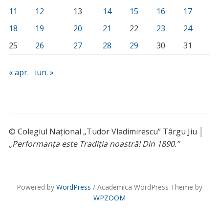
11
12
13
14
15
16
17
18
19
20
21
22
23
24
25
26
27
28
29
30
31
« apr.
iun. »
© Colegiul Național „Tudor Vladimirescu” Târgu Jiu │
„Performanța este Tradiția noastră! Din 1890.”
Powered by
WordPress
/ Academica WordPress Theme by
WPZOOM