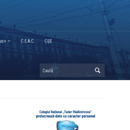
mus+
C.E.A.C.
CȘE
Caută