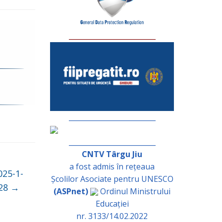
_________________________
_________________________
_________________________
CNTV Târgu Jiu
a fost admis în rețeaua
25-1-
Școlilor Asociate pentru UNESCO
128
→
(ASPnet)
Ordinul Ministrului
Educației
nr. 3133/14.02.2022