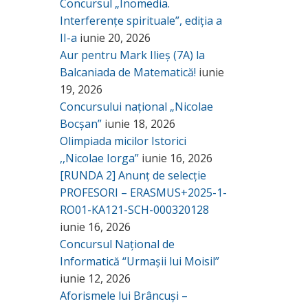
Concursul „Inomedia.
Interferențe spirituale”, ediția a
II-a
iunie 20, 2026
Aur pentru Mark Ilieș (7A) la
Balcaniada de Matematică!
iunie
19, 2026
Concursului național „Nicolae
Bocșan”
iunie 18, 2026
Olimpiada micilor Istorici
,,Nicolae Iorga”
iunie 16, 2026
[RUNDA 2] Anunț de selecție
PROFESORI – ERASMUS+2025-1-
RO01-KA121-SCH-000320128
iunie 16, 2026
Concursul Național de
Informatică “Urmașii lui Moisil”
iunie 12, 2026
Aforismele lui Brâncuși –