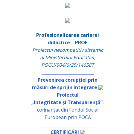
_________________________
Profesionalizarea carierei
didactice – PROF
Proiectul necompetitiv sistemic
al Ministerului Educației,
POCU/904/6/25/146587
_________________________
Prevenirea corupției prin
măsuri de sprijin integrate
Proiectul
„Integritate și Transparență”
,
cofinanțat din Fondul Social
European prin POCA
_________________________
CERTIFICĂRI