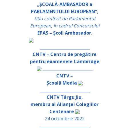
„ȘCOALĂ-AMBASADOR a
PARLAMENTULUI EUROPEAN”
,
titlu conferit de Parlamentul
European, în cadrul Concursului
EPAS – Școli Ambasador
.
_________________________
CNTV – Centru de pregătire
pentru examenele Cambridge
_________________________
CNTV –
Școală Media
_________________________
CNTV Târgu Jiu,
membru al Alianței Colegiilor
Centenare
24 octombrie 2022
_________________________