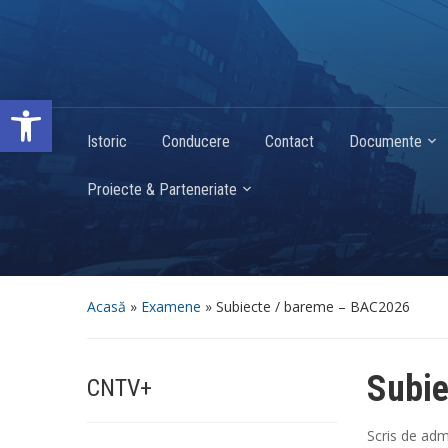
Deschide bara de unelte
Istoric
Conducere
Contact
Documente
Proiecte & Parteneriate
Acasă
»
Examene
»
Subiecte / bareme – BAC2026
Subie
CNTV+
Scris de
adm