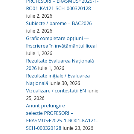
PROFESORI – ERASMUS+2025-1-
RO01-KA121-SCH-000320128
iulie 2, 2026
Subiecte / bareme – BAC2026
iulie 2, 2026
Grafic completare opțiuni —
înscrierea în învățământul liceal
iulie 1, 2026
Rezultate Evaluarea Națională
2026
iulie 1, 2026
Rezultate inițiale / Evaluarea
Națională
iunie 30, 2026
Vizualizare / contestații EN
iunie
25, 2026
Anunț prelungire
selecție PROFESORI –
ERASMUS+2025-1-RO01-KA121-
SCH-000320128
iunie 23, 2026