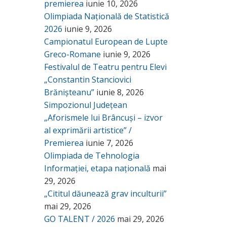
premierea
iunie 10, 2026
Olimpiada Națională de Statistică
2026
iunie 9, 2026
Campionatul European de Lupte
Greco-Romane
iunie 9, 2026
Festivalul de Teatru pentru Elevi
„Constantin Stanciovici
Brănișteanu”
iunie 8, 2026
Simpozionul Județean
„Aforismele lui Brâncuși – izvor
al exprimării artistice” /
Premierea
iunie 7, 2026
Olimpiada de Tehnologia
Informației, etapa națională
mai
29, 2026
„Cititul dăunează grav inculturii”
mai 29, 2026
GO TALENT / 2026
mai 29, 2026