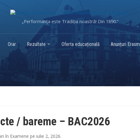
„Performanța este Tradiția noastră! Din 1890.”
Orar
Rezultate
Oferta educațională
Anunțuri Eras
cte / bareme – BAC2026
in
în
Examene
pe
iulie 2, 2026
.