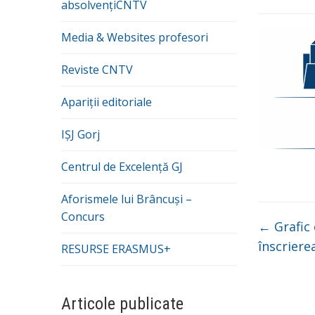
absolvențiCNTV
Media & Websites profesori
Reviste CNTV
Apariții editoriale
IȘJ Gorj
Centrul de Excelență GJ
Aforismele lui Brâncuși –
Concurs
←
Grafic
înscriere
RESURSE ERASMUS+
Articole publicate