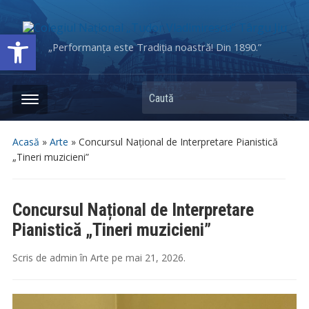
Deschide bara de unelte
„Performanța este Tradiția noastră! Din 1890.”
Caută
Acasă
»
Arte
»
Concursul Național de Interpretare Pianistică
„Tineri muzicieni”
Concursul Național de Interpretare
Pianistică „Tineri muzicieni”
Scris de
admin
în
Arte
pe
mai 21, 2026
.