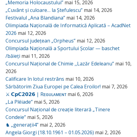
„Memoria Holocaustului”
mai 15, 2026
„Cuvânt și culoare… la Ștefulescu”
mai 14, 2026
Festivalul „Ana Blandiana”
mai 14, 2026
Olimpiada Națională de Informatică Aplicată – AcadNet
2026
mai 12, 2026
Concursul județean „Orpheus”
mai 12, 2026
Olimpiada Națională a Sportului Școlar — baschet
/băieți
mai 11, 2026
Concursul Național de Chimie ,,Lazăr Edeleanu”
mai 10,
2026
Calificare în lotul restrâns
mai 10, 2026
Sărbătorim Ziua Europei pe Calea Eroilor!
mai 7, 2026
⚔️ 𝗖𝗽𝗖𝟮𝟬𝟮𝟲 | Rᴇɢᴜʟᴀᴍᴇɴᴛ
mai 6, 2026
„La Pléiade”
mai 5, 2026
Concursul Național de creație literară „Tinere
Condeie”
mai 5, 2026
♞ „generații4”
mai 2, 2026
Angela Giorgi (18.10.1961 – 01.05.2026)
mai 2, 2026