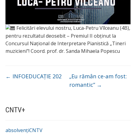
Felicitări elevului nostru, Luca-Petru Vîlceanu (4B),
pentru rezultatul deosebit – Premiul II obținut la
Concursul Național de Interpretare Pianistică „Tineri
muzicieni”! Coord. prof. dr. Sanda Mihaela Popescu
←
INFOEDUCAȚIE 202
„Eu rămân ce-am fost:
romantic”
→
CNTV+
absolvențiCNTV