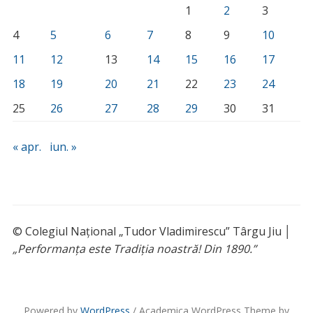
1
2
3
4
5
6
7
8
9
10
11
12
13
14
15
16
17
18
19
20
21
22
23
24
25
26
27
28
29
30
31
« apr.
iun. »
© Colegiul Național „Tudor Vladimirescu” Târgu Jiu │
„Performanța este Tradiția noastră! Din 1890.”
Powered by
WordPress
/ Academica WordPress Theme by