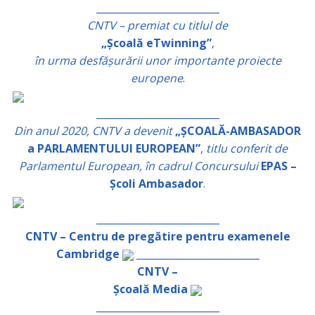
_________________________
CNTV – premiat cu titlul de
„Școală eTwinning”
,
în urma desfășurării unor importante proiecte
europene
.
_________________________
Din anul 2020, CNTV a devenit
„ȘCOALĂ-AMBASADOR
a PARLAMENTULUI EUROPEAN”
,
titlu conferit de
Parlamentul European, în cadrul Concursului
EPAS –
Școli Ambasador
.
_________________________
CNTV – Centru de pregătire pentru examenele
Cambridge
_________________________
CNTV –
Școală Media
_________________________