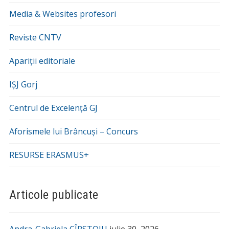
Media & Websites profesori
Reviste CNTV
Apariții editoriale
IȘJ Gorj
Centrul de Excelență GJ
Aforismele lui Brâncuși – Concurs
RESURSE ERASMUS+
Articole publicate
Andra-Gabriela CÎRSTOIU
iulie 30, 2026