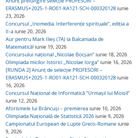
Anunț prelungire selecție PROFESORI –
ERASMUS+2025-1-RO01-KA121-SCH-000320128
iunie
23, 2026
Concursul „Inomedia. Interferențe spirituale”, ediția a
II-a
iunie 20, 2026
Aur pentru Mark Ilieș (7A) la Balcaniada de
Matematică!
iunie 19, 2026
Concursului național „Nicolae Bocșan”
iunie 18, 2026
Olimpiada micilor Istorici ,,Nicolae Iorga”
iunie 16, 2026
[RUNDA 2] Anunț de selecție PROFESORI –
ERASMUS+2025-1-RO01-KA121-SCH-000320128
iunie
16, 2026
Concursul Național de Informatică “Urmașii lui Moisil”
iunie 12, 2026
Aforismele lui Brâncuși – premierea
iunie 10, 2026
Olimpiada Națională de Statistică 2026
iunie 9, 2026
Campionatul European de Lupte Greco-Romane
iunie
9, 2026