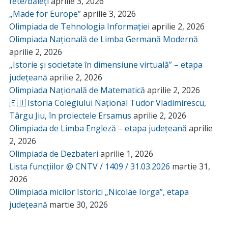
fete/băieți
aprilie 3, 2026
„Made for Europe”
aprilie 3, 2026
Olimpiada de Tehnologia Informației
aprilie 2, 2026
Olimpiada Națională de Limba Germană Modernă
aprilie 2, 2026
„Istorie și societate în dimensiune virtuală” – etapa
județeană
aprilie 2, 2026
Olimpiada Națională de Matematică
aprilie 2, 2026
🇪🇺 Istoria Colegiului Național Tudor Vladimirescu,
Târgu Jiu, în proiectele Ersamus
aprilie 2, 2026
Olimpiada de Limba Engleză – etapa județeană
aprilie
2, 2026
Olimpiada de Dezbateri
aprilie 1, 2026
Lista funcțiilor @ CNTV / 1409 / 31.03.2026
martie 31,
2026
Olimpiada micilor Istorici „Nicolae Iorga”, etapa
județeană
martie 30, 2026