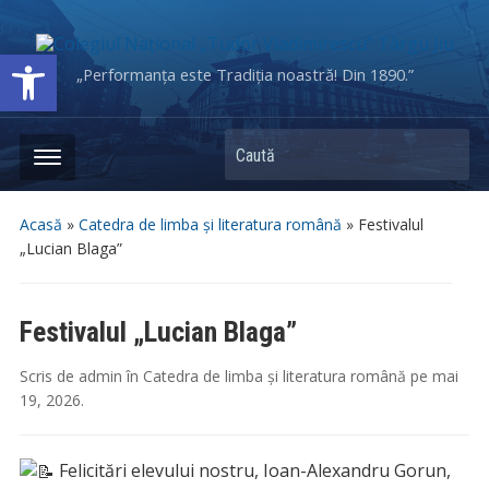
Deschide bara de unelte
„Performanța este Tradiția noastră! Din 1890.”
Caută
Acasă
»
Catedra de limba și literatura română
»
Festivalul
„Lucian Blaga”
Festivalul „Lucian Blaga”
Scris de
admin
în
Catedra de limba și literatura română
pe
mai
19, 2026
.
Felicitări elevului nostru, Ioan-Alexandru Gorun,