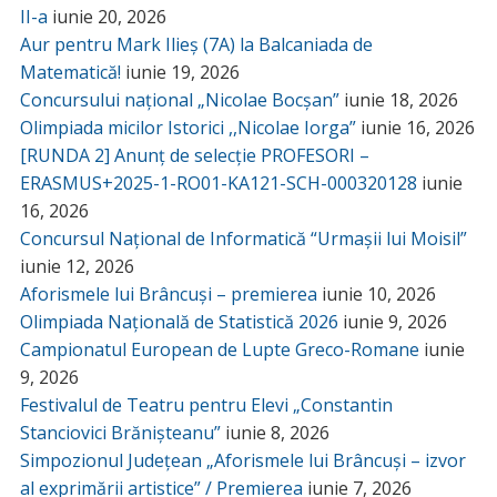
II-a
iunie 20, 2026
Aur pentru Mark Ilieș (7A) la Balcaniada de
Matematică!
iunie 19, 2026
Concursului național „Nicolae Bocșan”
iunie 18, 2026
Olimpiada micilor Istorici ,,Nicolae Iorga”
iunie 16, 2026
[RUNDA 2] Anunț de selecție PROFESORI –
ERASMUS+2025-1-RO01-KA121-SCH-000320128
iunie
16, 2026
Concursul Național de Informatică “Urmașii lui Moisil”
iunie 12, 2026
Aforismele lui Brâncuși – premierea
iunie 10, 2026
Olimpiada Națională de Statistică 2026
iunie 9, 2026
Campionatul European de Lupte Greco-Romane
iunie
9, 2026
Festivalul de Teatru pentru Elevi „Constantin
Stanciovici Brănișteanu”
iunie 8, 2026
Simpozionul Județean „Aforismele lui Brâncuși – izvor
al exprimării artistice” / Premierea
iunie 7, 2026