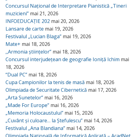
Concursul Național de Interpretare Pianistică „Tineri
muzicieni”
mai 21, 2026
INFOEDUCAȚIE 202
mai 20, 2026
Lansare de carte
mai 19, 2026
Festivalul „Lucian Blaga”
mai 19, 2026
Mate+
mai 18, 2026
,,Armonia științelor”
mai 18, 2026
Concursul interjudețean de geografie Ioniță Ichim
mai
18, 2026
“Dual PC”
mai 18, 2026
Cupa Campionilor la tenis de masă
mai 18, 2026
Olimpiada de Securitate Cibernetică
mai 17, 2026
„Arta Sunetelor”
mai 16, 2026
„Made For Europe”
mai 16, 2026
„Memoria Holocaustului”
mai 15, 2026
„Cuvânt și culoare… la Ștefulescu”
mai 14, 2026
Festivalul „Ana Blandiana”
mai 14, 2026
Olimpiada Națională de Informatică Aplicată – AcadNet