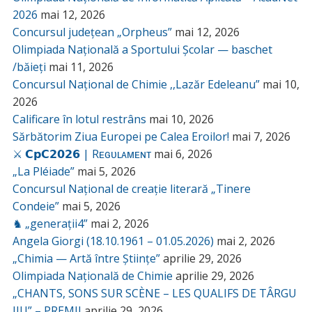
2026
mai 12, 2026
Concursul județean „Orpheus”
mai 12, 2026
Olimpiada Națională a Sportului Școlar — baschet
/băieți
mai 11, 2026
Concursul Național de Chimie ,,Lazăr Edeleanu”
mai 10,
2026
Calificare în lotul restrâns
mai 10, 2026
Sărbătorim Ziua Europei pe Calea Eroilor!
mai 7, 2026
⚔️ 𝗖𝗽𝗖𝟮𝟬𝟮𝟲 | Rᴇɢᴜʟᴀᴍᴇɴᴛ
mai 6, 2026
„La Pléiade”
mai 5, 2026
Concursul Național de creație literară „Tinere
Condeie”
mai 5, 2026
♞ „generații4”
mai 2, 2026
Angela Giorgi (18.10.1961 – 01.05.2026)
mai 2, 2026
„Chimia — Artă între Științe”
aprilie 29, 2026
Olimpiada Națională de Chimie
aprilie 29, 2026
„CHANTS, SONS SUR SCÈNE – LES QUALIFS DE TÂRGU
JIU” – PREMII
aprilie 29, 2026