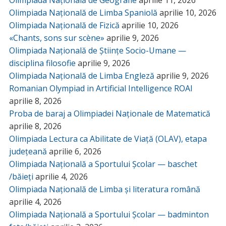
Olimpiada Națională de Geografie
aprilie 11, 2026
Olimpiada Națională de Limba Spaniolă
aprilie 10, 2026
Olimpiada Națională de Fizică
aprilie 10, 2026
«Chants, sons sur scène»
aprilie 9, 2026
Olimpiada Națională de Științe Socio-Umane —
disciplina filosofie
aprilie 9, 2026
Olimpiada Națională de Limba Engleză
aprilie 9, 2026
Romanian Olympiad in Artificial Intelligence ROAI
aprilie 8, 2026
Proba de baraj a Olimpiadei Naționale de Matematică
aprilie 8, 2026
Olimpiada Lectura ca Abilitate de Viață (OLAV), etapa
județeană
aprilie 6, 2026
Olimpiada Națională a Sportului Școlar — baschet
/băieți
aprilie 4, 2026
Olimpiada Națională de Limba și literatura română
aprilie 4, 2026
Olimpiada Națională a Sportului Școlar — badminton