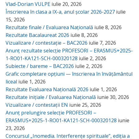
Vlad-Dorian VULPE
iulie 20, 2026
Înscrierea în clasa a IX-a, anul școlar 2026-2027
iulie
15, 2026
Rezultate finale / Evaluarea Națională
iulie 8, 2026
Rezultate Bacalaureat 2026
iulie 8, 2026
Vizualizare / contestație – BAC2026
iulie 7, 2026
Anunț rezultate selecție PROFESORI – ERASMUS+2025-
1-RO01-KA121-SCH-000320128
iulie 2, 2026
Subiecte / bareme – BAC2026
iulie 2, 2026
Grafic completare opțiuni — înscrierea în învățământul
liceal
iulie 1, 2026
Rezultate Evaluarea Națională 2026
iulie 1, 2026
Rezultate inițiale / Evaluarea Națională
iunie 30, 2026
Vizualizare / contestații EN
iunie 25, 2026
Anunț prelungire selecție PROFESORI –
ERASMUS+2025-1-RO01-KA121-SCH-000320128
iunie
23, 2026
Concursul „Inomedia. Interferențe spirituale”, ediția a