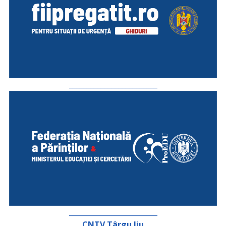
_________________________
_________________________
CNTV Târgu Jiu