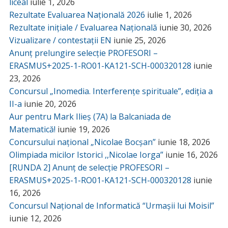
liceal
iulie 1, 2026
Rezultate Evaluarea Națională 2026
iulie 1, 2026
Rezultate inițiale / Evaluarea Națională
iunie 30, 2026
Vizualizare / contestații EN
iunie 25, 2026
Anunț prelungire selecție PROFESORI –
ERASMUS+2025-1-RO01-KA121-SCH-000320128
iunie
23, 2026
Concursul „Inomedia. Interferențe spirituale”, ediția a
II-a
iunie 20, 2026
Aur pentru Mark Ilieș (7A) la Balcaniada de
Matematică!
iunie 19, 2026
Concursului național „Nicolae Bocșan”
iunie 18, 2026
Olimpiada micilor Istorici ,,Nicolae Iorga”
iunie 16, 2026
[RUNDA 2] Anunț de selecție PROFESORI –
ERASMUS+2025-1-RO01-KA121-SCH-000320128
iunie
16, 2026
Concursul Național de Informatică “Urmașii lui Moisil”
iunie 12, 2026