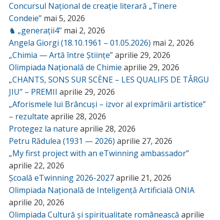
Concursul Național de creație literară „Tinere
Condeie”
mai 5, 2026
♞ „generații4”
mai 2, 2026
Angela Giorgi (18.10.1961 – 01.05.2026)
mai 2, 2026
„Chimia — Artă între Științe”
aprilie 29, 2026
Olimpiada Națională de Chimie
aprilie 29, 2026
„CHANTS, SONS SUR SCÈNE – LES QUALIFS DE TÂRGU
JIU” – PREMII
aprilie 29, 2026
„Aforismele lui Brâncuși – izvor al exprimării artistice”
– rezultate
aprilie 28, 2026
Protegez la nature
aprilie 28, 2026
Petru Rădulea (1931 — 2026)
aprilie 27, 2026
„My first project with an eTwinning ambassador”
aprilie 22, 2026
Școală eTwinning 2026-2027
aprilie 21, 2026
Olimpiada Națională de Inteligență Artificială ONIA
aprilie 20, 2026
Olimpiada Cultură și spiritualitate românească
aprilie