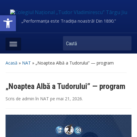
Deschide bara de unelte
„Performanța este Tradiția noastră! Din 1890.”
Caută
Acasă
»
NAT
»
„Noaptea Albă a Tudorului” — program
„Noaptea Albă a Tudorului” — program
Scris de
admin
în
NAT
pe
mai 21, 2026
.