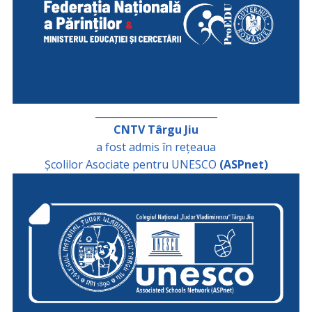
_________________________
CNTV Târgu Jiu
a fost admis în rețeaua
Școlilor Asociate pentru UNESCO
(ASPnet)