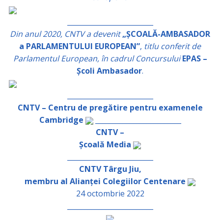
_________________________
Din anul 2020, CNTV a devenit
„ȘCOALĂ-AMBASADOR
a PARLAMENTULUI EUROPEAN”
,
titlu conferit de
Parlamentul European, în cadrul Concursului
EPAS –
Școli Ambasador
.
_________________________
CNTV – Centru de pregătire pentru examenele
Cambridge
_________________________
CNTV –
Școală Media
_________________________
CNTV Târgu Jiu,
membru al Alianței Colegiilor Centenare
24 octombrie 2022
_________________________