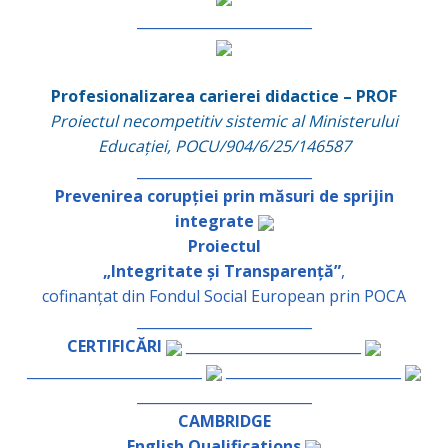
_________________________
Profesionalizarea carierei didactice – PROF
Proiectul necompetitiv sistemic al Ministerului
Educației, POCU/904/6/25/146587
_________________________
Prevenirea corupției prin măsuri de sprijin
integrate
Proiectul
„Integritate și Transparență”
,
cofinanțat din Fondul Social European prin POCA
_________________________
CERTIFICĂRI
_________________________
_________________________
_________________________
_________________________
CAMBRIDGE
English Qualifications