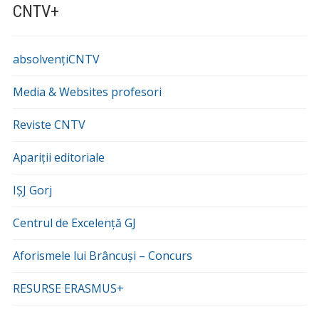
CNTV+
absolvențiCNTV
Media & Websites profesori
Reviste CNTV
Apariții editoriale
IȘJ Gorj
Centrul de Excelență GJ
Aforismele lui Brâncuși – Concurs
RESURSE ERASMUS+