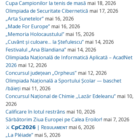
Cupa Campionilor la tenis de masă
mai 18, 2026
Olimpiada de Securitate Cibernetică
mai 17, 2026
„Arta Sunetelor”
mai 16, 2026
„Made For Europe”
mai 16, 2026
„Memoria Holocaustului”
mai 15, 2026
„Cuvânt și culoare… la Ștefulescu”
mai 14, 2026
Festivalul „Ana Blandiana”
mai 14, 2026
Olimpiada Națională de Informatică Aplicată – AcadNet
2026
mai 12, 2026
Concursul județean „Orpheus”
mai 12, 2026
Olimpiada Națională a Sportului Școlar — baschet
/băieți
mai 11, 2026
Concursul Național de Chimie ,,Lazăr Edeleanu”
mai 10,
2026
Calificare în lotul restrâns
mai 10, 2026
Sărbătorim Ziua Europei pe Calea Eroilor!
mai 7, 2026
⚔️ 𝗖𝗽𝗖𝟮𝟬𝟮𝟲 | Rᴇɢᴜʟᴀᴍᴇɴᴛ
mai 6, 2026
„La Pléiade”
mai 5, 2026