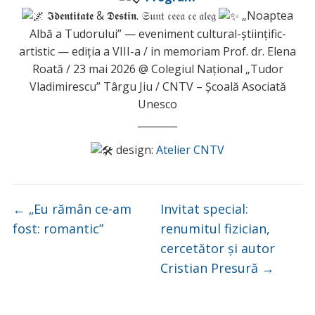
𝕴𝖉𝖊𝖓𝖙𝖎𝖙𝖆𝖙𝖊 & 𝕯𝖊𝖘𝖙𝖎𝖓. 𝔖𝔲𝔫𝔱 𝔠𝔢𝔢𝔞 𝔠𝔢 𝔞𝔩𝔢𝔤
„Noaptea
Albă a Tudorului” — eveniment cultural-științific-
artistic — ediția a VIII-a / in memoriam Prof. dr. Elena
Roată / 23 mai 2026 @ Colegiul Național „Tudor
Vladimirescu” Târgu Jiu / CNTV – Școală Asociată
Unesco
________
design:
Atelier CNTV
←
„Eu rămân ce-am
Invitat special:
fost: romantic”
renumitul fizician,
cercetător și autor
Cristian Presură
→