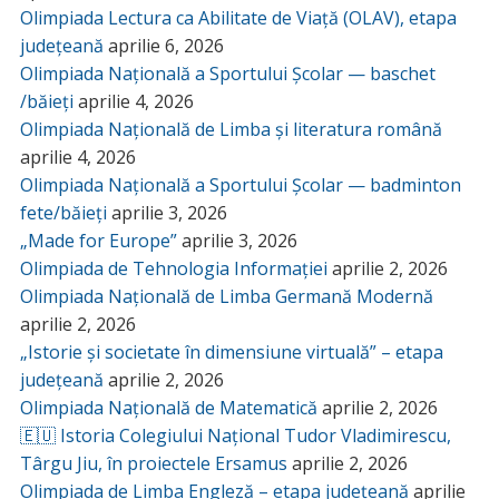
Olimpiada Lectura ca Abilitate de Viață (OLAV), etapa
județeană
aprilie 6, 2026
Olimpiada Națională a Sportului Școlar — baschet
/băieți
aprilie 4, 2026
Olimpiada Națională de Limba și literatura română
aprilie 4, 2026
Olimpiada Națională a Sportului Școlar — badminton
fete/băieți
aprilie 3, 2026
„Made for Europe”
aprilie 3, 2026
Olimpiada de Tehnologia Informației
aprilie 2, 2026
Olimpiada Națională de Limba Germană Modernă
aprilie 2, 2026
„Istorie și societate în dimensiune virtuală” – etapa
județeană
aprilie 2, 2026
Olimpiada Națională de Matematică
aprilie 2, 2026
🇪🇺 Istoria Colegiului Național Tudor Vladimirescu,
Târgu Jiu, în proiectele Ersamus
aprilie 2, 2026
Olimpiada de Limba Engleză – etapa județeană
aprilie