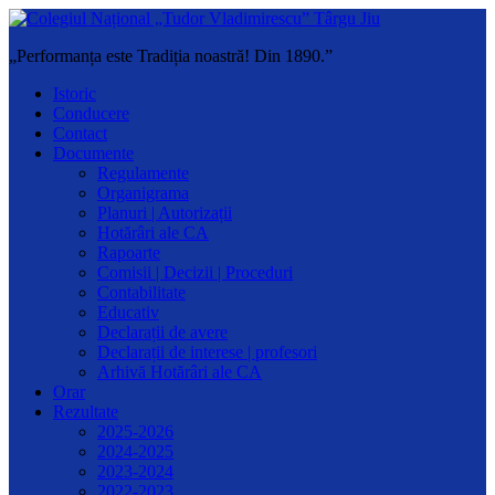
„Performanța este Tradiția noastră! Din 1890.”
Istoric
Conducere
Contact
Documente
Regulamente
Organigrama
Planuri | Autorizații
Hotărâri ale CA
Rapoarte
Comisii | Decizii | Proceduri
Contabilitate
Educativ
Declarații de avere
Declarații de interese | profesori
Arhivă Hotărâri ale CA
Orar
Rezultate
2025-2026
2024-2025
2023-2024
2022-2023