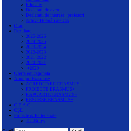
Educativ
Declarații de avere
Declarații de interese | profesori
Arhivă Hotărâri ale CA
Orar
Rezultate
2025-2026
2024-2025
2023-2024
2022-2023
2021-2022
2020-2021
➔2020
Oferta educațională
Anunțuri Erasmus+
ACREDITARE ERASMUS+
PROIECTE ERASMUS+
RAPOARTE ERASMUS+
RESURSE ERASMUS+
C.E.A.C.
CȘE
Proiecte & Parteneriate
Tea-Borgs
Caută