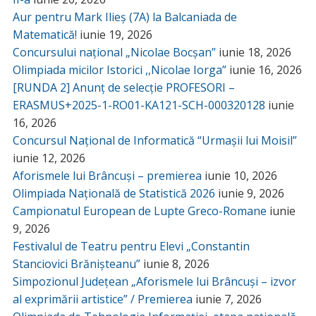
Aur pentru Mark Ilieș (7A) la Balcaniada de
Matematică!
iunie 19, 2026
Concursului național „Nicolae Bocșan”
iunie 18, 2026
Olimpiada micilor Istorici ,,Nicolae Iorga”
iunie 16, 2026
[RUNDA 2] Anunț de selecție PROFESORI –
ERASMUS+2025-1-RO01-KA121-SCH-000320128
iunie
16, 2026
Concursul Național de Informatică “Urmașii lui Moisil”
iunie 12, 2026
Aforismele lui Brâncuși – premierea
iunie 10, 2026
Olimpiada Națională de Statistică 2026
iunie 9, 2026
Campionatul European de Lupte Greco-Romane
iunie
9, 2026
Festivalul de Teatru pentru Elevi „Constantin
Stanciovici Brănișteanu”
iunie 8, 2026
Simpozionul Județean „Aforismele lui Brâncuși – izvor
al exprimării artistice” / Premierea
iunie 7, 2026