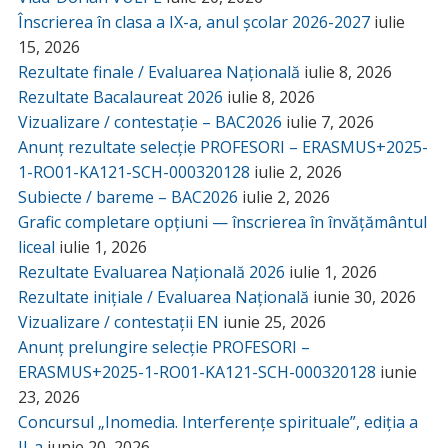
Înscrierea în clasa a IX-a, anul școlar 2026-2027
iulie
15, 2026
Rezultate finale / Evaluarea Națională
iulie 8, 2026
Rezultate Bacalaureat 2026
iulie 8, 2026
Vizualizare / contestație – BAC2026
iulie 7, 2026
Anunț rezultate selecție PROFESORI – ERASMUS+2025-
1-RO01-KA121-SCH-000320128
iulie 2, 2026
Subiecte / bareme – BAC2026
iulie 2, 2026
Grafic completare opțiuni — înscrierea în învățământul
liceal
iulie 1, 2026
Rezultate Evaluarea Națională 2026
iulie 1, 2026
Rezultate inițiale / Evaluarea Națională
iunie 30, 2026
Vizualizare / contestații EN
iunie 25, 2026
Anunț prelungire selecție PROFESORI –
ERASMUS+2025-1-RO01-KA121-SCH-000320128
iunie
23, 2026
Concursul „Inomedia. Interferențe spirituale”, ediția a
II-a
iunie 20, 2026