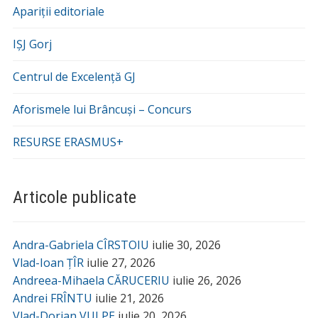
Apariții editoriale
IȘJ Gorj
Centrul de Excelență GJ
Aforismele lui Brâncuși – Concurs
RESURSE ERASMUS+
Articole publicate
Andra-Gabriela CÎRSTOIU
iulie 30, 2026
Vlad-Ioan ȚÎR
iulie 27, 2026
Andreea-Mihaela CĂRUCERIU
iulie 26, 2026
Andrei FRÎNTU
iulie 21, 2026
Vlad-Dorian VULPE
iulie 20, 2026