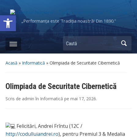
Deschide bara de unelte
„Performanța este Tradiția noastră! Din 1890.”
Caută
Acasă
»
Informatică
»
Olimpiada de Securitate Cibernetică
Olimpiada de Securitate Cibernetică
Scris de
admin
în
Informatică
pe
mai 17, 2026
.
Felicitări, Andrei Frîntu (12C /
http://codulluiandrei.ro
), pentru Premiul 3 & Medalia