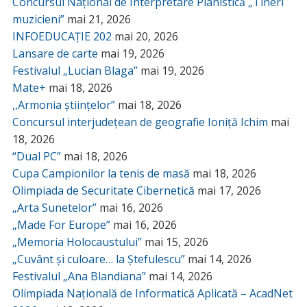
Concursul Național de Interpretare Pianistică „Tineri
muzicieni”
mai 21, 2026
INFOEDUCAȚIE 202
mai 20, 2026
Lansare de carte
mai 19, 2026
Festivalul „Lucian Blaga”
mai 19, 2026
Mate+
mai 18, 2026
,,Armonia științelor”
mai 18, 2026
Concursul interjudețean de geografie Ioniță Ichim
mai
18, 2026
“Dual PC”
mai 18, 2026
Cupa Campionilor la tenis de masă
mai 18, 2026
Olimpiada de Securitate Cibernetică
mai 17, 2026
„Arta Sunetelor”
mai 16, 2026
„Made For Europe”
mai 16, 2026
„Memoria Holocaustului”
mai 15, 2026
„Cuvânt și culoare… la Ștefulescu”
mai 14, 2026
Festivalul „Ana Blandiana”
mai 14, 2026
Olimpiada Națională de Informatică Aplicată – AcadNet