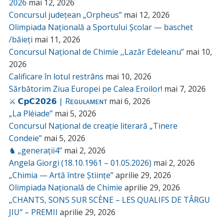
2026
mai 12, 2026
Concursul județean „Orpheus”
mai 12, 2026
Olimpiada Națională a Sportului Școlar — baschet
/băieți
mai 11, 2026
Concursul Național de Chimie ,,Lazăr Edeleanu”
mai 10,
2026
Calificare în lotul restrâns
mai 10, 2026
Sărbătorim Ziua Europei pe Calea Eroilor!
mai 7, 2026
⚔️ 𝗖𝗽𝗖𝟮𝟬𝟮𝟲 | Rᴇɢᴜʟᴀᴍᴇɴᴛ
mai 6, 2026
„La Pléiade”
mai 5, 2026
Concursul Național de creație literară „Tinere
Condeie”
mai 5, 2026
♞ „generații4”
mai 2, 2026
Angela Giorgi (18.10.1961 – 01.05.2026)
mai 2, 2026
„Chimia — Artă între Științe”
aprilie 29, 2026
Olimpiada Națională de Chimie
aprilie 29, 2026
„CHANTS, SONS SUR SCÈNE – LES QUALIFS DE TÂRGU
JIU” – PREMII
aprilie 29, 2026