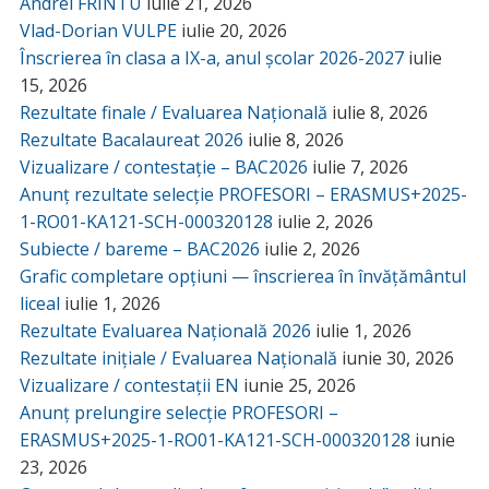
Andrei FRÎNTU
iulie 21, 2026
Vlad-Dorian VULPE
iulie 20, 2026
Înscrierea în clasa a IX-a, anul școlar 2026-2027
iulie
15, 2026
Rezultate finale / Evaluarea Națională
iulie 8, 2026
Rezultate Bacalaureat 2026
iulie 8, 2026
Vizualizare / contestație – BAC2026
iulie 7, 2026
Anunț rezultate selecție PROFESORI – ERASMUS+2025-
1-RO01-KA121-SCH-000320128
iulie 2, 2026
Subiecte / bareme – BAC2026
iulie 2, 2026
Grafic completare opțiuni — înscrierea în învățământul
liceal
iulie 1, 2026
Rezultate Evaluarea Națională 2026
iulie 1, 2026
Rezultate inițiale / Evaluarea Națională
iunie 30, 2026
Vizualizare / contestații EN
iunie 25, 2026
Anunț prelungire selecție PROFESORI –
ERASMUS+2025-1-RO01-KA121-SCH-000320128
iunie
23, 2026