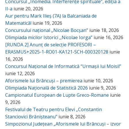
Concursul „Inomedia. Interferențe spirituale”, ediția a
II-a
iunie 20, 2026
Aur pentru Mark Ilieș (7A) la Balcaniada de
Matematică!
iunie 19, 2026
Concursului național „Nicolae Bocșan”
iunie 18, 2026
Olimpiada micilor Istorici ,,Nicolae Iorga”
iunie 16, 2026
[RUNDA 2] Anunț de selecție PROFESORI –
ERASMUS+2025-1-RO01-KA121-SCH-000320128
iunie
16, 2026
Concursul Național de Informatică “Urmașii lui Moisil”
iunie 12, 2026
Aforismele lui Brâncuși – premierea
iunie 10, 2026
Olimpiada Națională de Statistică 2026
iunie 9, 2026
Campionatul European de Lupte Greco-Romane
iunie
9, 2026
Festivalul de Teatru pentru Elevi „Constantin
Stanciovici Brănișteanu”
iunie 8, 2026
Simpozionul Județean „Aforismele lui Brâncuși – izvor