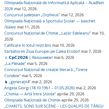
Olimpiada Națională de Informatică Aplicată – AcadNet
2026
mai 12, 2026
Concursul județean „Orpheus”
mai 12, 2026
Olimpiada Națională a Sportului Școlar — baschet
/băieți
mai 11, 2026
Concursul Național de Chimie ,,Lazăr Edeleanu”
mai 10,
2026
Calificare în lotul restrâns
mai 10, 2026
Sărbătorim Ziua Europei pe Calea Eroilor!
mai 7, 2026
⚔️ 𝗖𝗽𝗖𝟮𝟬𝟮𝟲 | Rᴇɢᴜʟᴀᴍᴇɴᴛ
mai 6, 2026
„La Pléiade”
mai 5, 2026
Concursul Național de creație literară „Tinere
Condeie”
mai 5, 2026
♞ „generații4”
mai 2, 2026
Angela Giorgi (18.10.1961 – 01.05.2026)
mai 2, 2026
„Chimia — Artă între Științe”
aprilie 29, 2026
Olimpiada Națională de Chimie
aprilie 29, 2026
„CHANTS, SONS SUR SCÈNE – LES QUALIFS DE TÂRGU