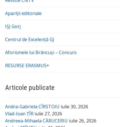
Reviste CNTV
Apariții editoriale
IȘJ Gorj
Centrul de Excelență GJ
Aforismele lui Brâncuși – Concurs
RESURSE ERASMUS+
Articole publicate
Andra-Gabriela CÎRSTOIU
iulie 30, 2026
Vlad-Ioan ȚÎR
iulie 27, 2026
Andreea-Mihaela CĂRUCERIU
iulie 26, 2026