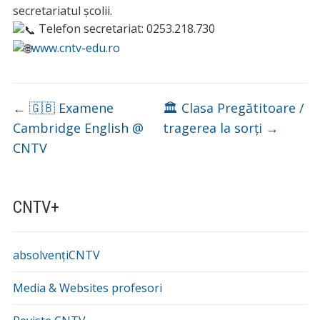
secretariatul școlii.
Telefon secretariat: 0253.218.730
www.cntv-edu.ro
←
🇬🇧 Examene
🏛 Clasa Pregătitoare /
Cambridge English @
tragerea la sorți
→
CNTV
CNTV+
absolvențiCNTV
Media & Websites profesori