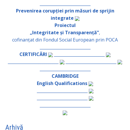
_________________________
Prevenirea corupției prin măsuri de sprijin
integrate
Proiectul
„Integritate și Transparență”
,
cofinanțat din Fondul Social European prin POCA
_________________________
CERTIFICĂRI
_________________________
_________________________
_________________________
_________________________
CAMBRIDGE
English Qualifications
_________________________
_________________________
_________________________
Arhivă