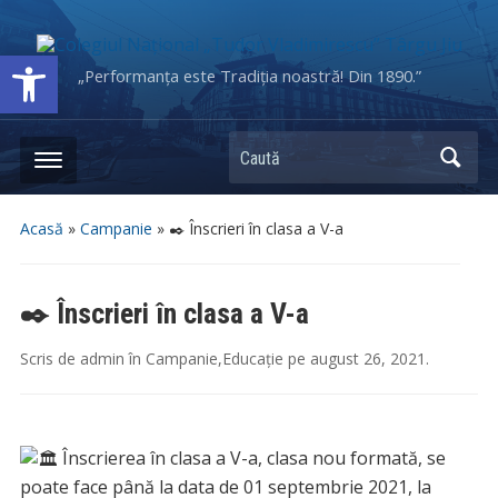
Deschide bara de unelte
„Performanța este Tradiția noastră! Din 1890.”
Caută
Acasă
»
Campanie
»
✒️ Înscrieri în clasa a V-a
✒️ Înscrieri în clasa a V-a
Scris de
admin
în
Campanie
,
Educație
pe
august 26, 2021
.
Înscrierea în clasa a V-a, clasa nou formată, se
poate face până la data de 01 septembrie 2021, la