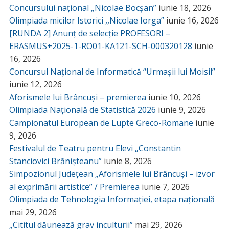
Concursului național „Nicolae Bocșan”
iunie 18, 2026
Olimpiada micilor Istorici ,,Nicolae Iorga”
iunie 16, 2026
[RUNDA 2] Anunț de selecție PROFESORI –
ERASMUS+2025-1-RO01-KA121-SCH-000320128
iunie
16, 2026
Concursul Național de Informatică “Urmașii lui Moisil”
iunie 12, 2026
Aforismele lui Brâncuși – premierea
iunie 10, 2026
Olimpiada Națională de Statistică 2026
iunie 9, 2026
Campionatul European de Lupte Greco-Romane
iunie
9, 2026
Festivalul de Teatru pentru Elevi „Constantin
Stanciovici Brănișteanu”
iunie 8, 2026
Simpozionul Județean „Aforismele lui Brâncuși – izvor
al exprimării artistice” / Premierea
iunie 7, 2026
Olimpiada de Tehnologia Informației, etapa națională
mai 29, 2026
„Cititul dăunează grav inculturii”
mai 29, 2026