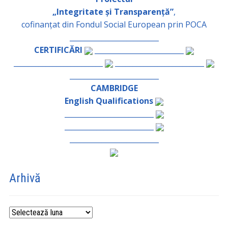
„Integritate și Transparență”
,
cofinanțat din Fondul Social European prin POCA
_________________________
CERTIFICĂRI
_________________________
_________________________
_________________________
_________________________
CAMBRIDGE
English Qualifications
_________________________
_________________________
_________________________
Arhivă
Arhivă