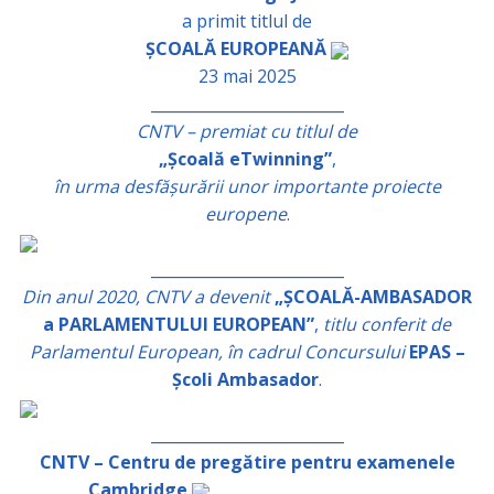
a primit titlul de
ȘCOALĂ EUROPEANĂ
23 mai 2025
_________________________
CNTV – premiat cu titlul de
„Școală eTwinning”
,
în urma desfășurării unor importante proiecte
europene
.
_________________________
Din anul 2020, CNTV a devenit
„ȘCOALĂ-AMBASADOR
a PARLAMENTULUI EUROPEAN”
,
titlu conferit de
Parlamentul European, în cadrul Concursului
EPAS –
Școli Ambasador
.
_________________________
CNTV – Centru de pregătire pentru examenele
Cambridge
_________________________