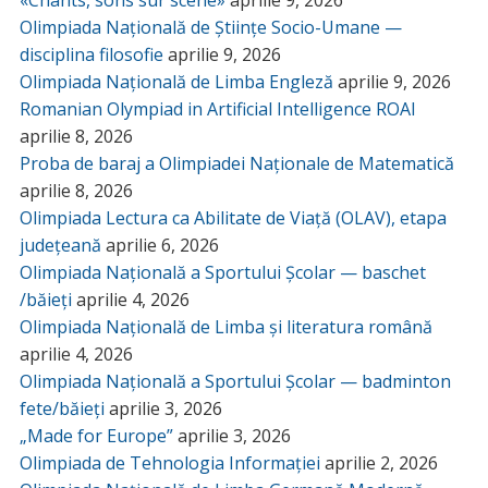
«Chants, sons sur scène»
aprilie 9, 2026
Olimpiada Națională de Științe Socio-Umane —
disciplina filosofie
aprilie 9, 2026
Olimpiada Națională de Limba Engleză
aprilie 9, 2026
Romanian Olympiad in Artificial Intelligence ROAI
aprilie 8, 2026
Proba de baraj a Olimpiadei Naționale de Matematică
aprilie 8, 2026
Olimpiada Lectura ca Abilitate de Viață (OLAV), etapa
județeană
aprilie 6, 2026
Olimpiada Națională a Sportului Școlar — baschet
/băieți
aprilie 4, 2026
Olimpiada Națională de Limba și literatura română
aprilie 4, 2026
Olimpiada Națională a Sportului Școlar — badminton
fete/băieți
aprilie 3, 2026
„Made for Europe”
aprilie 3, 2026
Olimpiada de Tehnologia Informației
aprilie 2, 2026