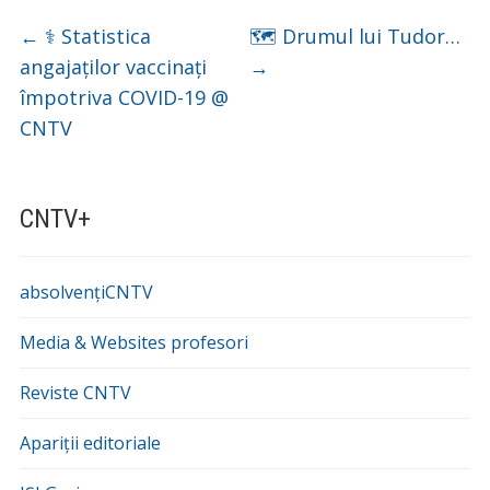
←
⚕️ Statistica
🗺️ Drumul lui Tudor…
angajaților vaccinați
→
împotriva COVID-19 @
CNTV
CNTV+
absolvențiCNTV
Media & Websites profesori
Reviste CNTV
Apariții editoriale