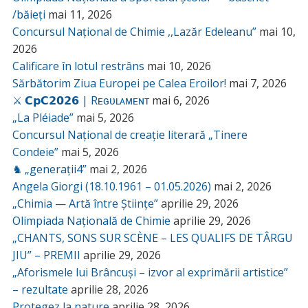
/băieți
mai 11, 2026
Concursul Național de Chimie ,,Lazăr Edeleanu”
mai 10,
2026
Calificare în lotul restrâns
mai 10, 2026
Sărbătorim Ziua Europei pe Calea Eroilor!
mai 7, 2026
⚔️ 𝗖𝗽𝗖𝟮𝟬𝟮𝟲 | Rᴇɢᴜʟᴀᴍᴇɴᴛ
mai 6, 2026
„La Pléiade”
mai 5, 2026
Concursul Național de creație literară „Tinere
Condeie”
mai 5, 2026
♞ „generații4”
mai 2, 2026
Angela Giorgi (18.10.1961 – 01.05.2026)
mai 2, 2026
„Chimia — Artă între Științe”
aprilie 29, 2026
Olimpiada Națională de Chimie
aprilie 29, 2026
„CHANTS, SONS SUR SCÈNE – LES QUALIFS DE TÂRGU
JIU” – PREMII
aprilie 29, 2026
„Aforismele lui Brâncuși – izvor al exprimării artistice”
– rezultate
aprilie 28, 2026
Protegez la nature
aprilie 28, 2026