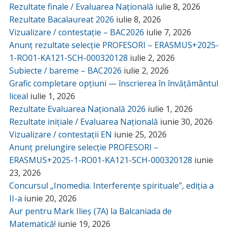
Rezultate finale / Evaluarea Națională
iulie 8, 2026
Rezultate Bacalaureat 2026
iulie 8, 2026
Vizualizare / contestație – BAC2026
iulie 7, 2026
Anunț rezultate selecție PROFESORI – ERASMUS+2025-
1-RO01-KA121-SCH-000320128
iulie 2, 2026
Subiecte / bareme – BAC2026
iulie 2, 2026
Grafic completare opțiuni — înscrierea în învățământul
liceal
iulie 1, 2026
Rezultate Evaluarea Națională 2026
iulie 1, 2026
Rezultate inițiale / Evaluarea Națională
iunie 30, 2026
Vizualizare / contestații EN
iunie 25, 2026
Anunț prelungire selecție PROFESORI –
ERASMUS+2025-1-RO01-KA121-SCH-000320128
iunie
23, 2026
Concursul „Inomedia. Interferențe spirituale”, ediția a
II-a
iunie 20, 2026
Aur pentru Mark Ilieș (7A) la Balcaniada de
Matematică!
iunie 19, 2026