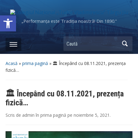
Deschide bara de unelte
„Performanța este Tradiția noastră! Din 1890.”
Caută
Acasă
»
prima pagină
»
🏛 Începând cu 08.11.2021, prezența
fizică…
🏛 Începând cu 08.11.2021, prezența
fizică…
Scris de
admin
în
prima pagină
pe
noiembrie 5, 2021
.