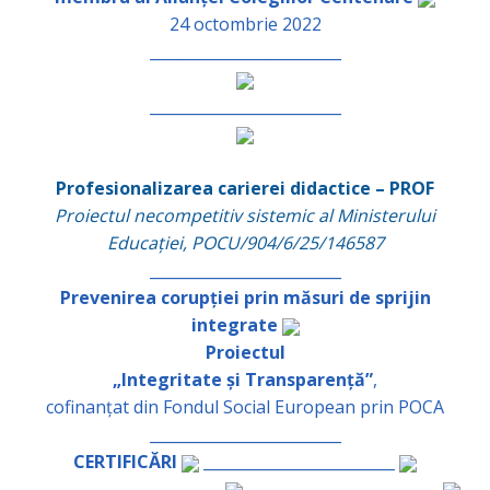
24 octombrie 2022
_________________________
_________________________
Profesionalizarea carierei didactice – PROF
Proiectul necompetitiv sistemic al Ministerului
Educației, POCU/904/6/25/146587
_________________________
Prevenirea corupției prin măsuri de sprijin
integrate
Proiectul
„Integritate și Transparență”
,
cofinanțat din Fondul Social European prin POCA
_________________________
CERTIFICĂRI
_________________________
_________________________
_________________________