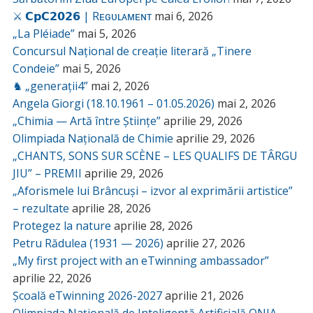
⚔️ 𝗖𝗽𝗖𝟮𝟬𝟮𝟲 | Rᴇɢᴜʟᴀᴍᴇɴᴛ
mai 6, 2026
„La Pléiade”
mai 5, 2026
Concursul Național de creație literară „Tinere
Condeie”
mai 5, 2026
♞ „generații4”
mai 2, 2026
Angela Giorgi (18.10.1961 – 01.05.2026)
mai 2, 2026
„Chimia — Artă între Științe”
aprilie 29, 2026
Olimpiada Națională de Chimie
aprilie 29, 2026
„CHANTS, SONS SUR SCÈNE – LES QUALIFS DE TÂRGU
JIU” – PREMII
aprilie 29, 2026
„Aforismele lui Brâncuși – izvor al exprimării artistice”
– rezultate
aprilie 28, 2026
Protegez la nature
aprilie 28, 2026
Petru Rădulea (1931 — 2026)
aprilie 27, 2026
„My first project with an eTwinning ambassador”
aprilie 22, 2026
Școală eTwinning 2026-2027
aprilie 21, 2026
Olimpiada Națională de Inteligență Artificială ONIA