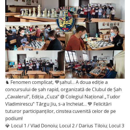
♞ Fenomen complicat, 💙șahul… A doua ediție a
concursului de șah rapid, organizată de Clubul de Șah
„Cavalerul”, Ediția „Cuza” @ Colegiul Național „Tudor
Vladimirescu” Târgu Jiu, s-a încheiat… 💙 Felicitări
tuturor participanților, cinstea cuvenită celor de pe
podium!
💎 Locul 1 / Vlad Donoiu; Locul 2 / Darius Tiloiu; Locul 3