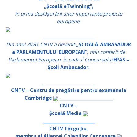
„Școală eTwinning”
,
în urma desfășurării unor importante proiecte
europene
.
_________________________
Din anul 2020, CNTV a devenit
„ȘCOALĂ-AMBASADOR
a PARLAMENTULUI EUROPEAN”
,
titlu conferit de
Parlamentul European, în cadrul Concursului
EPAS –
Școli Ambasador
.
_________________________
CNTV – Centru de pregătire pentru examenele
Cambridge
_________________________
CNTV –
Școală Media
_________________________
CNTV Târgu Jiu,
membru al Alianței Colegiilor Centenare