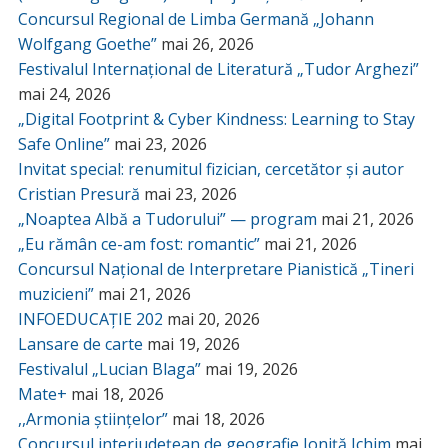
Concursul Regional de Limba Germană „Johann
Wolfgang Goethe”
mai 26, 2026
Festivalul Internațional de Literatură „Tudor Arghezi”
mai 24, 2026
„Digital Footprint & Cyber Kindness: Learning to Stay
Safe Online”
mai 23, 2026
Invitat special: renumitul fizician, cercetător și autor
Cristian Presură
mai 23, 2026
„Noaptea Albă a Tudorului” — program
mai 21, 2026
„Eu rămân ce-am fost: romantic”
mai 21, 2026
Concursul Național de Interpretare Pianistică „Tineri
muzicieni”
mai 21, 2026
INFOEDUCAȚIE 202
mai 20, 2026
Lansare de carte
mai 19, 2026
Festivalul „Lucian Blaga”
mai 19, 2026
Mate+
mai 18, 2026
,,Armonia științelor”
mai 18, 2026
Concursul interjudețean de geografie Ioniță Ichim
mai