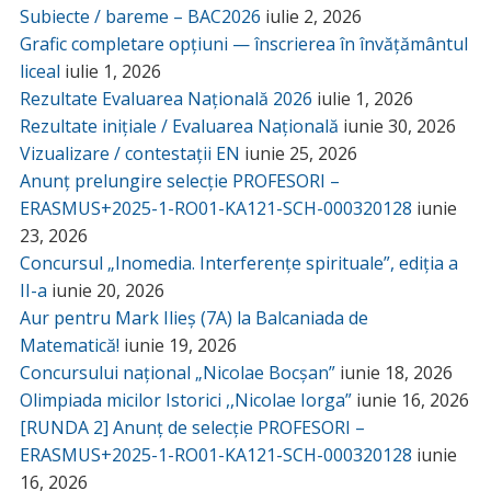
Subiecte / bareme – BAC2026
iulie 2, 2026
Grafic completare opțiuni — înscrierea în învățământul
liceal
iulie 1, 2026
Rezultate Evaluarea Națională 2026
iulie 1, 2026
Rezultate inițiale / Evaluarea Națională
iunie 30, 2026
Vizualizare / contestații EN
iunie 25, 2026
Anunț prelungire selecție PROFESORI –
ERASMUS+2025-1-RO01-KA121-SCH-000320128
iunie
23, 2026
Concursul „Inomedia. Interferențe spirituale”, ediția a
II-a
iunie 20, 2026
Aur pentru Mark Ilieș (7A) la Balcaniada de
Matematică!
iunie 19, 2026
Concursului național „Nicolae Bocșan”
iunie 18, 2026
Olimpiada micilor Istorici ,,Nicolae Iorga”
iunie 16, 2026
[RUNDA 2] Anunț de selecție PROFESORI –
ERASMUS+2025-1-RO01-KA121-SCH-000320128
iunie
16, 2026