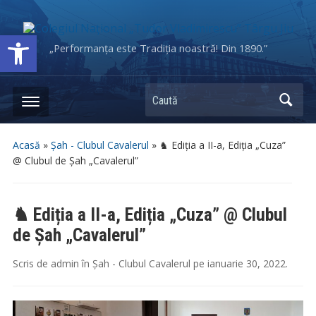
Deschide bara de unelte
„Performanța este Tradiția noastră! Din 1890.”
Caută
Acasă
»
Șah - Clubul Cavalerul
»
♞ Ediția a II-a, Ediția „Cuza”
@ Clubul de Șah „Cavalerul”
♞ Ediția a II-a, Ediția „Cuza” @ Clubul
de Șah „Cavalerul”
Scris de
admin
în
Șah - Clubul Cavalerul
pe
ianuarie 30, 2022
.