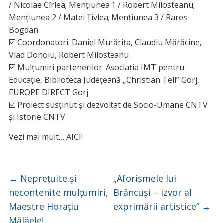
/ Nicolae Cîrlea; Mențiunea 1 / Robert Milosteanu;
Mențiunea 2 / Matei Țivlea; Mențiunea 3 / Rareș
Bogdan
☑️ Coordonatori: Daniel Murărița, Claudiu Mărăcine,
Vlad Donoiu, Robert Milosteanu
☑️ Mulțumiri partenerilor: Asociația IMT pentru
Educație, Biblioteca Județeană „Christian Tell” Gorj,
EUROPE DIRECT Gorj
☑️ Proiect susținut și dezvoltat de Socio-Umane CNTV
și Istorie CNTV
Vezi mai mult… AICI!
←
Neprețuite și
„Aforismele lui
necontenite mulțumiri,
Brâncuși – izvor al
Maestre Horațiu
exprimării artistice”
→
Mălăele!