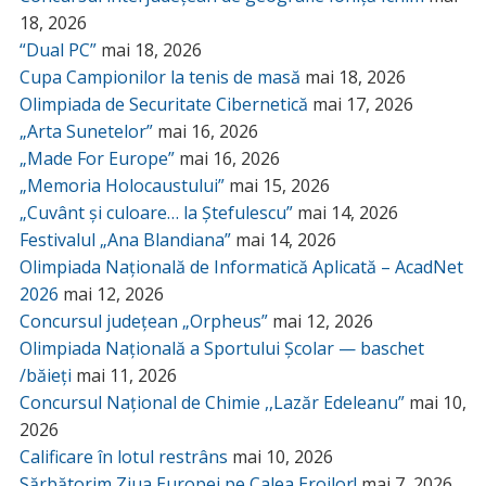
18, 2026
“Dual PC”
mai 18, 2026
Cupa Campionilor la tenis de masă
mai 18, 2026
Olimpiada de Securitate Cibernetică
mai 17, 2026
„Arta Sunetelor”
mai 16, 2026
„Made For Europe”
mai 16, 2026
„Memoria Holocaustului”
mai 15, 2026
„Cuvânt și culoare… la Ștefulescu”
mai 14, 2026
Festivalul „Ana Blandiana”
mai 14, 2026
Olimpiada Națională de Informatică Aplicată – AcadNet
2026
mai 12, 2026
Concursul județean „Orpheus”
mai 12, 2026
Olimpiada Națională a Sportului Școlar — baschet
/băieți
mai 11, 2026
Concursul Național de Chimie ,,Lazăr Edeleanu”
mai 10,
2026
Calificare în lotul restrâns
mai 10, 2026
Sărbătorim Ziua Europei pe Calea Eroilor!
mai 7, 2026