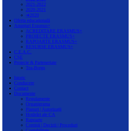
2021-2022
2020-2021
➔2020
Oferta educațională
Anunțuri Erasmus+
ACREDITARE ERASMUS+
PROIECTE ERASMUS+
RAPOARTE ERASMUS+
RESURSE ERASMUS+
C.E.A.C.
CȘE
Proiecte & Parteneriate
Tea-Borgs
Istoric
Conducere
Contact
Documente
Regulamente
Organigrama
Planuri | Autorizații
Hotărâri ale CA
Rapoarte
Comisii | Decizii | Proceduri
Contabilitate