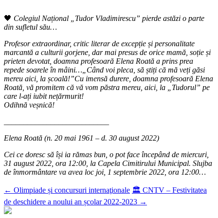
🖤
Colegiul Național „Tudor Vladimirescu” pierde astăzi o parte
din sufletul său…
Profesor extraordinar, critic literar de excepție și personalitate
marcantă a culturii gorjene, dar mai presus de orice mamă, soție și
prieten devotat, doamna profesoară Elena Roată a prins prea
repede soarele în mâini…„Când voi pleca, să știți că mă veți găsi
mereu aici, la școală!”Cu imensă durere, doamna profesoară Elena
Roată, vă promitem că vă vom păstra mereu, aici, la „Tudorul” pe
care l-ați iubit nețărmurit!
Odihnă veșnică!
___________________________
Elena Roată (n. 20 mai 1961 – d. 30 august 2022)
Cei ce doresc să își ia rămas bun, o pot face începând de miercuri,
31 august 2022, ora 12:00, la Capela Cimitirului Municipal. Slujba
de înmormântare va avea loc joi, 1 septembrie 2022, ora 12:00…
←
Olimpiade și concursuri internaţionale
🏛 CNTV – Festivitatea
de deschidere a noului an școlar 2022-2023
→