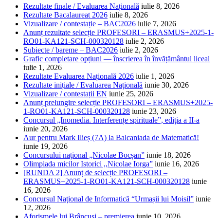
Rezultate finale / Evaluarea Națională
iulie 8, 2026
Rezultate Bacalaureat 2026
iulie 8, 2026
Vizualizare / contestație – BAC2026
iulie 7, 2026
Anunț rezultate selecție PROFESORI – ERASMUS+2025-1-
RO01-KA121-SCH-000320128
iulie 2, 2026
Subiecte / bareme – BAC2026
iulie 2, 2026
Grafic completare opțiuni — înscrierea în învățământul liceal
iulie 1, 2026
Rezultate Evaluarea Națională 2026
iulie 1, 2026
Rezultate inițiale / Evaluarea Națională
iunie 30, 2026
Vizualizare / contestații EN
iunie 25, 2026
Anunț prelungire selecție PROFESORI – ERASMUS+2025-
1-RO01-KA121-SCH-000320128
iunie 23, 2026
Concursul „Inomedia. Interferențe spirituale”, ediția a II-a
iunie 20, 2026
Aur pentru Mark Ilieș (7A) la Balcaniada de Matematică!
iunie 19, 2026
Concursului național „Nicolae Bocșan”
iunie 18, 2026
Olimpiada micilor Istorici ,,Nicolae Iorga”
iunie 16, 2026
[RUNDA 2] Anunț de selecție PROFESORI –
ERASMUS+2025-1-RO01-KA121-SCH-000320128
iunie
16, 2026
Concursul Național de Informatică “Urmașii lui Moisil”
iunie
12, 2026
Aforismele lui Brâncuși – premierea
iunie 10, 2026