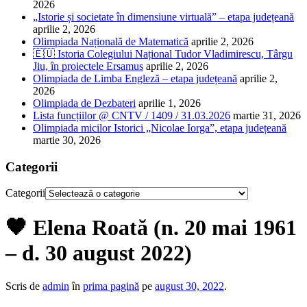
2026
„Istorie și societate în dimensiune virtuală” – etapa județeană
aprilie 2, 2026
Olimpiada Națională de Matematică
aprilie 2, 2026
🇪🇺 Istoria Colegiului Național Tudor Vladimirescu, Târgu
Jiu, în proiectele Ersamus
aprilie 2, 2026
Olimpiada de Limba Engleză – etapa județeană
aprilie 2,
2026
Olimpiada de Dezbateri
aprilie 1, 2026
Lista funcțiilor @ CNTV / 1409 / 31.03.2026
martie 31, 2026
Olimpiada micilor Istorici „Nicolae Iorga”, etapa județeană
martie 30, 2026
Categorii
Categorii
🖤 Elena Roată (n. 20 mai 1961
– d. 30 august 2022)
Scris de
admin
în
prima pagină
pe
august 30, 2022
.