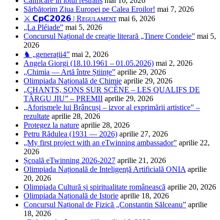
Calificare în lotul restrâns
mai 10, 2026
Sărbătorim Ziua Europei pe Calea Eroilor!
mai 7, 2026
⚔️ 𝗖𝗽𝗖𝟮𝟬𝟮𝟲 | Rᴇɢᴜʟᴀᴍᴇɴᴛ
mai 6, 2026
„La Pléiade”
mai 5, 2026
Concursul Național de creație literară „Tinere Condeie”
mai 5,
2026
♞ „generații4”
mai 2, 2026
Angela Giorgi (18.10.1961 – 01.05.2026)
mai 2, 2026
„Chimia — Artă între Științe”
aprilie 29, 2026
Olimpiada Națională de Chimie
aprilie 29, 2026
„CHANTS, SONS SUR SCÈNE – LES QUALIFS DE
TÂRGU JIU” – PREMII
aprilie 29, 2026
„Aforismele lui Brâncuși – izvor al exprimării artistice” –
rezultate
aprilie 28, 2026
Protegez la nature
aprilie 28, 2026
Petru Rădulea (1931 — 2026)
aprilie 27, 2026
„My first project with an eTwinning ambassador”
aprilie 22,
2026
Școală eTwinning 2026-2027
aprilie 21, 2026
Olimpiada Națională de Inteligență Artificială ONIA
aprilie
20, 2026
Olimpiada Cultură și spiritualitate românească
aprilie 20, 2026
Olimpiada Națională de Istorie
aprilie 18, 2026
Concursul Național de Fizică „Constantin Sălceanu”
aprilie
18, 2026