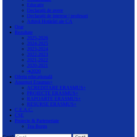
Educativ
Declarații de avere
Declarații de interese | profesori
Arhivă Hotărâri ale CA
Orar
Rezultate
2025-2026
2024-2025
2023-2024
2022-2023
2021-2022
2020-2021
➔2020
Oferta educațională
Anunțuri Erasmus+
ACREDITARE ERASMUS+
PROIECTE ERASMUS+
RAPOARTE ERASMUS+
RESURSE ERASMUS+
C.E.A.C.
CȘE
Proiecte & Parteneriate
Tea-Borgs
Caută