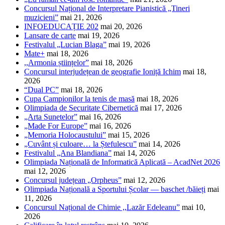
Concursul Național de Interpretare Pianistică „Tineri
muzicieni”
mai 21, 2026
INFOEDUCAȚIE 202
mai 20, 2026
Lansare de carte
mai 19, 2026
Festivalul „Lucian Blaga”
mai 19, 2026
Mate+
mai 18, 2026
,,Armonia științelor”
mai 18, 2026
Concursul interjudețean de geografie Ioniță Ichim
mai 18,
2026
“Dual PC”
mai 18, 2026
Cupa Campionilor la tenis de masă
mai 18, 2026
Olimpiada de Securitate Cibernetică
mai 17, 2026
„Arta Sunetelor”
mai 16, 2026
„Made For Europe”
mai 16, 2026
„Memoria Holocaustului”
mai 15, 2026
„Cuvânt și culoare… la Ștefulescu”
mai 14, 2026
Festivalul „Ana Blandiana”
mai 14, 2026
Olimpiada Națională de Informatică Aplicată – AcadNet 2026
mai 12, 2026
Concursul județean „Orpheus”
mai 12, 2026
Olimpiada Națională a Sportului Școlar — baschet /băieți
mai
11, 2026
Concursul Național de Chimie ,,Lazăr Edeleanu”
mai 10,
2026