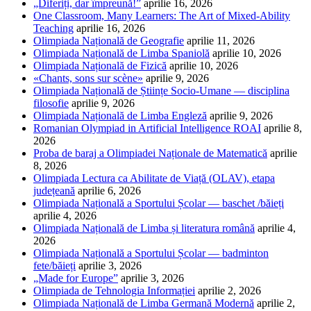
„Diferiți, dar împreună!”
aprilie 16, 2026
One Classroom, Many Learners: The Art of Mixed-Ability
Teaching
aprilie 16, 2026
Olimpiada Națională de Geografie
aprilie 11, 2026
Olimpiada Națională de Limba Spaniolă
aprilie 10, 2026
Olimpiada Națională de Fizică
aprilie 10, 2026
«Chants, sons sur scène»
aprilie 9, 2026
Olimpiada Națională de Științe Socio-Umane — disciplina
filosofie
aprilie 9, 2026
Olimpiada Națională de Limba Engleză
aprilie 9, 2026
Romanian Olympiad in Artificial Intelligence ROAI
aprilie 8,
2026
Proba de baraj a Olimpiadei Naționale de Matematică
aprilie
8, 2026
Olimpiada Lectura ca Abilitate de Viață (OLAV), etapa
județeană
aprilie 6, 2026
Olimpiada Națională a Sportului Școlar — baschet /băieți
aprilie 4, 2026
Olimpiada Națională de Limba și literatura română
aprilie 4,
2026
Olimpiada Națională a Sportului Școlar — badminton
fete/băieți
aprilie 3, 2026
„Made for Europe”
aprilie 3, 2026
Olimpiada de Tehnologia Informației
aprilie 2, 2026
Olimpiada Națională de Limba Germană Modernă
aprilie 2,