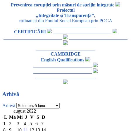
Prevenirea corupției prin măsuri de sprijin integrate
Proiectul
„Integritate și Transparență”
,
cofinanțat din Fondul Social European prin POCA
_________________________
CERTIFICĂRI
_________________________
_________________________
_________________________
_________________________
CAMBRIDGE
English Qualifications
_________________________
_________________________
_________________________
Arhivă
Arhivă
august 2022
L
Ma
Mi
J
V
S
D
1
2
3
4
5
6
7
8
9
10
11
12
13
14