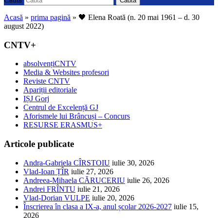
Caută
Acasă
»
prima pagină
»
🖤 Elena Roată (n. 20 mai 1961 – d. 30
august 2022)
CNTV+
absolvențiCNTV
Media & Websites profesori
Reviste CNTV
Apariții editoriale
IȘJ Gorj
Centrul de Excelență GJ
Aforismele lui Brâncuși – Concurs
RESURSE ERASMUS+
Articole publicate
Andra-Gabriela CÎRSTOIU
iulie 30, 2026
Vlad-Ioan ȚÎR
iulie 27, 2026
Andreea-Mihaela CĂRUCERIU
iulie 26, 2026
Andrei FRÎNTU
iulie 21, 2026
Vlad-Dorian VULPE
iulie 20, 2026
Înscrierea în clasa a IX-a, anul școlar 2026-2027
iulie 15,
2026