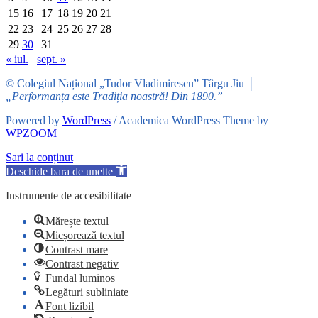
15
16
17
18
19
20
21
22
23
24
25
26
27
28
29
30
31
« iul.
sept. »
© Colegiul Național „Tudor Vladimirescu” Târgu Jiu │
„Performanța este Tradiția noastră! Din 1890.”
Powered by
WordPress
/ Academica WordPress Theme by
WPZOOM
Sari la conținut
Deschide bara de unelte
Instrumente de accesibilitate
Mărește textul
Micșorează textul
Contrast mare
Contrast negativ
Fundal luminos
Legături subliniate
Font lizibil