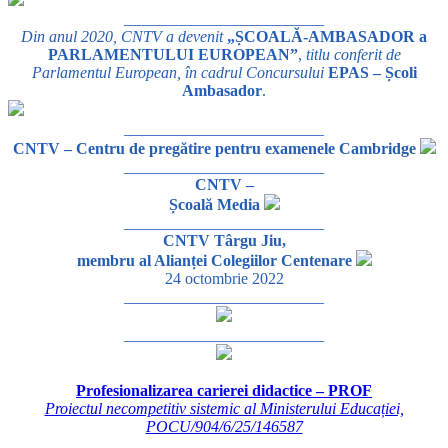
_________________________
Din anul 2020, CNTV a devenit
„ȘCOALĂ-AMBASADOR a
PARLAMENTULUI EUROPEAN”
,
titlu conferit de
Parlamentul European, în cadrul Concursului
EPAS – Școli
Ambasador
.
_________________________
CNTV – Centru de pregătire pentru examenele Cambridge
_________________________
CNTV –
Școală Media
_________________________
CNTV Târgu Jiu,
membru al Alianței Colegiilor Centenare
24 octombrie 2022
_________________________
_________________________
Profesionalizarea carierei didactice – PROF
Proiectul necompetitiv sistemic al Ministerului Educației,
POCU/904/6/25/146587
_________________________