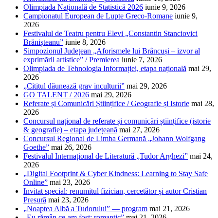
Olimpiada Națională de Statistică 2026
iunie 9, 2026
Campionatul European de Lupte Greco-Romane
iunie 9,
2026
Festivalul de Teatru pentru Elevi „Constantin Stanciovici
Brănișteanu”
iunie 8, 2026
Simpozionul Județean „Aforismele lui Brâncuși – izvor al
exprimării artistice” / Premierea
iunie 7, 2026
Olimpiada de Tehnologia Informației, etapa națională
mai 29,
2026
„Cititul dăunează grav inculturii”
mai 29, 2026
GO TALENT / 2026
mai 29, 2026
Referate și Comunicări Științifice / Geografie și Istorie
mai 28,
2026
Concursul național de referate și comunicări științifice (istorie
& geografie) – etapa județeană
mai 27, 2026
Concursul Regional de Limba Germană „Johann Wolfgang
Goethe”
mai 26, 2026
Festivalul Internațional de Literatură „Tudor Arghezi”
mai 24,
2026
„Digital Footprint & Cyber Kindness: Learning to Stay Safe
Online”
mai 23, 2026
Invitat special: renumitul fizician, cercetător și autor Cristian
Presură
mai 23, 2026
„Noaptea Albă a Tudorului” — program
mai 21, 2026
„Eu rămân ce-am fost: romantic”
mai 21, 2026