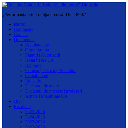
„Performanța este Tradiția noastră! Din 1890.”
Istoric
Conducere
Contact
Documente
Regulamente
Organigrama
Planuri | Autorizații
Hotărâri ale CA
Rapoarte
Comisii | Decizii | Proceduri
Contabilitate
Educativ
Declarații de avere
Declarații de interese | profesori
Arhivă Hotărâri ale CA
Orar
Rezultate
2025-2026
2024-2025
2023-2024
2022-2023