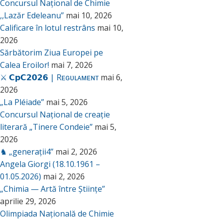
Concursul Național de Chimie
,,Lazăr Edeleanu”
mai 10, 2026
Calificare în lotul restrâns
mai 10,
2026
Sărbătorim Ziua Europei pe
Calea Eroilor!
mai 7, 2026
⚔️ 𝗖𝗽𝗖𝟮𝟬𝟮𝟲 | Rᴇɢᴜʟᴀᴍᴇɴᴛ
mai 6,
2026
„La Pléiade”
mai 5, 2026
Concursul Național de creație
literară „Tinere Condeie”
mai 5,
2026
♞ „generații4”
mai 2, 2026
Angela Giorgi (18.10.1961 –
01.05.2026)
mai 2, 2026
„Chimia — Artă între Științe”
aprilie 29, 2026
Olimpiada Națională de Chimie