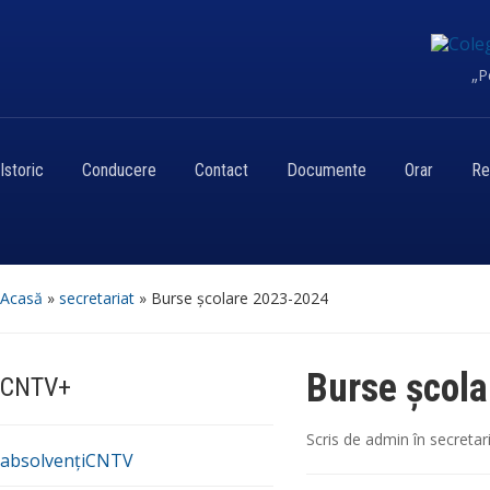
„P
Istoric
Conducere
Contact
Documente
Orar
Re
Acasă
»
secretariat
»
Burse școlare 2023-2024
Burse școl
CNTV+
Scris de
admin
în
secretar
absolvențiCNTV