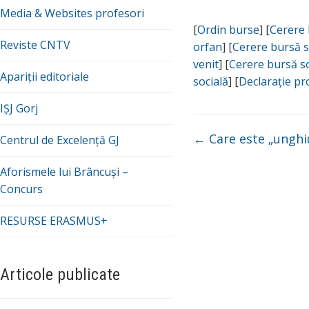
Media & Websites profesori
[
Ordin burse
] [
Cerere 
Reviste CNTV
orfan
] [
Cerere bursă s
venit
] [
Cerere bursă so
Apariții editoriale
socială
] [
Declarație p
IȘJ Gorj
←
Care este „unghiu
Centrul de Excelență GJ
Aforismele lui Brâncuși –
Concurs
RESURSE ERASMUS+
Articole publicate