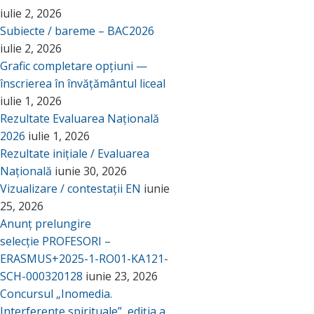
iulie 2, 2026
Subiecte / bareme – BAC2026
iulie 2, 2026
Grafic completare opțiuni —
înscrierea în învățământul liceal
iulie 1, 2026
Rezultate Evaluarea Națională
2026
iulie 1, 2026
Rezultate inițiale / Evaluarea
Națională
iunie 30, 2026
Vizualizare / contestații EN
iunie
25, 2026
Anunț prelungire
selecție PROFESORI –
ERASMUS+2025-1-RO01-KA121-
SCH-000320128
iunie 23, 2026
Concursul „Inomedia.
Interferențe spirituale”, ediția a