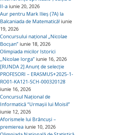
II-a
iunie 20, 2026
Aur pentru Mark Ilieș (7A) la
Balcaniada de Matematică!
iunie
19, 2026
Concursului național „Nicolae
Bocșan”
iunie 18, 2026
Olimpiada micilor Istorici
,,Nicolae Iorga”
iunie 16, 2026
[RUNDA 2] Anunț de selecție
PROFESORI – ERASMUS+2025-1-
RO01-KA121-SCH-000320128
iunie 16, 2026
Concursul Național de
Informatică “Urmașii lui Moisil”
iunie 12, 2026
Aforismele lui Brâncuși –
premierea
iunie 10, 2026
Olimpiada Națională de Statistică