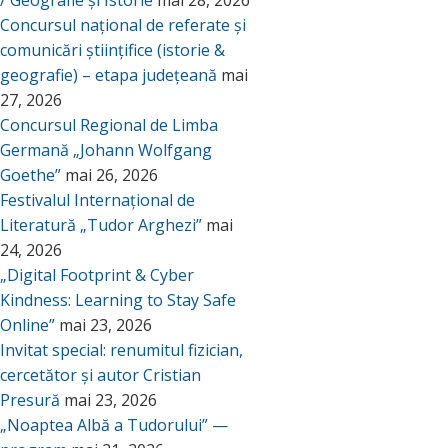
/ Geografie și Istorie
mai 28, 2026
Concursul național de referate și
comunicări științifice (istorie &
geografie) – etapa județeană
mai
27, 2026
Concursul Regional de Limba
Germană „Johann Wolfgang
Goethe”
mai 26, 2026
Festivalul Internațional de
Literatură „Tudor Arghezi”
mai
24, 2026
„Digital Footprint & Cyber
Kindness: Learning to Stay Safe
Online”
mai 23, 2026
Invitat special: renumitul fizician,
cercetător și autor Cristian
Presură
mai 23, 2026
„Noaptea Albă a Tudorului” —