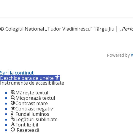
© Colegiul Național „Tudor Vladimirescu” Târgu Jiu │
„Perf
Powered by
Sari la conținut
Deschide bara de unelte
Instrumente de accesibilitate
Mărește textul
Micșorează textul
Contrast mare
Contrast negativ
Fundal luminos
Legături subliniate
Font lizibil
Resetează